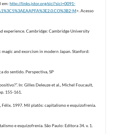
el em:
http://links.jstor.org/sici?sici=0091-
A1%3C5%3AEAAPFA%3E2.0.CO%3B2-M
>. Acesso
nd experience. Cambridge: Cambridge University
 magic and exorcism in modern Japan. Stanford:
a do sentido. Perspectiva, SP
ositivo?”. In: Gilles Deleuze et al., Michel Foucault,
 pp. 155-161.
élix. 1997. Mil platôs: capitalismo e esquizofrenia.
talismo e esquizofrenia. São Paulo: Editora 34. v. 1.