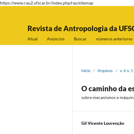
https://www.rau2.ufscar.br/index.php/rau/sitemap
Revista de Antropologia da UFS
Atual
Anúncios
Buscar
números anteriores
Início
/
Arquivos
/
v. 6 n. 
O caminho da e
sobre mecanismos e máquinas
Gil Vicente Lourenção