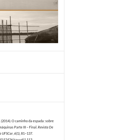
4
. (2014). O caminho da espada: sobre
quinas Parte III – Final.
Revista De
a UFSCar
,
6
(1), 81–137.
/10.52426/rau.v6i1.113