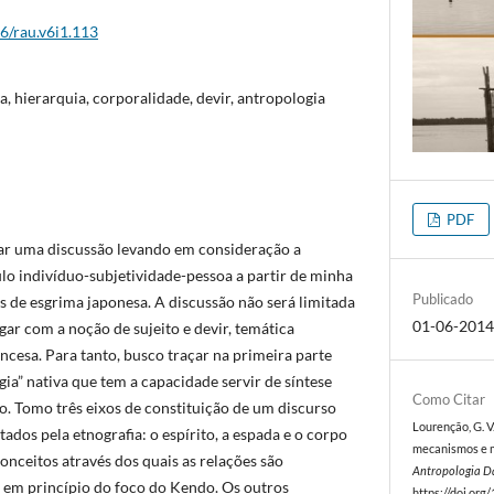
26/rau.v6i1.113
, hierarquia, corporalidade, devir, antropologia
PDF
uar uma discussão levando em consideração a
ulo indivíduo-subjetividade-pessoa a partir de minha
Publicado
es de esgrima japonesa. A discussão não será limitada
01-06-201
ogar com a noção de sujeito e devir, temática
ncesa. Para tanto, busco traçar na primeira parte
a” nativa que tem a capacidade servir de síntese
Como Citar
o. Tomo três eixos de constituição de um discurso
Lourenção, G. V
ados pela etnografia: o espírito, a espada e o corpo
mecanismos e má
 conceitos através dos quais as relações são
Antropologia D
 em princípio do foco do Kendo. Os outros
https://doi.org