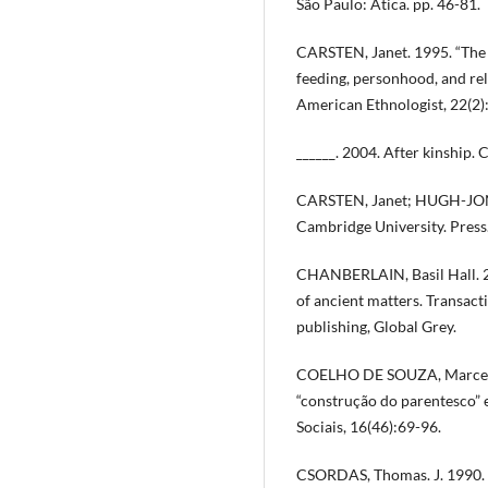
São Paulo: Ática. pp. 46-81.
CARSTEN, Janet. 1995. “The s
feeding, personhood, and re
American Ethnologist, 22(2)
______. 2004. After kinship.
CARSTEN, Janet; HUGH-JONE
Cambridge University. Press
CHANBERLAIN, Basil Hall. 201
of ancient matters. Transacti
publishing, Global Grey.
COELHO DE SOUZA, Marcela. 
“construção do parentesco” e
Sociais, 16(46):69-96.
CSORDAS, Thomas. J. 1990. 