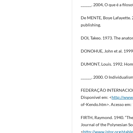
______. 2004, O que é a filoso
De MENTE, Boye Lafayette. 2
publishing.
DOI, Takeo. 1973. The anat
DONOHUE, John et al. 1999.
DUMONT, Louis. 1992. Homo 
______. 2000. O Individualis
FEDERAÇÃO INTERNACIONA
Disponível em: <
http://www
of-Kendo.htm>. Acesso em: 1
FIRTH, Raymond. 1940. “The 
Journal of the Polynesian So
<
http://www.jstor.org/stab