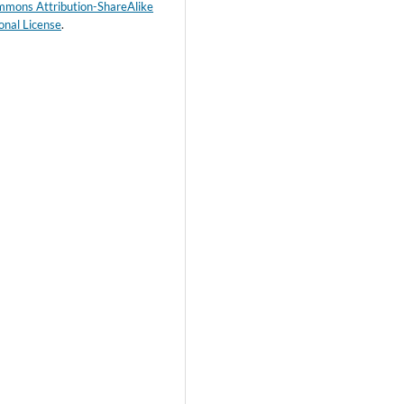
mmons Attribution-ShareAlike
onal License
.