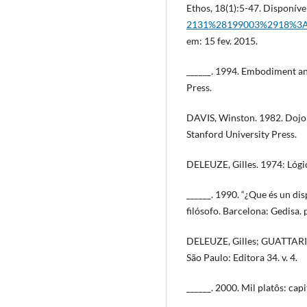
Ethos, 18(1):5-47. Disponív
2131%28199003%2918%3
em: 15 fev. 2015.
______. 1994. Embodiment a
Press.
DAVIS, Winston. 1982. Dojo:
Stanford University Press.
DELEUZE, Gilles. 1974: Lógic
______. 1990. “¿Que és un disp
filósofo. Barcelona: Gedisa.
DELEUZE, Gilles; GUATTARI, F
São Paulo: Editora 34. v. 4.
______. 2000. Mil platôs: capi