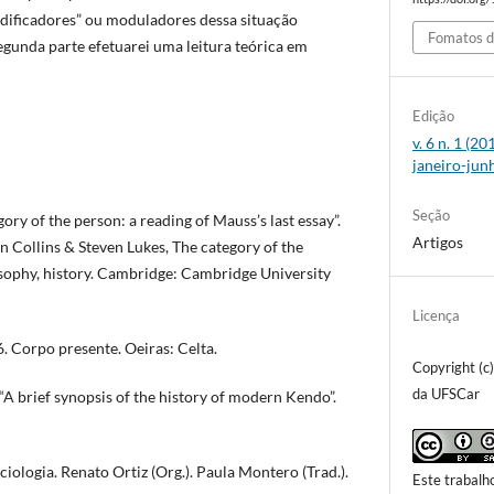
dificadores” ou moduladores dessa situação
Fomatos d
segunda parte efetuarei uma leitura teórica em
Edição
v. 6 n. 1 (2
janeiro-jun
Seção
ory of the person: a reading of Mauss’s last essay”.
Artigos
en Collins & Steven Lukes, The category of the
sophy, history. Cambridge: Cambridge University
Licença
 Corpo presente. Oeiras: Celta.
Copyright (c
da UFSCar
A brief synopsis of the history of modern Kendo”.
ologia. Renato Ortiz (Org.). Paula Montero (Trad.).
Este trabalh