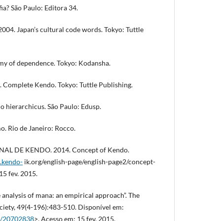
fia? São Paulo: Editora 34.
004. Japan’s cultural code words. Tokyo: Tuttle
omy of dependence. Tokyo: Kodansha.
 Complete Kendo. Tokyo: Tuttle Publishing.
hierarchicus. São Paulo: Edusp.
mo. Rio de Janeiro: Rocco.
L DE KENDO. 2014. Concept of Kendo.
.kendo-
ik.org/english-page/english-page2/concept-
5 fev. 2015.
analysis of mana: an empirical approach”. The
ciety, 49(4-196):483-510. Disponível em:
le/20702838
>. Acesso em: 15 fev. 2015.