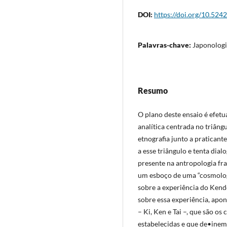
DOI:
https://doi.org/10.524
Palavras-chave:
Japonologia
Resumo
O plano deste ensaio é efet
analítica centrada no triâng
etnografia junto a praticant
a esse triângulo e tenta dial
presente na antropologia fra
um esboço de uma “cosmologi
sobre a experiência do Kend
sobre essa experiência, apont
– Ki, Ken e Tai –, que são os
estabelecidas e que de•inem