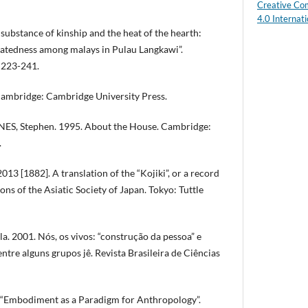
Creative Co
4.0 Internati
ubstance of kinship and the heat of the hearth:
latedness among malays in Pulau Langkawi”.
:223-241.
 Cambridge: Cambridge University Press.
S, Stephen. 1995. About the House. Cambridge:
.
3 [1882]. A translation of the “Kojiki”, or a record
ons of the Asiatic Society of Japan. Tokyo: Tuttle
2001. Nós, os vivos: “construção da pessoa” e
ntre alguns grupos jê. Revista Brasileira de Ciências
“Embodiment as a Paradigm for Anthropology”.