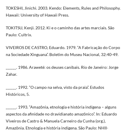
TOKESHI, Jinichi. 2003. Kendo: Elements, Rules and Philosophy.
Hawaii: University of Hawaii Press.
TOKITSU, Kenji. 2012. Ki e o caminho das artes marciais. São
Paulo: Cultrix.
VIVEIROS DE CASTRO, Eduardo. 1979. “A Fabricação do Corpo
na Sociedade Xinguana”. Boletim do Museu Nacional, 32:40-49.
______. 1986. Araweté: os deuses canibais. Rio de Janeiro: Jorge
Zahar.
______. 1992. “O campo na selva, visto da praia”. Estudos
Históricos, 5.
______. 1993. “Amazônia, etnologia e história indígena – alguns
aspectos da afinidade no dravidianato amazônico”. In: Eduardo
Viveiros de Castro & Manuela Carneiro da Cunha (org.),
Amazônia. Etnologia e história indígena. São Paulo: NHII-