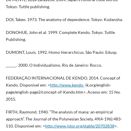
Tokyo: Tuttle publishing.
DOI, Takeo. 1973. The anatomy of dependence. Tokyo: Kodansha.
DONOHUE, John et al. 1999. Complete Kendo. Tokyo: Tuttle
Publishing.
DUMONT, Louis. 1992. Homo hierarchicus. São Paulo: Edusp.
______. 2000. O Individualismo. Rio de Janeiro: Rocco.
FEDERAÇÃO INTERNACIONAL DE KENDO. 2014. Concept of
Kendo. Disponível em: <
http://www.kendo-
ik.org/english-
page/english-page2/concept-of-Kendo.htm>. Acesso em: 15 fev.
2015.
FIRTH, Raymond. 1940. “The analysis of mana: an empirical
approach”. The Journal of the Polynesian Society, 49(4-196):483-
510. Disponível em: <
http://www.jstor.org/stable/20702838
>.