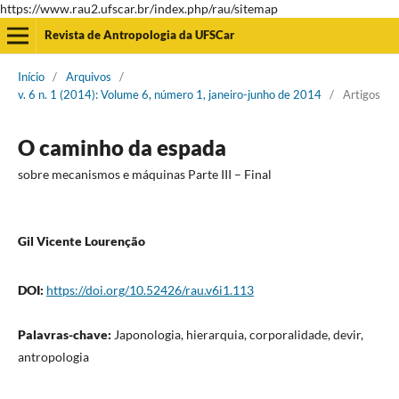
https://www.rau2.ufscar.br/index.php/rau/sitemap
Revista de Antropologia da UFSCar
Início
/
Arquivos
/
v. 6 n. 1 (2014): Volume 6, número 1, janeiro-junho de 2014
/
Artigos
O caminho da espada
sobre mecanismos e máquinas Parte III – Final
Gil Vicente Lourenção
DOI:
https://doi.org/10.52426/rau.v6i1.113
Palavras-chave:
Japonologia, hierarquia, corporalidade, devir,
antropologia