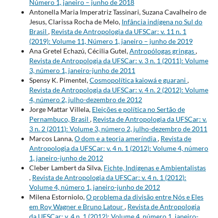
Número 1, janeiro – junho de 2018
Antonella Maria Imperatriz Tassinari, Suzana Cavalheiro de
Jesus, Clarissa Rocha de Melo,
Infância indígena no Sul do
Brasil
,
Revista de Antropologia da UFSCar: v. 11 n. 1
(2019): Volume 11, Número 1, janeiro – junho de 2019
Ana Gretel Echazú, Cécilia Gutel,
Antropólogas gringas
,
Revista de Antropologia da UFSCar: v. 3 n. 1 (2011): Volume
3, número 1, janeiro-junho de 2011
Spensy K. Pimentel,
Cosmopolítica kaiowá e guarani
,
Revista de Antropologia da UFSCar: v. 4 n. 2 (2012): Volume
4, número 2, julho-dezembro de 2012
Jorge Mattar Villela,
Eleições e política no Sertão de
Pernambuco, Brasil
,
Revista de Antropologia da UFSCar: v.
3 n. 2 (2011): Volume 3, número 2, julho-dezembro de 2011
Marcos Lanna,
O dom e a teoria ameríndia
,
Revista de
Antropologia da UFSCar: v. 4 n. 1 (2012): Volume 4, número
1, janeiro-junho de 2012
Cleber Lambert da Silva,
Fichte, Indígenas e Ambientalistas
,
Revista de Antropologia da UFSCar: v. 4 n. 1 (2012):
Volume 4, número 1, janeiro-junho de 2012
Milena Estorniolo,
O problema da divisão entre Nós e Eles
em Roy Wagner e Bruno Latour
,
Revista de Antropologia
da UFSCar: v. 4 n. 1 (2012): Volume 4, número 1, janeiro-