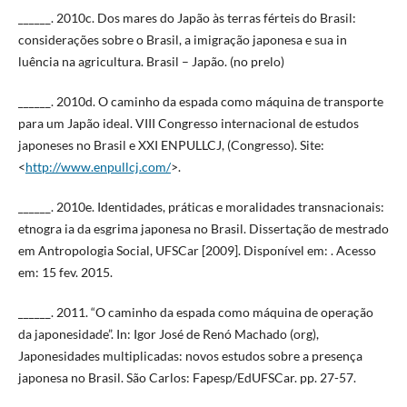
______. 2010c. Dos mares do Japão às terras férteis do Brasil:
considerações sobre o Brasil, a imigração japonesa e sua in
luência na agricultura. Brasil – Japão. (no prelo)
______. 2010d. O caminho da espada como máquina de transporte
para um Japão ideal. VIII Congresso internacional de estudos
japoneses no Brasil e XXI ENPULLCJ, (Congresso). Site:
<
http://www.enpullcj.com/
>.
______. 2010e. Identidades, práticas e moralidades transnacionais:
etnogra ia da esgrima japonesa no Brasil. Dissertação de mestrado
em Antropologia Social, UFSCar [2009]. Disponível em: . Acesso
em: 15 fev. 2015.
______. 2011. “O caminho da espada como máquina de operação
da japonesidade”. In: Igor José de Renó Machado (org),
Japonesidades multiplicadas: novos estudos sobre a presença
japonesa no Brasil. São Carlos: Fapesp/EdUFSCar. pp. 27-57.