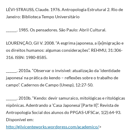
LÉVI-STRAUSS, Claude. 1976. Antropologia Estrutural 2. Rio de
Janeiro: Biblioteca Tempo Universitário
______. 1985. Os pensadores. São Paulo: Abril Cultural.
LOURENÇÃO, Gil V. 2008. “A esgrima japonesa, a i[e]migração e
os direitos humanos: algumas considerações”. REHMU, 31:306-
316. ISSN: 1980-8585.
______. 2010a. “Observar o invisível: atualização da ‘identidade
japonesa’ na prática do kendo – reflexões sobre o trabalho de
campo”. Cadernos de Campo (Unesp), 12:27-50.
______. 2010b. “Kendo: devir samuraico, mitológicas e ritológicas
nipônicas. Adentrando a ‘Casa Japonesa’ [Parte II]”. Revista de
Antropologia Social dos alunos do PPGAS-UFSCar, 1(2):64-93.
Disponível em:
http://gilvicenteworks.wordpress.com/academico/
>