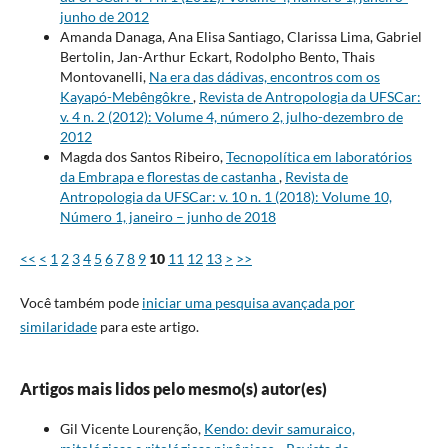
junho de 2012
Amanda Danaga, Ana Elisa Santiago, Clarissa Lima, Gabriel
Bertolin, Jan-Arthur Eckart, Rodolpho Bento, Thais
Montovanelli,
Na era das dádivas, encontros com os
Kayapó-Mebêngôkre
,
Revista de Antropologia da UFSCar:
v. 4 n. 2 (2012): Volume 4, número 2, julho-dezembro de
2012
Magda dos Santos Ribeiro,
Tecnopolítica em laboratórios
da Embrapa e florestas de castanha
,
Revista de
Antropologia da UFSCar: v. 10 n. 1 (2018): Volume 10,
Número 1, janeiro – junho de 2018
<<
<
1
2
3
4
5
6
7
8
9
10
11
12
13
>
>>
Você também pode
iniciar uma pesquisa avançada por
similaridade
para este artigo.
Artigos mais lidos pelo mesmo(s) autor(es)
Gil Vicente Lourenção,
Kendo: devir samuraico,