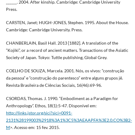
______. 2004. After kinship. Cambridge: Cambridge University
Press.
CARSTEN, Janet; HUGH-JONES, Stephen. 1995. About the House.
Cambridge: Cambridge University. Press.
CHANBERLAIN, Basil Hall. 2013 [1882]. A translation of the
“Kojiki”, or a record of ancient matters. Transactions of the Asiatic
Society of Japan. Tokyo: Tuttle publishing, Global Grey.
COELHO DE SOUZA, Marcela. 2001. Nós, os vivos: “construção
da pessoa” e “construção do parentesco” entre alguns grupos jê.
Revista Brasileira de Ciências Sociais, 16(46):69-96.
CSORDAS, Thomas. J. 1990. “Embodiment as a Paradigm for
Anthropology”. Ethos, 18(1):5-47. Disponível em:
http://links.jstor.org/sici?sici=0091-
2131%28199003%2918%3A1%3C5%3AEAAPFA%3E2.0.CO%3B2-
M
>. Acesso em: 15 fev. 2015.