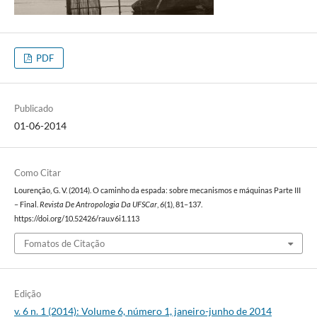
PDF
Publicado
01-06-2014
Como Citar
Lourenção, G. V. (2014). O caminho da espada: sobre mecanismos e máquinas Parte III
– Final.
Revista De Antropologia Da UFSCar
,
6
(1), 81–137.
https://doi.org/10.52426/rau.v6i1.113
Fomatos de Citação
Edição
v. 6 n. 1 (2014): Volume 6, número 1, janeiro-junho de 2014