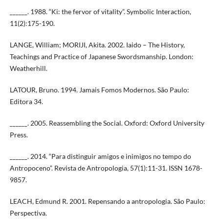
______. 1988. “Ki: the fervor of vitality”. Symbolic Interaction,
11(2):175-190.
LANGE, William; MORIJI, Akita. 2002. Iaido – The History,
Teachings and Practice of Japanese Swordsmanship. London:
Weatherhill.
LATOUR, Bruno. 1994. Jamais Fomos Modernos. São Paulo:
Editora 34.
______. 2005. Reassembling the Social. Oxford: Oxford University
Press.
______. 2014. “Para distinguir amigos e inimigos no tempo do
Antropoceno”. Revista de Antropologia, 57(1):11-31. ISSN 1678-
9857.
LEACH, Edmund R. 2001. Repensando a antropologia. São Paulo:
Perspectiva.