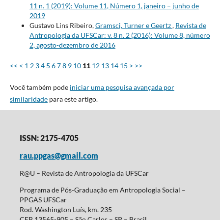
11 n. 1 (2019): Volume 11, Número 1, janeiro – junho de
2019
Gustavo Lins Ribeiro,
Gramsci, Turner e Geertz
,
Revista de
Antropologia da UFSCar: v. 8 n. 2 (2016): Volume 8, número
2, agosto-dezembro de 2016
<<
<
1
2
3
4
5
6
7
8
9
10
11
12
13
14
15
>
>>
Você também pode
iniciar uma pesquisa avançada por
similaridade
para este artigo.
ISSN: 2175-4705
rau.ppgas@gmail.com
R@U – Revista de Antropologia da UFSCar
Programa de Pós-Graduação em Antropologia Social –
PPGAS UFSCar
Rod. Washington Luís, km. 235
CEP 13565-905 – São Carlos – SP – Brasil