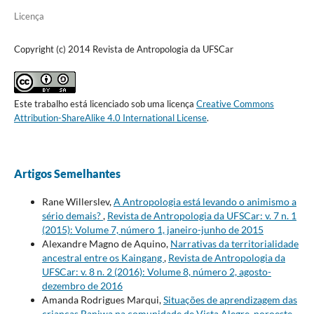
Licença
Copyright (c) 2014 Revista de Antropologia da UFSCar
Este trabalho está licenciado sob uma licença
Creative Commons
Attribution-ShareAlike 4.0 International License
.
Artigos Semelhantes
Rane Willerslev,
A Antropologia está levando o animismo a
sério demais?
,
Revista de Antropologia da UFSCar: v. 7 n. 1
(2015): Volume 7, número 1, janeiro-junho de 2015
Alexandre Magno de Aquino,
Narrativas da territorialidade
ancestral entre os Kaingang
,
Revista de Antropologia da
UFSCar: v. 8 n. 2 (2016): Volume 8, número 2, agosto-
dezembro de 2016
Amanda Rodrigues Marqui,
Situações de aprendizagem das
crianças Baniwa na comunidade de Vista Alegre, noroeste