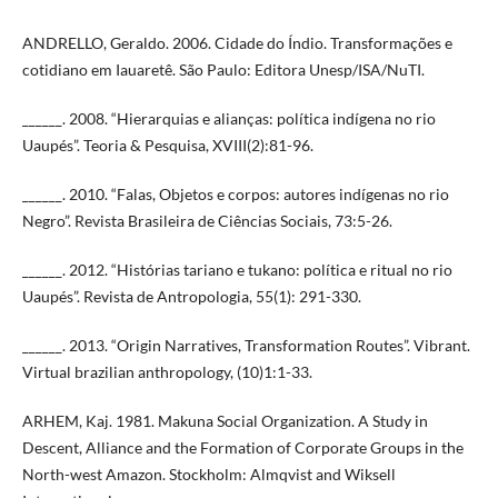
ANDRELLO, Geraldo. 2006. Cidade do Índio. Transformações e
cotidiano em Iauaretê. São Paulo: Editora Unesp/ISA/NuTI.
______. 2008. “Hierarquias e alianças: política indígena no rio
Uaupés”. Teoria & Pesquisa, XVIII(2):81-96.
______. 2010. “Falas, Objetos e corpos: autores indígenas no rio
Negro”. Revista Brasileira de Ciências Sociais, 73:5-26.
______. 2012. “Histórias tariano e tukano: política e ritual no rio
Uaupés”. Revista de Antropologia, 55(1): 291-330.
______. 2013. “Origin Narratives, Transformation Routes”. Vibrant.
Virtual brazilian anthropology, (10)1:1-33.
ARHEM, Kaj. 1981. Makuna Social Organization. A Study in
Descent, Alliance and the Formation of Corporate Groups in the
North-west Amazon. Stockholm: Almqvist and Wiksell