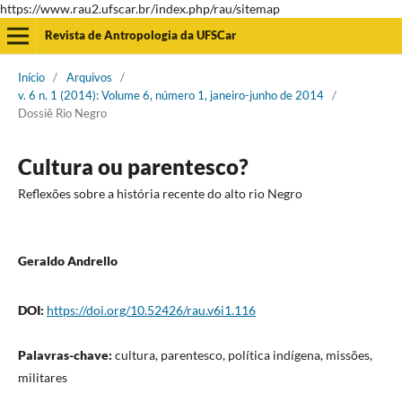
https://www.rau2.ufscar.br/index.php/rau/sitemap
Revista de Antropologia da UFSCar
Início
/
Arquivos
/
v. 6 n. 1 (2014): Volume 6, número 1, janeiro-junho de 2014
/
Dossiê Rio Negro
Cultura ou parentesco?
Reflexões sobre a história recente do alto rio Negro
Geraldo Andrello
DOI:
https://doi.org/10.52426/rau.v6i1.116
Palavras-chave:
cultura, parentesco, política indígena, missões,
militares