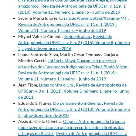
amazônico
,
Revista de Antropologia da UFSCar: v. 11 n. 1
(2019): Volume 11, Número 1, janeiro – junho de 2019
Severiá Maria Idioriê,
Crianças A’uwẽ Uptabi/Xavante-MT
,
Revista de Antropologia da UFSCar: v. 11 n. 1 (2019):
Volume 11, Número 1, janeiro – junho de 2019
Miguel Vale de Almeida,
Golpe Branco
,
Revista de
Antropologia da UFSCar: v. 8 n. 2 (2016): Volume 8, número
2, agosto-dezembro de 2016
Luana Santos da Silva, Mártin César Tempass, Narjara
Mendes Garcia,
Infância Mbyá-Guarani e o processo
educativo dos “pequenos indígenas” da Tekoá Pindó Mirim
,
Revista de Antropologia da UFSCar: v. 11 n. 1 (2019):
Volume 11, Número 1, janeiro – junho de 2019
Jean Tible,
Lutas contra o Um
,
Revista de Antropologia da
UFSCar: v. 3 n. 1 (2011): Volume 3, número 1, janeiro-junho
de 2011
Eduardo S. Nunes,
Do pensamento indígena:
,
Revista de
Antropologia da UFSCar: v. 2 n. 2 (2010): Volume 2, número
2, julho-dezembro de 2010
Assis da Costa Oliveira,
O que a Antropologia da Criança
pode fazer pela construção intercultural dos direitos das
crianças no Brasil?
,
Revista de Antropologia da UFSCar: v.