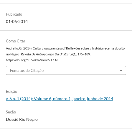
Publicado
01-06-2014
Como Citar
Andrello, G. (2014). Cultura ou parentesco? Reflexões sobre a história recente do alto
rio Negro .
Revista De Antropologia Da UFSCar
,
6
(1), 175–189.
https://doi.org/10.52426/rau.v6i1.116
Fomatos de Citação
Edição
v. 6 n. 1 (2014): Volume 6, número 1, janeiro-junho de 2014
Seção
Dossiê Rio Negro