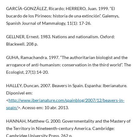
GARCÍA-GONZÁLEZ, Ricardo; HERRERO, Juan. 1999. “El
bucardo de los Pirineos: historia de una extinción”. Galemys,
Spanish Journal of Mammalogy, 11(1): 17-26.
GELLNER, Ernest. 1983. Nations and nationalism. Oxford:
Blackwell. 208 p.
GUHA, Ramachandra. 1997. “The authoritarian biologist and the
arrogance of anti-humanism: conservation in the third world”. The
Ecologist, 27(1):14-20.
HALLEY, Duncan. 2007. Beavers in Spain. Espanha: Iberianature.
Diponível em:
<
http://www.iberianature.com/spainblog/2007/12/beavers-in-
spain/
>. Acesso em: 10 abr. 2013.
HANNAH, Matthew G. 2000. Governmentality and the Mastery of
the Territory in Nineteenth-century America. Cambridge:
Cambridge University Press. 262 p.