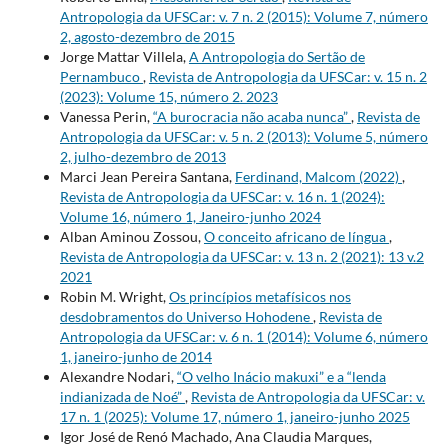
Antropologia da UFSCar: v. 7 n. 2 (2015): Volume 7, número
2, agosto-dezembro de 2015
Jorge Mattar Villela,
A Antropologia do Sertão de
Pernambuco
,
Revista de Antropologia da UFSCar: v. 15 n. 2
(2023): Volume 15, número 2. 2023
Vanessa Perin,
“A burocracia não acaba nunca”
,
Revista de
Antropologia da UFSCar: v. 5 n. 2 (2013): Volume 5, número
2, julho-dezembro de 2013
Marci Jean Pereira Santana,
Ferdinand, Malcom (2022)
,
Revista de Antropologia da UFSCar: v. 16 n. 1 (2024):
Volume 16, número 1, Janeiro-junho 2024
Alban Aminou Zossou,
O conceito africano de língua
,
Revista de Antropologia da UFSCar: v. 13 n. 2 (2021): 13 v.2
2021
Robin M. Wright,
Os princípios metafísicos nos
desdobramentos do Universo Hohodene
,
Revista de
Antropologia da UFSCar: v. 6 n. 1 (2014): Volume 6, número
1, janeiro-junho de 2014
Alexandre Nodari,
“O velho Inácio makuxi” e a “lenda
indianizada de Noé”
,
Revista de Antropologia da UFSCar: v.
17 n. 1 (2025): Volume 17, número 1, janeiro-junho 2025
Igor José de Renó Machado, Ana Claudia Marques,