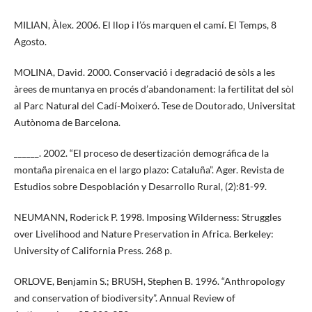
MILIAN, Àlex. 2006. El llop i l’ós marquen el camí. El Temps, 8
Agosto.
MOLINA, David. 2000. Conservació i degradació de sòls a les
àrees de muntanya en procés d’abandonament: la fertilitat del sòl
al Parc Natural del Cadí-Moixeró. Tese de Doutorado, Universitat
Autònoma de Barcelona.
______. 2002. “El proceso de desertización demográfica de la
montaña pirenaica en el largo plazo: Cataluña”. Ager. Revista de
Estudios sobre Despoblación y Desarrollo Rural, (2):81-99.
NEUMANN, Roderick P. 1998. Imposing Wilderness: Struggles
over Livelihood and Nature Preservation in Africa. Berkeley:
University of California Press. 268 p.
ORLOVE, Benjamin S.; BRUSH, Stephen B. 1996. “Anthropology
and conservation of biodiversity”. Annual Review of