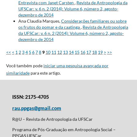
Entrevista com Janet Carsten
,
Revista de Antropologia da
UFSCar: v. 6 n. 2 (2014): Volume 6, número 2, agosto-
dezembro de 2014
Ana Claudia Marques,
Considerações familiares ou sobre
os frutos do pomar e da caatinga
,
Revista de Antropologia
da UFSCar: v. 6 n. 2 (2014): Volume 6, número 2, agosto-
dezembro de 2014
<<
<
1
2
3
4
5
6
7
8
9
10
11
12
13
14
15
16
17
18
19
>
>>
Você também pode
iniciar uma pesquisa avançada por
similaridade
para este artigo.
ISSN: 2175-4705
rau.ppgas@gmail.com
R@U – Revista de Antropologia da UFSCar
Programa de Pós-Graduação em Antropologia Social –
PPGAS UFSCar