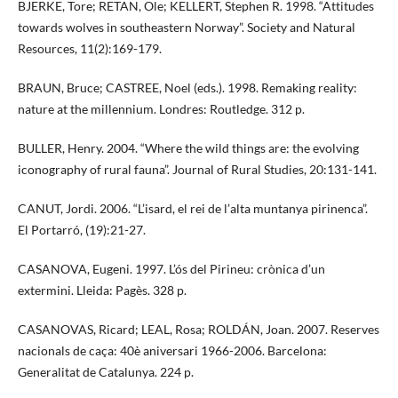
BJERKE, Tore; RETAN, Ole; KELLERT, Stephen R. 1998. “Attitudes
towards wolves in southeastern Norway”. Society and Natural
Resources, 11(2):169-179.
BRAUN, Bruce; CASTREE, Noel (eds.). 1998. Remaking reality:
nature at the millennium. Londres: Routledge. 312 p.
BULLER, Henry. 2004. “Where the wild things are: the evolving
iconography of rural fauna”. Journal of Rural Studies, 20:131-141.
CANUT, Jordi. 2006. “L’isard, el rei de l’alta muntanya pirinenca”.
El Portarró, (19):21-27.
CASANOVA, Eugeni. 1997. L’ós del Pirineu: crònica d’un
extermini. Lleida: Pagès. 328 p.
CASANOVAS, Ricard; LEAL, Rosa; ROLDÁN, Joan. 2007. Reserves
nacionals de caça: 40è aniversari 1966-2006. Barcelona:
Generalitat de Catalunya. 224 p.