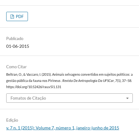
PDF
Publicado
01-06-2015
Como Citar
Beltran, O., & Vaccaro, I. (2015). Animais selvagens convertidos em sujeitos políticos: a
gestão pública da fauna nos Pirineus .
Revista De Antropologia Da UFSCar
,
7
(1), 37–58.
https://doi.org/10.52426/rau.v5i1.131
Fomatos de Citação
Edição
v. 7 n. 1 (2015): Volume 7, número 1, janeiro-junho de 2015