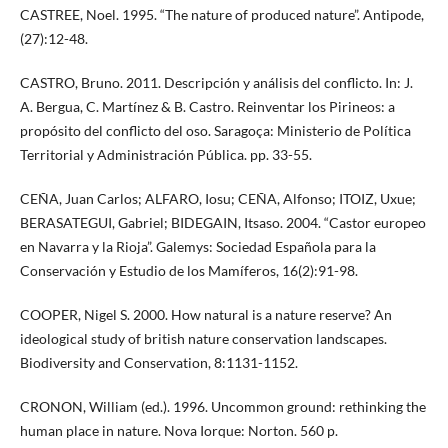
CASTREE, Noel. 1995. “The nature of produced nature”. Antipode,
(27):12-48.
CASTRO, Bruno. 2011. Descripción y análisis del conflicto. In: J.
A. Bergua, C. Martínez & B. Castro. Reinventar los Pirineos: a
propósito del conflicto del oso. Saragoça: Ministerio de Política
Territorial y Administración Pública. pp. 33-55.
CEÑA, Juan Carlos; ALFARO, Iosu; CEÑA, Alfonso; ITOIZ, Uxue;
BERASATEGUI, Gabriel; BIDEGAIN, Itsaso. 2004. “Castor europeo
en Navarra y la Rioja”. Galemys: Sociedad Española para la
Conservación y Estudio de los Mamíferos, 16(2):91-98.
COOPER, Nigel S. 2000. How natural is a nature reserve? An
ideological study of british nature conservation landscapes.
Biodiversity and Conservation, 8:1131-1152.
CRONON, William (ed.). 1996. Uncommon ground: rethinking the
human place in nature. Nova Iorque: Norton. 560 p.