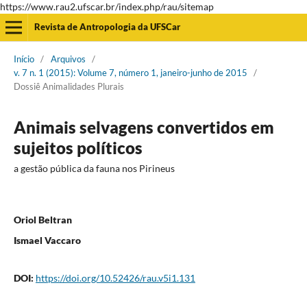
https://www.rau2.ufscar.br/index.php/rau/sitemap
Revista de Antropologia da UFSCar
Início
/
Arquivos
/
v. 7 n. 1 (2015): Volume 7, número 1, janeiro-junho de 2015
/
Dossiê Animalidades Plurais
Animais selvagens convertidos em
sujeitos políticos
a gestão pública da fauna nos Pirineus
Oriol Beltran
Ismael Vaccaro
DOI:
https://doi.org/10.52426/rau.v5i1.131