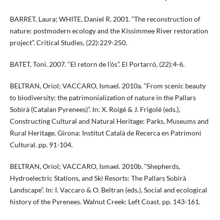
BARRET, Laura; WHITE, Daniel R. 2001. “The reconstruction of
nature: postmodern ecology and the Kissimmee River restoration
project”. Critical Studies, (22):229-250.
BATET, Toni. 2007. “El retorn de l’ós”. El Portarró, (22):4-6.
BELTRAN, Oriol; VACCARO, Ismael. 2010a. “From scenic beauty
to biodiversity: the patrimonialization of nature in the Pallars
Sobirà (Catalan Pyrenees)”. In: X. Roigé & J. Frigolé (eds.),
Constructing Cultural and Natural Heritage: Parks, Museums and
Rural Heritage. Girona: Institut Català de Recerca en Patrimoni
Cultural. pp. 91-104.
BELTRAN, Oriol; VACCARO, Ismael. 2010b. “Shepherds,
Hydroelectric Stations, and Ski Resorts: The Pallars Sobirà
Landscape”. In: I. Vaccaro & O. Beltran (eds.), Social and ecological
history of the Pyrenees. Walnut Creek: Left Coast. pp. 143-161.