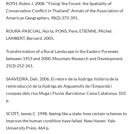
ROTH, Robin J. 2008. “‘Fixing’ the Forest: the Spatiality of
Conservation Conflict in Thailand”. Annals of the Association of
American Geographers, 98(2):373-391.
ROURA-PASCUAL, Núria; PONS, Pere; ETIENNE, Michel;
LAMBERT, Bernard. 2005.
Transformation of a Rural Landscape in the Eastern Pyrenees
between 1953 and 2000. Mountain Research and Development,
25(3):252-261.
SAAVEDRA, Deli. 2006. El retorn de la llúdriga: història de la
reintroducció de la llúdriga als Aiguamolls de l’Empordà i
conques dels rius Muga i Fluvià. Barcelona: Caixa Catalunya. 103
p.
SCOTT, James C. 1998. Seeing like a state: how certain schemes to
improve the human condition have failed. New Haven: Yale
University Press. 464 p.