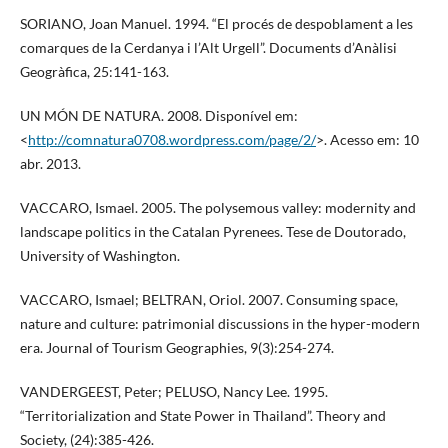
SORIANO, Joan Manuel. 1994. “El procés de despoblament a les
comarques de la Cerdanya i l’Alt Urgell”. Documents d’Anàlisi
Geogràfica, 25:141-163.
UN MÓN DE NATURA. 2008. Disponível em:
<
http://comnatura0708.wordpress.com/page/2/
>. Acesso em: 10
abr. 2013.
VACCARO, Ismael. 2005. The polysemous valley: modernity and
landscape politics in the Catalan Pyrenees. Tese de Doutorado,
University of Washington.
VACCARO, Ismael; BELTRAN, Oriol. 2007. Consuming space,
nature and culture: patrimonial discussions in the hyper-modern
era. Journal of Tourism Geographies, 9(3):254-274.
VANDERGEEST, Peter; PELUSO, Nancy Lee. 1995.
“Territorialization and State Power in Thailand”. Theory and
Society, (24):385-426.