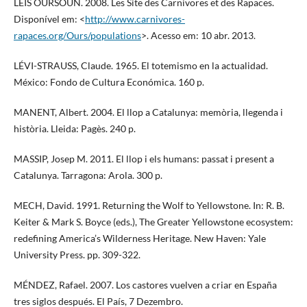
LEIS OURSOUN. 2008. Les Site des Carnivores et des Rapaces.
Disponível em: <
http://www.carnivores-
rapaces.org/Ours/populations
>. Acesso em: 10 abr. 2013.
LÉVI-STRAUSS, Claude. 1965. El totemismo en la actualidad.
México: Fondo de Cultura Económica. 160 p.
MANENT, Albert. 2004. El llop a Catalunya: memòria, llegenda i
història. Lleida: Pagès. 240 p.
MASSIP, Josep M. 2011. El llop i els humans: passat i present a
Catalunya. Tarragona: Arola. 300 p.
MECH, David. 1991. Returning the Wolf to Yellowstone. In: R. B.
Keiter & Mark S. Boyce (eds.), The Greater Yellowstone ecosystem:
redefining America’s Wilderness Heritage. New Haven: Yale
University Press. pp. 309-322.
MÉNDEZ, Rafael. 2007. Los castores vuelven a criar en España
tres siglos después. El País, 7 Dezembro.