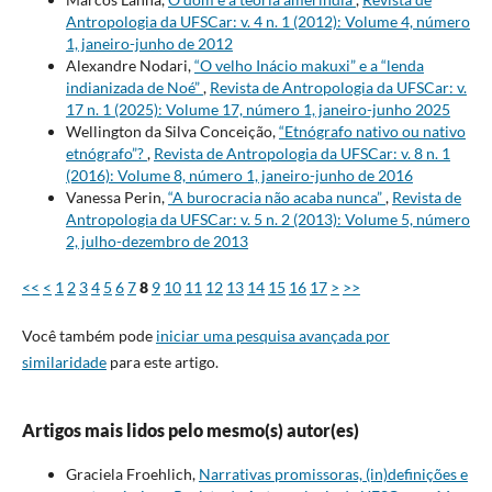
Antropologia da UFSCar: v. 4 n. 1 (2012): Volume 4, número
1, janeiro-junho de 2012
Alexandre Nodari,
“O velho Inácio makuxi” e a “lenda
indianizada de Noé”
,
Revista de Antropologia da UFSCar: v.
17 n. 1 (2025): Volume 17, número 1, janeiro-junho 2025
Wellington da Silva Conceição,
“Etnógrafo nativo ou nativo
etnógrafo”?
,
Revista de Antropologia da UFSCar: v. 8 n. 1
(2016): Volume 8, número 1, janeiro-junho de 2016
Vanessa Perin,
“A burocracia não acaba nunca”
,
Revista de
Antropologia da UFSCar: v. 5 n. 2 (2013): Volume 5, número
2, julho-dezembro de 2013
<<
<
1
2
3
4
5
6
7
8
9
10
11
12
13
14
15
16
17
>
>>
Você também pode
iniciar uma pesquisa avançada por
similaridade
para este artigo.
Artigos mais lidos pelo mesmo(s) autor(es)
Graciela Froehlich,
Narrativas promissoras, (in)definições e