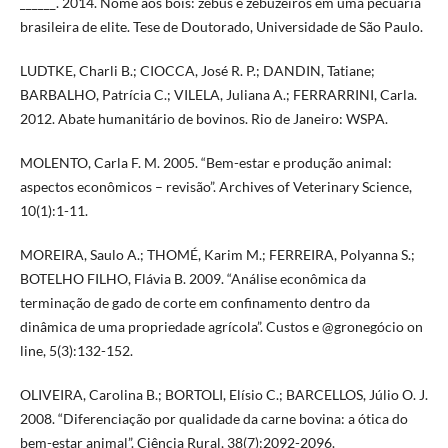
______. 2014. Nome aos bois: zebus e zebuzeiros em uma pecuária
brasileira de elite. Tese de Doutorado, Universidade de São Paulo.
LUDTKE, Charli B.; CIOCCA, José R. P.; DANDIN, Tatiane;
BARBALHO, Patrícia C.; VILELA, Juliana A.; FERRARRINI, Carla.
2012. Abate humanitário de bovinos. Rio de Janeiro: WSPA.
MOLENTO, Carla F. M. 2005. “Bem-estar e produção animal:
aspectos econômicos – revisão”. Archives of Veterinary Science,
10(1):1-11.
MOREIRA, Saulo A.; THOMÉ, Karim M.; FERREIRA, Polyanna S.;
BOTELHO FILHO, Flávia B. 2009. “Análise econômica da
terminação de gado de corte em confinamento dentro da
dinâmica de uma propriedade agrícola”. Custos e @gronegócio on
line, 5(3):132-152.
OLIVEIRA, Carolina B.; BORTOLI, Elísio C.; BARCELLOS, Júlio O. J.
2008. “Diferenciação por qualidade da carne bovina: a ótica do
bem-estar animal”. Ciência Rural, 38(7):2092-2096.