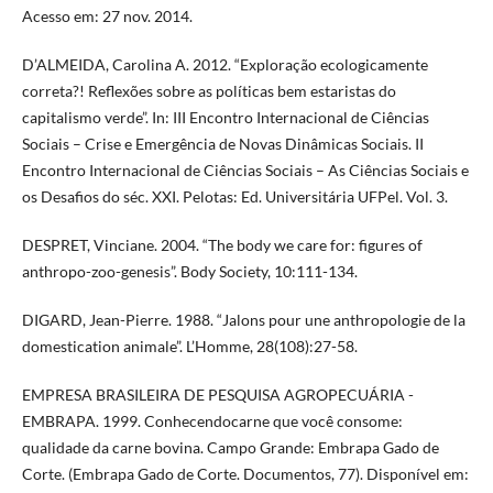
Acesso em: 27 nov. 2014.
D’ALMEIDA, Carolina A. 2012. “Exploração ecologicamente
correta?! Reflexões sobre as políticas bem estaristas do
capitalismo verde”. In: III Encontro Internacional de Ciências
Sociais – Crise e Emergência de Novas Dinâmicas Sociais. II
Encontro Internacional de Ciências Sociais – As Ciências Sociais e
os Desafios do séc. XXI. Pelotas: Ed. Universitária UFPel. Vol. 3.
DESPRET, Vinciane. 2004. “The body we care for: figures of
anthropo-zoo-genesis”. Body Society, 10:111-134.
DIGARD, Jean-Pierre. 1988. “Jalons pour une anthropologie de la
domestication animale”. L’Homme, 28(108):27-58.
EMPRESA BRASILEIRA DE PESQUISA AGROPECUÁRIA -
EMBRAPA. 1999. Conhecendocarne que você consome:
qualidade da carne bovina. Campo Grande: Embrapa Gado de
Corte. (Embrapa Gado de Corte. Documentos, 77). Disponível em: