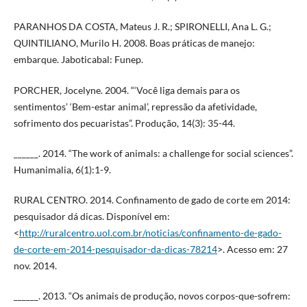
PARANHOS DA COSTA, Mateus J. R.; SPIRONELLI, Ana L. G.;
QUINTILIANO, Murilo H. 2008. Boas práticas de manejo:
embarque. Jaboticabal: Funep.
PORCHER, Jocelyne. 2004. “‘Você liga demais para os
sentimentos’ ‘Bem-estar animal’, repressão da afetividade,
sofrimento dos pecuaristas”. Produção, 14(3): 35-44.
______. 2014. “The work of animals: a challenge for social sciences”.
Humanimalia, 6(1):1-9.
RURAL CENTRO. 2014. Confinamento de gado de corte em 2014:
pesquisador dá dicas. Disponível em:
<
http://ruralcentro.uol.com.br/noticias/confinamento-de-gado-
de-corte-em-2014-pesquisador-da-dicas-78214
>. Acesso em: 27
nov. 2014.
______. 2013. “Os animais de produção, novos corpos-que-sofrem: