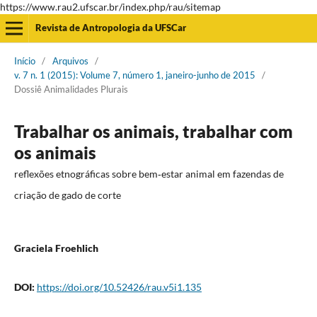
https://www.rau2.ufscar.br/index.php/rau/sitemap
Revista de Antropologia da UFSCar
Início
/
Arquivos
/
v. 7 n. 1 (2015): Volume 7, número 1, janeiro-junho de 2015
/
Dossiê Animalidades Plurais
Trabalhar os animais, trabalhar com
os animais
reflexões etnográficas sobre bem‐estar animal em fazendas de
criação de gado de corte
Graciela Froehlich
DOI:
https://doi.org/10.52426/rau.v5i1.135