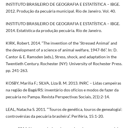
INSTITUTO BRASILEIRO DE GEOGRAFIA E ESTATÍSTICA – IBGE.
2012. Produção da pecuária municipal. Rio de Janeiro. Vol. 40.
INSTITUTO BRASILEIRO DE GEOGRAFIA E ESTATÍSTICA – IBGE.
2014. Estatística da produção pecuária. Rio de Janeiro.
KIRK, Robert. 2014. “The invention of the ‘Stressed Animal’ and
the development of a science of animal welfare, 1947-86”. In: D.
Cantor & E. Ramsden (eds.), Stress, shock, and adaptation in the
Twentieth Century. Rochester (NY): University of Rochester Press.
pp. 241-263.
KOSBY, Marília F.; SILVA, Liza B. M. 2013. INRC – Lidas campeiras
na região de Bagé/RS: inventário dos ofícios e modos de fazer da
pecuária no Pampa. Revista Perspectivas Sociais, 2(1):2-14.
LEAL, Natacha S. 2011. “‘Touros de genética, touros de genealogia’:
controvérsias da pecuária brasileira”. Perifèria, 15:1-20.