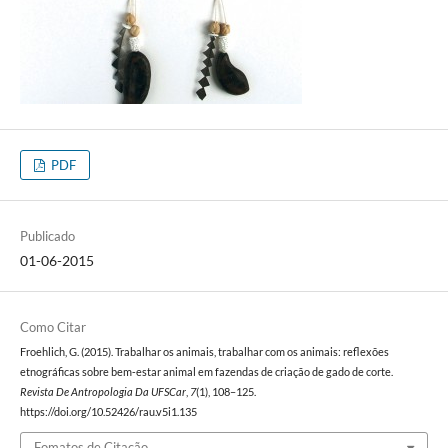
PDF
Publicado
01-06-2015
Como Citar
Froehlich, G. (2015). Trabalhar os animais, trabalhar com os animais: reflexões
etnográficas sobre bem‐estar animal em fazendas de criação de gado de corte.
Revista De Antropologia Da UFSCar
,
7
(1), 108–125.
https://doi.org/10.52426/rau.v5i1.135
Fomatos de Citação