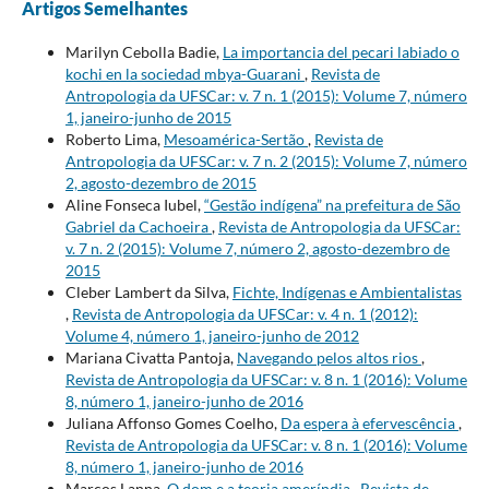
Artigos Semelhantes
Marilyn Cebolla Badie,
La importancia del pecari labiado o
kochi en la sociedad mbya-Guarani
,
Revista de
Antropologia da UFSCar: v. 7 n. 1 (2015): Volume 7, número
1, janeiro-junho de 2015
Roberto Lima,
Mesoamérica-Sertão
,
Revista de
Antropologia da UFSCar: v. 7 n. 2 (2015): Volume 7, número
2, agosto-dezembro de 2015
Aline Fonseca Iubel,
“Gestão indígena” na prefeitura de São
Gabriel da Cachoeira
,
Revista de Antropologia da UFSCar:
v. 7 n. 2 (2015): Volume 7, número 2, agosto-dezembro de
2015
Cleber Lambert da Silva,
Fichte, Indígenas e Ambientalistas
,
Revista de Antropologia da UFSCar: v. 4 n. 1 (2012):
Volume 4, número 1, janeiro-junho de 2012
Mariana Civatta Pantoja,
Navegando pelos altos rios
,
Revista de Antropologia da UFSCar: v. 8 n. 1 (2016): Volume
8, número 1, janeiro-junho de 2016
Juliana Affonso Gomes Coelho,
Da espera à efervescência
,
Revista de Antropologia da UFSCar: v. 8 n. 1 (2016): Volume
8, número 1, janeiro-junho de 2016
Marcos Lanna,
O dom e a teoria ameríndia
,
Revista de