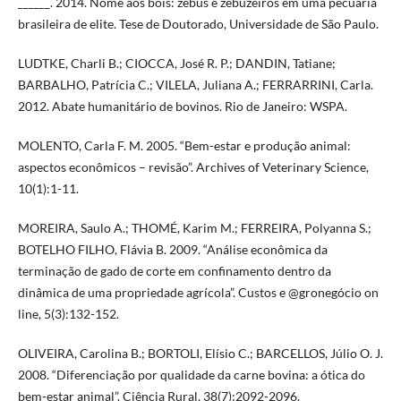
______. 2014. Nome aos bois: zebus e zebuzeiros em uma pecuária
brasileira de elite. Tese de Doutorado, Universidade de São Paulo.
LUDTKE, Charli B.; CIOCCA, José R. P.; DANDIN, Tatiane;
BARBALHO, Patrícia C.; VILELA, Juliana A.; FERRARRINI, Carla.
2012. Abate humanitário de bovinos. Rio de Janeiro: WSPA.
MOLENTO, Carla F. M. 2005. “Bem-estar e produção animal:
aspectos econômicos – revisão”. Archives of Veterinary Science,
10(1):1-11.
MOREIRA, Saulo A.; THOMÉ, Karim M.; FERREIRA, Polyanna S.;
BOTELHO FILHO, Flávia B. 2009. “Análise econômica da
terminação de gado de corte em confinamento dentro da
dinâmica de uma propriedade agrícola”. Custos e @gronegócio on
line, 5(3):132-152.
OLIVEIRA, Carolina B.; BORTOLI, Elísio C.; BARCELLOS, Júlio O. J.
2008. “Diferenciação por qualidade da carne bovina: a ótica do
bem-estar animal”. Ciência Rural, 38(7):2092-2096.