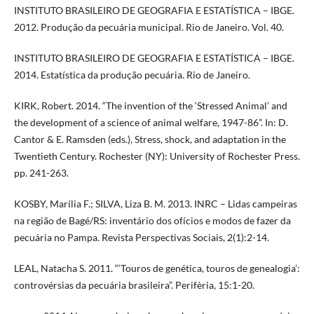
INSTITUTO BRASILEIRO DE GEOGRAFIA E ESTATÍSTICA – IBGE.
2012. Produção da pecuária municipal. Rio de Janeiro. Vol. 40.
INSTITUTO BRASILEIRO DE GEOGRAFIA E ESTATÍSTICA – IBGE.
2014. Estatística da produção pecuária. Rio de Janeiro.
KIRK, Robert. 2014. “The invention of the ‘Stressed Animal’ and
the development of a science of animal welfare, 1947-86”. In: D.
Cantor & E. Ramsden (eds.), Stress, shock, and adaptation in the
Twentieth Century. Rochester (NY): University of Rochester Press.
pp. 241-263.
KOSBY, Marília F.; SILVA, Liza B. M. 2013. INRC – Lidas campeiras
na região de Bagé/RS: inventário dos ofícios e modos de fazer da
pecuária no Pampa. Revista Perspectivas Sociais, 2(1):2-14.
LEAL, Natacha S. 2011. “‘Touros de genética, touros de genealogia’:
controvérsias da pecuária brasileira”. Perifèria, 15:1-20.