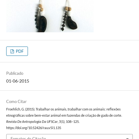
PDF
Publicado
01-06-2015
Como Citar
Froehlich, G. (2015). Trabalhar os animais, trabalhar com os animais: reflexões
etnográficas sobre bem‐estar animal em fazendas de criação de gado de corte.
Revista De Antropologia Da UFSCar
,
5
(1), 108–125.
https://doi.org/10.52426/rau.v5i1.135
Fomatos de Citação