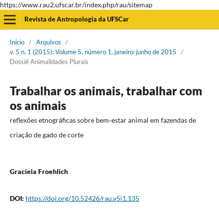
https://www.rau2.ufscar.br/index.php/rau/sitemap
Revista de Antropologia da UFSCar
Início
/
Arquivos
/
v. 5 n. 1 (2015): Volume 5, número 1, janeiro-junho de 2015
/
Dossiê Animalidades Plurais
Trabalhar os animais, trabalhar com
os animais
reflexões etnográficas sobre bem‐estar animal em fazendas de
criação de gado de corte
Graciela Froehlich
DOI:
https://doi.org/10.52426/rau.v5i1.135