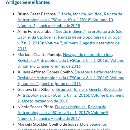
Artigos Semelhantes
Bruno Cesar Barbosa,
Ciência, técnica, política
,
Revista de
Antropologia da UFSCar: v. 10 n. 1 (2018): Volume 10,
Número 1, janeiro – junho de 2018
Aline Fonseca Iubel,
“Gestão indígena” na prefeitura de São
Gabriel da Cachoeira
,
Revista de Antropologia da UFSCar:
v. 7 n. 2 (2015): Volume 7, número 2, agosto-dezembro de
2015
Mariana Civatta Pantoja,
Navegando pelos altos rios
,
Revista de Antropologia da UFSCar: v. 8 n. 1 (2016): Volume
8, número 1, janeiro-junho de 2016
Juliana Affonso Gomes Coelho,
Da espera à efervescência
,
Revista de Antropologia da UFSCar: v. 8 n. 1 (2016): Volume
8, número 1, janeiro-junho de 2016
Gustavo Lins Ribeiro,
Gramsci, Turner e Geertz
,
Revista de
Antropologia da UFSCar: v. 8 n. 2 (2016): Volume 8, número
2, agosto-dezembro de 2016
Nicole Soares-Pinto,
De coexistências
,
Revista de
Antropologia da UFSCar: v. 9 n. 1 (2017): Volume 9,
Número 1, janeiro – junho de 2017
Marcela Stockler Coelho de Souza,
Dois pequenos
problemas com a lei terra intangível para os Kisêdjê
,