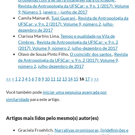
Revista de Antropologia da UFSCar: v. 9 n. 1 (2017): Volume
9, Número 1, janeiro – junho de 2017
Camila Mainardi,
Tupi Guarani
,
Revista de Antropologia da
UFSCar: v. 9 n. 2 (2017): Volume 9, número 2, julho-
dezembro de 2017
Clarissa Martins Lima,
Tempo e qualidade na Vila de
Cimbres
,
Revista de Antropologia da UFSCar: v. 9 n. 2
(2017): Volume 9, número 2, julho-dezembro de 2017
Olavo de Souza Pinto Filho,
O coincidir dos santos
,
Revista
de Antropologia da UFSCar: v. 9 n. 2 (2017): Volume 9,
número 2, julho-dezembro de 2017
<<
<
1
2
3
4
5
6
7
8
9
10
11
12
13
14
15
16
17
>
>>
Você também pode
iniciar uma pesquisa avançada por
similaridade
para este artigo.
Artigos mais lidos pelo mesmo(s) autor(es)
Graciela Froehlich,
Narrativas promissoras, (in)definições e