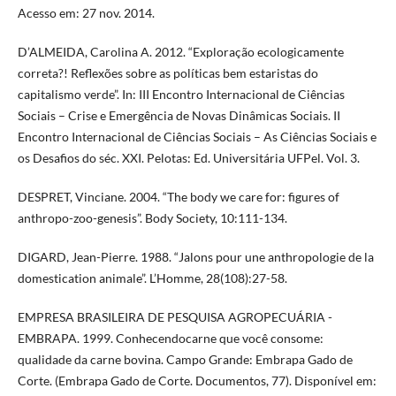
Acesso em: 27 nov. 2014.
D’ALMEIDA, Carolina A. 2012. “Exploração ecologicamente
correta?! Reflexões sobre as políticas bem estaristas do
capitalismo verde”. In: III Encontro Internacional de Ciências
Sociais – Crise e Emergência de Novas Dinâmicas Sociais. II
Encontro Internacional de Ciências Sociais – As Ciências Sociais e
os Desafios do séc. XXI. Pelotas: Ed. Universitária UFPel. Vol. 3.
DESPRET, Vinciane. 2004. “The body we care for: figures of
anthropo-zoo-genesis”. Body Society, 10:111-134.
DIGARD, Jean-Pierre. 1988. “Jalons pour une anthropologie de la
domestication animale”. L’Homme, 28(108):27-58.
EMPRESA BRASILEIRA DE PESQUISA AGROPECUÁRIA -
EMBRAPA. 1999. Conhecendocarne que você consome:
qualidade da carne bovina. Campo Grande: Embrapa Gado de
Corte. (Embrapa Gado de Corte. Documentos, 77). Disponível em: