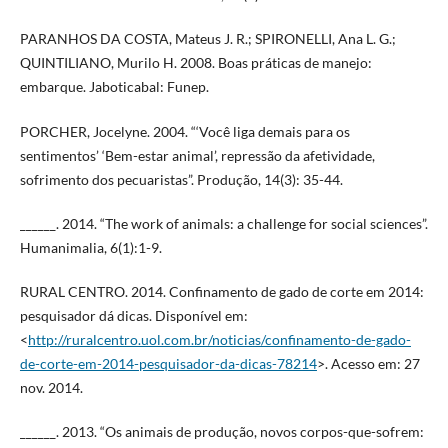
PARANHOS DA COSTA, Mateus J. R.; SPIRONELLI, Ana L. G.;
QUINTILIANO, Murilo H. 2008. Boas práticas de manejo:
embarque. Jaboticabal: Funep.
PORCHER, Jocelyne. 2004. “‘Você liga demais para os
sentimentos’ ‘Bem-estar animal’, repressão da afetividade,
sofrimento dos pecuaristas”. Produção, 14(3): 35-44.
______. 2014. “The work of animals: a challenge for social sciences”.
Humanimalia, 6(1):1-9.
RURAL CENTRO. 2014. Confinamento de gado de corte em 2014:
pesquisador dá dicas. Disponível em:
<
http://ruralcentro.uol.com.br/noticias/confinamento-de-gado-
de-corte-em-2014-pesquisador-da-dicas-78214
>. Acesso em: 27
nov. 2014.
______. 2013. “Os animais de produção, novos corpos-que-sofrem: