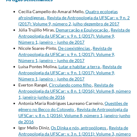
Cecília Campello do Amaral Mello,
Quatro ecologias
afroindígenas
,
Revista de Antropologia da UFSCar: v. 9 n. 2
(2017): Volume 9, número 2, julho-dezembro de 2017
Júlia Trujillo Miras,
Demarcação e Equivocação
,
Revista de
Antropologia da UFSCar: v. 9 n. 1 (2017): Volume 9,
Número 1, janeiro – junho de 2017
Nicole Soares-Pinto,
De coexistências
,
Revista de
Antropologia da UFSCar: v. 9 n. 1 (2017): Volume 9,
Número 1, janeiro – junho de 2017
Luísa Pontes Molina,
Lutar e habitar a terra
,
Revista de
Antropologia da UFSCar: v. 9 n. 1 (2017): Volume 9,
Número 1, janeiro – junho de 2017
Everton Rangel,
Circulando como filho
,
Revista de
Antropologia da UFSCar: v. 8 n. 1 (2016): Volume 8, número
1, janeiro-junho de 2016
Antonia Maria Rodrigues Laureano Carneiro,
Questões de
gênero no Becco do Cotovelo
,
Revista de Antropologia da
UFSCar: v. 8 n. 1 (2016): Volume 8, número 1, janeiro-junho
de 2016
Igor Mello Diniz,
Os Dinka e nós, antropólogos
,
Revista de
Antropologia da UFSCar: v. 3 n. 1 (2011): Volume 3, número