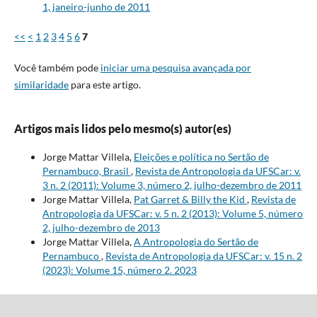
1, janeiro-junho de 2011
<<
<
1
2
3
4
5
6
7
Você também pode
iniciar uma pesquisa avançada por
similaridade
para este artigo.
Artigos mais lidos pelo mesmo(s) autor(es)
Jorge Mattar Villela,
Eleições e política no Sertão de
Pernambuco, Brasil
,
Revista de Antropologia da UFSCar: v.
3 n. 2 (2011): Volume 3, número 2, julho-dezembro de 2011
Jorge Mattar Villela,
Pat Garret & Billy the Kid
,
Revista de
Antropologia da UFSCar: v. 5 n. 2 (2013): Volume 5, número
2, julho-dezembro de 2013
Jorge Mattar Villela,
A Antropologia do Sertão de
Pernambuco
,
Revista de Antropologia da UFSCar: v. 15 n. 2
(2023): Volume 15, número 2. 2023