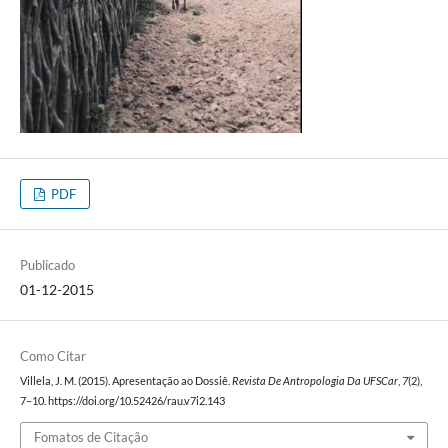
PDF
Publicado
01-12-2015
Como Citar
Villela, J. M. (2015). Apresentação ao Dossiê.
Revista De Antropologia Da UFSCar
,
7
(2),
7–10. https://doi.org/10.52426/rau.v7i2.143
Fomatos de Citação