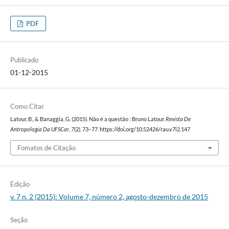
PDF
Publicado
01-12-2015
Como Citar
Latour, B., & Banaggia, G. (2015). Não é a questão : Bruno Latour.
Revista De
Antropologia Da UFSCar
,
7
(2), 73–77. https://doi.org/10.52426/rau.v7i2.147
Fomatos de Citação
Edição
v. 7 n. 2 (2015): Volume 7, número 2, agosto-dezembro de 2015
Seção