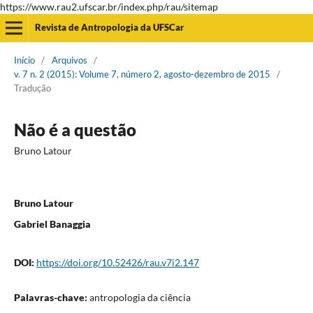
https://www.rau2.ufscar.br/index.php/rau/sitemap
Revista de Antropologia da UFSCar
Início
/
Arquivos
/
v. 7 n. 2 (2015): Volume 7, número 2, agosto-dezembro de 2015
/
Tradução
Não é a questão
Bruno Latour
Bruno Latour
Gabriel Banaggia
DOI:
https://doi.org/10.52426/rau.v7i2.147
Palavras-chave:
antropologia da ciência