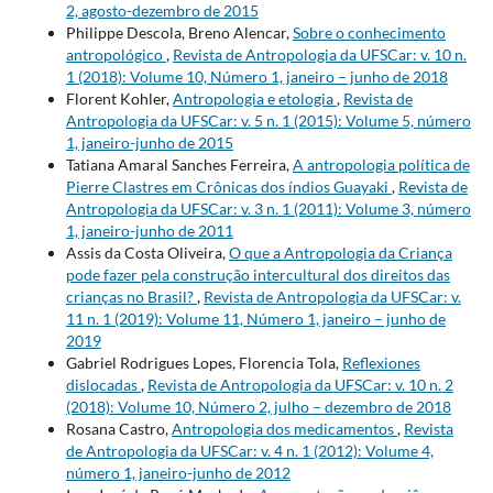
2, agosto-dezembro de 2015
Philippe Descola, Breno Alencar,
Sobre o conhecimento
antropológico
,
Revista de Antropologia da UFSCar: v. 10 n.
1 (2018): Volume 10, Número 1, janeiro – junho de 2018
Florent Kohler,
Antropologia e etologia
,
Revista de
Antropologia da UFSCar: v. 5 n. 1 (2015): Volume 5, número
1, janeiro-junho de 2015
Tatiana Amaral Sanches Ferreira,
A antropologia política de
Pierre Clastres em Crônicas dos índios Guayaki
,
Revista de
Antropologia da UFSCar: v. 3 n. 1 (2011): Volume 3, número
1, janeiro-junho de 2011
Assis da Costa Oliveira,
O que a Antropologia da Criança
pode fazer pela construção intercultural dos direitos das
crianças no Brasil?
,
Revista de Antropologia da UFSCar: v.
11 n. 1 (2019): Volume 11, Número 1, janeiro – junho de
2019
Gabriel Rodrigues Lopes, Florencia Tola,
Reflexiones
dislocadas
,
Revista de Antropologia da UFSCar: v. 10 n. 2
(2018): Volume 10, Número 2, julho – dezembro de 2018
Rosana Castro,
Antropologia dos medicamentos
,
Revista
de Antropologia da UFSCar: v. 4 n. 1 (2012): Volume 4,
número 1, janeiro-junho de 2012