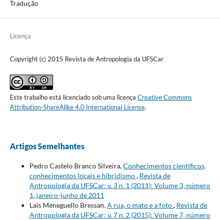
Tradução
Licença
Copyright (c) 2015 Revista de Antropologia da UFSCar
Este trabalho está licenciado sob uma licença
Creative Commons
Attribution-ShareAlike 4.0 International License
.
Artigos Semelhantes
Pedro Castelo Branco Silveira,
Conhecimentos científicos,
conhecimentos locais e hibridismo
,
Revista de
Antropologia da UFSCar: v. 3 n. 1 (2011): Volume 3, número
1, janeiro-junho de 2011
Laís Meneguello Bressan,
A rua, o mato e a foto
,
Revista de
Antropologia da UFSCar: v. 7 n. 2 (2015): Volume 7, número