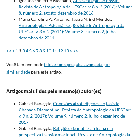
Igor José de Renó Machado,
Apresentação ao dossiê
,
Revista de Antropologia da UFSCar: v. 8 n. 2 (2016): Volume
8, número 2, agosto-dezembro de 2016
Maria Carolina A. Antonio, Tássia N. Eid Mendes,
Antropologia e Psicanálise
,
Revista de Antropologia da
UFSCar: v. 3 n. 2 (2011): Volume 3, número 2, julho-
dezembro de 2011
<<
<
1
2
3
4
5
6
7
8
9
10
11
12
13
>
>>
Você também pode
iniciar uma pesquisa avançada por
similaridade
para este artigo.
Artigos mais lidos pelo mesmo(s) autor(es)
Gabriel Banaggia,
Conexões afroindígenas no jarê da
Chapada Diamantina
,
Revista de Antropologia da UFSCar:
v. 9 n. 2 (2017): Volume 9, número 2, julho-dezembro de
2017
Gabriel Banaggia,
Religiões de matriz africana em
perspectiva transformacional
,
Revista de Antropologia da