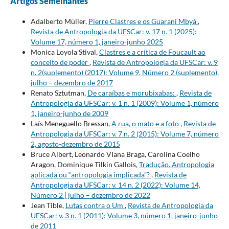
Artigos Semelhantes
Adalberto Müller,
Pierre Clastres e os Guarani Mbyá
,
Revista de Antropologia da UFSCar: v. 17 n. 1 (2025):
Volume 17, número 1, janeiro-junho 2025
Monica Loyola Stival,
Clastres e a crítica de Foucault ao
conceito de poder
,
Revista de Antropologia da UFSCar: v. 9
n. 2(suplemento) (2017): Volume 9, Número 2 (suplemento),
julho – dezembro de 2017
Renato Sztutman,
De caraíbas e morubixabas:
,
Revista de
Antropologia da UFSCar: v. 1 n. 1 (2009): Volume 1, número
1, janeiro-junho de 2009
Laís Meneguello Bressan,
A rua, o mato e a foto
,
Revista de
Antropologia da UFSCar: v. 7 n. 2 (2015): Volume 7, número
2, agosto-dezembro de 2015
Bruce Albert, Leonardo VIana Braga, Carolina Coelho
Aragon, Dominique Tilkin Gallois,
Tradução. Antropologia
aplicada ou “antropologia implicada”?
,
Revista de
Antropologia da UFSCar: v. 14 n. 2 (2022): Volume 14,
Número 2 | julho – dezembro de 2022
Jean Tible,
Lutas contra o Um
,
Revista de Antropologia da
UFSCar: v. 3 n. 1 (2011): Volume 3, número 1, janeiro-junho
de 2011