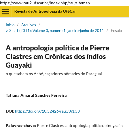
https://www.rau2.ufscar.br/index.php/rau/sitemap
Revista de Antropologia da UFSCar
Início
/
Arquivos
/
v. 3 n. 1 (2011): Volume 3, número 1, janeiro-junho de 2011
/
Ensaio
A antropologia política de Pierre
Clastres em Crônicas dos índios
Guayaki
o que sabem os Aché, caçadores nômades do Paraguai
Tatiana Amaral Sanches Ferreira
DOI:
https://doi.org/10.52426/rau.v3i1.53
Palavras-chave:
Pierre Clastres, antropologia política, etnografia