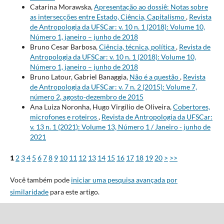
Catarina Morawska,
Apresentação ao dossiê: Notas sobre
as intersecções entre Estado, Ciência, Capitalismo
,
Revista
de Antropologia da UFSCar: v. 10 n. 1 (2018): Volume 10,
Número 1, janeiro – junho de 2018
Bruno Cesar Barbosa,
Ciência, técnica, política
,
Revista de
Antropologia da UFSCar: v. 10 n. 1 (2018): Volume 10,
Número 1, janeiro – junho de 2018
Bruno Latour, Gabriel Banaggia,
Não é a questão
,
Revista
de Antropologia da UFSCar: v. 7 n. 2 (2015): Volume 7,
número 2, agosto-dezembro de 2015
Ana Luiza Noronha, Hugo Virgílio de Oliveira,
Cobertores,
microfones e roteiros
,
Revista de Antropologia da UFSCar:
v. 13 n. 1 (2021): Volume 13, Número 1 / Janeiro - junho de
2021
1
2
3
4
5
6
7
8
9
10
11
12
13
14
15
16
17
18
19
20
>
>>
Você também pode
iniciar uma pesquisa avançada por
similaridade
para este artigo.