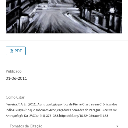
PDF
Publicado
01-06-2011
Como Citar
Ferreira, T. A. S. . (2011). A antropologia política de Pierre Clastres em Crônicas dos
índios Guayaki: o que sabem os Aché, caçadores nômades do Paraguai.
Revista De
Antropologia Da UFSCar
,
3
(1), 375–383. https://doi.org/10.52426/rau.v3i1.53
Fomatos de Citação