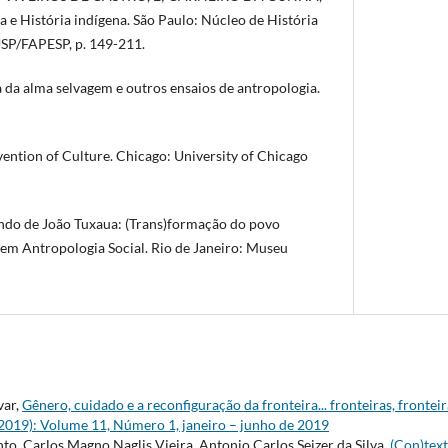
 e História indígena. São Paulo: Núcleo de História
 USP/FAPESP, p. 149-211.
ia da alma selvagem e outros ensaios de antropologia.
ntion of Culture. Chicago: University of Chicago
o de João Tuxaua: (Trans)formação do povo
em Antropologia Social. Rio de Janeiro: Museu
var,
Gênero, cuidado e a reconfiguração da fronteira... fronteiras, frontei
 (2019): Volume 11, Número 1, janeiro – junho de 2019
o, Carlos Magno Naglis Vieira, Antonio Carlos Seizer da Silva,
(Con)tex