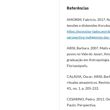
Referências
AMORIM, Fabrício. 2017. No
tensões e distensões Korubo
https://povosiso-lados.wor
perspectiva-indigenista-das
ARISI, Barbara. 2007. Matis e
povos no Vale do Javari, Ama
graduação em Antropologia 
Florianópolis.
CALAVIA, Oscar; ARISI, Barba
rituales amazónicos. Revist
43., no. 1. p. 205-222.
CESARINO, Pedro. 2011. Onis
Paulo: Perspectiva.