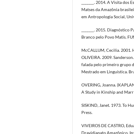
_______. 2014. A Visita dos Esp
Matses da Amazônia brasilei
em Antropologia Social, Univ
_______. 2015. Diagnóstico P
Branco pelo Povo Matis. F
McCALLUM, Cecilia. 2001. H
OLIVEIRA. 2009. Sanderson. P
falada pelo primeiro grupo de
Mestrado em Linguística. Bras
OVERING, Joanna. (KAPLAN).
A Study in Kinship and Marr
SISKIND, Janet. 1973. To Hu
Press.
VIVEIROS DE CASTRO, Eduard
Dravidianato Amazônico.