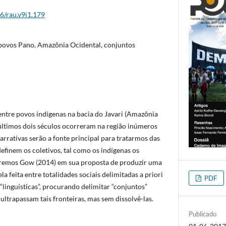
26/rau.v9i1.179
 povos Pano, Amazônia Ocidental, conjuntos
 entre povos indígenas na bacia do Javari (Amazônia
́ltimos dois séculos ocorreram na região inúmeros
narrativas serão a fonte principal para tratarmos das
efinem os coletivos, tal como os indígenas os
iremos Gow (2014) em sua proposta de produzir uma
ela feita entre totalidades sociais delimitadas a priori
PDF
 “linguísticas”, procurando delimitar “conjuntos”
ultrapassam tais fronteiras, mas sem dissolvê-las.
Publicado