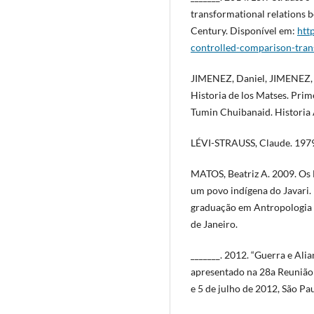
transformational relations b
Century. Disponível em:
htt
controlled-comparison-tran
JIMENEZ, Daniel, JIMENEZ, 
Historia de los Matses. Pri
Tumin Chuibanaid. Historia 
LÉVI-STRAUSS, Claude. 1979. 
MATOS, Beatriz A. 2009. Os 
um povo indígena do Javari.
graduação em Antropologia 
de Janeiro.
_______. 2012. “Guerra e Alian
apresentado na 28a Reunião 
e 5 de julho de 2012, São Pau