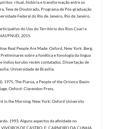
íritos: ritual, história e transformação entre os
ra. Tese de Doutorado, Programa de Pós-graduação
ersidade Federal do Rio de Janeiro, Rio de Janeiro.
articipativo do Uso do Território dos Rios Coari e
UNAI/PNUD, 2015.
ow Real People Are Made: Oxford, New York: Berg.
reliminares sobre a fonética e fonologia da língua
 índios korubo recém contatados. Dissertação de
ília: Universidade de Brasília.
 1975. The Piaroa, a People of the Orinoco Basin:
iage. Oxford: Clarendon Press.
nt in the Morning. New York: Oxford University
o. 1993. Alguns aspectos da afinidade no
 In: VIVEIROS DE CASTRO, E; CARNEIRO DA CUNHA,