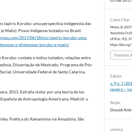
01-06-201
Como Citar
s tapiris Korubo: uma perspectiva indigenista das
Matos, B. (201
 (e Matis). Povos Indígenas Isolados no Brasil.
Amazônia Ocid
dpress.com/2017/06/18/nos-tapiris-korubo-uma-
UFSCar
,
9
(1), 3
-tensoes-e-distensoes-korubo-e-matis/
https://doi.org
Fomatos d
 Korubo: contato e índios isolados, relações entre
zônia. Dissertação de Mestrado, Programa de Pós-
Social, Universidade Federal de Santa Catarina,
Edição
v. 9 n. 1 (2
janeiro – j
ra. 2013. Extraña visita: por una teoria de los
a Española de Antropologia Americana. Madrid: v.
Seção
Dossiê Antr
ka: Poética do Xamanismo na Amazônia. São
Licença