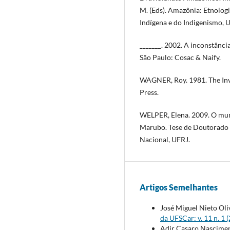
M. (Eds). Amazônia: Etnologia
Indígena e do Indigenismo,
_______. 2002. A inconstânc
São Paulo: Cosac & Naify.
WAGNER, Roy. 1981. The Inve
Press.
WELPER, Elena. 2009. O mund
Marubo. Tese de Doutorado 
Nacional, UFRJ.
Artigos Semelhantes
José Miguel Nieto Oli
da UFSCar: v. 11 n. 1
Adir Casaro Nasciment