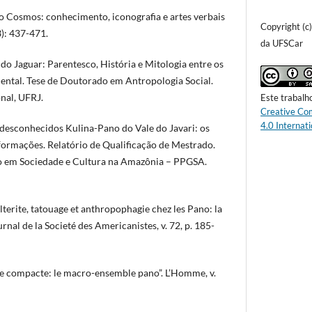
do Cosmos: conhecimento, iconografia e artes verbais
Copyright (c
): 437-471.
da UFSCar
do Jaguar: Parentesco, História e Mitologia entre os
ntal. Tese de Doutorado em Antropologia Social.
nal, UFRJ.
Este trabalh
Creative Co
4.0 Internati
 desconhecidos Kulina-Pano do Vale do Javari: os
ormações. Relatório de Qualificação de Mestrado.
o em Sociedade e Cultura na Amazônia – PPGSA.
terite, tatouage et anthropophagie chez les Pano: la
urnal de la Societé des Americanistes, v. 72, p. 185-
se compacte: le macro-ensemble pano”. L’Homme, v.