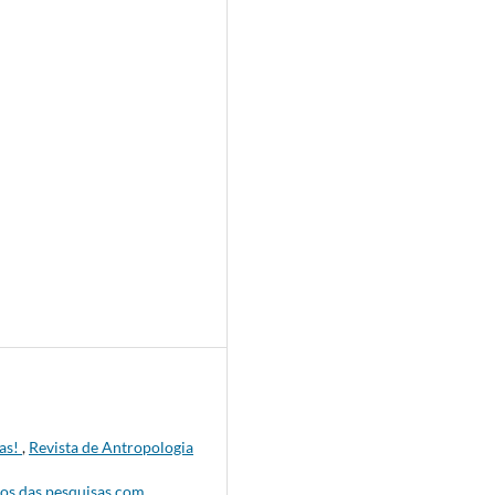
ras!
,
Revista de Antropologia
tos das pesquisas com