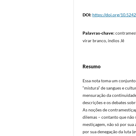
DOI:
https://doi.org/10.524
Palavras-chave:
contramest
virar branco, índios Jê
Resumo
Essa nota toma um conjunto 
“mistura” de sangues e cult
mensuração da continuidade
descrições e os debates sob
As noções de contramestiça
dilemas – contanto que não 
mestiçagem, não só por sua a
por sua denegação da luta (e