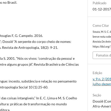
s no Brasil.
Publicado
01-12-201
Como Citar
Souza, M. S. C. 
ouglas F, G. Campelo. 2016.
breve nota sob
; Dossiê “A serpente do corpo cheio de nomes:
Revista De Ant
https://doi.org
. Revista de Antropologia, 18(2): 9-21.
Fomatos d
. 2001. “Nós os vivos: ‘construção da pessoa’ e
tre alguns grupos jê”. Revista Brasileira de Ciências
Edição
v. 9 n. 2 (2
angue: incesto, substância e relação no pensamento
julho-deze
ntropologia Social 10 (1):25-60.
Seção
 das coisas intangíveis.” In E. C. Lima e M. S. Coelho
Dossiê (Con
ultura: práticas de transformação no mundo
Afro-Ameri
ditora.