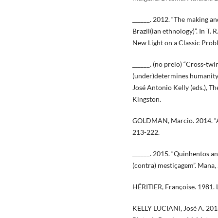
______. 2012. “The making a
Brazil(ian ethnology)”. In T
New Light on a Classic Probl
______. (no prelo) “Cross-tw
(under)determines humanity f
José Antonio Kelly (eds.), T
Kingston.
GOLDMAN, Marcio. 2014. “A r
213-222.
______. 2015. “Quinhentos an
(contra) mestiçagem”. Mana, 
HÉRITIER, Françoise. 1981. L’
KELLY LUCIANI, José A. 2016