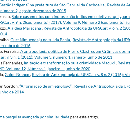
Gestão indígena” na prefeitura de São Gabriel da Cachoeira
,
Revista de A
7, número 2, agosto-dezembro de 2015
rusco,
Sobre casamentos com índios e não índios em coletivos tupi guar
SCar: v. 9 n. 2(suplemento) (2017): Volume 9, Número 2 (suplemento), 
uzzi,
A aldeia Maracanã
,
Revista de Antropologia da UFSCar: v. 6 n. 2 (2
2014
valho,
Curt Nimuendaju no sul da Bahia
,
Revista de Antropologia da UFSC
dezembro de 2016
s Ferreira,
A antropologia política de Pierre Clastres em Crônicas dos 
r: v. 3 n. 1 (2011): Volume 3, número 1, janeiro-junho de 2011
ns Fernandes,
Imitação e transformação ou a criatividade Macuxi
,
Revist
020): Volume 12, Número 1, janeiro – junho de 2020
da,
Golpe Branco
,
Revista de Antropologia da UFSCar: v. 8 n. 2 (2016): V
sar Gordon,
“A formação de um etnólogo”
,
Revista de Antropologia da UFS
junho de 2014
uma pesquisa avançada por similaridade
para este artigo.