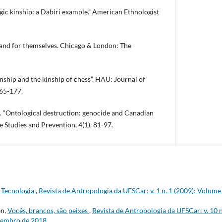
c kinship: a Dabiri example.” American Ethnologist
stand for themselves. Chicago & London: The
inship and the kinship of chess”. HAU: Journal of
165-177.
Ontological destruction: genocide and Canadian
e Studies and Prevention, 4(1), 81-97.
 Tecnologia
,
Revista de Antropologia da UFSCar: v. 1 n. 1 (2009): Volume
en,
Vocês, brancos, são peixes
,
Revista de Antropologia da UFSCar: v. 10 n
zembro de 2018