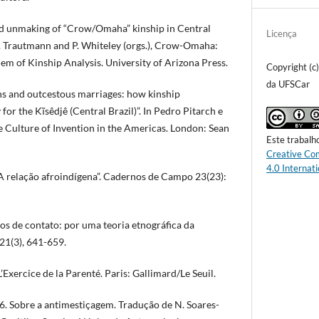
nd unmaking of “Crow/Omaha” kinship in Central
Licença
. R. Trautmann and P. Whiteley (orgs.), Crow-Omaha:
em of Kinship Analysis. University of Arizona Press.
Copyright (c
da UFSCar
ins and outcestous marriages: how kinship
or the Kĩsêdjê (Central Brazil)”. In Pedro Pitarch e
he Culture of Invention in the Americas. London: Sean
Este trabalh
Creative Co
4.0 Internati
elação afroindígena”. Cadernos de Campo 23(23):
os de contato: por uma teoria etnográfica da
21(3), 641-659.
Exercice de la Parenté. Paris: Gallimard/Le Seuil.
. Sobre a antimestiçagem. Tradução de N. Soares-