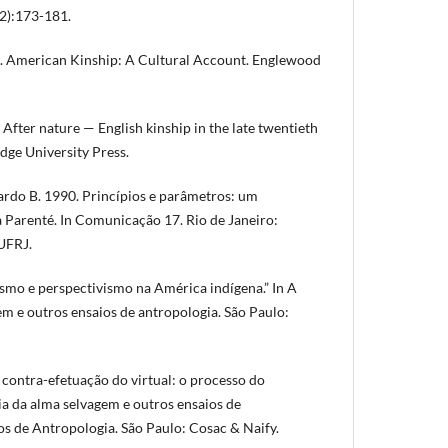
(2):173-181.
 American Kinship: A Cultural Account. Englewood
fter nature — English kinship in the late twentieth
ge University Press.
do B. 1990. Princípios e parâmetros: um
a Parenté. In Comunicação 17. Rio de Janeiro:
UFRJ.
ismo e perspectivismo na América indígena.” In A
m e outros ensaios de antropologia. São Paulo:
e contra-efetuação do virtual: o processo do
ia da alma selvagem e outros ensaios de
os de Antropologia. São Paulo: Cosac & Naify.