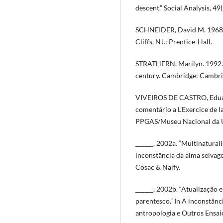
descent.” Social Analysis, 49
SCHNEIDER, David M. 1968.
Cliffs, NJ.: Prentice-Hall.
STRATHERN, Marilyn. 1992. A
century. Cambridge: Cambrid
VIVEIROS DE CASTRO, Eduar
comentário a L’Exercice de l
PPGAS/Museu Nacional da 
______. 2002a. “Multinatural
inconstância da alma selvage
Cosac & Naify.
______. 2002b. “Atualização 
parentesco.” In A inconstânc
antropologia e Outros Ensai