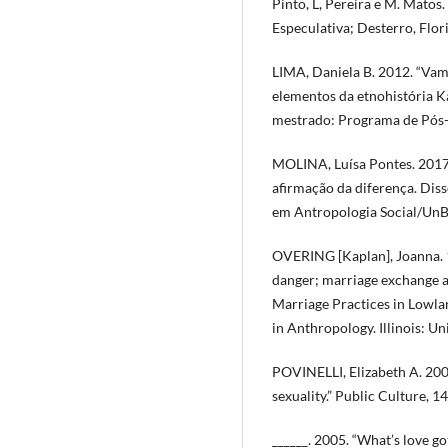
Pinto, L, Pereira e M. Matos
Especulativa; Desterro, Flor
LIMA, Daniela B. 2012. “Vam
elementos da etnohistória K
mestrado: Programa de Pós
MOLINA, Luísa Pontes. 2017.
afirmação da diferença. Di
em Antropologia Social/UnB
OVERING [Kaplan], Joanna. 1
danger; marriage exchange a
Marriage Practices in Lowlan
in Anthropology. Illinois: Uni
POVINELLI, Elizabeth A. 2002
sexuality.” Public Culture, 1
______. 2005. “What’s love go