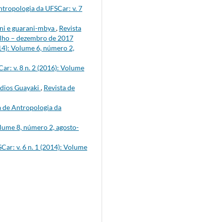
ntropologia da UFSCar: v. 7
ani e guarani-mbya
,
Revista
julho – dezembro de 2017
014): Volume 6, número 2,
ar: v. 8 n. 2 (2016): Volume
índios Guayaki
,
Revista de
a de Antropologia da
olume 8, número 2, agosto-
Car: v. 6 n. 1 (2014): Volume