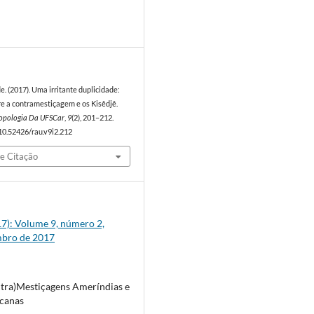
7
de. (2017). Uma irritante duplicidade:
re a contramestiçagem e os Kisêdjê.
ropologia Da UFSCar
,
9
(2), 201–212.
/10.52426/rau.v9i2.212
e Citação
017): Volume 9, número 2,
mbro de 2017
tra)Mestiçagens Ameríndias e
canas