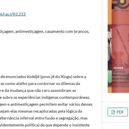
26/rau.v9i2.212
içagem, antimestiçagem, casamento com brancos,
de enunciados kisêdjê (povo jê do Xingu) sobre a
uras como atalho para contornar os dilemas da
 e da mudança que não raro assombram as
re sobre as experiências indígenas contemporâneas.
gem e antimestiçagem permitem evitar vários desses
sejam elas mesmas recapturadas pela lógica da
PDF
lternância infernal entre fusão e segregação, mas
videntemente política) de que depende o insistente