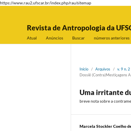
https://www.rau2.ufscar.br/index.php/rau/sitemap
Revista de Antropologia da UFS
Atual
Anúncios
Buscar
números anteriores
Início
/
Arquivos
/
v. 9 n.
Dossiê (Contra)Mestiçagens A
Uma irritante d
breve nota sobre a contrame
Marcela Stockler Coelho d