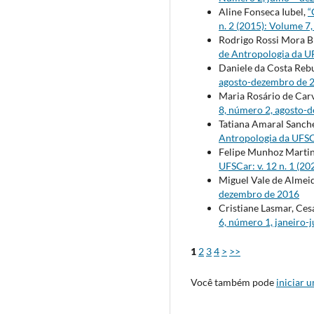
Aline Fonseca Iubel,
“
n. 2 (2015): Volume 
Rodrigo Rossi Mora B
de Antropologia da UF
Daniele da Costa Reb
agosto-dezembro de 
Maria Rosário de Car
8, número 2, agosto-
Tatiana Amaral Sanche
Antropologia da UFSCa
Felipe Munhoz Marti
UFSCar: v. 12 n. 1 (2
Miguel Vale de Almei
dezembro de 2016
Cristiane Lasmar, Ce
6, número 1, janeiro-
1
2
3
4
>
>>
Você também pode
iniciar 