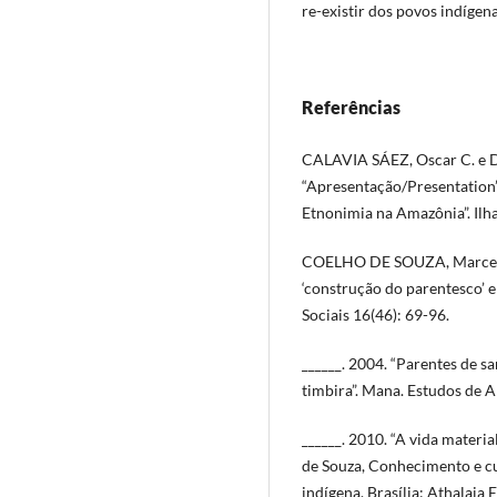
re-existir dos povos indígena
Referências
CALAVIA SÁEZ, Oscar C. e D
“Apresentação/Presentation”
Etnonimia na Amazônia”. Ilha
COELHO DE SOUZA, Marcela S
‘construção do parentesco’ en
Sociais 16(46): 69-96.
______. 2004. “Parentes de s
timbira”. Mana. Estudos de A
______. 2010. “A vida material
de Souza, Conhecimento e c
indígena. Brasília: Athalaia E