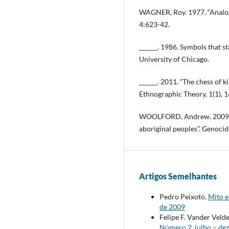
WAGNER, Roy. 1977. “Analogi
4:623-42.
______. 1986. Symbols that 
University of Chicago.
______. 2011. “The chess of k
Ethnographic Theory, 1(1), 
WOOLFORD, Andrew. 2009. “
aboriginal peoples”. Genocid
Artigos Semelhantes
Pedro Peixoto,
Mito e
de 2009
Felipe F. Vander Veld
Número 2, julho – de