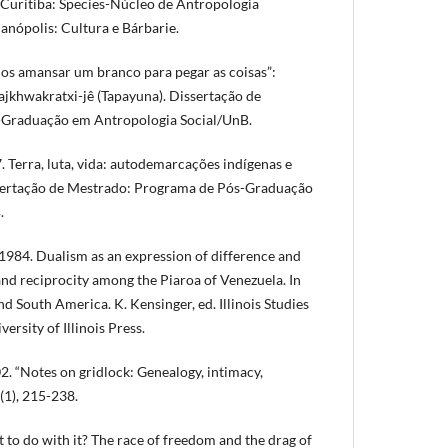
. Curitiba: Species-Núcleo de Antropologia
ianópolis: Cultura e Bárbarie.
os amansar um branco para pegar as coisas”:
ajkhwakratxi-jê (Tapayuna). Dissertação de
-Graduação em Antropologia Social/UnB.
 Terra, luta, vida: autodemarcações indígenas e
ssertação de Mestrado: Programa de Pós-Graduação
.
984. Dualism as an expression of difference and
nd reciprocity among the Piaroa of Venezuela. In
d South America. K. Kensinger, ed. Illinois Studies
versity of Illinois Press.
. “Notes on gridlock: Genealogy, intimacy,
4(1), 215-238.
t to do with it? The race of freedom and the drag of