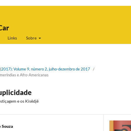
Car
Links
Sobre
 2 (2017): Volume 9, número 2, julho-dezembro de 2017
/
meríndias e Afro-Americanas
uplicidade
stiçagem e os Kisêdjê
e Souza