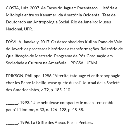
COSTA, Luiz. 2007. As Faces do Jaguar: Parentesco, História e
Mitologia entre os Kanamari da Amazônia Ocidental. Tese de
Doutorado em Antropologia Social. Rio de Janeiro: Museu
Nacional, UFRJ.
D’ÁVILA, Janekely. 2017. Os desconhecidos Kulina-Pano do Vale
do Javari: os processos históricos e transformações. Relatório de
Qualificação de Mestrado. Programa de Pós-Graduação em
Sociedade e Cultura na Amazônia – PPGSA. UFAM.
ERIKSON, Philippe. 1986. “Alterite, tatouage et anthropophagie
chez les Pano: la belliqueuse quete du soi”. Journal de la Societé
des Americanistes, v. 72, p. 185-210.
_______. 1993. “Une nebuleuse compacte: le macro-ensemble
pano”. L’Homme, v. 33, n. 126- 128, p. 45-58.
_______. 1996. La Griffe des Aïeux. Paris: Peeters.