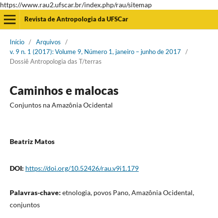
https://www.rau2.ufscar.br/index.php/rau/sitemap
Revista de Antropologia da UFSCar
Início
/
Arquivos
/
v. 9 n. 1 (2017): Volume 9, Número 1, janeiro – junho de 2017
/
Dossiê Antropologia das T/terras
Caminhos e malocas
Conjuntos na Amazônia Ocidental
Beatriz Matos
DOI:
https://doi.org/10.52426/rau.v9i1.179
Palavras-chave:
etnologia, povos Pano, Amazônia Ocidental,
conjuntos