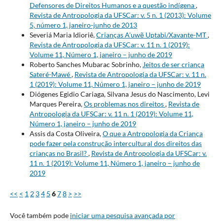
Defensores de Direitos Humanos e a questão indígena
,
Revista de Antropologia da UFSCar: v. 5 n. 1 (2013): Volume
5, número 1, janeiro-junho de 2013
Severiá Maria Idioriê,
Crianças A’uwẽ Uptabi/Xavante-MT
,
Revista de Antropologia da UFSCar: v. 11 n. 1 (2019):
Volume 11, Número 1, janeiro – junho de 2019
Roberto Sanches Mubarac Sobrinho,
Jeitos de ser criança
Sateré-Mawé
,
Revista de Antropologia da UFSCar: v. 11 n.
1 (2019): Volume 11, Número 1, janeiro – junho de 2019
Diógenes Egidio Cariaga, Silvana Jesus do Nascimento, Levi
Marques Pereira,
Os problemas nos direitos
,
Revista de
Antropologia da UFSCar: v. 11 n. 1 (2019): Volume 11,
Número 1, janeiro – junho de 2019
Assis da Costa Oliveira,
O que a Antropologia da Criança
pode fazer pela construção intercultural dos direitos das
crianças no Brasil?
,
Revista de Antropologia da UFSCar: v.
11 n. 1 (2019): Volume 11, Número 1, janeiro – junho de
2019
<<
<
1
2
3
4
5
6
7
8
>
>>
Você também pode
iniciar uma pesquisa avançada por