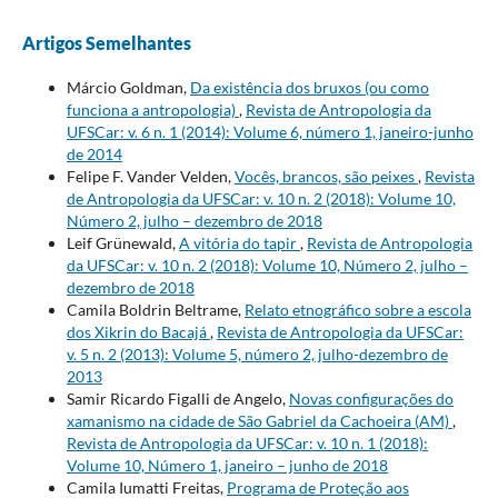
Artigos Semelhantes
Márcio Goldman,
Da existência dos bruxos (ou como
funciona a antropologia)
,
Revista de Antropologia da
UFSCar: v. 6 n. 1 (2014): Volume 6, número 1, janeiro-junho
de 2014
Felipe F. Vander Velden,
Vocês, brancos, são peixes
,
Revista
de Antropologia da UFSCar: v. 10 n. 2 (2018): Volume 10,
Número 2, julho – dezembro de 2018
Leif Grünewald,
A vitória do tapir
,
Revista de Antropologia
da UFSCar: v. 10 n. 2 (2018): Volume 10, Número 2, julho –
dezembro de 2018
Camila Boldrin Beltrame,
Relato etnográfico sobre a escola
dos Xikrin do Bacajá
,
Revista de Antropologia da UFSCar:
v. 5 n. 2 (2013): Volume 5, número 2, julho-dezembro de
2013
Samir Ricardo Figalli de Angelo,
Novas configurações do
xamanismo na cidade de São Gabriel da Cachoeira (AM)
,
Revista de Antropologia da UFSCar: v. 10 n. 1 (2018):
Volume 10, Número 1, janeiro – junho de 2018
Camila Iumatti Freitas,
Programa de Proteção aos