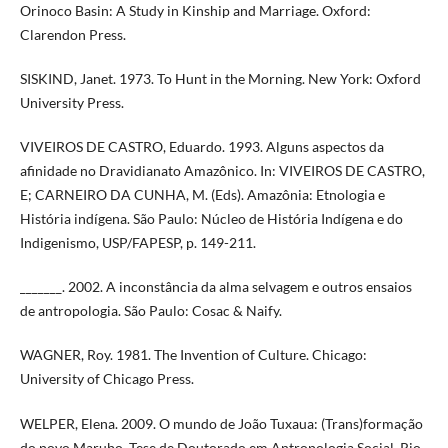
Orinoco Basin: A Study in Kinship and Marriage. Oxford:
Clarendon Press.
SISKIND, Janet. 1973. To Hunt in the Morning. New York: Oxford
University Press.
VIVEIROS DE CASTRO, Eduardo. 1993. Alguns aspectos da
afinidade no Dravidianato Amazônico. In: VIVEIROS DE CASTRO,
E; CARNEIRO DA CUNHA, M. (Eds). Amazônia: Etnologia e
História indígena. São Paulo: Núcleo de História Indígena e do
Indigenismo, USP/FAPESP, p. 149-211.
_______. 2002. A inconstância da alma selvagem e outros ensaios
de antropologia. São Paulo: Cosac & Naify.
WAGNER, Roy. 1981. The Invention of Culture. Chicago:
University of Chicago Press.
WELPER, Elena. 2009. O mundo de João Tuxaua: (Trans)formação
do povo Marubo. Tese de Doutorado em Antropologia Social. Rio