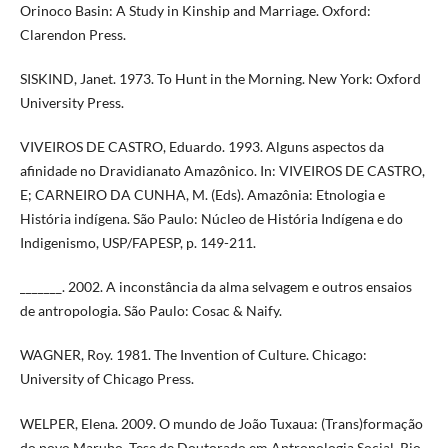
Orinoco Basin: A Study in Kinship and Marriage. Oxford:
Clarendon Press.
SISKIND, Janet. 1973. To Hunt in the Morning. New York: Oxford
University Press.
VIVEIROS DE CASTRO, Eduardo. 1993. Alguns aspectos da
afinidade no Dravidianato Amazônico. In: VIVEIROS DE CASTRO,
E; CARNEIRO DA CUNHA, M. (Eds). Amazônia: Etnologia e
História indígena. São Paulo: Núcleo de História Indígena e do
Indigenismo, USP/FAPESP, p. 149-211.
_______. 2002. A inconstância da alma selvagem e outros ensaios
de antropologia. São Paulo: Cosac & Naify.
WAGNER, Roy. 1981. The Invention of Culture. Chicago:
University of Chicago Press.
WELPER, Elena. 2009. O mundo de João Tuxaua: (Trans)formação
do povo Marubo. Tese de Doutorado em Antropologia Social. Rio