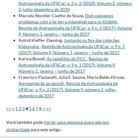
Antropologia da UFSCar: v. 2 n. 2 (2010): Volume 2, número
2, julho-dezembro de 2010
Marcela Stockler Coelho de Souza,
Dois pequenos
problemas com a lei terra intangível para os Kisêdjê
,
Revista de Antropologia da UFSCar: v. 9 n. 1 (2017): Volume
9, Número 1, janeiro – junho de 2017
Astrid Kieffer-Døssing,
Juntando os fios das coleções
Katxuyana
,
Revista de Antropologia da UFSCar: v. 9 n. 1
(2017): Volume 9, Número 1, janeiro – junho de 2017
Karina Biondi,
As rebeliões do PCC
,
Revista de
Antropologia da UFSCar: v. 9 n. 1 (2017): Volume 9,
Número 1, janeiro – junho de 2017
Francisco Pazzarelli, Julia F. Sauma, Maria Belén Hirose,
Apresentação ao dossiê
,
Revista de Antropologia da
UFSCar: v. 9 n. 2 (2017): Volume 9, número 2, julho-
dezembro de 2017
<<
<
1
2
3
4
5
6
7
8
>
>>
Você também pode
iniciar uma pesquisa avançada por
similaridade
para este artigo.