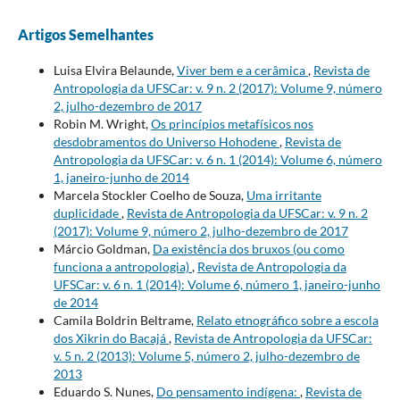
Artigos Semelhantes
Luisa Elvira Belaunde,
Viver bem e a cerâmica
,
Revista de
Antropologia da UFSCar: v. 9 n. 2 (2017): Volume 9, número
2, julho-dezembro de 2017
Robin M. Wright,
Os princípios metafísicos nos
desdobramentos do Universo Hohodene
,
Revista de
Antropologia da UFSCar: v. 6 n. 1 (2014): Volume 6, número
1, janeiro-junho de 2014
Marcela Stockler Coelho de Souza,
Uma irritante
duplicidade
,
Revista de Antropologia da UFSCar: v. 9 n. 2
(2017): Volume 9, número 2, julho-dezembro de 2017
Márcio Goldman,
Da existência dos bruxos (ou como
funciona a antropologia)
,
Revista de Antropologia da
UFSCar: v. 6 n. 1 (2014): Volume 6, número 1, janeiro-junho
de 2014
Camila Boldrin Beltrame,
Relato etnográfico sobre a escola
dos Xikrin do Bacajá
,
Revista de Antropologia da UFSCar:
v. 5 n. 2 (2013): Volume 5, número 2, julho-dezembro de
2013
Eduardo S. Nunes,
Do pensamento indígena:
,
Revista de