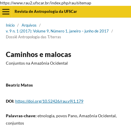
https://www.rau2.ufscar.br/index.php/rau/sitemap
Revista de Antropologia da UFSCar
Início
/
Arquivos
/
v. 9 n. 1 (2017): Volume 9, Número 1, janeiro – junho de 2017
/
Dossiê Antropologia das T/terras
Caminhos e malocas
Conjuntos na Amazônia Ocidental
Beatriz Matos
DOI:
https://doi.org/10.52426/rau.v9i1.179
Palavras-chave:
etnologia, povos Pano, Amazônia Ocidental,
conjuntos