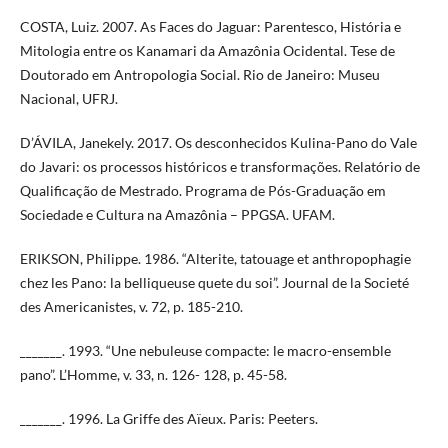
COSTA, Luiz. 2007. As Faces do Jaguar: Parentesco, História e
Mitologia entre os Kanamari da Amazônia Ocidental. Tese de
Doutorado em Antropologia Social. Rio de Janeiro: Museu
Nacional, UFRJ.
D’ÁVILA, Janekely. 2017. Os desconhecidos Kulina-Pano do Vale
do Javari: os processos históricos e transformações. Relatório de
Qualificação de Mestrado. Programa de Pós-Graduação em
Sociedade e Cultura na Amazônia – PPGSA. UFAM.
ERIKSON, Philippe. 1986. “Alterite, tatouage et anthropophagie
chez les Pano: la belliqueuse quete du soi”. Journal de la Societé
des Americanistes, v. 72, p. 185-210.
_______. 1993. “Une nebuleuse compacte: le macro-ensemble
pano”. L’Homme, v. 33, n. 126- 128, p. 45-58.
_______. 1996. La Griffe des Aïeux. Paris: Peeters.