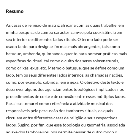
Resumo
As casas de religião de matriz africana com as quais trabalhei em
minha pesquisa de campo caracterizam-se pela coexistência em
seu interior de diferentes lados rituais. O termo lado pode ser
usado tanto para designar formas mais abrangentes, tais como
batuque, umbanda, quimbanda, quanto para nomear práticas mais
específicas do ritual, tal como o culto dos seres sobrenaturais,
como orixás, exus, etc. Mesmo o batuque, que se define como um
lado, tem os seus diferentes lados internos, as chamadas nações,
como, por exemplo, cabinda, jeje e ijexá. O objetivo deste texto é
descrever alguns dos agenciamentos topológicos implicados nos
procedimentos de corte e de conexão entre esses múltiplos lados.
Para isso tomarei como referência a atividade musical dos
responsáveis pela percussão dos tambores rituais, os quais
circulam entre diferentes casas de religião e seus respectivos
lados. Sugiro, por fim, que essa topologia ou geometria, associada
ao axé dos tamboreiros, nos permite pensar de outro modo o