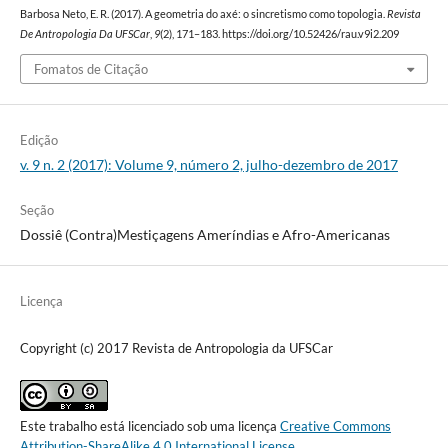
Barbosa Neto, E. R. (2017). A geometria do axé: o sincretismo como topologia.
Revista
De Antropologia Da UFSCar
,
9
(2), 171–183. https://doi.org/10.52426/rau.v9i2.209
Fomatos de Citação
Edição
v. 9 n. 2 (2017): Volume 9, número 2, julho-dezembro de 2017
Seção
Dossiê (Contra)Mestiçagens Ameríndias e Afro-Americanas
Licença
Copyright (c) 2017 Revista de Antropologia da UFSCar
Este trabalho está licenciado sob uma licença
Creative Commons
Attribution-ShareAlike 4.0 International License
.