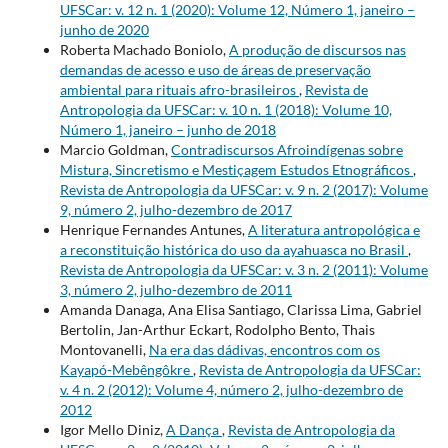
UFSCar: v. 12 n. 1 (2020): Volume 12, Número 1, janeiro –
junho de 2020
Roberta Machado Boniolo,
A produção de discursos nas
demandas de acesso e uso de áreas de preservação
ambiental para rituais afro-brasileiros
,
Revista de
Antropologia da UFSCar: v. 10 n. 1 (2018): Volume 10,
Número 1, janeiro – junho de 2018
Marcio Goldman,
Contradiscursos Afroindígenas sobre
Mistura, Sincretismo e Mestiçagem Estudos Etnográficos
,
Revista de Antropologia da UFSCar: v. 9 n. 2 (2017): Volume
9, número 2, julho-dezembro de 2017
Henrique Fernandes Antunes,
A literatura antropológica e
a reconstituição histórica do uso da ayahuasca no Brasil
,
Revista de Antropologia da UFSCar: v. 3 n. 2 (2011): Volume
3, número 2, julho-dezembro de 2011
Amanda Danaga, Ana Elisa Santiago, Clarissa Lima, Gabriel
Bertolin, Jan-Arthur Eckart, Rodolpho Bento, Thais
Montovanelli,
Na era das dádivas, encontros com os
Kayapó-Mebêngôkre
,
Revista de Antropologia da UFSCar:
v. 4 n. 2 (2012): Volume 4, número 2, julho-dezembro de
2012
Igor Mello Diniz,
A Dança
,
Revista de Antropologia da