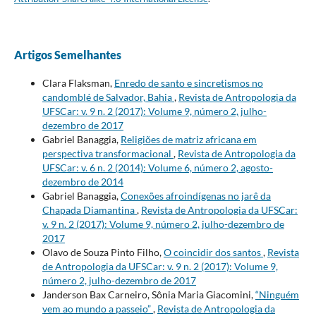
Artigos Semelhantes
Clara Flaksman,
Enredo de santo e sincretismos no
candomblé de Salvador, Bahia
,
Revista de Antropologia da
UFSCar: v. 9 n. 2 (2017): Volume 9, número 2, julho-
dezembro de 2017
Gabriel Banaggia,
Religiões de matriz africana em
perspectiva transformacional
,
Revista de Antropologia da
UFSCar: v. 6 n. 2 (2014): Volume 6, número 2, agosto-
dezembro de 2014
Gabriel Banaggia,
Conexões afroindígenas no jarê da
Chapada Diamantina
,
Revista de Antropologia da UFSCar:
v. 9 n. 2 (2017): Volume 9, número 2, julho-dezembro de
2017
Olavo de Souza Pinto Filho,
O coincidir dos santos
,
Revista
de Antropologia da UFSCar: v. 9 n. 2 (2017): Volume 9,
número 2, julho-dezembro de 2017
Janderson Bax Carneiro, Sônia Maria Giacomini,
“Ninguém
vem ao mundo a passeio”
,
Revista de Antropologia da