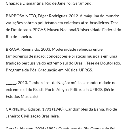
Chapada Diamantina. Rio de Janeiro: Garamond.
BARBOSA NETO, Edgar Rodrigues. 2012. A máquina do mundo:
variações sobre o politeísmo em coletivos afro-brasileiros. Tese
de Doutorado. PPGAS, Museu Nacional/Universidade Federal do
Rio de Janeiro.
BRAGA, Reginaldo. 2003. Modernidade religiosa entre
tamboreiros de nação: concepções e práticas musicais em uma
tradição percussiva do extremo sul do Brasil. Tese de Doutorado.
Programa de Pós-Graduação em Música, UFRGS.
______. 2013. Tamboreiros de Nação: música e modernidade no
extremo sul do Brasil. Porto Alegre: Editora da UFRGS. (Série
Estudos Musicais)
CARNEIRO, Édison. 1991 (1948). Candomblés da Bahia. Rio de
Janeiro: Civilização Brasileira.
Corrêa, Norton. 2006 (1992). O batuque do Rio Grande do Sul: