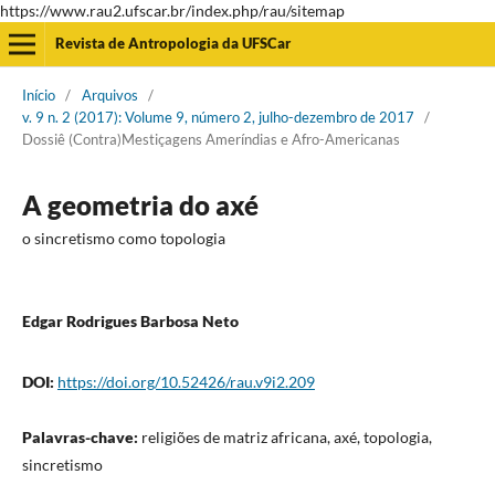
https://www.rau2.ufscar.br/index.php/rau/sitemap
Revista de Antropologia da UFSCar
Início
/
Arquivos
/
v. 9 n. 2 (2017): Volume 9, número 2, julho-dezembro de 2017
/
Dossiê (Contra)Mestiçagens Ameríndias e Afro-Americanas
A geometria do axé
o sincretismo como topologia
Edgar Rodrigues Barbosa Neto
DOI:
https://doi.org/10.52426/rau.v9i2.209
Palavras-chave:
religiões de matriz africana, axé, topologia,
sincretismo