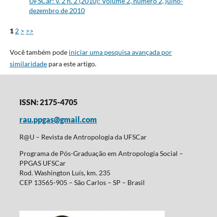
UFSCar: v. 2 n. 2 (2010): Volume 2, número 2, julho-
dezembro de 2010
1
2
>
>>
Você também pode
iniciar uma pesquisa avançada por
similaridade
para este artigo.
ISSN: 2175-4705
rau.ppgas@gmail.com
R@U – Revista de Antropologia da UFSCar
Programa de Pós-Graduação em Antropologia Social –
PPGAS UFSCar
Rod. Washington Luís, km. 235
CEP 13565-905 – São Carlos – SP – Brasil