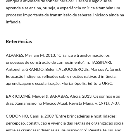
vez que a atividade de sonhar para os Guarani é algo que se
aprende e se ensina, ou seja, a experiência onírica é também um
processo importante de transmissão de saberes, iniciado ainda na
infância.
Referências
ALVARES, Myriam M. 2013. "Criança e transformação: os
processos de construção de conhecimento". In: TASSINARI,
Antonella, GRANDO, Beleni, ALBUQUERQUE, Marcos A. (orgs).
Educação Indígena: reflexões sobre noções nativas d infância,
aprendizagem e escolarização. Florianópolis: Editora UFSC.
BARTOLOMÉ, Miguel & BARABAS, Alicia. 2013. Os sonhos e os
dias: Xamanismo no México Atual. Revista Mana, v. 19 (1): 7-37.
CODONHO, Camila. 2009 “Entre brincadeiras e hostilidades:
percepção, construção e vivência das regras de organização social
entre as crianças indígenas galibi-marworno”, Revista Tellus, ano