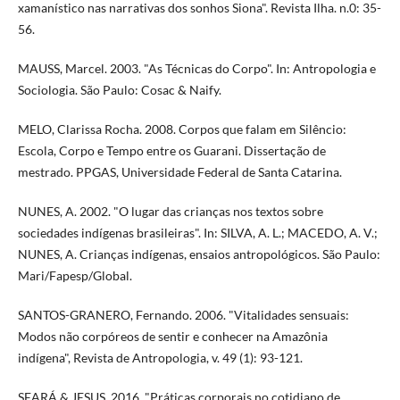
xamanístico nas narrativas dos sonhos Siona". Revista Ilha. n.0: 35-
56.
MAUSS, Marcel. 2003. "As Técnicas do Corpo". In: Antropologia e
Sociologia. São Paulo: Cosac & Naify.
MELO, Clarissa Rocha. 2008. Corpos que falam em Silêncio:
Escola, Corpo e Tempo entre os Guarani. Dissertação de
mestrado. PPGAS, Universidade Federal de Santa Catarina.
NUNES, A. 2002. "O lugar das crianças nos textos sobre
sociedades indígenas brasileiras". In: SILVA, A. L.; MACEDO, A. V.;
NUNES, A. Crianças indígenas, ensaios antropológicos. São Paulo:
Mari/Fapesp/Global.
SANTOS-GRANERO, Fernando. 2006. "Vitalidades sensuais:
Modos não corpóreos de sentir e conhecer na Amazônia
indígena", Revista de Antropologia, v. 49 (1): 93-121.
SEARÁ & JESUS. 2016. "Práticas corporais no cotidiano de