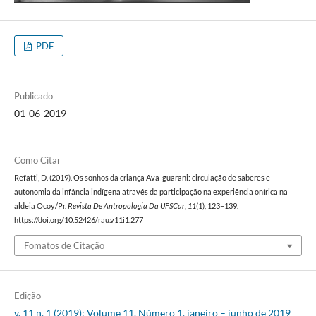
PDF
Publicado
01-06-2019
Como Citar
Refatti, D. (2019). Os sonhos da criança Ava-guarani: circulação de saberes e
autonomia da infância indígena através da participação na experiência onírica na
aldeia Ocoy/Pr.
Revista De Antropologia Da UFSCar
,
11
(1), 123–139.
https://doi.org/10.52426/rau.v11i1.277
Fomatos de Citação
Edição
v. 11 n. 1 (2019): Volume 11, Número 1, janeiro – junho de 2019