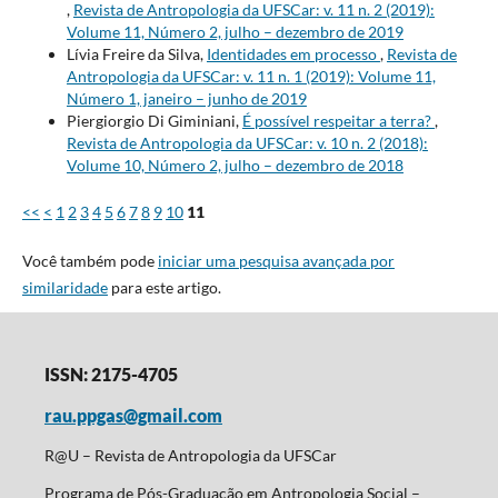
,
Revista de Antropologia da UFSCar: v. 11 n. 2 (2019):
Volume 11, Número 2, julho – dezembro de 2019
Lívia Freire da Silva,
Identidades em processo
,
Revista de
Antropologia da UFSCar: v. 11 n. 1 (2019): Volume 11,
Número 1, janeiro – junho de 2019
Piergiorgio Di Giminiani,
É possível respeitar a terra?
,
Revista de Antropologia da UFSCar: v. 10 n. 2 (2018):
Volume 10, Número 2, julho – dezembro de 2018
<<
<
1
2
3
4
5
6
7
8
9
10
11
Você também pode
iniciar uma pesquisa avançada por
similaridade
para este artigo.
ISSN: 2175-4705
rau.ppgas@gmail.com
R@U – Revista de Antropologia da UFSCar
Programa de Pós-Graduação em Antropologia Social –