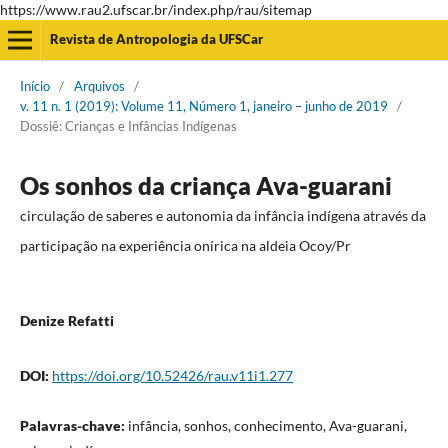
https://www.rau2.ufscar.br/index.php/rau/sitemap
Revista de Antropologia da UFSCar
Início
/
Arquivos
/
v. 11 n. 1 (2019): Volume 11, Número 1, janeiro – junho de 2019
/
Dossiê: Crianças e Infâncias Indígenas
Os sonhos da criança Ava-guarani
circulação de saberes e autonomia da infância indígena através da
participação na experiência onírica na aldeia Ocoy/Pr
Denize Refatti
DOI:
https://doi.org/10.52426/rau.v11i1.277
Palavras-chave:
infância, sonhos, conhecimento, Ava-guarani,