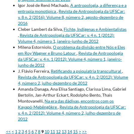
Igor José de Renó Machado,
A antropologia, a diferença e a
entropia monotípica
,
Revista de Antropologia da UFSCar:
v. 8 n. 2 (2016): Volume 8, número 2, agosto-dezembro de
2016
Cleber Lambert da Silva,
Fichte, Indígenas e Ambientalistas
,
Revista de Antropologia da UFSCar: v. 4 n. 1 (2012):
Volume 4, número 1, janeiro-junho de 2012
Milena Estorniolo,
O problema da divisão entre Nós e Eles
em Roy Wagner e Bruno Latour
,
Revista de Antropologia
da UFSCar: v. 4 n. 1 (2012): Volume 4, número 1, janeiro-
junho de 2012
J. Flávio Ferreira,
Retificando a psiquiatria transcultural
,
Revista de Antropologia da UFSCar: v. 4 n. 2 (2012): Volume
4, número 2, julho-dezembro de 2012
Amanda Danaga, Ana Elisa Santiago, Clarissa Lima, Gabriel
Bertolin, Jan-Arthur Eckart, Rodolpho Bento, Thais
Montovanelli,
Na era das dádivas, encontros com os
Kayapó-Mebêngôkre
,
Revista de Antropologia da UFSCar:
v. 4 n. 2 (2012): Volume 4, número 2, julho-dezembro de
2012
<<
<
1
2
3
4
5
6
7
8
9
10
11
12
13
14
15
>
>>