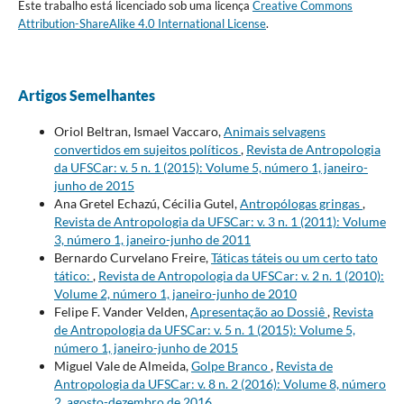
Este trabalho está licenciado sob uma licença
Creative Commons
Attribution-ShareAlike 4.0 International License
.
Artigos Semelhantes
Oriol Beltran, Ismael Vaccaro,
Animais selvagens
convertidos em sujeitos políticos
,
Revista de Antropologia
da UFSCar: v. 5 n. 1 (2015): Volume 5, número 1, janeiro-
junho de 2015
Ana Gretel Echazú, Cécilia Gutel,
Antropólogas gringas
,
Revista de Antropologia da UFSCar: v. 3 n. 1 (2011): Volume
3, número 1, janeiro-junho de 2011
Bernardo Curvelano Freire,
Táticas táteis ou um certo tato
tático:
,
Revista de Antropologia da UFSCar: v. 2 n. 1 (2010):
Volume 2, número 1, janeiro-junho de 2010
Felipe F. Vander Velden,
Apresentação ao Dossiê
,
Revista
de Antropologia da UFSCar: v. 5 n. 1 (2015): Volume 5,
número 1, janeiro-junho de 2015
Miguel Vale de Almeida,
Golpe Branco
,
Revista de
Antropologia da UFSCar: v. 8 n. 2 (2016): Volume 8, número
2, agosto-dezembro de 2016