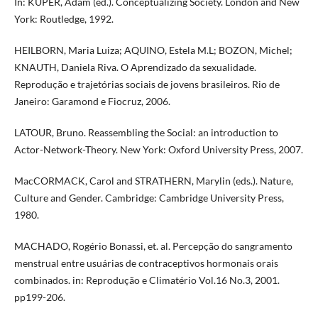
In: KUPER, Adam (ed.). Conceptualizing Society. London and New
York: Routledge, 1992.
HEILBORN, Maria Luiza; AQUINO, Estela M.L; BOZON, Michel;
KNAUTH, Daniela Riva. O Aprendizado da sexualidade.
Reprodução e trajetórias sociais de jovens brasileiros. Rio de
Janeiro: Garamond e Fiocruz, 2006.
LATOUR, Bruno. Reassembling the Social: an introduction to
Actor-Network-Theory. New York: Oxford University Press, 2007.
MacCORMACK, Carol and STRATHERN, Marylin (eds.). Nature,
Culture and Gender. Cambridge: Cambridge University Press,
1980.
MACHADO, Rogério Bonassi, et. al. Percepção do sangramento
menstrual entre usuárias de contraceptivos hormonais orais
combinados. in: Reprodução e Climatério Vol.16 No.3, 2001.
pp199-206.