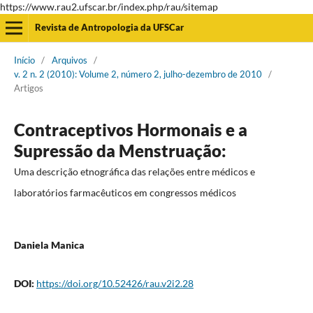
https://www.rau2.ufscar.br/index.php/rau/sitemap
Revista de Antropologia da UFSCar
Início
/
Arquivos
/
v. 2 n. 2 (2010): Volume 2, número 2, julho-dezembro de 2010
/
Artigos
Contraceptivos Hormonais e a
Supressão da Menstruação:
Uma descrição etnográfica das relações entre médicos e
laboratórios farmacêuticos em congressos médicos
Daniela Manica
DOI:
https://doi.org/10.52426/rau.v2i2.28