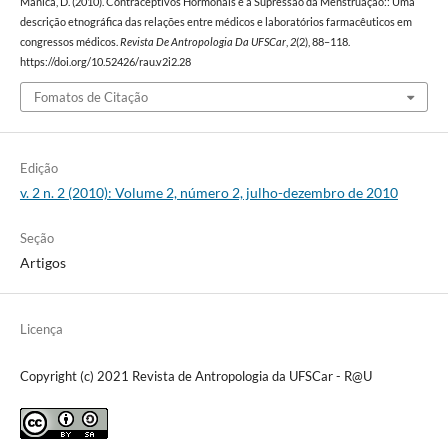
Manica, D. (2010). Contraceptivos Hormonais e a Supressão da Menstruação:: Uma
descrição etnográfica das relações entre médicos e laboratórios farmacêuticos em
congressos médicos.
Revista De Antropologia Da UFSCar
,
2
(2), 88–118.
https://doi.org/10.52426/rau.v2i2.28
Fomatos de Citação
Edição
v. 2 n. 2 (2010): Volume 2, número 2, julho-dezembro de 2010
Seção
Artigos
Licença
Copyright (c) 2021 Revista de Antropologia da UFSCar - R@U