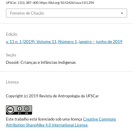
UFSCar
,
11
(1), 387–400. https://doi.org/10.52426/rau.v11i1.294
Fomatos de Citação
Edição
v. 11 n. 1 (2019): Volume 11, Número 1, janeiro – junho de 2019
Seção
Dossiê: Crianças e Infâncias Indígenas
Licença
Copyright (c) 2019 Revista de Antropologia da UFSCar
Este trabalho está licenciado sob uma licença
Creative Commons
Attribution-ShareAlike 4.0 International License
.