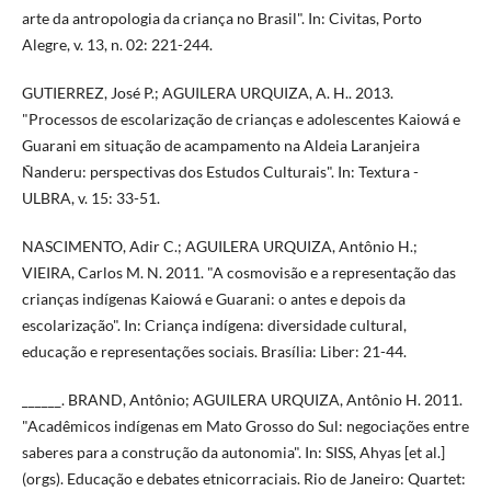
arte da antropologia da criança no Brasil". In: Civitas, Porto
Alegre, v. 13, n. 02: 221-244.
GUTIERREZ, José P.; AGUILERA URQUIZA, A. H.. 2013.
"Processos de escolarização de crianças e adolescentes Kaiowá e
Guarani em situação de acampamento na Aldeia Laranjeira
Ñanderu: perspectivas dos Estudos Culturais". In: Textura -
ULBRA, v. 15: 33-51.
NASCIMENTO, Adir C.; AGUILERA URQUIZA, Antônio H.;
VIEIRA, Carlos M. N. 2011. "A cosmovisão e a representação das
crianças indígenas Kaiowá e Guarani: o antes e depois da
escolarização". In: Criança indígena: diversidade cultural,
educação e representações sociais. Brasília: Liber: 21-44.
______. BRAND, Antônio; AGUILERA URQUIZA, Antônio H. 2011.
"Acadêmicos indígenas em Mato Grosso do Sul: negociações entre
saberes para a construção da autonomia". In: SISS, Ahyas [et al.]
(orgs). Educação e debates etnicorraciais. Rio de Janeiro: Quartet: