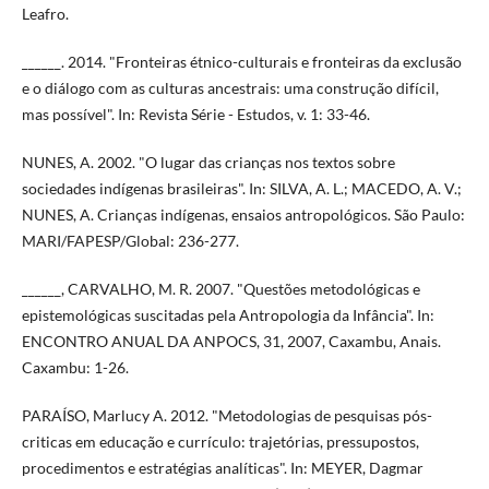
Leafro.
______. 2014. "Fronteiras étnico-culturais e fronteiras da exclusão
e o diálogo com as culturas ancestrais: uma construção difícil,
mas possível". In: Revista Série - Estudos, v. 1: 33-46.
NUNES, A. 2002. "O lugar das crianças nos textos sobre
sociedades indígenas brasileiras". In: SILVA, A. L.; MACEDO, A. V.;
NUNES, A. Crianças indígenas, ensaios antropológicos. São Paulo:
MARI/FAPESP/Global: 236-277.
______, CARVALHO, M. R. 2007. "Questões metodológicas e
epistemológicas suscitadas pela Antropologia da Infância". In:
ENCONTRO ANUAL DA ANPOCS, 31, 2007, Caxambu, Anais.
Caxambu: 1-26.
PARAÍSO, Marlucy A. 2012. "Metodologias de pesquisas pós-
criticas em educação e currículo: trajetórias, pressupostos,
procedimentos e estratégias analíticas". In: MEYER, Dagmar