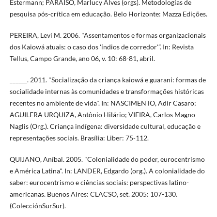
Estermann; PARAISO, Marlucy Alves (orgs). Metodologias de
pesquisa pós-crítica em educação. Belo Horizonte: Mazza Edições.
PEREIRA, Levi M. 2006. "Assentamentos e formas organizacionais
dos Kaiowá atuais: o caso dos 'índios de corredor'”. In: Revista
Tellus, Campo Grande, ano 06, v. 10: 68-81, abril.
______. 2011. "Socialização da criança kaiowá e guarani: formas de
socialidade internas às comunidades e transformações históricas
recentes no ambiente de vida". In: NASCIMENTO, Adir Casaro;
AGUILERA URQUIZA, Antônio Hilário; VIEIRA, Carlos Magno
Naglis (Org.). Criança indígena: diversidade cultural, educação e
representações sociais. Brasília: Liber: 75-112.
QUIJANO, Aníbal. 2005. "Colonialidade do poder, eurocentrismo
e América Latina". In: LANDER, Edgardo (org.). A colonialidade do
saber: eurocentrismo e ciências sociais: perspectivas latino-
americanas. Buenos Aires: CLACSO, set. 2005: 107-130.
(ColecciónSurSur).