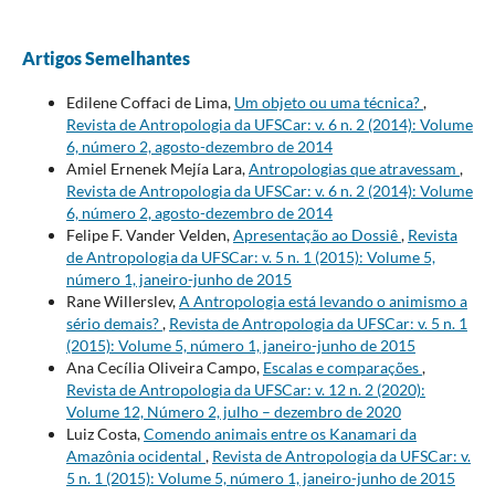
Artigos Semelhantes
Edilene Coffaci de Lima,
Um objeto ou uma técnica?
,
Revista de Antropologia da UFSCar: v. 6 n. 2 (2014): Volume
6, número 2, agosto-dezembro de 2014
Amiel Ernenek Mejía Lara,
Antropologias que atravessam
,
Revista de Antropologia da UFSCar: v. 6 n. 2 (2014): Volume
6, número 2, agosto-dezembro de 2014
Felipe F. Vander Velden,
Apresentação ao Dossiê
,
Revista
de Antropologia da UFSCar: v. 5 n. 1 (2015): Volume 5,
número 1, janeiro-junho de 2015
Rane Willerslev,
A Antropologia está levando o animismo a
sério demais?
,
Revista de Antropologia da UFSCar: v. 5 n. 1
(2015): Volume 5, número 1, janeiro-junho de 2015
Ana Cecília Oliveira Campo,
Escalas e comparações
,
Revista de Antropologia da UFSCar: v. 12 n. 2 (2020):
Volume 12, Número 2, julho – dezembro de 2020
Luiz Costa,
Comendo animais entre os Kanamari da
Amazônia ocidental
,
Revista de Antropologia da UFSCar: v.
5 n. 1 (2015): Volume 5, número 1, janeiro-junho de 2015