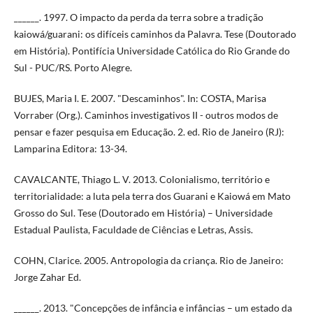
______. 1997. O impacto da perda da terra sobre a tradição
kaiowá/guarani: os difíceis caminhos da Palavra. Tese (Doutorado
em História). Pontifícia Universidade Católica do Rio Grande do
Sul - PUC/RS. Porto Alegre.
BUJES, Maria I. E. 2007. "Descaminhos". In: COSTA, Marisa
Vorraber (Org.). Caminhos investigativos II - outros modos de
pensar e fazer pesquisa em Educação. 2. ed. Rio de Janeiro (RJ):
Lamparina Editora: 13-34.
CAVALCANTE, Thiago L. V. 2013. Colonialismo, território e
territorialidade: a luta pela terra dos Guarani e Kaiowá em Mato
Grosso do Sul. Tese (Doutorado em História) – Universidade
Estadual Paulista, Faculdade de Ciências e Letras, Assis.
COHN, Clarice. 2005. Antropologia da criança. Rio de Janeiro:
Jorge Zahar Ed.
______. 2013. "Concepções de infância e infâncias – um estado da