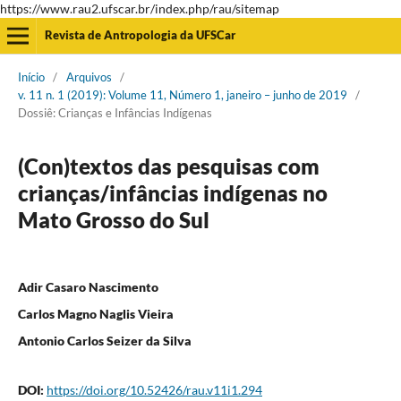
https://www.rau2.ufscar.br/index.php/rau/sitemap
Revista de Antropologia da UFSCar
Início
/
Arquivos
/
v. 11 n. 1 (2019): Volume 11, Número 1, janeiro – junho de 2019
/
Dossiê: Crianças e Infâncias Indígenas
(Con)textos das pesquisas com
crianças/infâncias indígenas no
Mato Grosso do Sul
Adir Casaro Nascimento
Carlos Magno Naglis Vieira
Antonio Carlos Seizer da Silva
DOI:
https://doi.org/10.52426/rau.v11i1.294