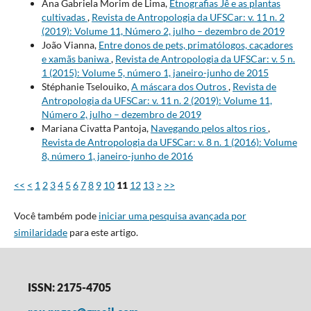
Ana Gabriela Morim de Lima,
Etnografias Jê e as plantas
cultivadas
,
Revista de Antropologia da UFSCar: v. 11 n. 2
(2019): Volume 11, Número 2, julho – dezembro de 2019
João Vianna,
Entre donos de pets, primatólogos, caçadores
e xamãs baniwa
,
Revista de Antropologia da UFSCar: v. 5 n.
1 (2015): Volume 5, número 1, janeiro-junho de 2015
Stéphanie Tselouiko,
A máscara dos Outros
,
Revista de
Antropologia da UFSCar: v. 11 n. 2 (2019): Volume 11,
Número 2, julho – dezembro de 2019
Mariana Civatta Pantoja,
Navegando pelos altos rios
,
Revista de Antropologia da UFSCar: v. 8 n. 1 (2016): Volume
8, número 1, janeiro-junho de 2016
<<
<
1
2
3
4
5
6
7
8
9
10
11
12
13
>
>>
Você também pode
iniciar uma pesquisa avançada por
similaridade
para este artigo.
ISSN: 2175-4705