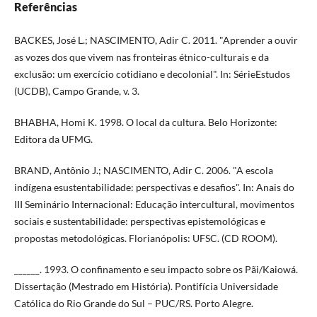
Referências
BACKES, José L.; NASCIMENTO, Adir C. 2011. "Aprender a ouvir
as vozes dos que vivem nas fronteiras étnico-culturais e da
exclusão: um exercício cotidiano e decolonial". In: SérieEstudos
(UCDB), Campo Grande, v. 3.
BHABHA, Homi K. 1998. O local da cultura. Belo Horizonte:
Editora da UFMG.
BRAND, Antônio J.; NASCIMENTO, Adir C. 2006. "A escola
indígena esustentabilidade: perspectivas e desafios". In: Anais do
III Seminário Internacional: Educação intercultural, movimentos
sociais e sustentabilidade: perspectivas epistemológicas e
propostas metodológicas. Florianópolis: UFSC. (CD ROOM).
______. 1993. O confinamento e seu impacto sobre os Pãi/Kaiowá.
Dissertação (Mestrado em História). Pontifícia Universidade
Católica do Rio Grande do Sul – PUC/RS. Porto Alegre.