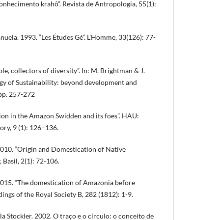
onhecimento krahô”. Revista de Antropologia, 55(1):
a. 1993. “Les Études Gé”. L’Homme, 33(126): 77-
le, collectors of diversity”. In: M. Brightman & J.
ogy of Sustainability: beyond development and
 pp. 257-272
tion in the Amazon Swidden and its foes”. HAU:
ry, 9 (1): 126–136.
2010. “Origin and Domestication of Native
Basil, 2(1): 72-106.
2015. “The domestication of Amazonia before
ngs of the Royal Society B, 282 (1812): 1-9.
tockler. 2002. O traço e o círculo: o conceito de