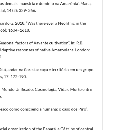
os demais: maestria e domínio na Amazônia”. Mana,
al, 14 (2): 329- 366.
rdo G. 2018. “Was there ever a Neolithic in the
(366): 1604–1618.
sonal factors of Xavante cultivation”. In: R.B.
 Adaptive responses of native Amazonians. London:
0.
tá, andar na floresta: caça e território em um grupo
s, 17: 172-190.
 Mundo Unificado: Cosmologia, Vida e Morte entre
.
esco como consciência humana: o caso dos Piro”.
ial organization of the Panará, a Gé tribe of central