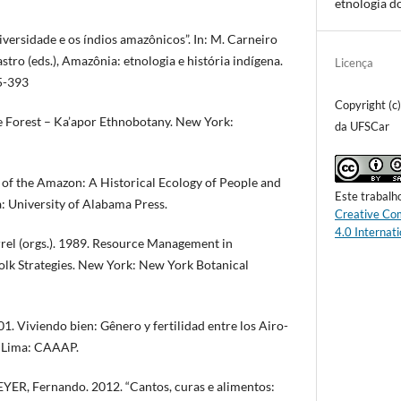
etnologia d
versidade e os índios amazônicos”. In: M. Carneiro
stro (eds.), Amazônia: etnologia e história indígena.
Licença
5-393
Copyright (c
he Forest – Ka’apor Ethnobotany. New York:
da UFSCar
s of the Amazon: A Historical Ecology of People and
Este trabalh
: University of Alabama Press.
Creative Co
4.0 Internati
el (orgs.). 1989. Resource Management in
lk Strategies. New York: New York Botanical
. Viviendo bien: Gênero y fertilidad entre los Airo-
. Lima: CAAAP.
YER, Fernando. 2012. “Cantos, curas e alimentos: