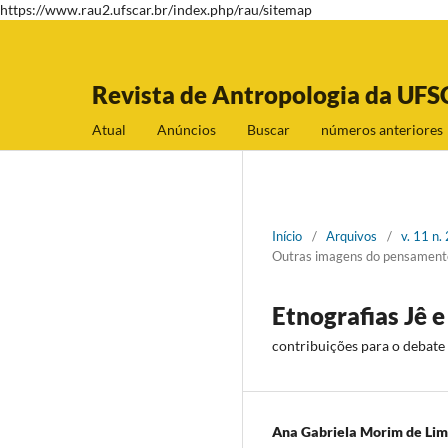
https://www.rau2.ufscar.br/index.php/rau/sitemap
Revista de Antropologia da UFS
Atual
Anúncios
Buscar
números anteriores
Início
/
Arquivos
/
v. 11 n
Outras imagens do pensamento 
Etnografias Jê e
contribuições para o debate 
Ana Gabriela Morim de Li