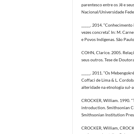
parentesco entre os Jê e se
Nacional/Universidade Feder
_____. 2014. “Conhecimento 
vezes concreta”. In: M. Carne
e Povos Indígenas. São Paul
COHN, Clarice. 2005. Relaçõ
seus outros. Tese de Doutor
_____. 2011. “Os Mebengokré 
Coffaci de Lima & L. Cordoba
alteridade na etnologia sul-
CROCKER, William. 1990. "Th
introduction. Smithsonian C
Smithsonian Institution Pres
CROCKER, William, CROCKER, 