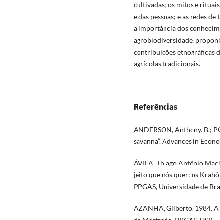
cultivadas; os mitos e rituai
e das pessoas; e as redes d
a importância dos conhecime
agrobiodiversidade, proponh
contribuições etnográficas d
agrícolas tradicionais.
Referências
ANDERSON, Anthony. B.; POS
savanna”. Advances in Econ
ÁVILA, Thiago Antônio Macha
jeito que nós quer: os Krahô
PPGAS, Universidade de Bras
AZANHA, Gilberto. 1984. A Fo
de Mestrado. PPGAS, USP.