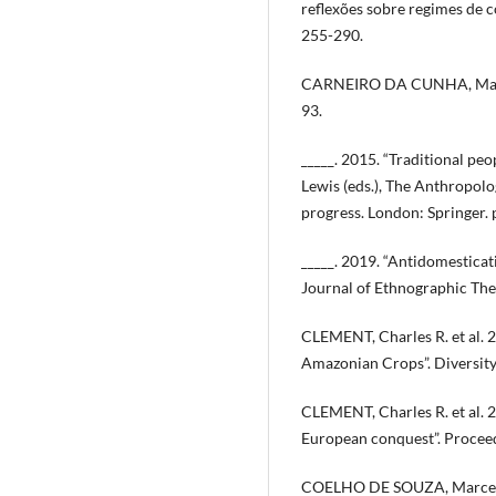
reflexões sobre regimes de c
255-290.
CARNEIRO DA CUNHA, Manuel
93.
_____. 2015. “Traditional peop
Lewis (eds.), The Anthropol
progress. London: Springer.
_____. 2019. “Antidomestica
Journal of Ethnographic Theo
CLEMENT, Charles R. et al. 
Amazonian Crops”. Diversity, 
CLEMENT, Charles R. et al. 
European conquest”. Proceedi
COELHO DE SOUZA, Marcela S