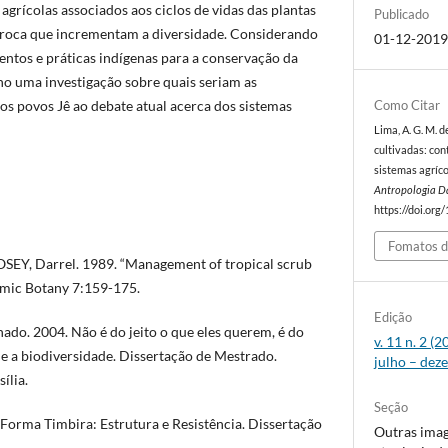
s agrícolas associados aos ciclos de vidas das plantas
Publicado
e troca que incrementam a diversidade. Considerando
01-12-201
ntos e práticas indígenas para a conservação da
o uma investigação sobre quais seriam as
os povos Jê ao debate atual acerca dos sistemas
Como Citar
Lima, A. G. M. d
cultivadas: con
sistemas agríco
Antropologia D
https://doi.org
Fomatos d
EY, Darrel. 1989. “Management of tropical scrub
omic Botany 7:159-175.
Edição
do. 2004. Não é do jeito o que eles querem, é do
v. 11 n. 2 
 e a biodiversidade. Dissertação de Mestrado.
julho – dez
ília.
Seção
rma Timbira: Estrutura e Resistência. Dissertação
Outras ima