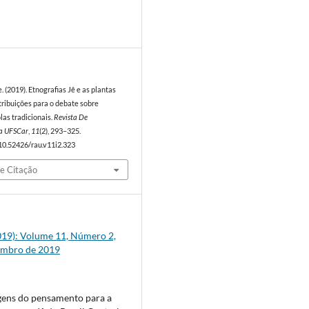
9
e. (2019). Etnografias Jê e as plantas
tribuições para o debate sobre
las tradicionais.
Revista De
a UFSCar
,
11
(2), 293–325.
/10.52426/rau.v11i2.323
e Citação
(2019): Volume 11, Número 2,
embro de 2019
gens do pensamento para a