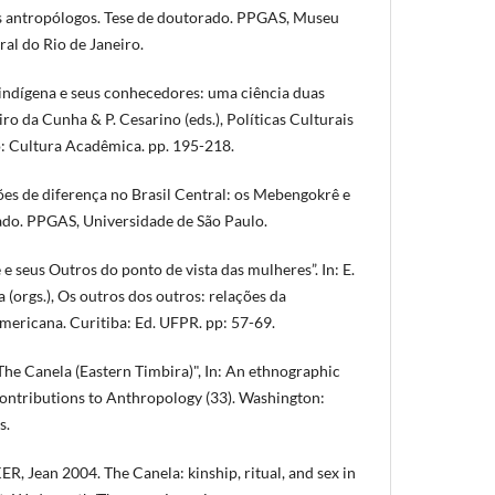
us antropólogos. Tese de doutorado. PPGAS, Museu
al do Rio de Janeiro.
indígena e seus conhecedores: uma ciência duas
iro da Cunha & P. Cesarino (eds.), Políticas Culturais
o: Cultura Acadêmica. pp. 195-218.
es de diferença no Brasil Central: os Mebengokrê e
ado. PPGAS, Universidade de São Paulo.
e seus Outros do ponto de vista das mulheres”. In: E.
 (orgs.), Os outros dos outros: relações da
americana. Curitiba: Ed. UFPR. pp: 57-69.
e Canela (Eastern Timbira)", In: An ethnographic
ontributions to Anthropology (33). Washington:
s.
Jean 2004. The Canela: kinship, ritual, and sex in