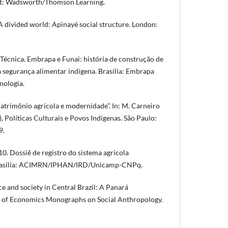
nt: Wadsworth/Thomson Learning.
divided world: Apinayé social structure. London:
 Técnica. Embrapa e Funai: história de construção de
 segurança alimentar indígena. Brasília: Embrapa
nologia.
trimônio agrícola e modernidade”. In: M. Carneiro
, Políticas Culturais e Povos Indígenas. São Paulo:
9.
0. Dossiê de registro do sistema agrícola
 Brasília: ACIMRN/IPHAN/IRD/Unicamp-CNPq.
e and society in Central Brazil: A Panará
 of Economics Monographs on Social Anthropology.