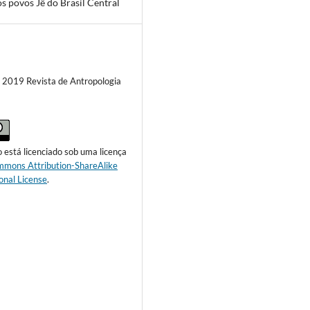
os povos Jê do Brasil Central
) 2019 Revista de Antropologia
o está licenciado sob uma licença
mmons Attribution-ShareAlike
onal License
.