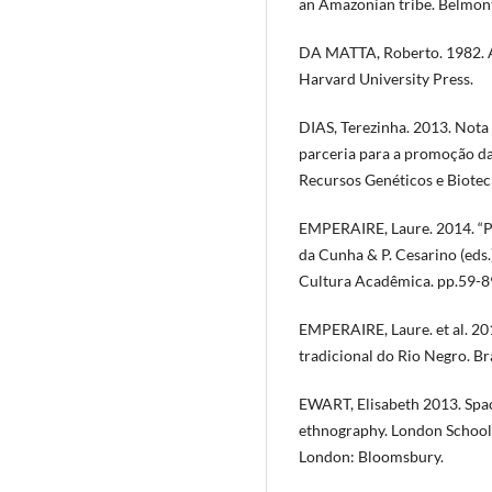
an Amazonian tribe. Belmo
DA MATTA, Roberto. 1982. A 
Harvard University Press.
DIAS, Terezinha. 2013. Nota
parceria para a promoção da
Recursos Genéticos e Biotec
EMPERAIRE, Laure. 2014. “Pa
da Cunha & P. Cesarino (eds.)
Cultura Acadêmica. pp.59-8
EMPERAIRE, Laure. et al. 201
tradicional do Rio Negro.
EWART, Elisabeth 2013. Spac
ethnography. London School
London: Bloomsbury.