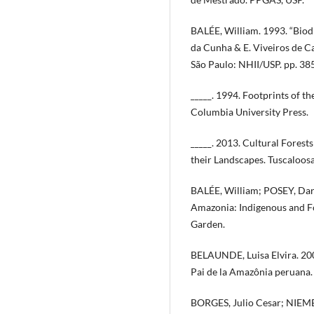
BALÉE, William. 1993. “Biodi
da Cunha & E. Viveiros de Ca
São Paulo: NHII/USP. pp. 38
_____. 1994. Footprints of t
Columbia University Press.
_____. 2013. Cultural Forest
their Landscapes. Tuscaloosa
BALÉE, William; POSEY, Darr
Amazonia: Indigenous and Fo
Garden.
BELAUNDE, Luisa Elvira. 2001
Pai de la Amazônia peruana
BORGES, Julio Cesar; NIEME