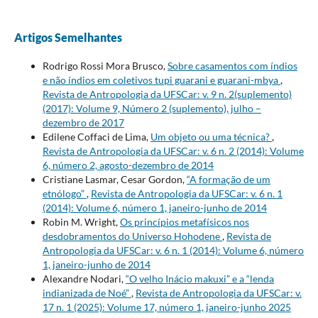
Artigos Semelhantes
Rodrigo Rossi Mora Brusco,
Sobre casamentos com índios
e não índios em coletivos tupi guarani e guarani-mbya
,
Revista de Antropologia da UFSCar: v. 9 n. 2(suplemento)
(2017): Volume 9, Número 2 (suplemento), julho –
dezembro de 2017
Edilene Coffaci de Lima,
Um objeto ou uma técnica?
,
Revista de Antropologia da UFSCar: v. 6 n. 2 (2014): Volume
6, número 2, agosto-dezembro de 2014
Cristiane Lasmar, Cesar Gordon,
“A formação de um
etnólogo”
,
Revista de Antropologia da UFSCar: v. 6 n. 1
(2014): Volume 6, número 1, janeiro-junho de 2014
Robin M. Wright,
Os princípios metafísicos nos
desdobramentos do Universo Hohodene
,
Revista de
Antropologia da UFSCar: v. 6 n. 1 (2014): Volume 6, número
1, janeiro-junho de 2014
Alexandre Nodari,
“O velho Inácio makuxi” e a “lenda
indianizada de Noé”
,
Revista de Antropologia da UFSCar: v.
17 n. 1 (2025): Volume 17, número 1, janeiro-junho 2025