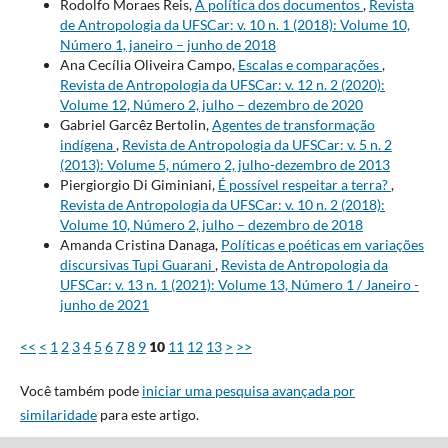
Rodolfo Moraes Reis,
A política dos documentos
,
Revista
de Antropologia da UFSCar: v. 10 n. 1 (2018): Volume 10,
Número 1, janeiro – junho de 2018
Ana Cecília Oliveira Campo,
Escalas e comparações
,
Revista de Antropologia da UFSCar: v. 12 n. 2 (2020):
Volume 12, Número 2, julho – dezembro de 2020
Gabriel Garcêz Bertolin,
Agentes de transformação
indígena
,
Revista de Antropologia da UFSCar: v. 5 n. 2
(2013): Volume 5, número 2, julho-dezembro de 2013
Piergiorgio Di Giminiani,
É possível respeitar a terra?
,
Revista de Antropologia da UFSCar: v. 10 n. 2 (2018):
Volume 10, Número 2, julho – dezembro de 2018
Amanda Cristina Danaga,
Políticas e poéticas em variações
discursivas Tupi Guarani
,
Revista de Antropologia da
UFSCar: v. 13 n. 1 (2021): Volume 13, Número 1 / Janeiro -
junho de 2021
<<
<
1
2
3
4
5
6
7
8
9
10
11
12
13
>
>>
Você também pode
iniciar uma pesquisa avançada por
similaridade
para este artigo.