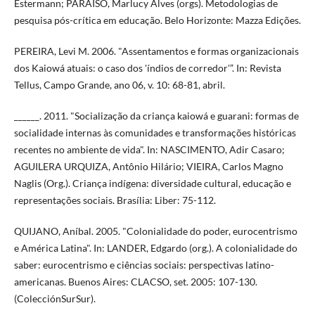
Estermann; PARAISO, Marlucy Alves (orgs). Metodologias de
pesquisa pós-crítica em educação. Belo Horizonte: Mazza Edições.
PEREIRA, Levi M. 2006. "Assentamentos e formas organizacionais
dos Kaiowá atuais: o caso dos 'índios de corredor'”. In: Revista
Tellus, Campo Grande, ano 06, v. 10: 68-81, abril.
______. 2011. "Socialização da criança kaiowá e guarani: formas de
socialidade internas às comunidades e transformações históricas
recentes no ambiente de vida". In: NASCIMENTO, Adir Casaro;
AGUILERA URQUIZA, Antônio Hilário; VIEIRA, Carlos Magno
Naglis (Org.). Criança indígena: diversidade cultural, educação e
representações sociais. Brasília: Liber: 75-112.
QUIJANO, Aníbal. 2005. "Colonialidade do poder, eurocentrismo
e América Latina". In: LANDER, Edgardo (org.). A colonialidade do
saber: eurocentrismo e ciências sociais: perspectivas latino-
americanas. Buenos Aires: CLACSO, set. 2005: 107-130.
(ColecciónSurSur).