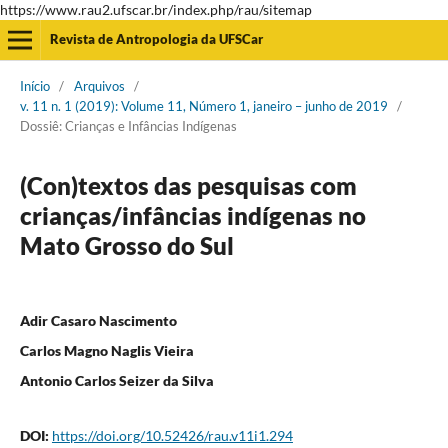
https://www.rau2.ufscar.br/index.php/rau/sitemap
Revista de Antropologia da UFSCar
Início
/
Arquivos
/
v. 11 n. 1 (2019): Volume 11, Número 1, janeiro – junho de 2019
/
Dossiê: Crianças e Infâncias Indígenas
(Con)textos das pesquisas com
crianças/infâncias indígenas no
Mato Grosso do Sul
Adir Casaro Nascimento
Carlos Magno Naglis Vieira
Antonio Carlos Seizer da Silva
DOI:
https://doi.org/10.52426/rau.v11i1.294