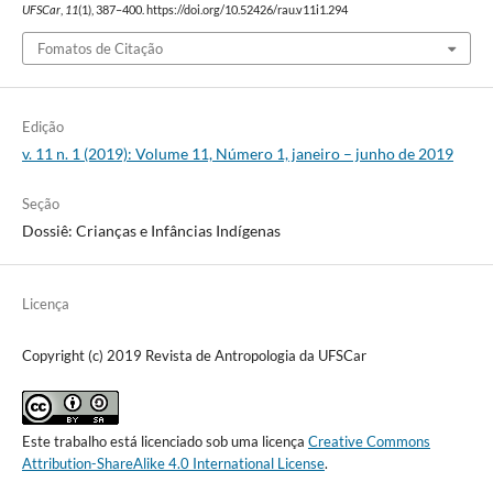
UFSCar
,
11
(1), 387–400. https://doi.org/10.52426/rau.v11i1.294
Fomatos de Citação
Edição
v. 11 n. 1 (2019): Volume 11, Número 1, janeiro – junho de 2019
Seção
Dossiê: Crianças e Infâncias Indígenas
Licença
Copyright (c) 2019 Revista de Antropologia da UFSCar
Este trabalho está licenciado sob uma licença
Creative Commons
Attribution-ShareAlike 4.0 International License
.