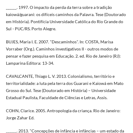
______. 1997. O impacto da perda da terra sobre a tradição
kaiowá/guarani: os difíceis caminhos da Palavra. Tese (Doutorado
em História). Pontifícia Universidade Católica do Rio Grande do
Sul - PUC/RS. Porto Alegre.
BUJES, Maria I. E. 2007. "Descaminhos". In: COSTA, Marisa
Vorraber (Org.). Caminhos investigativos II - outros modos de
pensar e fazer pesquisa em Educação. 2. ed. Rio de Janeiro (RJ):
Lamparina Editora: 13-34.
CAVALCANTE, Thiago L. V. 2013. Colonialismo, território e
territorialidade: a luta pela terra dos Guarani e Kaiowá em Mato
Grosso do Sul. Tese (Doutorado em História) – Universidade
Estadual Paulista, Faculdade de Ciências e Letras, Assis.
COHN, Clarice. 2005. Antropologia da criança. Rio de Janeiro:
Jorge Zahar Ed.
______. 2013. "Concepções de infância e infâncias – um estado da