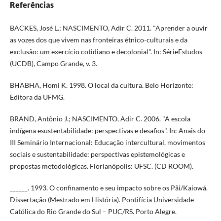
Referências
BACKES, José L.; NASCIMENTO, Adir C. 2011. "Aprender a ouvir
as vozes dos que vivem nas fronteiras étnico-culturais e da
exclusão: um exercício cotidiano e decolonial". In: SérieEstudos
(UCDB), Campo Grande, v. 3.
BHABHA, Homi K. 1998. O local da cultura. Belo Horizonte:
Editora da UFMG.
BRAND, Antônio J.; NASCIMENTO, Adir C. 2006. "A escola
indígena esustentabilidade: perspectivas e desafios". In: Anais do
III Seminário Internacional: Educação intercultural, movimentos
sociais e sustentabilidade: perspectivas epistemológicas e
propostas metodológicas. Florianópolis: UFSC. (CD ROOM).
______. 1993. O confinamento e seu impacto sobre os Pãi/Kaiowá.
Dissertação (Mestrado em História). Pontifícia Universidade
Católica do Rio Grande do Sul – PUC/RS. Porto Alegre.