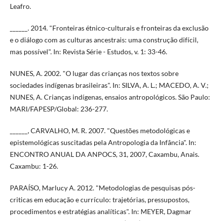
Leafro.
______. 2014. "Fronteiras étnico-culturais e fronteiras da exclusão
e o diálogo com as culturas ancestrais: uma construção difícil,
mas possível". In: Revista Série - Estudos, v. 1: 33-46.
NUNES, A. 2002. "O lugar das crianças nos textos sobre
sociedades indígenas brasileiras". In: SILVA, A. L.; MACEDO, A. V.;
NUNES, A. Crianças indígenas, ensaios antropológicos. São Paulo:
MARI/FAPESP/Global: 236-277.
______, CARVALHO, M. R. 2007. "Questões metodológicas e
epistemológicas suscitadas pela Antropologia da Infância". In:
ENCONTRO ANUAL DA ANPOCS, 31, 2007, Caxambu, Anais.
Caxambu: 1-26.
PARAÍSO, Marlucy A. 2012. "Metodologias de pesquisas pós-
criticas em educação e currículo: trajetórias, pressupostos,
procedimentos e estratégias analíticas". In: MEYER, Dagmar