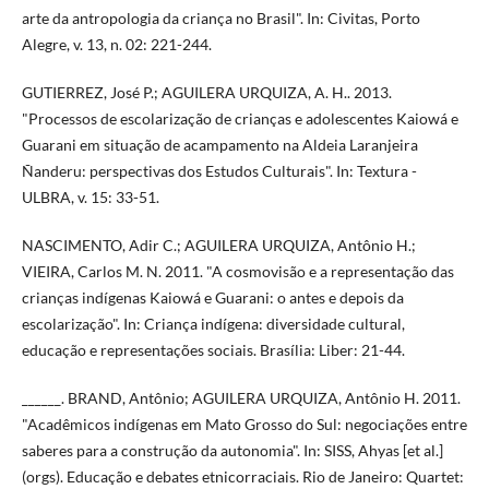
arte da antropologia da criança no Brasil". In: Civitas, Porto
Alegre, v. 13, n. 02: 221-244.
GUTIERREZ, José P.; AGUILERA URQUIZA, A. H.. 2013.
"Processos de escolarização de crianças e adolescentes Kaiowá e
Guarani em situação de acampamento na Aldeia Laranjeira
Ñanderu: perspectivas dos Estudos Culturais". In: Textura -
ULBRA, v. 15: 33-51.
NASCIMENTO, Adir C.; AGUILERA URQUIZA, Antônio H.;
VIEIRA, Carlos M. N. 2011. "A cosmovisão e a representação das
crianças indígenas Kaiowá e Guarani: o antes e depois da
escolarização". In: Criança indígena: diversidade cultural,
educação e representações sociais. Brasília: Liber: 21-44.
______. BRAND, Antônio; AGUILERA URQUIZA, Antônio H. 2011.
"Acadêmicos indígenas em Mato Grosso do Sul: negociações entre
saberes para a construção da autonomia". In: SISS, Ahyas [et al.]
(orgs). Educação e debates etnicorraciais. Rio de Janeiro: Quartet: