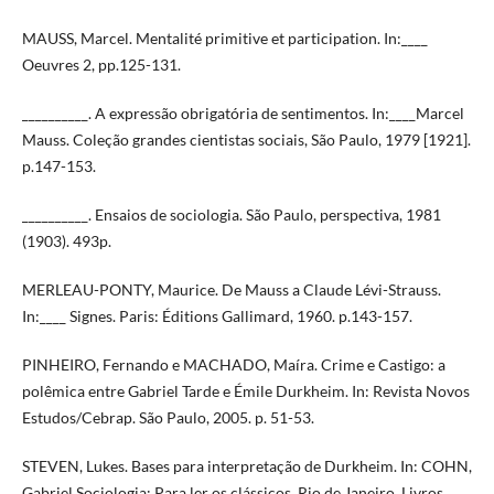
MAUSS, Marcel. Mentalité primitive et participation. In:____
Oeuvres 2, pp.125-131.
__________. A expressão obrigatória de sentimentos. In:____Marcel
Mauss. Coleção grandes cientistas sociais, São Paulo, 1979 [1921].
p.147-153.
__________. Ensaios de sociologia. São Paulo, perspectiva, 1981
(1903). 493p.
MERLEAU-PONTY, Maurice. De Mauss a Claude Lévi-Strauss.
In:____ Signes. Paris: Éditions Gallimard, 1960. p.143-157.
PINHEIRO, Fernando e MACHADO, Maíra. Crime e Castigo: a
polêmica entre Gabriel Tarde e Émile Durkheim. In: Revista Novos
Estudos/Cebrap. São Paulo, 2005. p. 51-53.
STEVEN, Lukes. Bases para interpretação de Durkheim. In: COHN,
Gabriel Sociologia: Para ler os clássicos. Rio de Janeiro, Livros