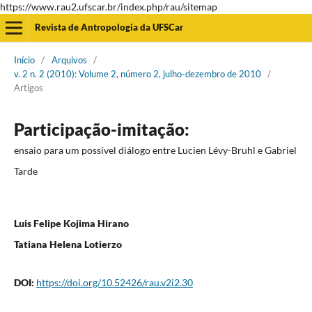
https://www.rau2.ufscar.br/index.php/rau/sitemap
Revista de Antropologia da UFSCar
Início
/
Arquivos
/
v. 2 n. 2 (2010): Volume 2, número 2, julho-dezembro de 2010
/
Artigos
Participação-imitação:
ensaio para um possível diálogo entre Lucien Lévy-Bruhl e Gabriel
Tarde
Luis Felipe Kojima Hirano
Tatiana Helena Lotierzo
DOI:
https://doi.org/10.52426/rau.v2i2.30