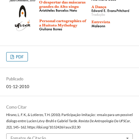
PDF
Publicado
01-12-2010
Como Citar
Hirano, L. F. K., & Lotierzo, T. H. (2010). Participação-imitação:: ensaio para um possível
diálogo entre Lucien Lévy-Bruhl e Gabriel Tarde.
Revista De Antropologia Da UFSCar
,
2
(2), 145–162. https://doi.org/10.52426/rau.v2i2.30
Fomatos de Citação