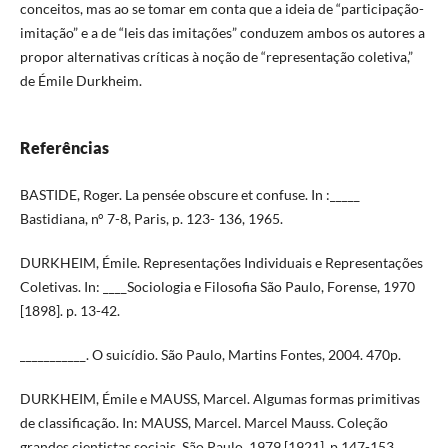
conceitos, mas ao se tomar em conta que a ideia de “participação-
imitação” e a de “leis das imitações” conduzem ambos os autores a
propor alternativas críticas à noção de “representação coletiva,”
de Émile Durkheim.
Referências
BASTIDE, Roger. La pensée obscure et confuse. In :_____
Bastidiana, n° 7-8, Paris, p. 123- 136, 1965.
DURKHEIM, Émile. Representações Individuais e Representações
Coletivas. In: ____Sociologia e Filosofia São Paulo, Forense, 1970
[1898]. p. 13-42.
___________. O suicídio. São Paulo, Martins Fontes, 2004. 470p.
DURKHEIM, Émile e MAUSS, Marcel. Algumas formas primitivas
de classificação. In: MAUSS, Marcel. Marcel Mauss. Coleção
grandes cientistas sociais, São Paulo, 1979 [1921]. p.147-153.