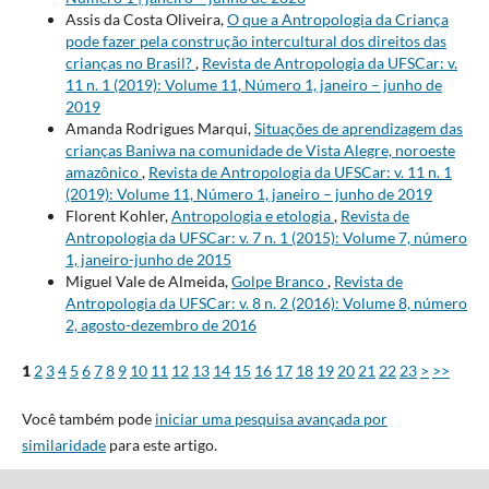
Assis da Costa Oliveira,
O que a Antropologia da Criança
pode fazer pela construção intercultural dos direitos das
crianças no Brasil?
,
Revista de Antropologia da UFSCar: v.
11 n. 1 (2019): Volume 11, Número 1, janeiro – junho de
2019
Amanda Rodrigues Marqui,
Situações de aprendizagem das
crianças Baniwa na comunidade de Vista Alegre, noroeste
amazônico
,
Revista de Antropologia da UFSCar: v. 11 n. 1
(2019): Volume 11, Número 1, janeiro – junho de 2019
Florent Kohler,
Antropologia e etologia
,
Revista de
Antropologia da UFSCar: v. 7 n. 1 (2015): Volume 7, número
1, janeiro-junho de 2015
Miguel Vale de Almeida,
Golpe Branco
,
Revista de
Antropologia da UFSCar: v. 8 n. 2 (2016): Volume 8, número
2, agosto-dezembro de 2016
1
2
3
4
5
6
7
8
9
10
11
12
13
14
15
16
17
18
19
20
21
22
23
>
>>
Você também pode
iniciar uma pesquisa avançada por
similaridade
para este artigo.