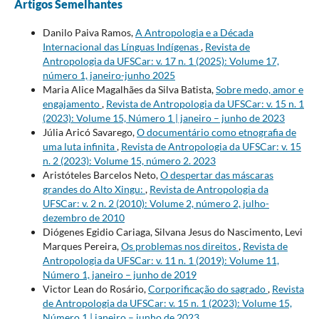
Artigos Semelhantes
Danilo Paiva Ramos,
A Antropologia e a Década
Internacional das Línguas Indígenas
,
Revista de
Antropologia da UFSCar: v. 17 n. 1 (2025): Volume 17,
número 1, janeiro-junho 2025
Maria Alice Magalhães da Silva Batista,
Sobre medo, amor e
engajamento
,
Revista de Antropologia da UFSCar: v. 15 n. 1
(2023): Volume 15, Número 1 | janeiro – junho de 2023
Júlia Aricó Savarego,
O documentário como etnografia de
uma luta infinita
,
Revista de Antropologia da UFSCar: v. 15
n. 2 (2023): Volume 15, número 2. 2023
Aristóteles Barcelos Neto,
O despertar das máscaras
grandes do Alto Xingu:
,
Revista de Antropologia da
UFSCar: v. 2 n. 2 (2010): Volume 2, número 2, julho-
dezembro de 2010
Diógenes Egidio Cariaga, Silvana Jesus do Nascimento, Levi
Marques Pereira,
Os problemas nos direitos
,
Revista de
Antropologia da UFSCar: v. 11 n. 1 (2019): Volume 11,
Número 1, janeiro – junho de 2019
Victor Lean do Rosário,
Corporificação do sagrado
,
Revista
de Antropologia da UFSCar: v. 15 n. 1 (2023): Volume 15,
Número 1 | janeiro – junho de 2023