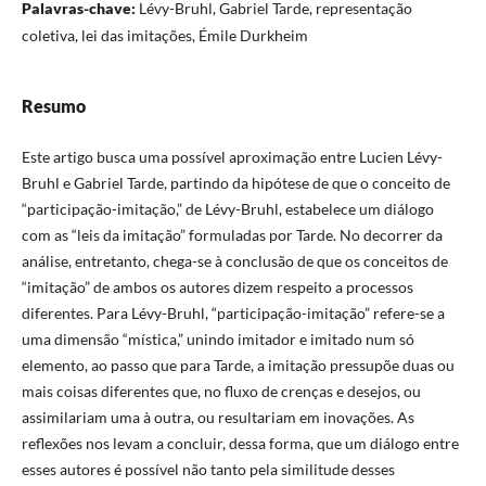
Palavras-chave:
Lévy-Bruhl, Gabriel Tarde, representação
coletiva, lei das imitações, Émile Durkheim
Resumo
Este artigo busca uma possível aproximação entre Lucien Lévy-
Bruhl e Gabriel Tarde, partindo da hipótese de que o conceito de
“participação-imitação,” de Lévy-Bruhl, estabelece um diálogo
com as “leis da imitação” formuladas por Tarde. No decorrer da
análise, entretanto, chega-se à conclusão de que os conceitos de
“imitação” de ambos os autores dizem respeito a processos
diferentes. Para Lévy-Bruhl, “participação-imitação” refere-se a
uma dimensão “mística,” unindo imitador e imitado num só
elemento, ao passo que para Tarde, a imitação pressupõe duas ou
mais coisas diferentes que, no fluxo de crenças e desejos, ou
assimilariam uma à outra, ou resultariam em inovações. As
reflexões nos levam a concluir, dessa forma, que um diálogo entre
esses autores é possível não tanto pela similitude desses