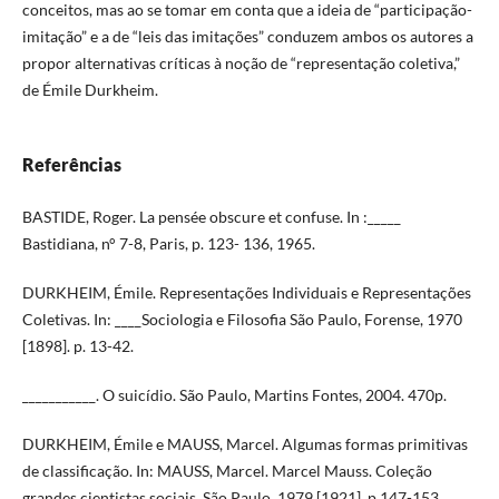
conceitos, mas ao se tomar em conta que a ideia de “participação-
imitação” e a de “leis das imitações” conduzem ambos os autores a
propor alternativas críticas à noção de “representação coletiva,”
de Émile Durkheim.
Referências
BASTIDE, Roger. La pensée obscure et confuse. In :_____
Bastidiana, n° 7-8, Paris, p. 123- 136, 1965.
DURKHEIM, Émile. Representações Individuais e Representações
Coletivas. In: ____Sociologia e Filosofia São Paulo, Forense, 1970
[1898]. p. 13-42.
___________. O suicídio. São Paulo, Martins Fontes, 2004. 470p.
DURKHEIM, Émile e MAUSS, Marcel. Algumas formas primitivas
de classificação. In: MAUSS, Marcel. Marcel Mauss. Coleção
grandes cientistas sociais, São Paulo, 1979 [1921]. p.147-153.