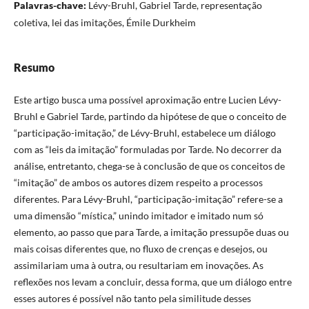
Palavras-chave:
Lévy-Bruhl, Gabriel Tarde, representação
coletiva, lei das imitações, Émile Durkheim
Resumo
Este artigo busca uma possível aproximação entre Lucien Lévy-
Bruhl e Gabriel Tarde, partindo da hipótese de que o conceito de
“participação-imitação,” de Lévy-Bruhl, estabelece um diálogo
com as “leis da imitação” formuladas por Tarde. No decorrer da
análise, entretanto, chega-se à conclusão de que os conceitos de
“imitação” de ambos os autores dizem respeito a processos
diferentes. Para Lévy-Bruhl, “participação-imitação” refere-se a
uma dimensão “mística,” unindo imitador e imitado num só
elemento, ao passo que para Tarde, a imitação pressupõe duas ou
mais coisas diferentes que, no fluxo de crenças e desejos, ou
assimilariam uma à outra, ou resultariam em inovações. As
reflexões nos levam a concluir, dessa forma, que um diálogo entre
esses autores é possível não tanto pela similitude desses