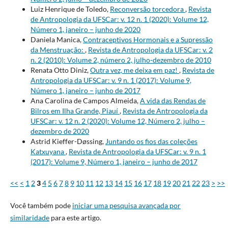
Luiz Henrique de Toledo,
Reconversão torcedora
,
Revista
de Antropologia da UFSCar: v. 12 n. 1 (2020): Volume 12,
Número 1, janeiro – junho de 2020
Daniela Manica,
Contraceptivos Hormonais e a Supressão
da Menstruação:
,
Revista de Antropologia da UFSCar: v. 2
n. 2 (2010): Volume 2, número 2, julho-dezembro de 2010
Renata Otto Diniz,
Outra vez, me deixa em paz!
,
Revista de
Antropologia da UFSCar: v. 9 n. 1 (2017): Volume 9,
Número 1, janeiro – junho de 2017
Ana Carolina de Campos Almeida,
A vida das Rendas de
Bilros em Ilha Grande, Piauí
,
Revista de Antropologia da
UFSCar: v. 12 n. 2 (2020): Volume 12, Número 2, julho –
dezembro de 2020
Astrid Kieffer-Døssing,
Juntando os fios das coleções
Katxuyana
,
Revista de Antropologia da UFSCar: v. 9 n. 1
(2017): Volume 9, Número 1, janeiro – junho de 2017
<<
<
1
2
3
4
5
6
7
8
9
10
11
12
13
14
15
16
17
18
19
20
21
22
23
>
>>
Você também pode
iniciar uma pesquisa avançada por
similaridade
para este artigo.