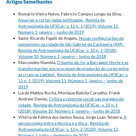
Artigos Semelhantes
Romário Vieira Nelvo, Fabrício Campos Longo da Silva,
Associar e cortar redes politizadas
,
Revista de
Antropologia da UFSCar: v. 11 n. 1 (2019): Volume 11,
Número 1, janeiro – junho de 2019
Samir Ricardo Figalli de Angelo,
Novas configurações do
xamanismo na cidade de São Gabriel da Cachoeira (AM)
,
Revista de Antropologia da UFSCar: v. 10 n. 1 (2018):
Volume 10, Número 1, janeiro – junho de 2018
Marcondes Namblá,
O banho de rio, a Barragem Norte e as
transformações nos processos de produção do corpo entre
as crianças Laklãnõ
,
Revista de Antropologia da UFSCar: v.
11 n. 1 (2019): Volume 11, Número 1, janeiro – junho de
2019
Lia de Mattos Rocha, Monique Batista Carvalho, Frank
Andrew Davies,
Crítica e controle social nas margens da
cidade
,
Revista de Antropologia da UFSCar: v. 10 n. 1
(2018): Volume 10, Número 1, janeiro – junho de 2018
Vitória de Fátima dos Santos Sousa, Jorge Luan Teixeira,
A
agroecologia entre a técnica e a ética
,
Revista de
Antropologia da UFSCar: v. 12 n. 2 (2020): Volume 12,
Número 2, julho – dezembro de 2020