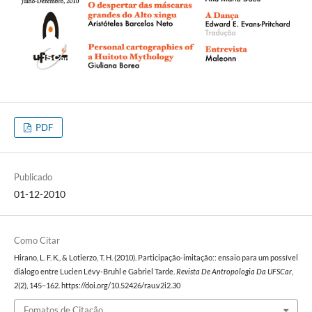
PDF
Publicado
01-12-2010
Como Citar
Hirano, L. F. K., & Lotierzo, T. H. (2010). Participação-imitação:: ensaio para um possível
diálogo entre Lucien Lévy-Bruhl e Gabriel Tarde.
Revista De Antropologia Da UFSCar
,
2
(2), 145–162. https://doi.org/10.52426/rau.v2i2.30
Fomatos de Citação