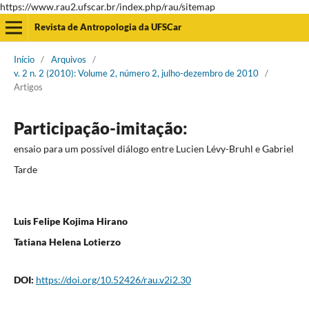
https://www.rau2.ufscar.br/index.php/rau/sitemap
Revista de Antropologia da UFSCar
Início
/
Arquivos
/
v. 2 n. 2 (2010): Volume 2, número 2, julho-dezembro de 2010
/
Artigos
Participação-imitação:
ensaio para um possível diálogo entre Lucien Lévy-Bruhl e Gabriel
Tarde
Luis Felipe Kojima Hirano
Tatiana Helena Lotierzo
DOI:
https://doi.org/10.52426/rau.v2i2.30