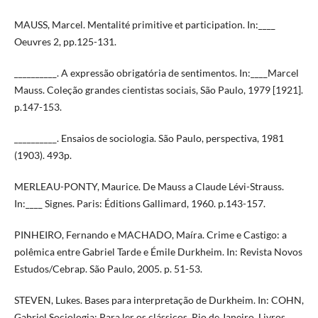
MAUSS, Marcel. Mentalité primitive et participation. In:____
Oeuvres 2, pp.125-131.
__________. A expressão obrigatória de sentimentos. In:____Marcel
Mauss. Coleção grandes cientistas sociais, São Paulo, 1979 [1921].
p.147-153.
__________. Ensaios de sociologia. São Paulo, perspectiva, 1981
(1903). 493p.
MERLEAU-PONTY, Maurice. De Mauss a Claude Lévi-Strauss.
In:____ Signes. Paris: Éditions Gallimard, 1960. p.143-157.
PINHEIRO, Fernando e MACHADO, Maíra. Crime e Castigo: a
polêmica entre Gabriel Tarde e Émile Durkheim. In: Revista Novos
Estudos/Cebrap. São Paulo, 2005. p. 51-53.
STEVEN, Lukes. Bases para interpretação de Durkheim. In: COHN,
Gabriel Sociologia: Para ler os clássicos. Rio de Janeiro, Livros