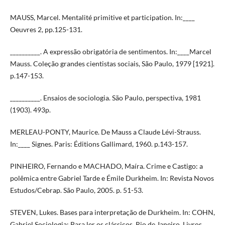
MAUSS, Marcel. Mentalité primitive et participation. In:____
Oeuvres 2, pp.125-131.
__________. A expressão obrigatória de sentimentos. In:____Marcel
Mauss. Coleção grandes cientistas sociais, São Paulo, 1979 [1921].
p.147-153.
__________. Ensaios de sociologia. São Paulo, perspectiva, 1981
(1903). 493p.
MERLEAU-PONTY, Maurice. De Mauss a Claude Lévi-Strauss.
In:____ Signes. Paris: Éditions Gallimard, 1960. p.143-157.
PINHEIRO, Fernando e MACHADO, Maíra. Crime e Castigo: a
polêmica entre Gabriel Tarde e Émile Durkheim. In: Revista Novos
Estudos/Cebrap. São Paulo, 2005. p. 51-53.
STEVEN, Lukes. Bases para interpretação de Durkheim. In: COHN,
Gabriel Sociologia: Para ler os clássicos. Rio de Janeiro, Livros