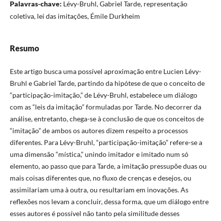
Palavras-chave:
Lévy-Bruhl, Gabriel Tarde, representação
coletiva, lei das imitações, Émile Durkheim
Resumo
Este artigo busca uma possível aproximação entre Lucien Lévy-
Bruhl e Gabriel Tarde, partindo da hipótese de que o conceito de
“participação-imitação,” de Lévy-Bruhl, estabelece um diálogo
com as “leis da imitação” formuladas por Tarde. No decorrer da
análise, entretanto, chega-se à conclusão de que os conceitos de
“imitação” de ambos os autores dizem respeito a processos
diferentes. Para Lévy-Bruhl, “participação-imitação” refere-se a
uma dimensão “mística,” unindo imitador e imitado num só
elemento, ao passo que para Tarde, a imitação pressupõe duas ou
mais coisas diferentes que, no fluxo de crenças e desejos, ou
assimilariam uma à outra, ou resultariam em inovações. As
reflexões nos levam a concluir, dessa forma, que um diálogo entre
esses autores é possível não tanto pela similitude desses