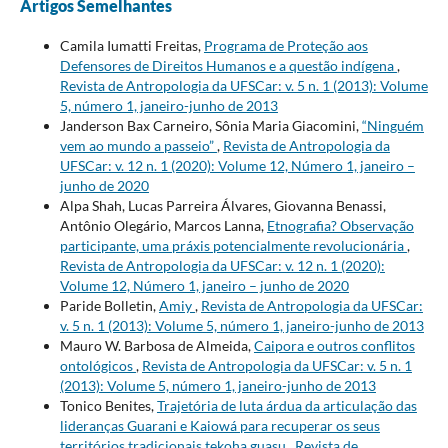
Artigos Semelhantes
Camila Iumatti Freitas,
Programa de Proteção aos
Defensores de Direitos Humanos e a questão indígena
,
Revista de Antropologia da UFSCar: v. 5 n. 1 (2013): Volume
5, número 1, janeiro-junho de 2013
Janderson Bax Carneiro, Sônia Maria Giacomini,
“Ninguém
vem ao mundo a passeio”
,
Revista de Antropologia da
UFSCar: v. 12 n. 1 (2020): Volume 12, Número 1, janeiro –
junho de 2020
Alpa Shah, Lucas Parreira Álvares, Giovanna Benassi,
Antônio Olegário, Marcos Lanna,
Etnografia? Observação
participante, uma práxis potencialmente revolucionária
,
Revista de Antropologia da UFSCar: v. 12 n. 1 (2020):
Volume 12, Número 1, janeiro – junho de 2020
Paride Bolletin,
Amiy
,
Revista de Antropologia da UFSCar:
v. 5 n. 1 (2013): Volume 5, número 1, janeiro-junho de 2013
Mauro W. Barbosa de Almeida,
Caipora e outros conflitos
ontológicos
,
Revista de Antropologia da UFSCar: v. 5 n. 1
(2013): Volume 5, número 1, janeiro-junho de 2013
Tonico Benites,
Trajetória de luta árdua da articulação das
lideranças Guarani e Kaiowá para recuperar os seus
territórios tradicionais tekoha guasu
,
Revista de