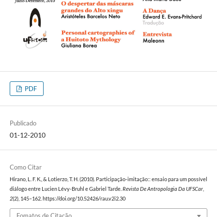
PDF
Publicado
01-12-2010
Como Citar
Hirano, L. F. K., & Lotierzo, T. H. (2010). Participação-imitação:: ensaio para um possível
diálogo entre Lucien Lévy-Bruhl e Gabriel Tarde.
Revista De Antropologia Da UFSCar
,
2
(2), 145–162. https://doi.org/10.52426/rau.v2i2.30
Fomatos de Citação