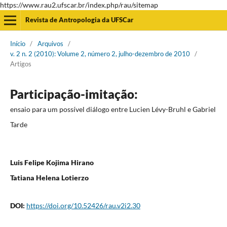
https://www.rau2.ufscar.br/index.php/rau/sitemap
Revista de Antropologia da UFSCar
Início
/
Arquivos
/
v. 2 n. 2 (2010): Volume 2, número 2, julho-dezembro de 2010
/
Artigos
Participação-imitação:
ensaio para um possível diálogo entre Lucien Lévy-Bruhl e Gabriel
Tarde
Luis Felipe Kojima Hirano
Tatiana Helena Lotierzo
DOI:
https://doi.org/10.52426/rau.v2i2.30