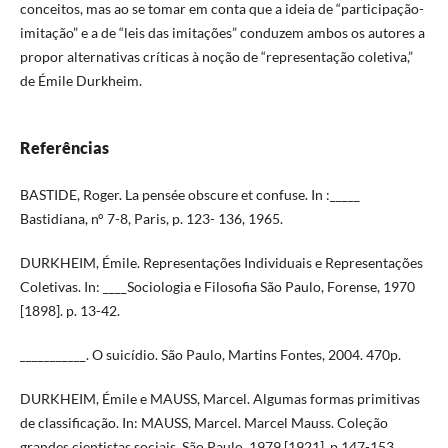
conceitos, mas ao se tomar em conta que a ideia de “participação-
imitação” e a de “leis das imitações” conduzem ambos os autores a
propor alternativas críticas à noção de “representação coletiva,”
de Émile Durkheim.
Referências
BASTIDE, Roger. La pensée obscure et confuse. In :_____
Bastidiana, n° 7-8, Paris, p. 123- 136, 1965.
DURKHEIM, Émile. Representações Individuais e Representações
Coletivas. In: ____Sociologia e Filosofia São Paulo, Forense, 1970
[1898]. p. 13-42.
___________. O suicídio. São Paulo, Martins Fontes, 2004. 470p.
DURKHEIM, Émile e MAUSS, Marcel. Algumas formas primitivas
de classificação. In: MAUSS, Marcel. Marcel Mauss. Coleção
grandes cientistas sociais, São Paulo, 1979 [1921]. p.147-153.