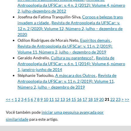
Antropologia da UFSCar: v. 4 n. 2 (2012): Volume 4, número
2, julho-dezembro de 2012
Josefina de Fatima Tranquilin-Silva,
Corpos e belezas trans
invadem a cidade
,
Revista de Antropologia da UFSCar: v.
12 n. 2 (2020): Volume 12, Número 2, julho – dezembro de
2020
Odilon Rodrigues de Morais Neto,
Espíritos demais
,
Revista de Antropologia da UFSCar: v. 11 n. 2 (2019):
Volume 11, Número 2, julho – dezembro de 2019
Geraldo Andrello,
Cultura ou parentesco?
,
Revista de
Antropologia da UFSCar: v. 6 n. 1 (2014): Volume 6, número
1, janeiro-junho de 2014
Stéphanie Tselouiko,
A máscara dos Outros
,
Revista de
Antropologia da UFSCar: v. 11 n. 2 (2019): Volume 11,
Número 2, julho – dezembro de 2019
<<
<
1
2
3
4
5
6
7
8
9
10
11
12
13
14
15
16
17
18
19
20
21
22
23
>
>>
Você também pode
iniciar uma pesquisa avançada por
similaridade
para este artigo.