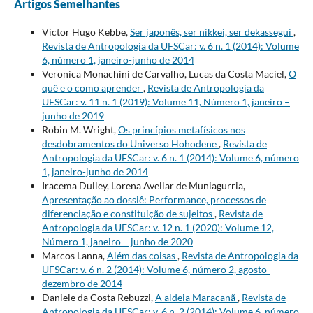
Artigos Semelhantes
Victor Hugo Kebbe,
Ser japonês, ser nikkei, ser dekassegui
,
Revista de Antropologia da UFSCar: v. 6 n. 1 (2014): Volume
6, número 1, janeiro-junho de 2014
Veronica Monachini de Carvalho, Lucas da Costa Maciel,
O
quê e o como aprender
,
Revista de Antropologia da
UFSCar: v. 11 n. 1 (2019): Volume 11, Número 1, janeiro –
junho de 2019
Robin M. Wright,
Os princípios metafísicos nos
desdobramentos do Universo Hohodene
,
Revista de
Antropologia da UFSCar: v. 6 n. 1 (2014): Volume 6, número
1, janeiro-junho de 2014
Iracema Dulley, Lorena Avellar de Muniagurria,
Apresentação ao dossiê: Performance, processos de
diferenciação e constituição de sujeitos
,
Revista de
Antropologia da UFSCar: v. 12 n. 1 (2020): Volume 12,
Número 1, janeiro – junho de 2020
Marcos Lanna,
Além das coisas
,
Revista de Antropologia da
UFSCar: v. 6 n. 2 (2014): Volume 6, número 2, agosto-
dezembro de 2014
Daniele da Costa Rebuzzi,
A aldeia Maracanã
,
Revista de
Antropologia da UFSCar: v. 6 n. 2 (2014): Volume 6, número