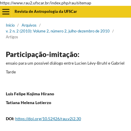
https://www.rau2.ufscar.br/index.php/rau/sitemap
Revista de Antropologia da UFSCar
Início
/
Arquivos
/
v. 2 n. 2 (2010): Volume 2, número 2, julho-dezembro de 2010
/
Artigos
Participação-imitação:
ensaio para um possível diálogo entre Lucien Lévy-Bruhl e Gabriel
Tarde
Luis Felipe Kojima Hirano
Tatiana Helena Lotierzo
DOI:
https://doi.org/10.52426/rau.v2i2.30