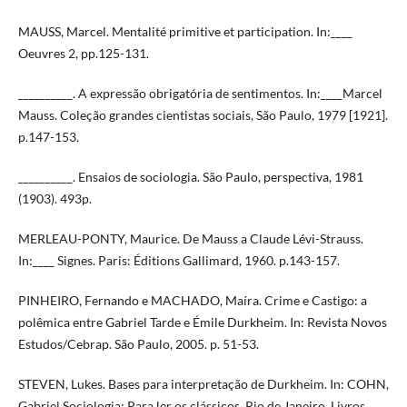
MAUSS, Marcel. Mentalité primitive et participation. In:____
Oeuvres 2, pp.125-131.
__________. A expressão obrigatória de sentimentos. In:____Marcel
Mauss. Coleção grandes cientistas sociais, São Paulo, 1979 [1921].
p.147-153.
__________. Ensaios de sociologia. São Paulo, perspectiva, 1981
(1903). 493p.
MERLEAU-PONTY, Maurice. De Mauss a Claude Lévi-Strauss.
In:____ Signes. Paris: Éditions Gallimard, 1960. p.143-157.
PINHEIRO, Fernando e MACHADO, Maíra. Crime e Castigo: a
polêmica entre Gabriel Tarde e Émile Durkheim. In: Revista Novos
Estudos/Cebrap. São Paulo, 2005. p. 51-53.
STEVEN, Lukes. Bases para interpretação de Durkheim. In: COHN,
Gabriel Sociologia: Para ler os clássicos. Rio de Janeiro, Livros