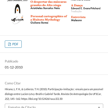
PDF
Publicado
01-12-2010
Como Citar
Hirano, L. F. K., & Lotierzo, T. H. (2010). Participação-imitação:: ensaio para um possível
diálogo entre Lucien Lévy-Bruhl e Gabriel Tarde.
Revista De Antropologia Da UFSCar
,
2
(2), 145–162. https://doi.org/10.52426/rau.v2i2.30
Fomatos de Citação