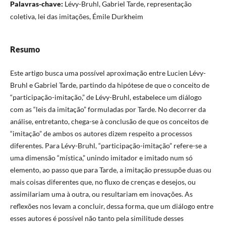
Palavras-chave:
Lévy-Bruhl, Gabriel Tarde, representação
coletiva, lei das imitações, Émile Durkheim
Resumo
Este artigo busca uma possível aproximação entre Lucien Lévy-
Bruhl e Gabriel Tarde, partindo da hipótese de que o conceito de
“participação-imitação,” de Lévy-Bruhl, estabelece um diálogo
com as “leis da imitação” formuladas por Tarde. No decorrer da
análise, entretanto, chega-se à conclusão de que os conceitos de
“imitação” de ambos os autores dizem respeito a processos
diferentes. Para Lévy-Bruhl, “participação-imitação” refere-se a
uma dimensão “mística,” unindo imitador e imitado num só
elemento, ao passo que para Tarde, a imitação pressupõe duas ou
mais coisas diferentes que, no fluxo de crenças e desejos, ou
assimilariam uma à outra, ou resultariam em inovações. As
reflexões nos levam a concluir, dessa forma, que um diálogo entre
esses autores é possível não tanto pela similitude desses