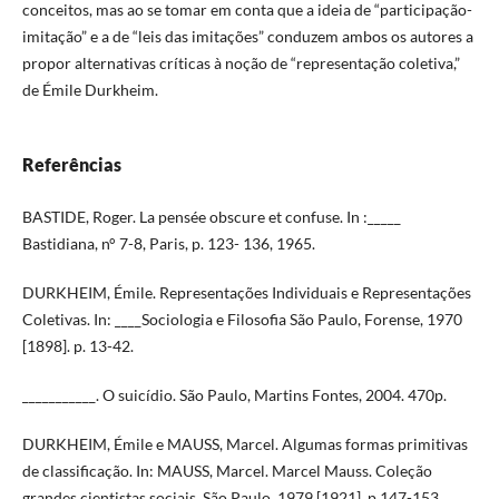
conceitos, mas ao se tomar em conta que a ideia de “participação-
imitação” e a de “leis das imitações” conduzem ambos os autores a
propor alternativas críticas à noção de “representação coletiva,”
de Émile Durkheim.
Referências
BASTIDE, Roger. La pensée obscure et confuse. In :_____
Bastidiana, n° 7-8, Paris, p. 123- 136, 1965.
DURKHEIM, Émile. Representações Individuais e Representações
Coletivas. In: ____Sociologia e Filosofia São Paulo, Forense, 1970
[1898]. p. 13-42.
___________. O suicídio. São Paulo, Martins Fontes, 2004. 470p.
DURKHEIM, Émile e MAUSS, Marcel. Algumas formas primitivas
de classificação. In: MAUSS, Marcel. Marcel Mauss. Coleção
grandes cientistas sociais, São Paulo, 1979 [1921]. p.147-153.