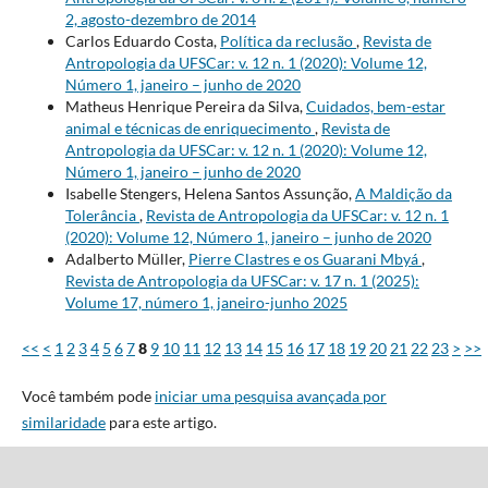
2, agosto-dezembro de 2014
Carlos Eduardo Costa,
Política da reclusão
,
Revista de
Antropologia da UFSCar: v. 12 n. 1 (2020): Volume 12,
Número 1, janeiro – junho de 2020
Matheus Henrique Pereira da Silva,
Cuidados, bem-estar
animal e técnicas de enriquecimento
,
Revista de
Antropologia da UFSCar: v. 12 n. 1 (2020): Volume 12,
Número 1, janeiro – junho de 2020
Isabelle Stengers, Helena Santos Assunção,
A Maldição da
Tolerância
,
Revista de Antropologia da UFSCar: v. 12 n. 1
(2020): Volume 12, Número 1, janeiro – junho de 2020
Adalberto Müller,
Pierre Clastres e os Guarani Mbyá
,
Revista de Antropologia da UFSCar: v. 17 n. 1 (2025):
Volume 17, número 1, janeiro-junho 2025
<<
<
1
2
3
4
5
6
7
8
9
10
11
12
13
14
15
16
17
18
19
20
21
22
23
>
>>
Você também pode
iniciar uma pesquisa avançada por
similaridade
para este artigo.