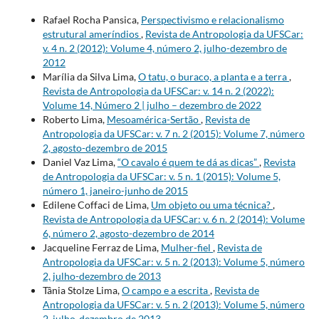
Rafael Rocha Pansica,
Perspectivismo e relacionalismo
estrutural ameríndios
,
Revista de Antropologia da UFSCar:
v. 4 n. 2 (2012): Volume 4, número 2, julho-dezembro de
2012
Marília da Silva Lima,
O tatu, o buraco, a planta e a terra
,
Revista de Antropologia da UFSCar: v. 14 n. 2 (2022):
Volume 14, Número 2 | julho – dezembro de 2022
Roberto Lima,
Mesoamérica-Sertão
,
Revista de
Antropologia da UFSCar: v. 7 n. 2 (2015): Volume 7, número
2, agosto-dezembro de 2015
Daniel Vaz Lima,
“O cavalo é quem te dá as dicas”
,
Revista
de Antropologia da UFSCar: v. 5 n. 1 (2015): Volume 5,
número 1, janeiro-junho de 2015
Edilene Coffaci de Lima,
Um objeto ou uma técnica?
,
Revista de Antropologia da UFSCar: v. 6 n. 2 (2014): Volume
6, número 2, agosto-dezembro de 2014
Jacqueline Ferraz de Lima,
Mulher-fiel
,
Revista de
Antropologia da UFSCar: v. 5 n. 2 (2013): Volume 5, número
2, julho-dezembro de 2013
Tânia Stolze Lima,
O campo e a escrita
,
Revista de
Antropologia da UFSCar: v. 5 n. 2 (2013): Volume 5, número
2, julho-dezembro de 2013