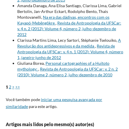
Amanda Danaga, Ana Elisa Santiago, Clarissa Lima, Gabriel
Bertolin, Jan-Arthur Eckart, Rodolpho Bento, Thais
Montovanelli,
Na era das dádivas, encontros com os
Kayapó-Mebêngôkre
,
Revista de Antropologia da UFSCar:
v. 4 n. 2 (2012): Volume 4, número 2, julho-dezembro de
2012
Clarissa Martins Lima, Lecy Sartori, Stéphanie Tselouiko,
A
Revolução dos antidepressivos e da medida
,
Revista de
Antropologia da UFSCar: v. 4 n. 1 (2012): Volume 4, número
1, janeiro-junho de 2012
Giuliana Borea,
Personal cartographies of a Huitoto
mythology:
,
Revista de Antropologia da UFSCar: v. 2 n. 2
(2010): Volume 2, número 2, julho-dezembro de 2010
1
2
>
>>
Você também pode
iniciar uma pesquisa avançada por
similaridade
para este artigo.
Artigos mais lidos pelo mesmo(s) autor(es)