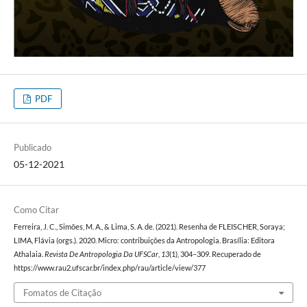
PDF
Publicado
05-12-2021
Como Citar
Ferreira, J. C., Simões, M. A., & Lima, S. A. de. (2021). Resenha de FLEISCHER, Soraya;
LIMA, Flávia (orgs.). 2020. Micro: contribuições da Antropologia. Brasília: Editora
Athalaia.
Revista De Antropologia Da UFSCar
,
13
(1), 304–309. Recuperado de
https://www.rau2.ufscar.br/index.php/rau/article/view/377
Fomatos de Citação