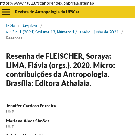
https://www.rau2.ufscar.br/index.php/rau/sitemap
Revista de Antropologia da UFSCar
Início
/
Arquivos
/
v. 13 n. 1 (2021): Volume 13, Número 1 / Janeiro - junho de 2021
/
Resenhas
Resenha de FLEISCHER, Soraya;
LIMA, Flávia (orgs.). 2020. Micro:
contribuições da Antropologia.
Brasília: Editora Athalaia.
Jennifer Cardoso Ferreira
UNB
Mariana Alves Simões
UNB