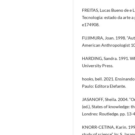
FREITAS, Lucas Bueno de e L
Tecnologia: estado da arte a
e174908.
FUJIMURA, Joan. 1998. “Aut
American Anthropologist 10
HARDING, Sandra. 1991. Wh
University Press.
hooks, bell. 2021. Ensinand
Paulo: Editora Elefante.
JASANOFF, Sheila. 2004. “Ord
(ed.), States of knowledge: t
Londres: Routledge. pp. 13-4
KNORR-CETINA, Karin. 1995. 
study of science”. In: S. Jasa