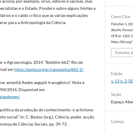
 aciona, por exemplo, vírus, vetores e vacinas, mas
ecialistas e o Estado. Pondero sobre alguns limites e
atários e o caldo crítico que as várias explicações
Como Citar
erar para a Antropologia da Ciência.
Fleischer, S. (
(Recife, Perna
UFSCar
,
13
(2),
https://doi.org
Fomatos d
r e Agroecologia. 2014. “Boletim 662”. Rio de
nível em
https://aspta.org.br/campanha/662-2/
Edição
v. 13 n. 2 (
berar amanhã Aedes aegypti transgênico”. Nota à
9/04/2014. Disponível em
Seção
ha/aedesgm/
Espaço Abe
 política da produção de conhecimento: o activismo
social”. In: C. Bastos (org.), Ciência, poder, acção:
Licença
prensa de Ciências Sociais. pp. 39-73.