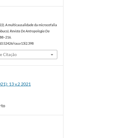
2022). A multicausalidade da microcefalia
mbuco).
Revista De Antropologia Da
 188–216.
/10.52426/rau.v13i2.398
e Citação
2021): 13 v.2 2021
rto