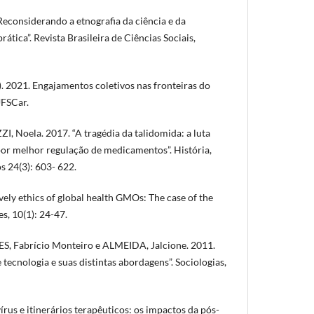
considerando a etnografia da ciência e da
rática”. Revista Brasileira de Ciências Sociais,
 2021. Engajamentos coletivos nas fronteiras do
UFSCar.
 Noela. 2017. “A tragédia da talidomida: a luta
 por melhor regulação de medicamentos”. História,
s 24(3): 603- 622.
ely ethics of global health GMOs: The case of the
s, 10(1): 24-47.
, Fabrício Monteiro e ALMEIDA, Jalcione. 2011.
 tecnologia e suas distintas abordagens”. Sociologias,
írus e itinerários terapêuticos: os impactos da pós-