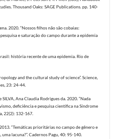
tudies. Thousand Oaks: SAGE Publications. pp. 140-
na. 2020. “Nossos filhos não são cobaias:
de pesquisa e saturação do campo durante a epidemia
rasil: história recente de uma epidemia. Rio de
pology and the cultural study of science”. Science,
s, 23: 24-44.
e SILVA, Ana Claudia Rodrigues da. 2020. “Nada
vismo, deficiência e pesquisa científica na Síndrome
a, 22(2): 132-167.
2013. “Temáticas prioritárias no campo de gênero e
ia, uma lacuna?”. Cadernos Pagu, 40: 95-140.