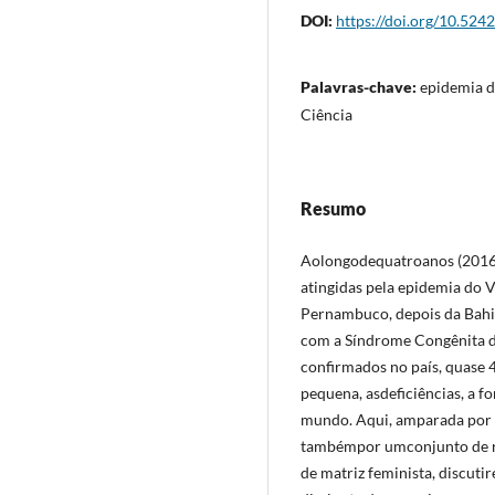
DOI:
https://doi.org/10.524
Palavras-chave:
epidemia d
Ciência
Resumo
Aolongodequatroanos (2016-
atingidas pela epidemia do V
Pernambuco, depois da Bahia
com a Síndrome Congênita do
confirmados no país, quase 4
pequena, asdeficiências, a f
mundo. Aqui, amparada por 
tambémpor umconjunto de rev
de matriz feminista, discuti