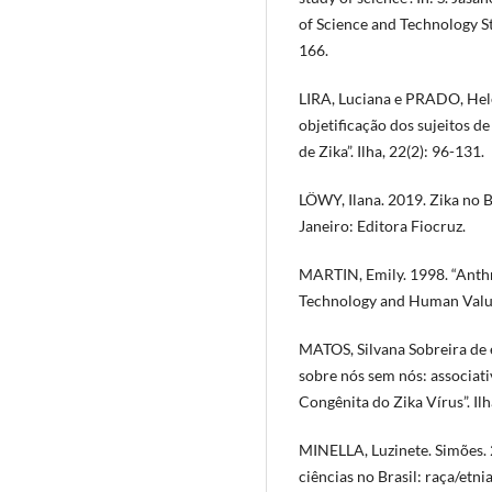
of Science and Technology S
166.
LIRA, Luciana e PRADO, Hele
objetificação dos sujeitos 
de Zika”. Ilha, 22(2): 96-131.
LÖWY, Ilana. 2019. Zika no B
Janeiro: Editora Fiocruz.
MARTIN, Emily. 1998. “Anthro
Technology and Human Value
MATOS, Silvana Sobreira de 
sobre nós sem nós: associati
Congênita do Zika Vírus”. Ilh
MINELLA, Luzinete. Simões. 
ciências no Brasil: raça/etn