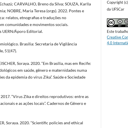
Copyright (c
chazú; CARVALHO, Breno da Silva; SOUZA, Karlla
da UFSCar
ia; NOBRE, Maria Teresa (orgs). 2022. Pontes e
ca: relatos, etnografias e traduções no
om comunidades e movimentos sociais.
s UERN/Áporo Editorial.
Este trabalh
Creative Co
4.0 Internati
iológico. Brasília: Secretaria de Vigilância
e, 51(47).
SCHER, Soraya. 2020. “Em Brasília, mas em Recife:
ológicos em saúde, gênero e maternidades numa
es da epidemia do vírus Zika”. Saúde e Sociedade
017. “Vírus Zika e direitos reprodutivos: entre as
nacionais e as ações locais”. Cadernos de Gênero e
 Soraya. 2020. “Scientific policies and ethical