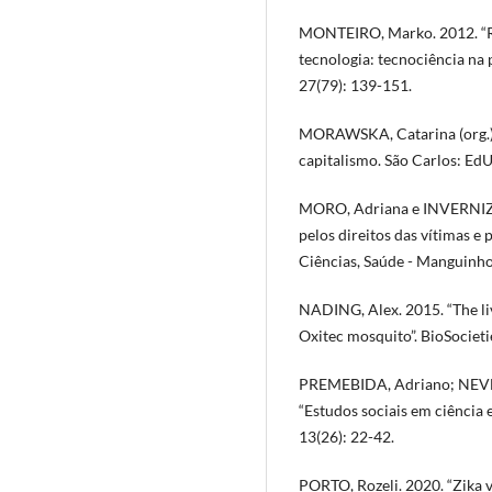
MONTEIRO, Marko. 2012. “Re
tecnologia: tecnociência na p
27(79): 139-151.
MORAWSKA, Catarina (org.).
capitalismo. São Carlos: Ed
MORO, Adriana e INVERNIZZI,
pelos direitos das vítimas e
Ciências, Saúde - Manguinho
NADING, Alex. 2015. “The liv
Oxitec mosquito”. BioSocietie
PREMEBIDA, Adriano; NEVES
“Estudos sociais em ciência e
13(26): 22-42.
PORTO, Rozeli. 2020. “Zika v