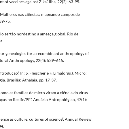
of vaccines against Zika”. Ilha, 22(2): 63-95.
 “Mulheres nas ciências: mapeando campos de
39-75.
Do sertão nordestino à ameaça global. Rio de
a.
ur genealogies for a recombinant anthropology of
ltural Anthropology, 22(4): 539–615.
rodução”. In: S. Fleischer e F. Lima(orgs.). Micro:
a. Brasília: Athalaia. pp. 17-37.
 Como as famílias de micro viram a ciência do vírus
nças no Recife/PE”. Anuário Antropológico, 47(1):
nce as culture, cultures of science”. Annual Review
84.