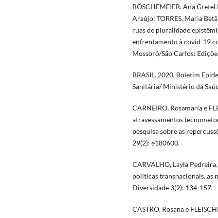
BÖSCHEMEIER, Ana Gretel E
Araújo; TORRES, Maria Betân
ruas de pluralidade epistêmi
enfrentamento à covid-19 c
Mossoró/São Carlos: Ediçõe
BRASIL. 2020. Boletim Epidem
Sanitária/ Ministério da Saúd
CARNEIRO, Rosamaria e FLEI
atravessamentos tecnometod
pesquisa sobre as repercussõ
29(2): e180600.
CARVALHO, Layla Pedreira. 2
políticas transnacionais, as 
Diversidade 3(2): 134-157.
CASTRO, Rosana e FLEISCHER,