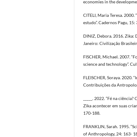
economies in the development 
CITELI, Maria Teresa. 2000.
estudo”. Cadernos Pagu, 15: 
DINIZ, Debora. 2016. Zika: 
Janeiro: Civilização Brasileir
FISCHER, Michael. 2007. “Fo
science and technology”. Cu
FLEISCHER, Soraya. 2020. “Int
Contribuições da Antropologi
_____. 2022. “Fé na ciência?
Zika acontecer em suas cria
170-188.
FRANKLIN, Sarah. 1995. “Scie
of Anthropology, 24: 163- 1