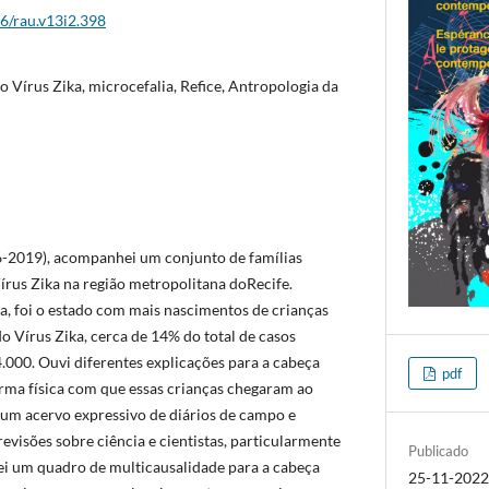
26/rau.v13i2.398
o Vírus Zika, microcefalia, Refice, Antropologia da
2019), acompanhei um conjunto de famílias
írus Zika na região metropolitana doRecife.
, foi o estado com mais nascimentos de crianças
 Vírus Zika, cerca de 14% do total de casos
.000. Ouvi diferentes explicações para a cabeça
pdf
orma física com que essas crianças chegaram ao
um acervo expressivo de diários de campo e
isões sobre ciência e cientistas, particularmente
Publicado
rei um quadro de multicausalidade para a cabeça
25-11-202