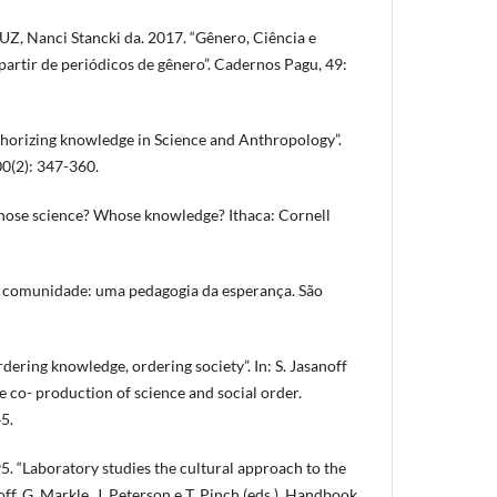
UZ, Nanci Stancki da. 2017. “Gênero, Ciência e
 partir de periódicos de gênero”. Cadernos Pagu, 49:
horizing knowledge in Science and Anthropology”.
0(2): 347-360.
ose science? Whose knowledge? Ithaca: Cornell
o comunidade: uma pedagogia da esperança. São
ering knowledge, ordering society”. In: S. Jasanoff
he co- production of science and social order.
5.
“Laboratory studies the cultural approach to the
noff, G. Markle, J. Peterson e T. Pinch (eds.), Handbook