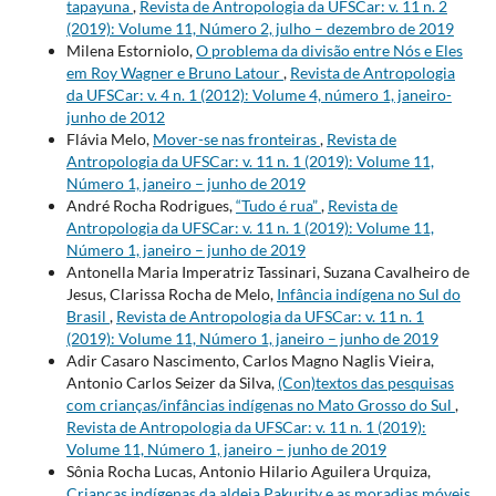
tapayuna
,
Revista de Antropologia da UFSCar: v. 11 n. 2
(2019): Volume 11, Número 2, julho – dezembro de 2019
Milena Estorniolo,
O problema da divisão entre Nós e Eles
em Roy Wagner e Bruno Latour
,
Revista de Antropologia
da UFSCar: v. 4 n. 1 (2012): Volume 4, número 1, janeiro-
junho de 2012
Flávia Melo,
Mover-se nas fronteiras
,
Revista de
Antropologia da UFSCar: v. 11 n. 1 (2019): Volume 11,
Número 1, janeiro – junho de 2019
André Rocha Rodrigues,
“Tudo é rua”
,
Revista de
Antropologia da UFSCar: v. 11 n. 1 (2019): Volume 11,
Número 1, janeiro – junho de 2019
Antonella Maria Imperatriz Tassinari, Suzana Cavalheiro de
Jesus, Clarissa Rocha de Melo,
Infância indígena no Sul do
Brasil
,
Revista de Antropologia da UFSCar: v. 11 n. 1
(2019): Volume 11, Número 1, janeiro – junho de 2019
Adir Casaro Nascimento, Carlos Magno Naglis Vieira,
Antonio Carlos Seizer da Silva,
(Con)textos das pesquisas
com crianças/infâncias indígenas no Mato Grosso do Sul
,
Revista de Antropologia da UFSCar: v. 11 n. 1 (2019):
Volume 11, Número 1, janeiro – junho de 2019
Sônia Rocha Lucas, Antonio Hilario Aguilera Urquiza,
Crianças indígenas da aldeia Pakurity e as moradias móveis