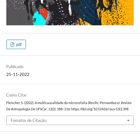
pdf
Publicado
25-11-2022
Como Citar
Fleischer, S. (2022). A multicausalidade da microcefalia (Recife, Pernambuco).
Revista
De Antropologia Da UFSCar
,
13
(2), 188–216. https://doi.org/10.52426/rau.v13i2.398
Fomatos de Citação