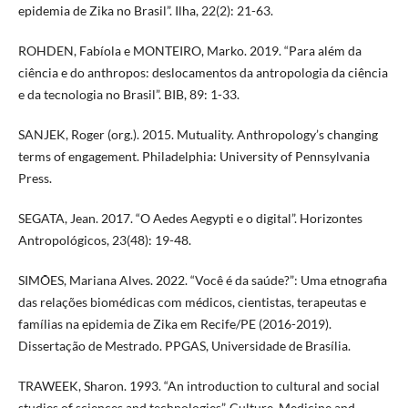
epidemia de Zika no Brasil”. Ilha, 22(2): 21-63.
ROHDEN, Fabíola e MONTEIRO, Marko. 2019. “Para além da
ciência e do anthropos: deslocamentos da antropologia da ciência
e da tecnologia no Brasil”. BIB, 89: 1-33.
SANJEK, Roger (org.). 2015. Mutuality. Anthropology’s changing
terms of engagement. Philadelphia: University of Pennsylvania
Press.
SEGATA, Jean. 2017. “O Aedes Aegypti e o digital”. Horizontes
Antropológicos, 23(48): 19-48.
SIMÕES, Mariana Alves. 2022. “Você é da saúde?”: Uma etnografia
das relações biomédicas com médicos, cientistas, terapeutas e
famílias na epidemia de Zika em Recife/PE (2016-2019).
Dissertação de Mestrado. PPGAS, Universidade de Brasília.
TRAWEEK, Sharon. 1993. “An introduction to cultural and social
studies of sciences and technologies”. Culture, Medicine and