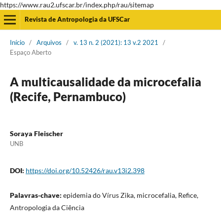
https://www.rau2.ufscar.br/index.php/rau/sitemap
Revista de Antropologia da UFSCar
Início
/
Arquivos
/
v. 13 n. 2 (2021): 13 v.2 2021
/
Espaço Aberto
A multicausalidade da microcefalia
(Recife, Pernambuco)
Soraya Fleischer
UNB
DOI:
https://doi.org/10.52426/rau.v13i2.398
Palavras-chave:
epidemia do Vírus Zika, microcefalia, Refice,
Antropologia da Ciência