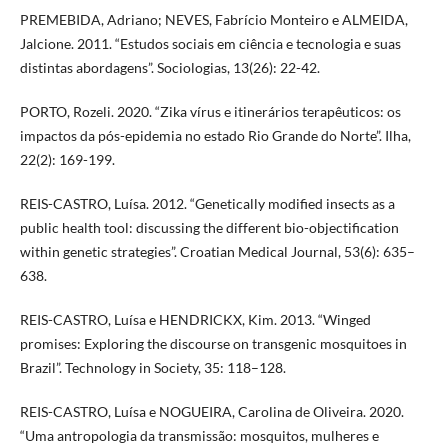
PREMEBIDA, Adriano; NEVES, Fabrício Monteiro e ALMEIDA,
Jalcione. 2011. “Estudos sociais em ciência e tecnologia e suas
distintas abordagens”. Sociologias, 13(26): 22-42.
PORTO, Rozeli. 2020. “Zika vírus e itinerários terapêuticos: os
impactos da pós-epidemia no estado Rio Grande do Norte”. Ilha,
22(2): 169-199.
REIS-CASTRO, Luísa. 2012. “Genetically modified insects as a
public health tool: discussing the different bio-objectification
within genetic strategies”. Croatian Medical Journal, 53(6): 635–
638.
REIS-CASTRO, Luísa e HENDRICKX, Kim. 2013. “Winged
promises: Exploring the discourse on transgenic mosquitoes in
Brazil”. Technology in Society, 35: 118–128.
REIS-CASTRO, Luísa e NOGUEIRA, Carolina de Oliveira. 2020.
“Uma antropologia da transmissão: mosquitos, mulheres e