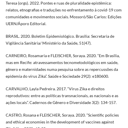
Teresa (orgs). 2022. Pontes e ruas de pluralidade epistêmica:
relatos, etnografias e traduções no enfrentamento à covid-19 com
comunidades e movimentos sociais. Mossoró/São Carlos: Edições
UERN/Áporo Editorial.
BRASIL. 2020. Boletim Epidemiológico. Brasília: Secretaria de
Vigilância Sanitária/ Ministério da Saúde, 51(47).
CARNEIRO, Rosamaria e FLEISCHER, Soraya. 2020. “Em Brasília,
mas em Recife: atravessamentos tecnometodológicos em saúde,
gênero e maternidades numa pesquisa sobre as repercussões da
epidemia do vírus Zika”. Saúde e Sociedade 29(2): e180600.
CARVALHO, Layla Pedreira. 2017. “Vírus Zika e direitos
reprodutivos: entre as políticas transnacionais, as nacionais e as
ações locais”. Cadernos de Gênero e Diversidade 3(2): 134-157.
CASTRO, Rosana e FLEISCHER, Soraya. 2020. “Scientific policies
and ethical economies in the development of vaccines against