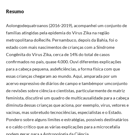
Resumo
Aolongodequatroanos (2016-2019), acompanhei um conjunto de
famílias atingidas pela epidemia do Vírus Zika na região
metropolitana doRecife. Pernambuco, depois da Bahia, foi o
estado com mais nascimentos de crianças com a Síndrome
Congênita do Vírus Zika, cerca de 14% do total de casos
confirmados no país, quase 4.000. Ouvi diferentes explicações
para a cabeça pequena, asdeficiências, a forma física com que
essas crianças chegaram ao mundo. Aqui, amparada por um
acervo expressivo de diários de campo e tambémpor umconjunto
de revisões sobre ciência e cientistas, particularmente de matriz
feminista, discutirei um quadro de multicausalidade para a cabeça
diminuta dessas crianças que aciona, por exemplo, vírus, vetores e
vacinas, mas sobretudo tecnociências, especialistas e o Estado.
Pondero sobre alguns limites e estratégias, possíveis destinatários
e o caldo crítico que as várias explicações para a microcefalia
podem gerar para a Antropologia da Ciência.