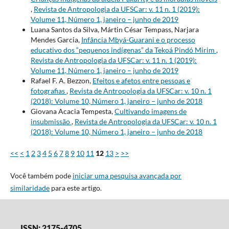
,
Revista de Antropologia da UFSCar: v. 11 n. 1 (2019):
Volume 11, Número 1, janeiro – junho de 2019
Luana Santos da Silva, Mártin César Tempass, Narjara
Mendes Garcia,
Infância Mbyá-Guarani e o processo
educativo dos “pequenos indígenas” da Tekoá Pindó Mirim
,
Revista de Antropologia da UFSCar: v. 11 n. 1 (2019):
Volume 11, Número 1, janeiro – junho de 2019
Rafael F. A. Bezzon,
Efeitos e afetos entre pessoas e
fotografias
,
Revista de Antropologia da UFSCar: v. 10 n. 1
(2018): Volume 10, Número 1, janeiro – junho de 2018
Giovana Acacia Tempesta,
Cultivando imagens de
insubmissão
,
Revista de Antropologia da UFSCar: v. 10 n. 1
(2018): Volume 10, Número 1, janeiro – junho de 2018
<<
<
1
2
3
4
5
6
7
8
9
10
11
12
13
>
>>
Você também pode
iniciar uma pesquisa avançada por
similaridade
para este artigo.
ISSN: 2175-4705