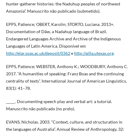
hunter-gatherer histories: the Naduhup peoples of northwest
Amazonia”. Manuscrito não publicado (submetido).
EPPS, Patience; OBERT, Karolin; STORTO, Luciana. 2013+.
Documentation of Dâw, a Nadahup language of Brazil.
Endangered Languages Archive and Archive of the Indigenous
Languages of Latin America. Disponível em
http://elar.soas.ac.uk/deposit/0362
e
http://ailla.utexas.org
.
EPPS, Patience; WEBSTER, Anthony K.; WOODBURY, Anthony C.
2017. “A humanities of speaking: Franz Boas and the continuing
centrality of texts”. International Journal of American Linguistics,
83(1): 41–78.
_____. Documenting speech play and verbal art: a tutorial.
Manuscrito não publicado (no prelo).
EVANS, Nicholas. 2003. “Context, culture, and structuration in
the languages of Australia”. Annual Review of Anthropology, 32: