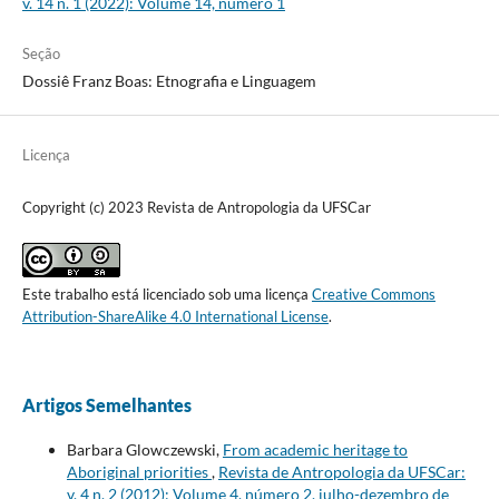
v. 14 n. 1 (2022): Volume 14, número 1
Seção
Dossiê Franz Boas: Etnografia e Linguagem
Licença
Copyright (c) 2023 Revista de Antropologia da UFSCar
Este trabalho está licenciado sob uma licença
Creative Commons
Attribution-ShareAlike 4.0 International License
.
Artigos Semelhantes
Barbara Glowczewski,
From academic heritage to
Aboriginal priorities
,
Revista de Antropologia da UFSCar:
v. 4 n. 2 (2012): Volume 4, número 2, julho-dezembro de