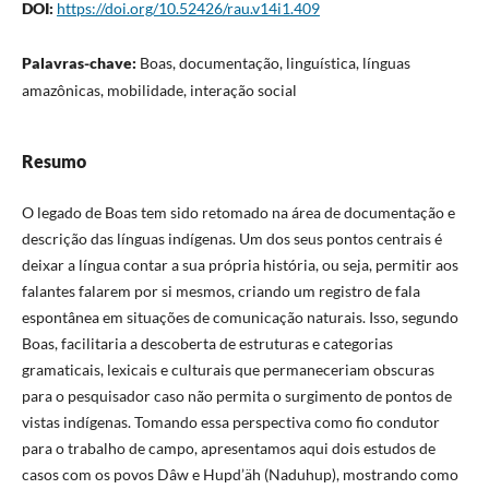
DOI:
https://doi.org/10.52426/rau.v14i1.409
Palavras-chave:
Boas, documentação, linguística, línguas
amazônicas, mobilidade, interação social
Resumo
O legado de Boas tem sido retomado na área de documentação e
descrição das línguas indígenas. Um dos seus pontos centrais é
deixar a língua contar a sua própria história, ou seja, permitir aos
falantes falarem por si mesmos, criando um registro de fala
espontânea em situações de comunicação naturais. Isso, segundo
Boas, facilitaria a descoberta de estruturas e categorias
gramaticais, lexicais e culturais que permaneceriam obscuras
para o pesquisador caso não permita o surgimento de pontos de
vistas indígenas. Tomando essa perspectiva como fio condutor
para o trabalho de campo, apresentamos aqui dois estudos de
casos com os povos Dâw e Hupd’äh (Naduhup), mostrando como