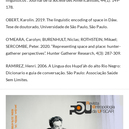
linguísticos”. Journal de la Société des Américanistes, 44(1): 149-
178.
OBERT, Karolin. 2019. The linguistic encoding of space in Dâw.
Tese de doutorado, Universidade de São Paulo, São Paulo.
O'MEARA, Carolyn; BURENHULT, Niclas; ROTHSTEIN, Mikael;
SERCOMBE, Peter. 2020. “Representing space and place: hunter-
gatherer perspectives”. Hunter Gatherer Research, 4(3): 287-309.
RAMIREZ, Henri. 2006. A Língua dos Hupd’äh do alto Rio Negro:
Dicionario e guia de conversação. São Paulo: Associação Saúde
Sem Limites.