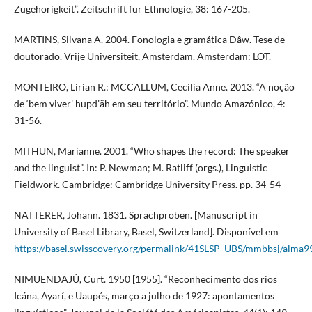
Zugehörigkeit”. Zeitschrift für Ethnologie, 38: 167-205.
MARTINS, Silvana A. 2004. Fonologia e gramática Dâw. Tese de
doutorado. Vrije Universiteit, Amsterdam. Amsterdam: LOT.
MONTEIRO, Lirian R.; MCCALLUM, Cecília Anne. 2013. “A noção
de ‘bem viver’ hupd’äh em seu território”. Mundo Amazónico, 4:
31-56.
MITHUN, Marianne. 2001. “Who shapes the record: The speaker
and the linguist”. In: P. Newman; M. Ratliff (orgs.), Linguistic
Fieldwork. Cambridge: Cambridge University Press. pp. 34-54
NATTERER, Johann. 1831. Sprachproben. [Manuscript in
University of Basel Library, Basel, Switzerland]. Disponível em
https://basel.swisscovery.org/permalink/41SLSP_UBS/mmbbsj/alm
NIMUENDAJÚ, Curt. 1950 [1955]. “Reconhecimento dos rios
Icána, Ayarí, e Uaupés, março a julho de 1927: apontamentos