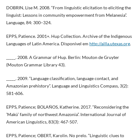
DOBRIN, Lise M. 2008. “From linguistic elicitation to eliciting the
linguist: Lessons in community empowerment from Melanesia”.
Language, 84: 300–324.
EPPS, Patience. 2001+. Hup Collection. Archive of the Indigenous
Languages of Latin America. Disponível em
http://ailla.utexas.org
.
­_____. 2008. A Grammar of Hup. Berlin: Mouton de Gruyter
(Mouton Grammar Library 43).
_____. 2009. “Language classification, language contact, and
Amazonian prehistory”. Language and Linguistics Compass, 3(2):
581-606.
EPPS, Patience; BOLAÑOS, Katherine. 2017. “Reconsidering the
‘Makú’ family of northwest Amazonia”. International Journal of
American Linguistics, 83(3): 467-507.
EPPS, Patience; OBERT, Karolin. No prelo. “Linguistic clues to