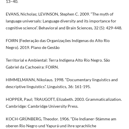
13–40.
EVANS, Nicholas; LEVINSON, Stephen C. 2009. “The myth of
language universals: Language diversity and its importance for
cognitive science”. Behavioral and Brain Sciences, 32 (5): 429-448.
FOIRN (Federação das Organizações Indígenas do Alto Rio
Negro). 2019. Plano de Gestão
Territorial e Ambiental: Terra Indígena Alto Rio Negro. São
Gabriel da Cachoeira: FOIRN.
HIMMELMANN, Nikolaus. 1998. “Documentary linguistics and
descriptive linguistics”. Linguistics, 36: 161-195.
HOPPER, Paul; TRAUGOTT, Elizabeth. 2003. Grammaticalization.
Cambridge: Cambridge University Press.
KOCH-GRÜNBERG, Theodor. 1906. “Die Indianer-Stämme am
oberen Rio Negro und Yapurá und ihre sprachliche