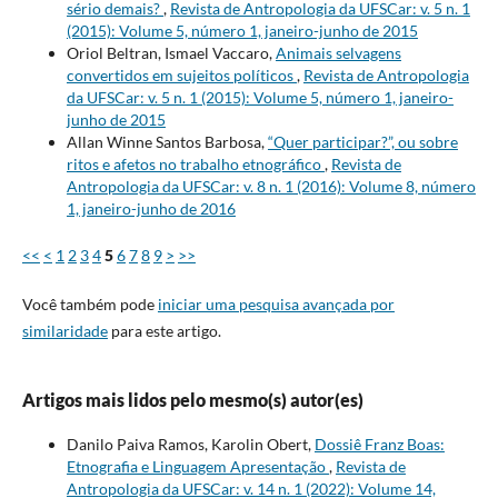
sério demais?
,
Revista de Antropologia da UFSCar: v. 5 n. 1
(2015): Volume 5, número 1, janeiro-junho de 2015
Oriol Beltran, Ismael Vaccaro,
Animais selvagens
convertidos em sujeitos políticos
,
Revista de Antropologia
da UFSCar: v. 5 n. 1 (2015): Volume 5, número 1, janeiro-
junho de 2015
Allan Winne Santos Barbosa,
“Quer participar?”, ou sobre
ritos e afetos no trabalho etnográfico
,
Revista de
Antropologia da UFSCar: v. 8 n. 1 (2016): Volume 8, número
1, janeiro-junho de 2016
<<
<
1
2
3
4
5
6
7
8
9
>
>>
Você também pode
iniciar uma pesquisa avançada por
similaridade
para este artigo.
Artigos mais lidos pelo mesmo(s) autor(es)
Danilo Paiva Ramos, Karolin Obert,
Dossiê Franz Boas:
Etnografia e Linguagem Apresentação
,
Revista de
Antropologia da UFSCar: v. 14 n. 1 (2022): Volume 14,