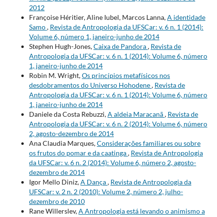
2012
Françoise Héritier, Aline Iubel, Marcos Lanna,
A identidade
Samo
,
Revista de Antropologia da UFSCar: v. 6 n. 1 (2014):
Volume 6, número 1, janeiro-junho de 2014
Stephen Hugh-Jones,
Caixa de Pandora
,
Revista de
Antropologia da UFSCar: v. 6 n. 1 (2014): Volume 6, número
1, janeiro-junho de 2014
Robin M. Wright,
Os princípios metafísicos nos
desdobramentos do Universo Hohodene
,
Revista de
Antropologia da UFSCar: v. 6 n. 1 (2014): Volume 6, número
1, janeiro-junho de 2014
Daniele da Costa Rebuzzi,
A aldeia Maracanã
,
Revista de
Antropologia da UFSCar: v. 6 n. 2 (2014): Volume 6, número
2, agosto-dezembro de 2014
Ana Claudia Marques,
Considerações familiares ou sobre
os frutos do pomar e da caatinga
,
Revista de Antropologia
da UFSCar: v. 6 n. 2 (2014): Volume 6, número 2, agosto-
dezembro de 2014
Igor Mello Diniz,
A Dança
,
Revista de Antropologia da
UFSCar: v. 2 n. 2 (2010): Volume 2, número 2, julho-
dezembro de 2010
Rane Willerslev,
A Antropologia está levando o animismo a