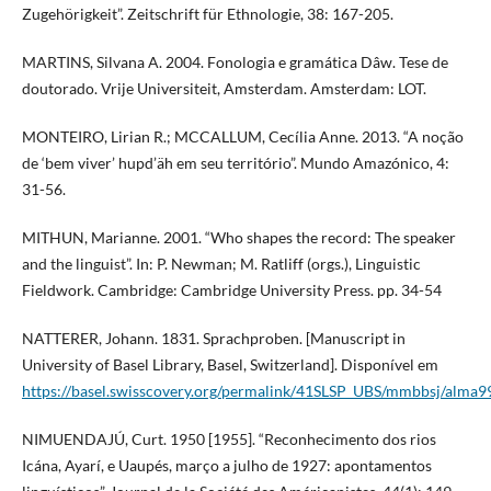
Zugehörigkeit”. Zeitschrift für Ethnologie, 38: 167-205.
MARTINS, Silvana A. 2004. Fonologia e gramática Dâw. Tese de
doutorado. Vrije Universiteit, Amsterdam. Amsterdam: LOT.
MONTEIRO, Lirian R.; MCCALLUM, Cecília Anne. 2013. “A noção
de ‘bem viver’ hupd’äh em seu território”. Mundo Amazónico, 4:
31-56.
MITHUN, Marianne. 2001. “Who shapes the record: The speaker
and the linguist”. In: P. Newman; M. Ratliff (orgs.), Linguistic
Fieldwork. Cambridge: Cambridge University Press. pp. 34-54
NATTERER, Johann. 1831. Sprachproben. [Manuscript in
University of Basel Library, Basel, Switzerland]. Disponível em
https://basel.swisscovery.org/permalink/41SLSP_UBS/mmbbsj/alm
NIMUENDAJÚ, Curt. 1950 [1955]. “Reconhecimento dos rios
Icána, Ayarí, e Uaupés, março a julho de 1927: apontamentos