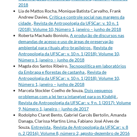
2018
Lia de Mattos Rocha, Monique Batista Carvalho, Frank
Andrew Davies,
Crítica e controle social nas margens da
cidade
,
Revista de Antropologia da UFSCar: v. 10 n. 1
(2018): Volume 10, Número 1, janeiro – junho de 2018
Roberta Machado Boniolo,
A produção de discursos nas
demandas de acesso e uso de áreas de preservação
ambiental para rituais afro-brasileiros
,
Revista de
Antropologia da UFSCar: v. 10 n. 1 (2018): Volume 10,
Número 1, janeiro – junho de 2018
Magda dos Santos Ribeiro,
Tecnopolítica em laboratórios
da Embrapa e florestas de castanha
,
Revista de
Antropologia da UFSCar: v. 10 n. 1 (2018): Volume 10,
Número 1, janeiro – junho de 2018
Marcela Stockler Coelho de Souza,
Dois pequenos
problemas com a lei terra intangível para os Kisêdjê
,
Revista de Antropologia da UFSCar: v. 9 n. 1 (2017): Volume
9, Número 1, janeiro – junho de 2017
Rodolpho Claret Bento, Gabriel Garcês Bertolin, Amanda
Danaga, Clarissa Martins Lima, Fabiano José Alves de
Souza,
Entrevista
,
Revista de Antropologia da UFSCar: v. 8
n. 2 (2016): Volume 8, número 2, agosto-dezembro de 2016