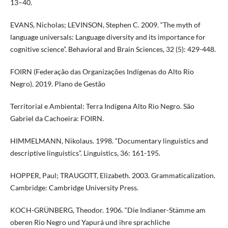
13–40.
EVANS, Nicholas; LEVINSON, Stephen C. 2009. “The myth of
language universals: Language diversity and its importance for
cognitive science”. Behavioral and Brain Sciences, 32 (5): 429-448.
FOIRN (Federação das Organizações Indígenas do Alto Rio
Negro). 2019. Plano de Gestão
Territorial e Ambiental: Terra Indígena Alto Rio Negro. São
Gabriel da Cachoeira: FOIRN.
HIMMELMANN, Nikolaus. 1998. “Documentary linguistics and
descriptive linguistics”. Linguistics, 36: 161-195.
HOPPER, Paul; TRAUGOTT, Elizabeth. 2003. Grammaticalization.
Cambridge: Cambridge University Press.
KOCH-GRÜNBERG, Theodor. 1906. “Die Indianer-Stämme am
oberen Rio Negro und Yapurá und ihre sprachliche