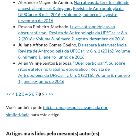
Alexandre Magno de Aquino,
Narrativas da territorialidade
ancestral entre os Kaingang
,
Revista de Antropologia da
UFSCar: v. 8 n. 2 (2016): Volume 8, número 2, agosto-
dezembro de 2016
Rosana Pinheiro-Machado,
Luzes antropológicas ao
obscurantismo
,
Revista de Antropologia da UFSCar: v. 8 n.
2 (2016): Volume 8, número 2, agosto-dezembro de 2016
Juliana Affonso Gomes Coelho,
Da espera à efervescência
,
Revista de Antropologia da UFSCar: v. 8 n. 1 (2016): Volume
8, número 1, janeiro-junho de 2016
Allan Winne Santos Barbosa,
“Quer participar?”, ou sobre
ritos e afetos no trabalho etnográfico
,
Revista de
Antropologia da UFSCar: v. 8 n. 1 (2016): Volume 8, número
1, janeiro-junho de 2016
<<
<
1
2
3
4
5
6
7
8
9
>
>>
Você também pode
iniciar uma pesquisa avançada por
similaridade
para este artigo.
Artigos mais lidos pelo mesmo(s) autor(es)