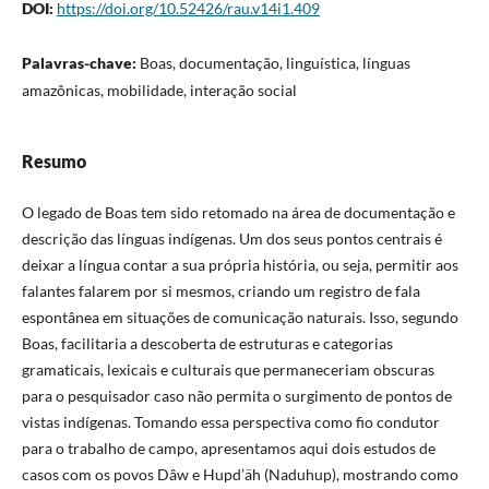
DOI:
https://doi.org/10.52426/rau.v14i1.409
Palavras-chave:
Boas, documentação, linguística, línguas
amazônicas, mobilidade, interação social
Resumo
O legado de Boas tem sido retomado na área de documentação e
descrição das línguas indígenas. Um dos seus pontos centrais é
deixar a língua contar a sua própria história, ou seja, permitir aos
falantes falarem por si mesmos, criando um registro de fala
espontânea em situações de comunicação naturais. Isso, segundo
Boas, facilitaria a descoberta de estruturas e categorias
gramaticais, lexicais e culturais que permaneceriam obscuras
para o pesquisador caso não permita o surgimento de pontos de
vistas indígenas. Tomando essa perspectiva como fio condutor
para o trabalho de campo, apresentamos aqui dois estudos de
casos com os povos Dâw e Hupd’äh (Naduhup), mostrando como