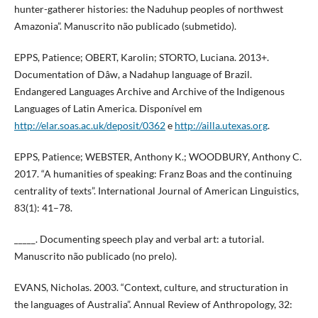
hunter-gatherer histories: the Naduhup peoples of northwest
Amazonia”. Manuscrito não publicado (submetido).
EPPS, Patience; OBERT, Karolin; STORTO, Luciana. 2013+.
Documentation of Dâw, a Nadahup language of Brazil.
Endangered Languages Archive and Archive of the Indigenous
Languages of Latin America. Disponível em
http://elar.soas.ac.uk/deposit/0362
e
http://ailla.utexas.org
.
EPPS, Patience; WEBSTER, Anthony K.; WOODBURY, Anthony C.
2017. “A humanities of speaking: Franz Boas and the continuing
centrality of texts”. International Journal of American Linguistics,
83(1): 41–78.
_____. Documenting speech play and verbal art: a tutorial.
Manuscrito não publicado (no prelo).
EVANS, Nicholas. 2003. “Context, culture, and structuration in
the languages of Australia”. Annual Review of Anthropology, 32: