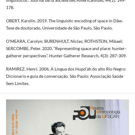
linguísticos”. Journal de la Société des Américanistes, 44(1): 149-
178.
OBERT, Karolin. 2019. The linguistic encoding of space in Dâw.
Tese de doutorado, Universidade de São Paulo, São Paulo.
O'MEARA, Carolyn; BURENHULT, Niclas; ROTHSTEIN, Mikael;
SERCOMBE, Peter. 2020. “Representing space and place: hunter-
gatherer perspectives”. Hunter Gatherer Research, 4(3): 287-309.
RAMIREZ, Henri. 2006. A Língua dos Hupd’äh do alto Rio Negro:
Dicionario e guia de conversação. São Paulo: Associação Saúde
Sem Limites.