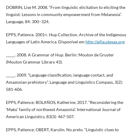
DOBRIN, Lise M. 2008. “From linguistic elicitation to eliciting the
linguist: Lessons in community empowerment from Melanesia”.
Language, 84: 300–324.
EPPS, Patience. 2001+. Hup Collection. Archive of the Indigenous
Languages of Latin America. Disponível em
http://ailla.utexas.org
.
­_____. 2008. A Grammar of Hup. Berlin: Mouton de Gruyter
(Mouton Grammar Library 43).
_____. 2009. “Language classification, language contact, and
Amazonian prehistory”. Language and Linguistics Compass, 3(2):
581-606.
EPPS, Patience; BOLAÑOS, Katherine. 2017. “Reconsidering the
‘Makú’ family of northwest Amazonia”. International Journal of
American Linguistics, 83(3): 467-507.
EPPS, Patience; OBERT, Karolin. No prelo. “Linguistic clues to