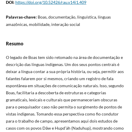
DOI:
https://doi.org/10.52426/rau.v14i1.409
Palavras-chave:
Boas, documentação, linguística, línguas
amazônicas, mobilidade, interação social
Resumo
O legado de Boas tem sido retomado na área de documentação e
descrição das línguas indígenas. Um dos seus pontos centrais é
deixar a língua contar a sua própria história, ou seja, permitir aos
falantes falarem por si mesmos, criando um registro de fala
espontânea em situações de comunicação naturais. Isso, segundo
Boas, facilitaria a descoberta de estruturas e categorias
gramaticais, lexicais e culturais que permaneceriam obscuras
para o pesquisador caso não permita o surgimento de pontos de
vistas indígenas. Tomando essa perspectiva como fio condutor
para o trabalho de campo, apresentamos aqui dois estudos de
casos com os povos Dâw e Hupd’äh (Naduhup), mostrando como