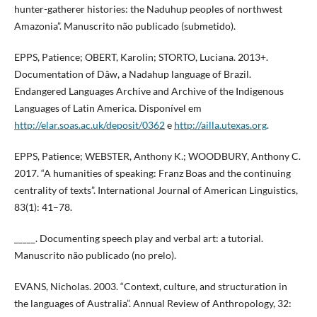
hunter-gatherer histories: the Naduhup peoples of northwest
Amazonia”. Manuscrito não publicado (submetido).
EPPS, Patience; OBERT, Karolin; STORTO, Luciana. 2013+.
Documentation of Dâw, a Nadahup language of Brazil.
Endangered Languages Archive and Archive of the Indigenous
Languages of Latin America. Disponível em
http://elar.soas.ac.uk/deposit/0362
e
http://ailla.utexas.org
.
EPPS, Patience; WEBSTER, Anthony K.; WOODBURY, Anthony C.
2017. “A humanities of speaking: Franz Boas and the continuing
centrality of texts”. International Journal of American Linguistics,
83(1): 41–78.
_____. Documenting speech play and verbal art: a tutorial.
Manuscrito não publicado (no prelo).
EVANS, Nicholas. 2003. “Context, culture, and structuration in
the languages of Australia”. Annual Review of Anthropology, 32: