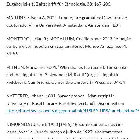
Zugehörigkeit”. Zeitschrift für Ethnologie, 38: 167-205.
MARTINS, Silvana A. 2004. Fonologia e gramática Dâw. Tese de
doutorado. Vrije Universiteit, Amsterdam. Amsterdam: LOT.
MONTEIRO, Lirian R.; MCCALLUM, Cecília Anne. 2013. “A noção
de ‘bem viver’ hupd’äh em seu território”. Mundo Amazónico, 4:
31-56.
MITHUN, Marianne. 2001. “Who shapes the record: The speaker
and the linguist”. In: P. Newman; M. Ratliff (orgs.), Linguistic
Fieldwork. Cambridge: Cambridge University Press. pp. 34-54
NATTERER, Johann. 1831. Sprachproben. [Manuscript in
University of Basel Library, Basel, Switzerland]. Disponível em
https://basel.swisscovery.org/permalink/41SLSP_UBS/mmbbsj/alm
NIMUENDAJÚ, Curt. 1950 [1955]. “Reconhecimento dos rios
Icána, Ayarí, e Uaupés, março a julho de 1927: apontamentos