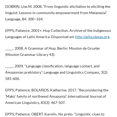
DOBRIN, Lise M. 2008. “From linguistic elicitation to eliciting the
linguist: Lessons in community empowerment from Melanesia”.
Language, 84: 300–324.
EPPS, Patience. 2001+. Hup Collection. Archive of the Indigenous
Languages of Latin America. Disponível em
http://ailla.utexas.org
.
­_____. 2008. A Grammar of Hup. Berlin: Mouton de Gruyter
(Mouton Grammar Library 43).
_____. 2009. “Language classification, language contact, and
Amazonian prehistory”. Language and Linguistics Compass, 3(2):
581-606.
EPPS, Patience; BOLAÑOS, Katherine. 2017. “Reconsidering the
‘Makú’ family of northwest Amazonia”. International Journal of
American Linguistics, 83(3): 467-507.
EPPS, Patience; OBERT, Karolin. No prelo. “Linguistic clues to