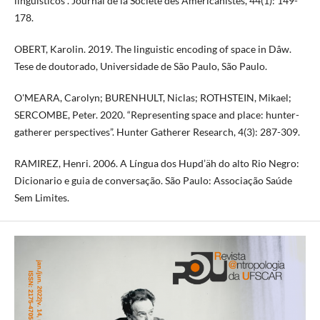
linguísticos”. Journal de la Société des Américanistes, 44(1): 149-
178.
OBERT, Karolin. 2019. The linguistic encoding of space in Dâw.
Tese de doutorado, Universidade de São Paulo, São Paulo.
O'MEARA, Carolyn; BURENHULT, Niclas; ROTHSTEIN, Mikael;
SERCOMBE, Peter. 2020. “Representing space and place: hunter-
gatherer perspectives”. Hunter Gatherer Research, 4(3): 287-309.
RAMIREZ, Henri. 2006. A Língua dos Hupd’äh do alto Rio Negro:
Dicionario e guia de conversação. São Paulo: Associação Saúde
Sem Limites.