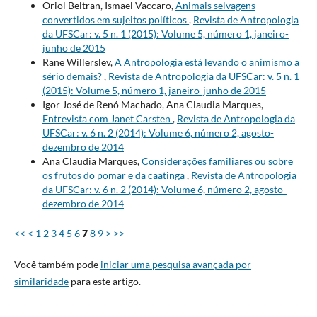
Oriol Beltran, Ismael Vaccaro,
Animais selvagens
convertidos em sujeitos políticos
,
Revista de Antropologia
da UFSCar: v. 5 n. 1 (2015): Volume 5, número 1, janeiro-
junho de 2015
Rane Willerslev,
A Antropologia está levando o animismo a
sério demais?
,
Revista de Antropologia da UFSCar: v. 5 n. 1
(2015): Volume 5, número 1, janeiro-junho de 2015
Igor José de Renó Machado, Ana Claudia Marques,
Entrevista com Janet Carsten
,
Revista de Antropologia da
UFSCar: v. 6 n. 2 (2014): Volume 6, número 2, agosto-
dezembro de 2014
Ana Claudia Marques,
Considerações familiares ou sobre
os frutos do pomar e da caatinga
,
Revista de Antropologia
da UFSCar: v. 6 n. 2 (2014): Volume 6, número 2, agosto-
dezembro de 2014
<<
<
1
2
3
4
5
6
7
8
9
>
>>
Você também pode
iniciar uma pesquisa avançada por
similaridade
para este artigo.