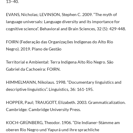
13–40.
EVANS, Nicholas; LEVINSON, Stephen C. 2009. “The myth of
language universals: Language diversity and its importance for
cognitive science”. Behavioral and Brain Sciences, 32 (5): 429-448.
FOIRN (Federação das Organizações Indígenas do Alto Rio
Negro). 2019. Plano de Gestão
Territorial e Ambiental: Terra Indígena Alto Rio Negro. São
Gabriel da Cachoeira: FOIRN.
HIMMELMANN, Nikolaus. 1998. “Documentary linguistics and
descriptive linguistics”. Linguistics, 36: 161-195.
HOPPER, Paul; TRAUGOTT, Elizabeth. 2003. Grammaticalization.
Cambridge: Cambridge University Press.
KOCH-GRÜNBERG, Theodor. 1906. “Die Indianer-Stämme am
oberen Rio Negro und Yapurá und ihre sprachliche