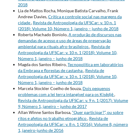
2018
Lia de Mattos Rocha, Monique Batista Carvalho, Frank
Andrew Davies,
Crítica e controle social nas margens da
cidade
,
Revista de Antropologia da UFSCar: v. 10 n. 1
(2018): Volume 10, Número 1, janeiro – junho de 2018
Roberta Machado Boniolo,
A produção de discursos nas
demandas de acesso e uso de áreas de preservação
ambiental para rituais afro-brasileiros
,
Revista de
Antropologia da UFSCar: v. 10 n. 1 (2018): Volume 10,
Número 1, janeiro – junho de 2018
Magda dos Santos Ribeiro,
Tecnopolítica em laboratórios
da Embrapa e florestas de castanha
,
Revista de
Antropologia da UFSCar: v. 10 n. 1 (2018): Volume 10,
Número 1, janeiro – junho de 2018
Marcela Stockler Coelho de Souza,
Dois pequenos
problemas com a lei terra intangível para os Kisêdjê
,
Revista de Antropologia da UFSCar: v. 9 n. 1 (2017): Volume
9, Número 1, janeiro – junho de 2017
Allan Winne Santos Barbosa,
“Quer participar?”, ou sobre
ritos e afetos no trabalho etnográfico
,
Revista de
Antropologia da UFSCar: v. 8 n. 1 (2016): Volume 8, número
1, janeiro-junho de 2016