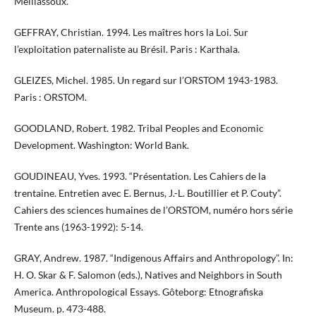
Meillassoux.
GEFFRAY, Christian. 1994. Les maîtres hors la Loi. Sur
l’exploitation paternaliste au Brésil. Paris : Karthala.
GLEIZES, Michel. 1985. Un regard sur l’ORSTOM 1943-1983.
Paris : ORSTOM.
GOODLAND, Robert. 1982. Tribal Peoples and Economic
Development. Washington: World Bank.
GOUDINEAU, Yves. 1993. “Présentation. Les Cahiers de la
trentaine. Entretien avec E. Bernus, J.-L. Boutillier et P. Couty”.
Cahiers des sciences humaines de l’ORSTOM, numéro hors série
Trente ans (1963-1992): 5-14.
GRAY, Andrew. 1987. “Indigenous Affairs and Anthropology”. In:
H. O. Skar & F. Salomon (eds.), Natives and Neighbors in South
America. Anthropological Essays. Gôteborg: Etnografiska
Museum. p. 473-488.