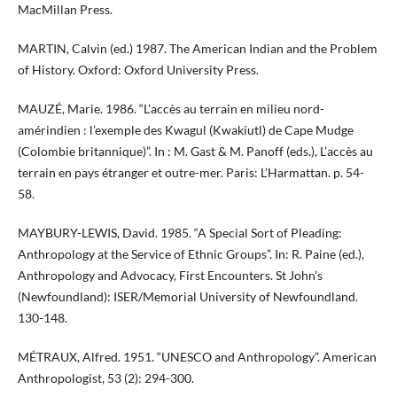
MacMillan Press.
MARTIN, Calvin (ed.) 1987. The American Indian and the Problem
of History. Oxford: Oxford University Press.
MAUZÉ, Marie. 1986. “L’accès au terrain en milieu nord-
amérindien : l’exemple des Kwagul (Kwakiutl) de Cape Mudge
(Colombie britannique)”. In : M. Gast & M. Panoff (eds.), L’accès au
terrain en pays étranger et outre-mer. Paris: L’Harmattan. p. 54-
58.
MAYBURY-LEWIS, David. 1985. “A Special Sort of Pleading:
Anthropology at the Service of Ethnic Groups”. In: R. Paine (ed.),
Anthropology and Advocacy, First Encounters. St John’s
(Newfoundland): ISER/Memorial University of Newfoundland.
130-148.
MÉTRAUX, Alfred. 1951. “UNESCO and Anthropology”. American
Anthropologist, 53 (2): 294-300.