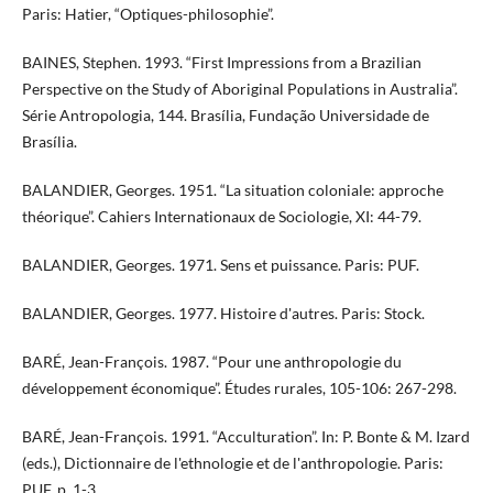
Paris: Hatier, “Optiques-philosophie”.
BAINES, Stephen. 1993. “First Impressions from a Brazilian
Perspective on the Study of Aboriginal Populations in Australia”.
Série Antropologia, 144. Brasília, Fundação Universidade de
Brasília.
BALANDIER, Georges. 1951. “La situation coloniale: approche
théorique”. Cahiers Internationaux de Sociologie, XI: 44-79.
BALANDIER, Georges. 1971. Sens et puissance. Paris: PUF.
BALANDIER, Georges. 1977. Histoire d'autres. Paris: Stock.
BARÉ, Jean-François. 1987. “Pour une anthropologie du
développement économique”. Études rurales, 105-106: 267-298.
​​​BARÉ, Jean-François. 1991. “Acculturation”. In: P. Bonte & M. Izard
(eds.), Dictionnaire de l'ethnologie et de l'anthropologie. Paris:
PUF. p. 1-3.