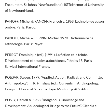
Encounters. St John's (Newfoundland): ISER/Memorial University
of Newfound-land.
PANOFF, Michel & PANOFF, Francoise. 1968. L'ethnologue et son
ombre. Paris: Payot.
PANOFF, Michel & PERRIN, Michel. 1973. Dictionnaire de
l'ethnologie. Paris: Payot.
PERROT, Dominique (ed.). (1991). La fiction et la feinte.
Développement et peuples autochtones. Ethnies 13. Paris :
Survival International France.
POLGAR, Steven. 1979. “Applied, Action, Radical, and Committed
Anthropology”. In: R. Hinshaw (ed.), Currents in Anthropology.
Essays in Honor of S. Tax. La Haye: Mouton. p. 409-418.
POSEY, Darrell A. 1983. “Indigenous Knowledge and
Development: An Ideological Bridge to the Future”. Ciência e