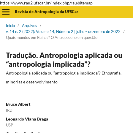
https://www.rau2.ufscar.br/index.php/rau/sitemap
Revista de Antropologia da UFSCar
Início
/
Arquivos
/
v. 14 n. 2 (2022): Volume 14, Número 2 | julho – dezembro de 2022
/
Quais mundos em Ruínas? O Antropoceno em questão
Tradução. Antropologia aplicada ou
“antropologia implicada”?
Antropologia aplicada ou “antropologia implicada”? Etnografia,
minorias e desenvolvimento
Bruce Albert
IRD
Leonardo VIana Braga
USP