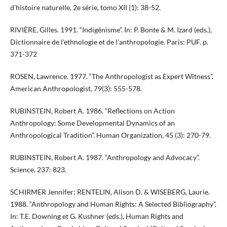
d'histoire naturelle, 2e série, tomo XII (1): 38-52.
RIVIÈRE, Gilles. 1991. “Indigénisme”. In: P. Bonte & M. Izard (eds.),
Dictionnaire de l'ethnologie et de l'anthropologie. Paris: PUF. p.
371-372
ROSEN, Lawrence. 1977. “The Anthropologist as Expert Witness”.
American Anthropologist, 79(3): 555-578.
RUBINSTEIN, Robert A. 1986. “Reflections on Action
Anthropology: Some Developmental Dynamics of an
Anthropological Tradition”. Human Organization, 45 (3): 270-79.
RUBINSTEIN, Robert A. 1987. “Anthropology and Advocacy”.
Science, 237: 823.
SCHIRMER Jennifer; RENTELIN, Alison D. & WISEBERG, Laurie.
1988. “Anthropology and Human Rights: A Selected Bibliography”.
In: T.E. Downing et G. Kushner (eds.), Human Rights and