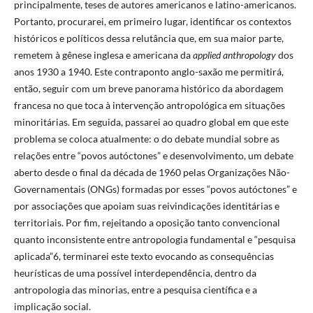
principalmente, teses de autores americanos e latino-americanos.
Portanto, procurarei, em primeiro lugar, identificar os contextos
históricos e políticos dessa relutância que, em sua maior parte,
remetem à gênese inglesa e americana da ​​
applied anthropology
dos
anos 1930 a 1940. Este contraponto anglo-saxão me permitirá,
então, seguir com um breve panorama histórico da abordagem
francesa no que toca à intervenção antropológica em situações
minoritárias. Em seguida, passarei ao quadro global em que este
problema se coloca atualmente: o do debate mundial sobre as
relações entre “povos autóctones” e desenvolvimento, um debate
aberto desde o final da década de 1960 pelas Organizações Não-
Governamentais (ONGs) formadas por esses “povos autóctones” e ​
por​ associações que apoiam suas reivindicações identitárias e
territoriais. Por fim, rejeitando a oposição tanto convencional
quanto inconsistente entre antropologia fundamental e “pesquisa
aplicada”6, terminarei este texto evocando as consequências
heurísticas de uma possível interdependência, dentro da
antropologia das minorias, entre a pesquisa científica e a
implicação social.