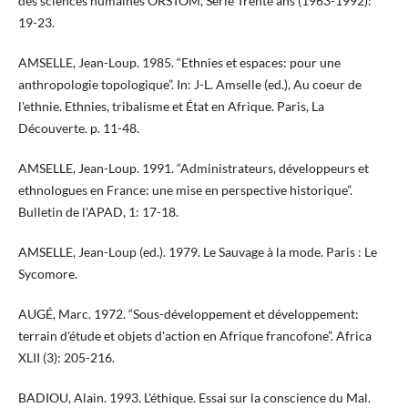
des sciences humaines ORSTOM, Série Trente ans (1963-1992):
19-23.
AMSELLE, Jean-Loup. 1985. “Ethnies et espaces: pour une
anthropologie topologique”. In: J-L. Amselle (ed.), Au coeur de
l'ethnie. Ethnies, tribalisme et État en Afrique. Paris, La
Découverte. p. 11-48.
AMSELLE, Jean-Loup. 1991. “Administrateurs, développeurs et
ethnologues en France: une mise en perspective historique”.
Bulletin de l'APAD, 1: 17-18.
AMSELLE, Jean-Loup (ed.). 1979. Le Sauvage à la mode. Paris : Le
Sycomore.
AUGÉ, Marc. 1972. “Sous-développement et développement:
terrain d'étude et objets d'action en Afrique francofone”. Africa
XLII (3): 205-216.
BADIOU, Alain. 1993. L'éthique. Essai sur la conscience du Mal.