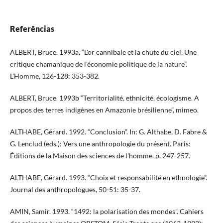
Referências
ALBERT, Bruce. 1993a. “L'or cannibale et la chute du ciel. Une
critique chamanique de l'économie politique de la nature”.
L'Homme, 126-128: 353-382.
ALBERT, Bruce. 1993b “Territorialité, ethnicité, écologisme. A
propos des terres indigènes en Amazonie brésilienne”, mimeo.
ALTHABE, Gérard. 1992. “Conclusion”. In: G. Althabe, D. Fabre &
G. Lenclud (eds.): Vers une anthropologie du présent. Paris:
Éditions de la Maison des sciences de l'homme. p. 247-257.
ALTHABE, Gérard. 1993. “Choix et responsabilité en ethnologie”.
Journal des anthropologues, 50-51: 35-37.
AMIN, Samir. 1993. “1492: la polarisation des mondes”. Cahiers