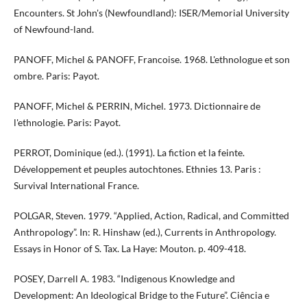
Encounters. St John's (Newfoundland): ISER/Memorial University
of Newfound-land.
PANOFF, Michel & PANOFF, Francoise. 1968. L'ethnologue et son
ombre. Paris: Payot.
PANOFF, Michel & PERRIN, Michel. 1973. Dictionnaire de
l'ethnologie. Paris: Payot.
PERROT, Dominique (ed.). (1991). La fiction et la feinte.
Développement et peuples autochtones. Ethnies 13. Paris :
Survival International France.
POLGAR, Steven. 1979. “Applied, Action, Radical, and Committed
Anthropology”. In: R. Hinshaw (ed.), Currents in Anthropology.
Essays in Honor of S. Tax. La Haye: Mouton. p. 409-418.
POSEY, Darrell A. 1983. “Indigenous Knowledge and
Development: An Ideological Bridge to the Future”. Ciência e