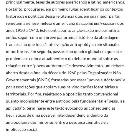
principalmente, teses de autores americanos e latino-americanos.
Portanto, procurarei, em primeiro lugar, identificar os contextos
históricos e políticos dessa relutância que, em sua maior parte,
remetem à gênese inglesa e americana da ​​
applied anthropology
dos
anos 1930 a 1940. Este contraponto anglo-saxão me permitirá,
então, seguir com um breve panorama histórico da abordagem
francesa no que toca à intervenção antropológica em situações
minoritárias. Em seguida, passarei ao quadro global em que este
problema se coloca atualmente: o do debate mundial sobre as
relações entre “povos autóctones” e desenvolvimento, um debate
aberto desde o final da década de 1960 pelas Organizações Não-
Governamentais (ONGs) formadas por esses “povos autóctones” e ​
por​ associações que apoiam suas reivindicações identitárias e
territoriais. Por fim, rejeitando a oposição tanto convencional
quanto inconsistente entre antropologia fundamental e “pesquisa
aplicada”6, terminarei este texto evocando as consequências
heurísticas de uma possível interdependência, dentro da
antropologia das minorias, entre a pesquisa científica e a
implicação social.