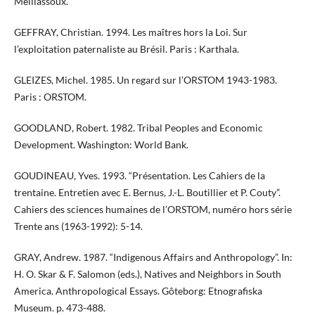
Meillassoux.
GEFFRAY, Christian. 1994. Les maîtres hors la Loi. Sur
l’exploitation paternaliste au Brésil. Paris : Karthala.
GLEIZES, Michel. 1985. Un regard sur l’ORSTOM 1943-1983.
Paris : ORSTOM.
GOODLAND, Robert. 1982. Tribal Peoples and Economic
Development. Washington: World Bank.
GOUDINEAU, Yves. 1993. “Présentation. Les Cahiers de la
trentaine. Entretien avec E. Bernus, J.-L. Boutillier et P. Couty”.
Cahiers des sciences humaines de l’ORSTOM, numéro hors série
Trente ans (1963-1992): 5-14.
GRAY, Andrew. 1987. “Indigenous Affairs and Anthropology”. In:
H. O. Skar & F. Salomon (eds.), Natives and Neighbors in South
America. Anthropological Essays. Gôteborg: Etnografiska
Museum. p. 473-488.