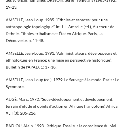
des sciences humaines ORSTOM, Série Trente ans (1963-1992):
19-23.
AMSELLE, Jean-Loup. 1985. “Ethnies et espaces: pour une
anthropologie topologique”. In: J-L. Amselle (ed.), Au coeur de
l'ethnie. Ethnies, tribalisme et État en Afrique. Paris, La
Découverte. p. 11-48.
AMSELLE, Jean-Loup. 1991. “Administrateurs, développeurs et
ethnologues en France: une mise en perspective historique”.
Bulletin de l'APAD, 1: 17-18.
AMSELLE, Jean-Loup (ed.). 1979. Le Sauvage à la mode. Paris : Le
Sycomore.
AUGÉ, Marc. 1972. “Sous-développement et développement:
terrain d'étude et objets d'action en Afrique francofone”. Africa
XLII (3): 205-216.
BADIOU, Alain. 1993. L'éthique. Essai sur la conscience du Mal.