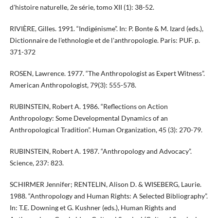
d'histoire naturelle, 2e série, tomo XII (1): 38-52.
RIVIÈRE, Gilles. 1991. “Indigénisme”. In: P. Bonte & M. Izard (eds.),
Dictionnaire de l'ethnologie et de l'anthropologie. Paris: PUF. p.
371-372
ROSEN, Lawrence. 1977. “The Anthropologist as Expert Witness”.
American Anthropologist, 79(3): 555-578.
RUBINSTEIN, Robert A. 1986. “Reflections on Action
Anthropology: Some Developmental Dynamics of an
Anthropological Tradition”. Human Organization, 45 (3): 270-79.
RUBINSTEIN, Robert A. 1987. “Anthropology and Advocacy”.
Science, 237: 823.
SCHIRMER Jennifer; RENTELIN, Alison D. & WISEBERG, Laurie.
1988. “Anthropology and Human Rights: A Selected Bibliography”.
In: T.E. Downing et G. Kushner (eds.), Human Rights and