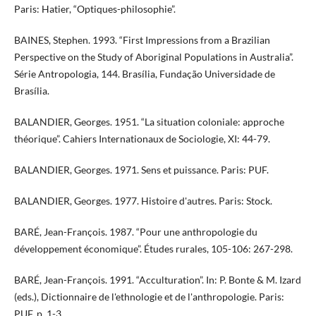
Paris: Hatier, “Optiques-philosophie”.
BAINES, Stephen. 1993. “First Impressions from a Brazilian
Perspective on the Study of Aboriginal Populations in Australia”.
Série Antropologia, 144. Brasília, Fundação Universidade de
Brasília.
BALANDIER, Georges. 1951. “La situation coloniale: approche
théorique”. Cahiers Internationaux de Sociologie, XI: 44-79.
BALANDIER, Georges. 1971. Sens et puissance. Paris: PUF.
BALANDIER, Georges. 1977. Histoire d'autres. Paris: Stock.
BARÉ, Jean-François. 1987. “Pour une anthropologie du
développement économique”. Études rurales, 105-106: 267-298.
​​​BARÉ, Jean-François. 1991. “Acculturation”. In: P. Bonte & M. Izard
(eds.), Dictionnaire de l'ethnologie et de l'anthropologie. Paris:
PUF. p. 1-3.