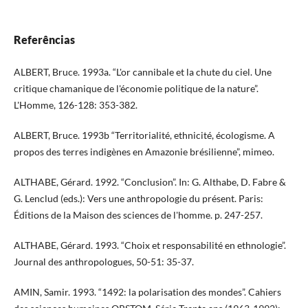
Referências
ALBERT, Bruce. 1993a. “L'or cannibale et la chute du ciel. Une
critique chamanique de l'économie politique de la nature”.
L'Homme, 126-128: 353-382.
ALBERT, Bruce. 1993b “Territorialité, ethnicité, écologisme. A
propos des terres indigènes en Amazonie brésilienne”, mimeo.
ALTHABE, Gérard. 1992. “Conclusion”. In: G. Althabe, D. Fabre &
G. Lenclud (eds.): Vers une anthropologie du présent. Paris:
Éditions de la Maison des sciences de l'homme. p. 247-257.
ALTHABE, Gérard. 1993. “Choix et responsabilité en ethnologie”.
Journal des anthropologues, 50-51: 35-37.
AMIN, Samir. 1993. “1492: la polarisation des mondes”. Cahiers