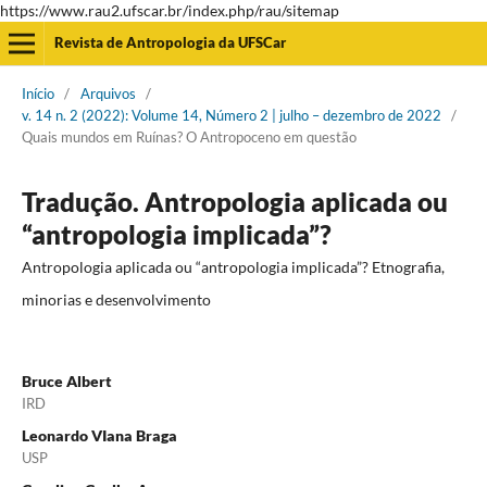
https://www.rau2.ufscar.br/index.php/rau/sitemap
Revista de Antropologia da UFSCar
Início
/
Arquivos
/
v. 14 n. 2 (2022): Volume 14, Número 2 | julho – dezembro de 2022
/
Quais mundos em Ruínas? O Antropoceno em questão
Tradução. Antropologia aplicada ou
“antropologia implicada”?
Antropologia aplicada ou “antropologia implicada”? Etnografia,
minorias e desenvolvimento
Bruce Albert
IRD
Leonardo VIana Braga
USP