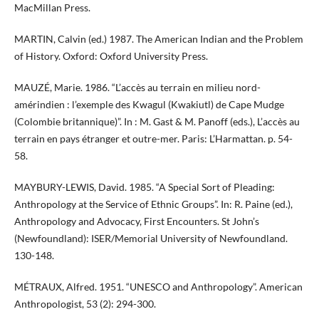
MacMillan Press.
MARTIN, Calvin (ed.) 1987. The American Indian and the Problem
of History. Oxford: Oxford University Press.
MAUZÉ, Marie. 1986. “L’accès au terrain en milieu nord-
amérindien : l’exemple des Kwagul (Kwakiutl) de Cape Mudge
(Colombie britannique)”. In : M. Gast & M. Panoff (eds.), L’accès au
terrain en pays étranger et outre-mer. Paris: L’Harmattan. p. 54-
58.
MAYBURY-LEWIS, David. 1985. “A Special Sort of Pleading:
Anthropology at the Service of Ethnic Groups”. In: R. Paine (ed.),
Anthropology and Advocacy, First Encounters. St John’s
(Newfoundland): ISER/Memorial University of Newfoundland.
130-148.
MÉTRAUX, Alfred. 1951. “UNESCO and Anthropology”. American
Anthropologist, 53 (2): 294-300.