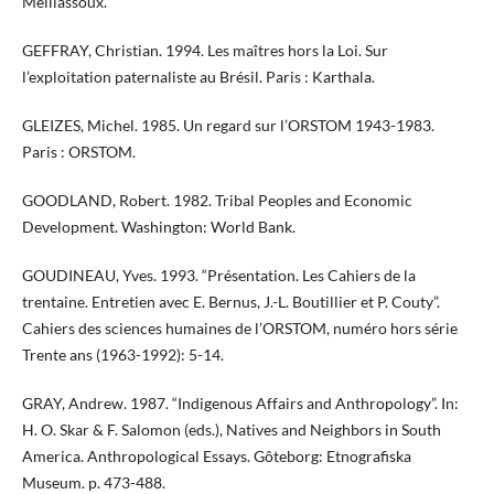
Meillassoux.
GEFFRAY, Christian. 1994. Les maîtres hors la Loi. Sur
l’exploitation paternaliste au Brésil. Paris : Karthala.
GLEIZES, Michel. 1985. Un regard sur l’ORSTOM 1943-1983.
Paris : ORSTOM.
GOODLAND, Robert. 1982. Tribal Peoples and Economic
Development. Washington: World Bank.
GOUDINEAU, Yves. 1993. “Présentation. Les Cahiers de la
trentaine. Entretien avec E. Bernus, J.-L. Boutillier et P. Couty”.
Cahiers des sciences humaines de l’ORSTOM, numéro hors série
Trente ans (1963-1992): 5-14.
GRAY, Andrew. 1987. “Indigenous Affairs and Anthropology”. In:
H. O. Skar & F. Salomon (eds.), Natives and Neighbors in South
America. Anthropological Essays. Gôteborg: Etnografiska
Museum. p. 473-488.