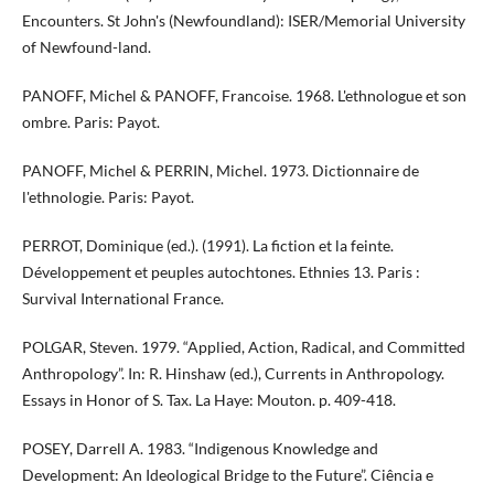
Encounters. St John's (Newfoundland): ISER/Memorial University
of Newfound-land.
PANOFF, Michel & PANOFF, Francoise. 1968. L'ethnologue et son
ombre. Paris: Payot.
PANOFF, Michel & PERRIN, Michel. 1973. Dictionnaire de
l'ethnologie. Paris: Payot.
PERROT, Dominique (ed.). (1991). La fiction et la feinte.
Développement et peuples autochtones. Ethnies 13. Paris :
Survival International France.
POLGAR, Steven. 1979. “Applied, Action, Radical, and Committed
Anthropology”. In: R. Hinshaw (ed.), Currents in Anthropology.
Essays in Honor of S. Tax. La Haye: Mouton. p. 409-418.
POSEY, Darrell A. 1983. “Indigenous Knowledge and
Development: An Ideological Bridge to the Future”. Ciência e