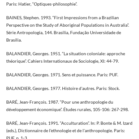
Paris: Hatier, “Optiques-philosophie”.
BAINES, Stephen. 1993. “First Impressions from a Brazilian
Perspective on the Study of Aboriginal Populations in Australia”.
Série Antropologia, 144. Brasília, Fundação Universidade de
Brasília.
BALANDIER, Georges. 1951. “La situation coloniale: approche
théorique”. Cahiers Internationaux de Sociologie, XI: 44-79.
BALANDIER, Georges. 1971. Sens et puissance. Paris: PUF.
BALANDIER, Georges. 1977. Histoire d'autres. Paris: Stock.
BARÉ, Jean-François. 1987. “Pour une anthropologie du
développement économique”. Études rurales, 105-106: 267-298.
​​​BARÉ, Jean-François. 1991. “Acculturation”. In: P. Bonte & M. Izard
(eds.), Dictionnaire de l'ethnologie et de l'anthropologie. Paris:
PUF. p. 1-3.