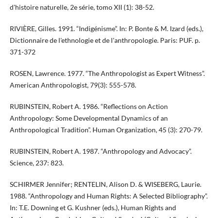
d'histoire naturelle, 2e série, tomo XII (1): 38-52.
RIVIÈRE, Gilles. 1991. “Indigénisme”. In: P. Bonte & M. Izard (eds.),
Dictionnaire de l'ethnologie et de l'anthropologie. Paris: PUF. p.
371-372
ROSEN, Lawrence. 1977. “The Anthropologist as Expert Witness”.
American Anthropologist, 79(3): 555-578.
RUBINSTEIN, Robert A. 1986. “Reflections on Action
Anthropology: Some Developmental Dynamics of an
Anthropological Tradition”. Human Organization, 45 (3): 270-79.
RUBINSTEIN, Robert A. 1987. “Anthropology and Advocacy”.
Science, 237: 823.
SCHIRMER Jennifer; RENTELIN, Alison D. & WISEBERG, Laurie.
1988. “Anthropology and Human Rights: A Selected Bibliography”.
In: T.E. Downing et G. Kushner (eds.), Human Rights and