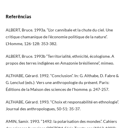
Referências
ALBERT, Bruce. 1993a. “L'or cannibale et la chute du ciel. Une
critique chamanique de l'économie politique de la nature”.
L'Homme, 126-128: 353-382.
ALBERT, Bruce. 1993b “Territorialité, ethnicité, écologisme. A
propos des terres indigènes en Amazonie brésilienne”, mimeo.
ALTHABE, Gérard. 1992. “Conclusion”. In: G. Althabe, D. Fabre &
G. Lenclud (eds.): Vers une anthropologie du présent. Paris:
Éditions de la Maison des sciences de l'homme. p. 247-257.
ALTHABE, Gérard. 1993. “Choix et responsabilité en ethnologie”.
Journal des anthropologues, 50-51: 35-37.
AMIN, Samir. 1993. “1492: la polarisation des mondes”. Cahiers