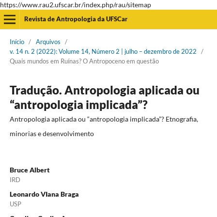
https://www.rau2.ufscar.br/index.php/rau/sitemap
Revista de Antropologia da UFSCar
Início
/
Arquivos
/
v. 14 n. 2 (2022): Volume 14, Número 2 | julho – dezembro de 2022
/
Quais mundos em Ruínas? O Antropoceno em questão
Tradução. Antropologia aplicada ou
“antropologia implicada”?
Antropologia aplicada ou “antropologia implicada”? Etnografia,
minorias e desenvolvimento
Bruce Albert
IRD
Leonardo VIana Braga
USP