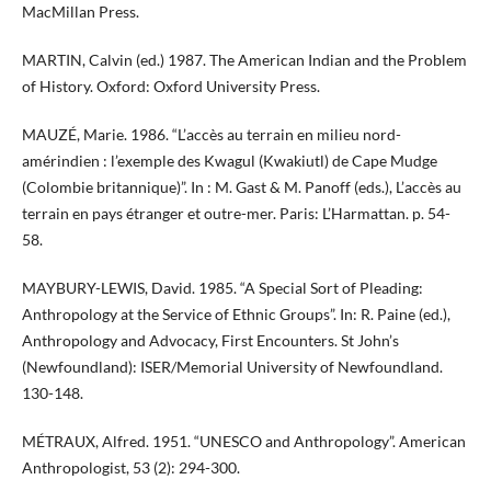
MacMillan Press.
MARTIN, Calvin (ed.) 1987. The American Indian and the Problem
of History. Oxford: Oxford University Press.
MAUZÉ, Marie. 1986. “L’accès au terrain en milieu nord-
amérindien : l’exemple des Kwagul (Kwakiutl) de Cape Mudge
(Colombie britannique)”. In : M. Gast & M. Panoff (eds.), L’accès au
terrain en pays étranger et outre-mer. Paris: L’Harmattan. p. 54-
58.
MAYBURY-LEWIS, David. 1985. “A Special Sort of Pleading:
Anthropology at the Service of Ethnic Groups”. In: R. Paine (ed.),
Anthropology and Advocacy, First Encounters. St John’s
(Newfoundland): ISER/Memorial University of Newfoundland.
130-148.
MÉTRAUX, Alfred. 1951. “UNESCO and Anthropology”. American
Anthropologist, 53 (2): 294-300.