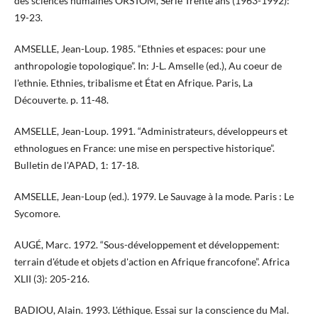
des sciences humaines ORSTOM, Série Trente ans (1963-1992):
19-23.
AMSELLE, Jean-Loup. 1985. “Ethnies et espaces: pour une
anthropologie topologique”. In: J-L. Amselle (ed.), Au coeur de
l'ethnie. Ethnies, tribalisme et État en Afrique. Paris, La
Découverte. p. 11-48.
AMSELLE, Jean-Loup. 1991. “Administrateurs, développeurs et
ethnologues en France: une mise en perspective historique”.
Bulletin de l'APAD, 1: 17-18.
AMSELLE, Jean-Loup (ed.). 1979. Le Sauvage à la mode. Paris : Le
Sycomore.
AUGÉ, Marc. 1972. “Sous-développement et développement:
terrain d'étude et objets d'action en Afrique francofone”. Africa
XLII (3): 205-216.
BADIOU, Alain. 1993. L'éthique. Essai sur la conscience du Mal.