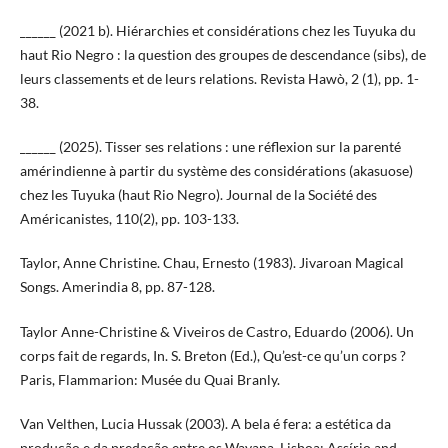
______ (2021 b). Hiérarchies et considérations chez les Tuyuka du
haut Rio Negro : la question des groupes de descendance (sibs), de
leurs classements et de leurs relations. Revista Hawò, 2 (1), pp. 1-
38.
______ (2025). Tisser ses relations : une réflexion sur la parenté
amérindienne à partir du système des considérations (akasuose)
chez les Tuyuka (haut Rio Negro). Journal de la Société des
Américanistes, 110(2), pp. 103-133.
Taylor, Anne Christine. Chau, Ernesto (1983). Jivaroan Magical
Songs. Amerindia 8, pp. 87-128.
Taylor Anne-Christine & Viveiros de Castro, Eduardo (2006). Un
corps fait de regards, In. S. Breton (Ed.), Qu’est-ce qu’un corps ?
Paris, Flammarion: Musée du Quai Branly.
Van Velthen, Lucia Hussak (2003). A bela é fera: a estética da
produção e da predação entre os Wayana. Lisboa: Assírio and