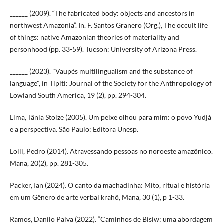
______ (2009). “The fabricated body: objects and ancestors in
northwest Amazonia”. In. F. Santos Granero (Org.), The occult life
of things: native Amazonian theories of materiality and
personhood (pp. 33-59). Tucson: University of Arizona Press.
______ (2023). "Vaupés multilingualism and the substance of
language", in Tipití: Journal of the Society for the Anthropology of
Lowland South America, 19 (2), pp. 294-304.
Lima, Tânia Stolze (2005). Um peixe olhou para mim: o povo Yudjá
e a perspectiva. São Paulo: Editora Unesp.
Lolli, Pedro (2014). Atravessando pessoas no noroeste amazônico.
Mana, 20(2), pp. 281-305.
Packer, Ian (2024). O canto da machadinha: Mito, ritual e história
em um Gênero de arte verbal krahô, Mana, 30 (1), p 1-33.
Ramos, Danilo Paiva (2022). “Caminhos de Bisiw: uma abordagem