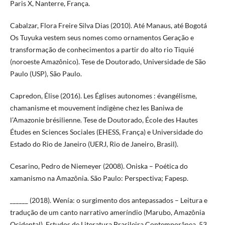
Paris X, Nanterre, França.
Cabalzar, Flora Freire Silva Dias (2010). Até Manaus, até Bogotá
Os Tuyuka vestem seus nomes como ornamentos Geração e
transformação de conhecimentos a partir do alto rio Tiquié
(noroeste Amazônico). Tese de Doutorado, Universidade de São
Paulo (USP), São Paulo.
Capredon, Élise (2016). Les Églises autonomes : évangélisme,
chamanisme et mouvement indigène chez les Baniwa de
l’Amazonie brésilienne. Tese de Doutorado, École des Hautes
Études en Sciences Sociales (EHESS, França) e Universidade do
Estado do Rio de Janeiro (UERJ, Rio de Janeiro, Brasil).
Cesarino, Pedro de Niemeyer (2008). Oniska – Poética do
xamanismo na Amazônia. São Paulo: Perspectiva; Fapesp.
______ (2018). Wenía: o surgimento dos antepassados – Leitura e
tradução de um canto narrativo ameríndio (Marubo, Amazônia
Ocidental). Estudos de Literatura Brasileira Contemporânea, 53,