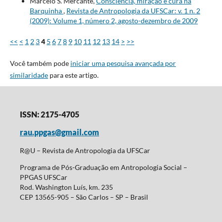
Marcelo S. Mercante,
Consciência, miração e cura na
Barquinha
,
Revista de Antropologia da UFSCar: v. 1 n. 2
(2009): Volume 1, número 2, agosto-dezembro de 2009
<<
<
1
2
3
4
5
6
7
8
9
10
11
12
13
14
>
>>
Você também pode
iniciar uma pesquisa avançada por
similaridade
para este artigo.
ISSN: 2175-4705
rau.ppgas@gmail.com
R@U – Revista de Antropologia da UFSCar
Programa de Pós-Graduação em Antropologia Social –
PPGAS UFSCar
Rod. Washington Luís, km. 235
CEP 13565-905 – São Carlos – SP – Brasil