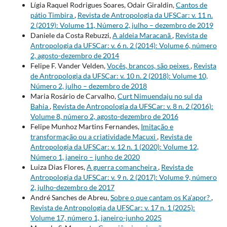
Lígia Raquel Rodrigues Soares, Odair Giraldin,
Cantos de
pátio Timbira
,
Revista de Antropologia da UFSCar: v. 11 n.
2 (2019): Volume 11, Número 2, julho – dezembro de 2019
Daniele da Costa Rebuzzi,
A aldeia Maracanã
,
Revista de
Antropologia da UFSCar: v. 6 n. 2 (2014): Volume 6, número
2, agosto-dezembro de 2014
Felipe F. Vander Velden,
Vocês, brancos, são peixes
,
Revista
de Antropologia da UFSCar: v. 10 n. 2 (2018): Volume 10,
Número 2, julho – dezembro de 2018
Maria Rosário de Carvalho,
Curt Nimuendaju no sul da
Bahia
,
Revista de Antropologia da UFSCar: v. 8 n. 2 (2016):
Volume 8, número 2, agosto-dezembro de 2016
Felipe Munhoz Martins Fernandes,
Imitação e
transformação ou a criatividade Macuxi
,
Revista de
Antropologia da UFSCar: v. 12 n. 1 (2020): Volume 12,
Número 1, janeiro – junho de 2020
Luiza Dias Flores,
A guerra comancheira
,
Revista de
Antropologia da UFSCar: v. 9 n. 2 (2017): Volume 9, número
2, julho-dezembro de 2017
André Sanches de Abreu,
Sobre o que cantam os Ka’apor?
,
Revista de Antropologia da UFSCar: v. 17 n. 1 (2025):
Volume 17, número 1, janeiro-junho 2025