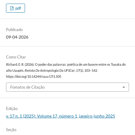
pdf
Publicado
09-04-2026
Como Citar
Richard, E. R. (2026). O poder das palavras: poética de um basere entre os Tuyuka do
alto Uaupés.
Revista De Antropologia Da UFSCar
,
17
(1), 103–142.
https://doi.org/10.14244/rau.v17i1.505
Fomatos de Citação
Edição
v. 17 n. 1 (2025): Volume 17, número 1, janeiro-junho 2025
Seção