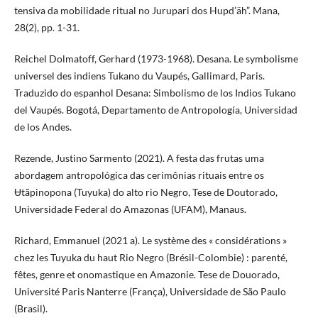
tensiva da mobilidade ritual no Jurupari dos Hupd’äh”. Mana,
28(2), pp. 1-31.
Reichel Dolmatoff, Gerhard (1973-1968). Desana. Le symbolisme
universel des indiens Tukano du Vaupés, Gallimard, Paris.
Traduzido do espanhol Desana: Simbolismo de los Indios Tukano
del Vaupés. Bogotá, Departamento de Antropología, Universidad
de los Andes.
Rezende, Justino Sarmento (2021). A festa das frutas uma
abordagem antropológica das cerimônias rituais entre os
Ʉtãpinopona (Tuyuka) do alto rio Negro, Tese de Doutorado,
Universidade Federal do Amazonas (UFAM), Manaus.
Richard, Emmanuel (2021 a). Le système des « considérations »
chez les Tuyuka du haut Rio Negro (Brésil-Colombie) : parenté,
fêtes, genre et onomastique en Amazonie. Tese de Douorado,
Université Paris Nanterre (França), Universidade de São Paulo
(Brasil).