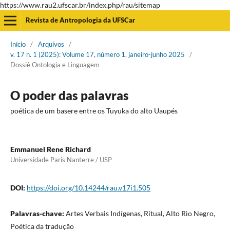
https://www.rau2.ufscar.br/index.php/rau/sitemap
Revista de Antropologia da UFSCar
Início
/
Arquivos
/
v. 17 n. 1 (2025): Volume 17, número 1, janeiro-junho 2025
/
Dossiê Ontologia e Linguagem
O poder das palavras
poética de um basere entre os Tuyuka do alto Uaupés
Emmanuel Rene Richard
Universidade Paris Nanterre / USP
DOI:
https://doi.org/10.14244/rau.v17i1.505
Palavras-chave:
Artes Verbais Indígenas, Ritual, Alto Rio Negro,
Poética da tradução