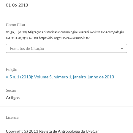
01-06-2013
Como Citar
Veiga, J. (2013). Migrações históricas e cosmologia Guarani.
Revista De Antropologia
Da UFSCar
,
5
(1), 49–80. https://doi.org/10.52426/rau.v5i1.87
Fomatos de Citação
Edição
v. 5 n. 1 (2013): Volume 5, número 1, janeiro-junho de 2013
Seção
Artigos
Licença
Copyright (c) 2013 Revista de Antropologia da UFSCar