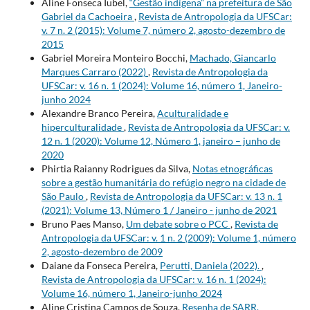
Aline Fonseca Iubel,
“Gestão indígena” na prefeitura de São
Gabriel da Cachoeira
,
Revista de Antropologia da UFSCar:
v. 7 n. 2 (2015): Volume 7, número 2, agosto-dezembro de
2015
Gabriel Moreira Monteiro Bocchi,
Machado, Giancarlo
Marques Carraro (2022)
,
Revista de Antropologia da
UFSCar: v. 16 n. 1 (2024): Volume 16, número 1, Janeiro-
junho 2024
Alexandre Branco Pereira,
Aculturalidade e
hiperculturalidade
,
Revista de Antropologia da UFSCar: v.
12 n. 1 (2020): Volume 12, Número 1, janeiro – junho de
2020
Phirtia Raianny Rodrigues da Silva,
Notas etnográficas
sobre a gestão humanitária do refúgio negro na cidade de
São Paulo
,
Revista de Antropologia da UFSCar: v. 13 n. 1
(2021): Volume 13, Número 1 / Janeiro - junho de 2021
Bruno Paes Manso,
Um debate sobre o PCC
,
Revista de
Antropologia da UFSCar: v. 1 n. 2 (2009): Volume 1, número
2, agosto-dezembro de 2009
Daiane da Fonseca Pereira,
Perutti, Daniela (2022).
,
Revista de Antropologia da UFSCar: v. 16 n. 1 (2024):
Volume 16, número 1, Janeiro-junho 2024
Aline Cristina Campos de Souza,
Resenha de SARR,