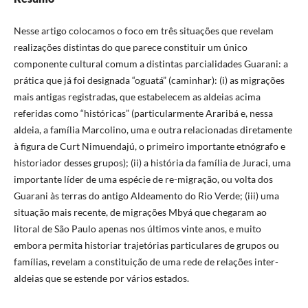
Nesse artigo colocamos o foco em três situações que revelam
realizações distintas do que parece constituir um único
componente cultural comum a distintas parcialidades Guarani: a
prática que já foi designada “oguatá” (caminhar): (i) as migrações
mais antigas registradas, que estabelecem as aldeias acima
referidas como “históricas” (particularmente Araribá e, nessa
aldeia, a família Marcolino, uma e outra relacionadas diretamente
à figura de Curt Nimuendajú, o primeiro importante etnógrafo e
historiador desses grupos); (ii) a história da família de Juraci, uma
importante líder de uma espécie de re-migração, ou volta dos
Guarani às terras do antigo Aldeamento do Rio Verde; (iii) uma
situação mais recente, de migrações Mbyá que chegaram ao
litoral de São Paulo apenas nos últimos vinte anos, e muito
embora permita historiar trajetórias particulares de grupos ou
famílias, revelam a constituição de uma rede de relações inter-
aldeias que se estende por vários estados.