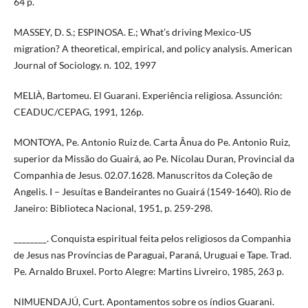
64 p.
MASSEY, D. S.; ESPINOSA. E.; What’s driving Mexico-US
migration? A theoretical, empirical, and policy analysis. American
Journal of Sociology. n. 102, 1997
MELIÀ, Bartomeu. El Guarani. Experiência religiosa. Assunción:
CEADUC/CEPAG, 1991, 126p.
MONTOYA, Pe. Antonio Ruiz de. Carta Ânua do Pe. Antonio Ruiz,
superior da Missão do Guairá, ao Pe. Nicolau Duran, Provincial da
Companhia de Jesus. 02.07.1628. Manuscritos da Coleção de
Angelis. I – Jesuítas e Bandeirantes no Guairá (1549-1640). Rio de
Janeiro: Biblioteca Nacional, 1951, p. 259-298.
________. Conquista espiritual feita pelos religiosos da Companhia
de Jesus nas Províncias de Paraguai, Paraná, Uruguai e Tape. Trad.
Pe. Arnaldo Bruxel. Porto Alegre: Martins Livreiro, 1985, 263 p.
NIMUENDAJÚ, Curt. Apontamentos sobre os índios Guarani.