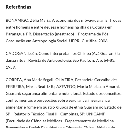
Referências
BONAMIGO, Zélia Maria. A economia dos mbya-guaranis: Trocas
entre homens e entre deuses e homens na ilha da Cotinga em
Paranaguá-PR. Dissertação (mestrado) – Programa de Pós-
Graduação em Antropologia Social, UFPR- Curitiba, 2006.
CADOGAN, León. Como interpretan los Chiripá (Avá Guarani) la
danza ritual. Revista de Antropologia, São Paulo, n. 7, p. 64-83,
1959.
CORRÊA, Ana Maria Segall; OLIVEIRA, Bernadete Carvalho de;
FERREIRA, Maria Beatriz R.; AZEVEDO, Marta Maria do Amaral.
Guarani: segurança alimentar e nutricional. Estudo dos conceitos,
conhecimentos e percepções sobre segurança, insegurança
alimentar e fome em quatro grupos de etnia Guarani no Estado de
SP - Relatório Técnico Final III. Campinas, SP: UNICAMP
(Faculdade de Ciências Médicas - Departamento de Medicina
Preventiva e Social; Faculdade de Educação Física - Núcleo de