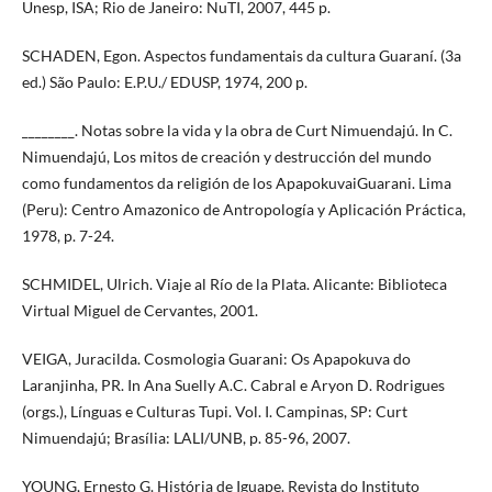
Unesp, ISA; Rio de Janeiro: NuTI, 2007, 445 p.
SCHADEN, Egon. Aspectos fundamentais da cultura Guaraní. (3a
ed.) São Paulo: E.P.U./ EDUSP, 1974, 200 p.
________. Notas sobre la vida y la obra de Curt Nimuendajú. In C.
Nimuendajú, Los mitos de creación y destrucción del mundo
como fundamentos da religión de los ApapokuvaiGuarani. Lima
(Peru): Centro Amazonico de Antropología y Aplicación Práctica,
1978, p. 7-24.
SCHMIDEL, Ulrich. Viaje al Río de la Plata. Alicante: Biblioteca
Virtual Miguel de Cervantes, 2001.
VEIGA, Juracilda. Cosmologia Guarani: Os Apapokuva do
Laranjinha, PR. In Ana Suelly A.C. Cabral e Aryon D. Rodrigues
(orgs.), Línguas e Culturas Tupi. Vol. I. Campinas, SP: Curt
Nimuendajú; Brasília: LALI/UNB, p. 85-96, 2007.
YOUNG, Ernesto G. História de Iguape. Revista do Instituto