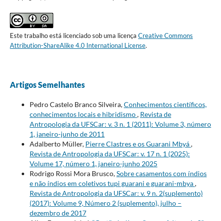
Este trabalho está licenciado sob uma licença
Creative Commons
Attribution-ShareAlike 4.0 International License
.
Artigos Semelhantes
Pedro Castelo Branco Silveira,
Conhecimentos científicos,
conhecimentos locais e hibridismo
,
Revista de
Antropologia da UFSCar: v. 3 n. 1 (2011): Volume 3, número
1, janeiro-junho de 2011
Adalberto Müller,
Pierre Clastres e os Guarani Mbyá
,
Revista de Antropologia da UFSCar: v. 17 n. 1 (2025):
Volume 17, número 1, janeiro-junho 2025
Rodrigo Rossi Mora Brusco,
Sobre casamentos com índios
e não índios em coletivos tupi guarani e guarani-mbya
,
Revista de Antropologia da UFSCar: v. 9 n. 2(suplemento)
(2017): Volume 9, Número 2 (suplemento), julho –
dezembro de 2017