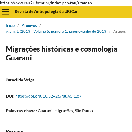
https://www.rau2.ufscar.br/index.php/rau/sitemap
Revista de Antropologia da UFSCar
Início
/
Arquivos
/
v. 5 n. 1 (2013): Volume 5, número 1, janeiro-junho de 2013
/
Artigos
Migrações históricas e cosmologia
Guarani
Juracilda Veiga
DOI:
https://doi.org/10.52426/rau.v5i1.87
Palavras-chave:
Guarani, migrações, São Paulo
Resumo