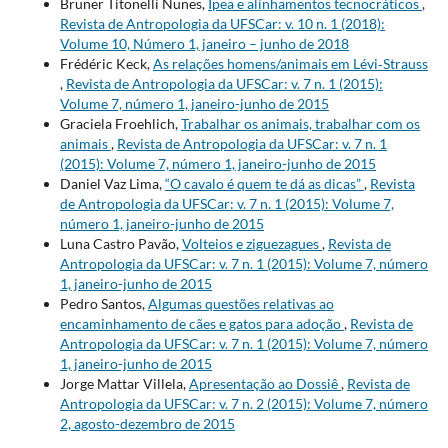
Bruner Titonelli Nunes,
Ipea e alinhamentos tecnocráticos
,
Revista de Antropologia da UFSCar: v. 10 n. 1 (2018):
Volume 10, Número 1, janeiro – junho de 2018
Frédéric Keck,
As relações homens/animais em Lévi‐Strauss
,
Revista de Antropologia da UFSCar: v. 7 n. 1 (2015):
Volume 7, número 1, janeiro-junho de 2015
Graciela Froehlich,
Trabalhar os animais, trabalhar com os
animais
,
Revista de Antropologia da UFSCar: v. 7 n. 1
(2015): Volume 7, número 1, janeiro-junho de 2015
Daniel Vaz Lima,
“O cavalo é quem te dá as dicas”
,
Revista
de Antropologia da UFSCar: v. 7 n. 1 (2015): Volume 7,
número 1, janeiro-junho de 2015
Luna Castro Pavão,
Volteios e ziguezagues
,
Revista de
Antropologia da UFSCar: v. 7 n. 1 (2015): Volume 7, número
1, janeiro-junho de 2015
Pedro Santos,
Algumas questões relativas ao
encaminhamento de cães e gatos para adoção
,
Revista de
Antropologia da UFSCar: v. 7 n. 1 (2015): Volume 7, número
1, janeiro-junho de 2015
Jorge Mattar Villela,
Apresentação ao Dossiê
,
Revista de
Antropologia da UFSCar: v. 7 n. 2 (2015): Volume 7, número
2, agosto-dezembro de 2015