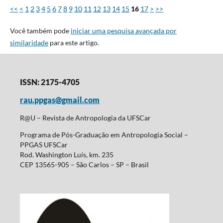
<<
<
1
2
3
4
5
6
7
8
9
10
11
12
13
14
15
16
17
>
>>
Você também pode
iniciar uma pesquisa avançada por
similaridade
para este artigo.
ISSN: 2175-4705
rau.ppgas@gmail.com
R@U – Revista de Antropologia da UFSCar
Programa de Pós-Graduação em Antropologia Social –
PPGAS UFSCar
Rod. Washington Luís, km. 235
CEP 13565-905 – São Carlos – SP – Brasil