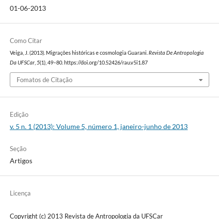
01-06-2013
Como Citar
Veiga, J. (2013). Migrações históricas e cosmologia Guarani.
Revista De Antropologia
Da UFSCar
,
5
(1), 49–80. https://doi.org/10.52426/rau.v5i1.87
Fomatos de Citação
Edição
v. 5 n. 1 (2013): Volume 5, número 1, janeiro-junho de 2013
Seção
Artigos
Licença
Copyright (c) 2013 Revista de Antropologia da UFSCar