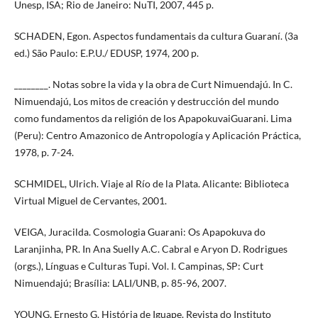
Unesp, ISA; Rio de Janeiro: NuTI, 2007, 445 p.
SCHADEN, Egon. Aspectos fundamentais da cultura Guaraní. (3a
ed.) São Paulo: E.P.U./ EDUSP, 1974, 200 p.
________. Notas sobre la vida y la obra de Curt Nimuendajú. In C.
Nimuendajú, Los mitos de creación y destrucción del mundo
como fundamentos da religión de los ApapokuvaiGuarani. Lima
(Peru): Centro Amazonico de Antropología y Aplicación Práctica,
1978, p. 7-24.
SCHMIDEL, Ulrich. Viaje al Río de la Plata. Alicante: Biblioteca
Virtual Miguel de Cervantes, 2001.
VEIGA, Juracilda. Cosmologia Guarani: Os Apapokuva do
Laranjinha, PR. In Ana Suelly A.C. Cabral e Aryon D. Rodrigues
(orgs.), Línguas e Culturas Tupi. Vol. I. Campinas, SP: Curt
Nimuendajú; Brasília: LALI/UNB, p. 85-96, 2007.
YOUNG, Ernesto G. História de Iguape. Revista do Instituto