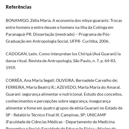
Referências
BONAMIGO, Zélia Maria. A economia dos mbya-guaranis: Trocas
entre homens e entre deuses e homens na ilha da Cotinga em
Paranaguá-PR. Dissertação (mestrado) – Programa de Pós-
Graduação em Antropologia Social, UFPR- Curitiba, 2006.
CADOGAN, León. Como interpretan los Chiripá (Avá Guarani) la
danza ritual. Revista de Antropologia, São Paulo, n. 7, p. 64-83,
1959.
CORRÊA, Ana Maria Segall; OLIVEIRA, Bernadete Carvalho de;
FERREIRA, Maria Beatriz R.; AZEVEDO, Marta Maria do Amaral.
Guarani: segurança alimentar e nutricional. Estudo dos conceitos,
conhecimentos e percepções sobre segurança, insegurança
alimentar e fome em quatro grupos de etnia Guarani no Estado de
SP - Relatório Técnico Final III. Campinas, SP: UNICAMP
(Faculdade de Ciências Médicas - Departamento de Medicina
Preventiva e Social; Faculdade de Educação Física - Núcleo de