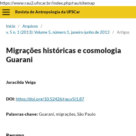
https://www.rau2.ufscar.br/index.php/rau/sitemap
Revista de Antropologia da UFSCar
Início
/
Arquivos
/
v. 5 n. 1 (2013): Volume 5, número 1, janeiro-junho de 2013
/
Artigos
Migrações históricas e cosmologia
Guarani
Juracilda Veiga
DOI:
https://doi.org/10.52426/rau.v5i1.87
Palavras-chave:
Guarani, migrações, São Paulo
Resumo