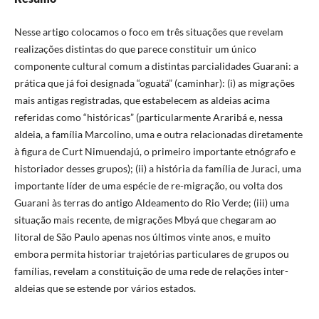
Nesse artigo colocamos o foco em três situações que revelam
realizações distintas do que parece constituir um único
componente cultural comum a distintas parcialidades Guarani: a
prática que já foi designada “oguatá” (caminhar): (i) as migrações
mais antigas registradas, que estabelecem as aldeias acima
referidas como “históricas” (particularmente Araribá e, nessa
aldeia, a família Marcolino, uma e outra relacionadas diretamente
à figura de Curt Nimuendajú, o primeiro importante etnógrafo e
historiador desses grupos); (ii) a história da família de Juraci, uma
importante líder de uma espécie de re-migração, ou volta dos
Guarani às terras do antigo Aldeamento do Rio Verde; (iii) uma
situação mais recente, de migrações Mbyá que chegaram ao
litoral de São Paulo apenas nos últimos vinte anos, e muito
embora permita historiar trajetórias particulares de grupos ou
famílias, revelam a constituição de uma rede de relações inter-
aldeias que se estende por vários estados.