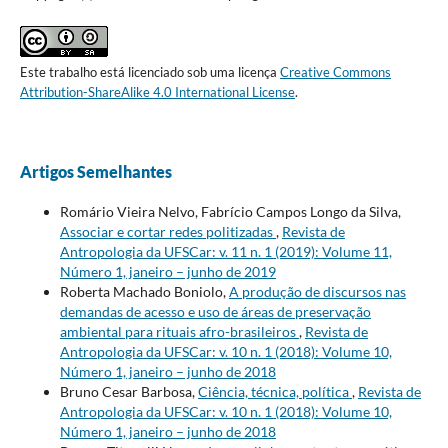
Este trabalho está licenciado sob uma licença
Creative Commons
Attribution-ShareAlike 4.0 International License
.
Artigos Semelhantes
Romário Vieira Nelvo, Fabrício Campos Longo da Silva,
Associar e cortar redes politizadas
,
Revista de
Antropologia da UFSCar: v. 11 n. 1 (2019): Volume 11,
Número 1, janeiro – junho de 2019
Roberta Machado Boniolo,
A produção de discursos nas
demandas de acesso e uso de áreas de preservação
ambiental para rituais afro-brasileiros
,
Revista de
Antropologia da UFSCar: v. 10 n. 1 (2018): Volume 10,
Número 1, janeiro – junho de 2018
Bruno Cesar Barbosa,
Ciência, técnica, política
,
Revista de
Antropologia da UFSCar: v. 10 n. 1 (2018): Volume 10,
Número 1, janeiro – junho de 2018