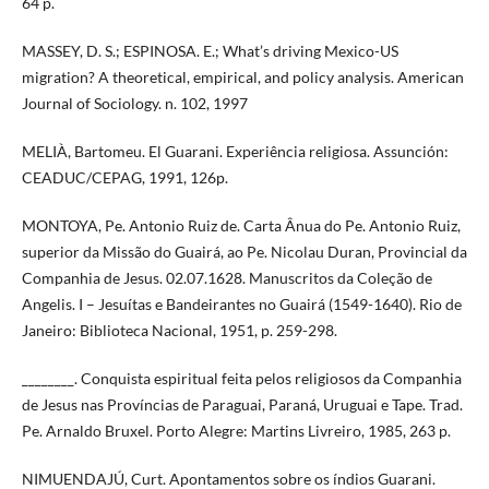
64 p.
MASSEY, D. S.; ESPINOSA. E.; What’s driving Mexico-US
migration? A theoretical, empirical, and policy analysis. American
Journal of Sociology. n. 102, 1997
MELIÀ, Bartomeu. El Guarani. Experiência religiosa. Assunción:
CEADUC/CEPAG, 1991, 126p.
MONTOYA, Pe. Antonio Ruiz de. Carta Ânua do Pe. Antonio Ruiz,
superior da Missão do Guairá, ao Pe. Nicolau Duran, Provincial da
Companhia de Jesus. 02.07.1628. Manuscritos da Coleção de
Angelis. I – Jesuítas e Bandeirantes no Guairá (1549-1640). Rio de
Janeiro: Biblioteca Nacional, 1951, p. 259-298.
________. Conquista espiritual feita pelos religiosos da Companhia
de Jesus nas Províncias de Paraguai, Paraná, Uruguai e Tape. Trad.
Pe. Arnaldo Bruxel. Porto Alegre: Martins Livreiro, 1985, 263 p.
NIMUENDAJÚ, Curt. Apontamentos sobre os índios Guarani.