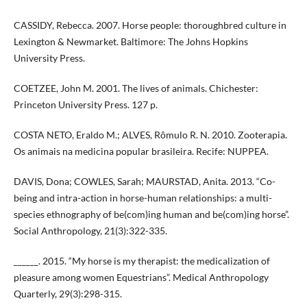
CASSIDY, Rebecca. 2007. Horse people: thoroughbred culture in
Lexington & Newmarket. Baltimore: The Johns Hopkins
University Press.
COETZEE, John M. 2001. The lives of animals. Chichester:
Princeton University Press. 127 p.
COSTA NETO, Eraldo M.; ALVES, Rômulo R. N. 2010. Zooterapia.
Os animais na medicina popular brasileira. Recife: NUPPEA.
DAVIS, Dona; COWLES, Sarah; MAURSTAD, Anita. 2013. “Co-
being and intra-action in horse-human relationships: a multi-
species ethnography of be(com)ing human and be(com)ing horse”.
Social Anthropology, 21(3):322-335.
______. 2015. “My horse is my therapist: the medicalization of
pleasure among women Equestrians”. Medical Anthropology
Quarterly, 29(3):298-315.