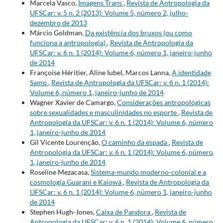
Marcela Vasco,
Imagens Trans
,
Revista de Antropologia da
UFSCar: v. 5 n. 2 (2013): Volume 5, número 2, julho-
dezembro de 2013
Márcio Goldman,
Da existência dos bruxos (ou como
funciona a antropologia)
,
Revista de Antropologia da
UFSCar: v. 6 n. 1 (2014): Volume 6, número 1, janeiro-junho
de 2014
Françoise Héritier, Aline Iubel, Marcos Lanna,
A identidade
Samo
,
Revista de Antropologia da UFSCar: v. 6 n. 1 (2014):
Volume 6, número 1, janeiro-junho de 2014
Wagner Xavier de Camargo,
Considerações antropológicas
sobre sexualidades e masculinidades no esporte
,
Revista de
Antropologia da UFSCar: v. 6 n. 1 (2014): Volume 6, número
1, janeiro-junho de 2014
Gil Vicente Lourenção,
O caminho da espada
,
Revista de
Antropologia da UFSCar: v. 6 n. 1 (2014): Volume 6, número
1, janeiro-junho de 2014
Roseline Mezacasa,
Sistema-mundo moderno-colonial e a
cosmologia Guarani e Kaiowá
,
Revista de Antropologia da
UFSCar: v. 6 n. 1 (2014): Volume 6, número 1, janeiro-junho
de 2014
Stephen Hugh-Jones,
Caixa de Pandora
,
Revista de
Antropologia da UFSCar: v. 6 n. 1 (2014): Volume 6, número