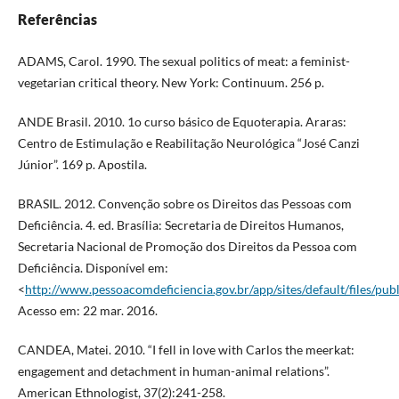
Referências
ADAMS, Carol. 1990. The sexual politics of meat: a feminist-
vegetarian critical theory. New York: Continuum. 256 p.
ANDE Brasil. 2010. 1o curso básico de Equoterapia. Araras:
Centro de Estimulação e Reabilitação Neurológica “José Canzi
Júnior”. 169 p. Apostila.
BRASIL. 2012. Convenção sobre os Direitos das Pessoas com
Deficiência. 4. ed. Brasília: Secretaria de Direitos Humanos,
Secretaria Nacional de Promoção dos Direitos da Pessoa com
Deficiência. Disponível em:
<
http://www.pessoacomdeficiencia.gov.br/app/sites/default/files/pu
Acesso em: 22 mar. 2016.
CANDEA, Matei. 2010. “I fell in love with Carlos the meerkat:
engagement and detachment in human-animal relations”.
American Ethnologist, 37(2):241-258.