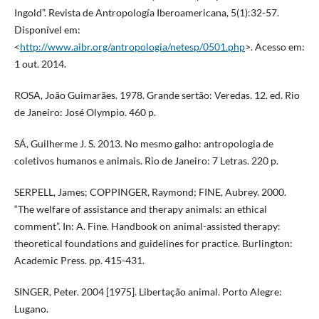
Ingold”. Revista de Antropología Iberoamericana, 5(1):32-57.
Disponível em:
<
http://www.aibr.org/antropologia/netesp/0501.php
>. Acesso em:
1 out. 2014.
ROSA, João Guimarães. 1978. Grande sertão: Veredas. 12. ed. Rio
de Janeiro: José Olympio. 460 p.
SÁ, Guilherme J. S. 2013. No mesmo galho: antropologia de
coletivos humanos e animais. Rio de Janeiro: 7 Letras. 220 p.
SERPELL, James; COPPINGER, Raymond; FINE, Aubrey. 2000.
“The welfare of assistance and therapy animals: an ethical
comment”. In: A. Fine. Handbook on animal-assisted therapy:
theoretical foundations and guidelines for practice. Burlington:
Academic Press. pp. 415-431.
SINGER, Peter. 2004 [1975]. Libertação animal. Porto Alegre:
Lugano.