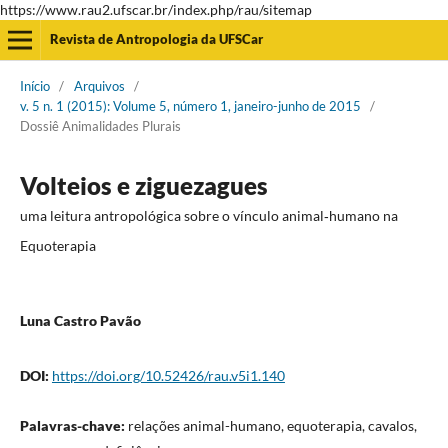
https://www.rau2.ufscar.br/index.php/rau/sitemap
Revista de Antropologia da UFSCar
Início
/
Arquivos
/
v. 5 n. 1 (2015): Volume 5, número 1, janeiro-junho de 2015
/
Dossiê Animalidades Plurais
Volteios e ziguezagues
uma leitura antropológica sobre o vínculo animal‐humano na
Equoterapia
Luna Castro Pavão
DOI:
https://doi.org/10.52426/rau.v5i1.140
Palavras-chave:
relações animal-humano, equoterapia, cavalos,