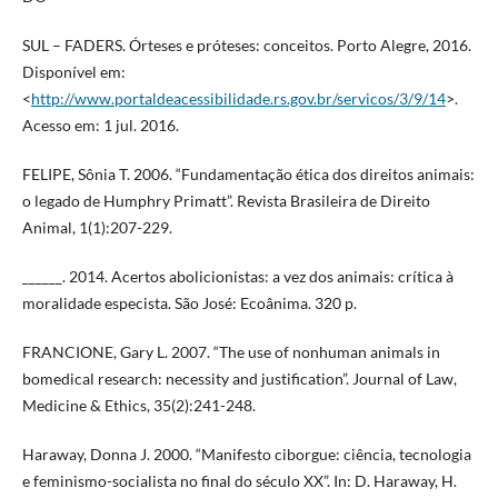
SUL – FADERS. Órteses e próteses: conceitos. Porto Alegre, 2016.
Disponível em:
<
http://www.portaldeacessibilidade.rs.gov.br/servicos/3/9/14
>.
Acesso em: 1 jul. 2016.
FELIPE, Sônia T. 2006. “Fundamentação ética dos direitos animais:
o legado de Humphry Primatt”. Revista Brasileira de Direito
Animal, 1(1):207-229.
______. 2014. Acertos abolicionistas: a vez dos animais: crítica à
moralidade especista. São José: Ecoânima. 320 p.
FRANCIONE, Gary L. 2007. “The use of nonhuman animals in
bomedical research: necessity and justification”. Journal of Law,
Medicine & Ethics, 35(2):241-248.
Haraway, Donna J. 2000. “Manifesto ciborgue: ciência, tecnologia
e feminismo-socialista no final do século XX”. In: D. Haraway, H.