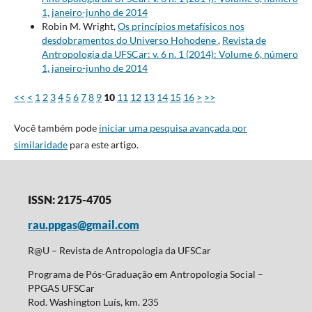
1, janeiro-junho de 2014
Robin M. Wright,
Os princípios metafísicos nos
desdobramentos do Universo Hohodene
,
Revista de
Antropologia da UFSCar: v. 6 n. 1 (2014): Volume 6, número
1, janeiro-junho de 2014
<<
<
1
2
3
4
5
6
7
8
9
10
11
12
13
14
15
16
>
>>
Você também pode
iniciar uma pesquisa avançada por
similaridade
para este artigo.
ISSN: 2175-4705
rau.ppgas@gmail.com
R@U – Revista de Antropologia da UFSCar
Programa de Pós-Graduação em Antropologia Social –
PPGAS UFSCar
Rod. Washington Luís, km. 235