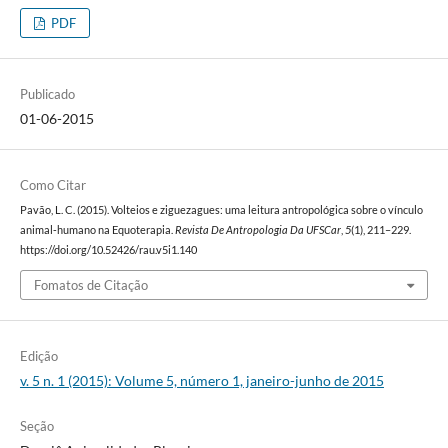
PDF
Publicado
01-06-2015
Como Citar
Pavão, L. C. (2015). Volteios e ziguezagues: uma leitura antropológica sobre o vínculo
animal‐humano na Equoterapia.
Revista De Antropologia Da UFSCar
,
5
(1), 211–229.
https://doi.org/10.52426/rau.v5i1.140
Fomatos de Citação
Edição
v. 5 n. 1 (2015): Volume 5, número 1, janeiro-junho de 2015
Seção