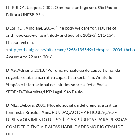
DERRIDA, Jacques. 2002. O animal que logo sou. São Paulo:
Editora UNESP. 92 p.
DESPRET, Vinciane. 2004. “The body we care for. Figures of
anthropo-zoo-genesis”. Body and Society, 10(2-3):111-134.
Disponível em:
<
http://orbi.ulg.ac.be/bitstream/2268/135549/1/despret_2004_theb
Acesso em: 22 mar. 2016.
DIAS, Adriana. 2013. “Por uma genealogia do capacitismo: da
eugenia estatal a narrativa capacitista social”. In: Anais do I
Simpósio Internacional de Estudos sobre a Deficiência –
SEDPcD/Diversitas/USP Legal, São Paulo.
DINIZ, Debora. 2003. Modelo social da deficiência: a crítica
feminista. Brasília: Anis. FUNDAÇÃO DE ARTICULAÇÃO E
DESENVOLVIMENTO DE POLÍTICAS PÚBLICAS PARA PESSOAS
COM DEFICIÊNCIA E ALTAS HABILIDADES NO RIO GRANDE
DO