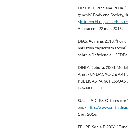
DESPRET, Vinciane. 2004. “T
genesis”. Body and Society, 
<
http://orbi.ulg.ac.be/bit
Acesso em: 22 mar. 2016.
DIAS, Adriana. 2013. “Por um
narrativa capacitista social”
sobre a Deficiência – SEDPc
DINIZ, Debora. 2003. Modelo s
Anis. FUNDAÇÃO DE ART
PÚBLICAS PARA PESSOAS 
GRANDE DO
SUL – FADERS. Órteses e pró
em: <
http://www.portaldeace
1 jul. 2016.
FELIPE, Sônia T. 2006. “Fund