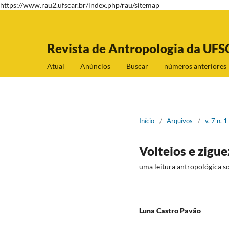
https://www.rau2.ufscar.br/index.php/rau/sitemap
Revista de Antropologia da UFS
Atual
Anúncios
Buscar
números anteriores
Início
/
Arquivos
/
v. 7 n. 
Volteios e zigu
uma leitura antropológica 
Luna Castro Pavão