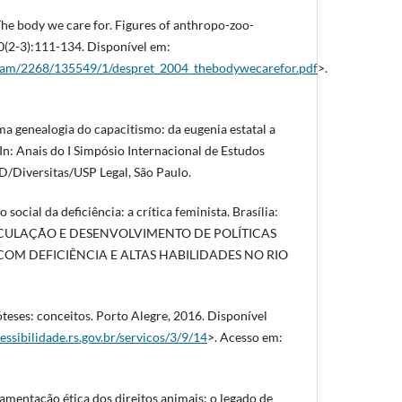
he body we care for. Figures of anthropo-zoo-
10(2-3):111-134. Disponível em:
stream/2268/135549/1/despret_2004_thebodywecarefor.pdf
>.
a genealogia do capacitismo: da eugenia estatal a
. In: Anais do I Simpósio Internacional de Estudos
D/Diversitas/USP Legal, São Paulo.
ocial da deficiência: a crítica feminista. Brasília:
ICULAÇÃO E DESENVOLVIMENTO DE POLÍTICAS
COM DEFICIÊNCIA E ALTAS HABILIDADES NO RIO
teses: conceitos. Porto Alegre, 2016. Disponível
ssibilidade.rs.gov.br/servicos/3/9/14
>. Acesso em:
amentação ética dos direitos animais: o legado de