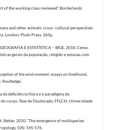
art of the working class reviewed”. Borderlands
ns and other animals: cross- cultural perspectives
s. London: Pluto Press. 265p.
GEOGRAFIA E ESTATÍSTICA – IBGE. 2010. Censo
ticas gerais da população, religião e pessoas com
eption of the environment: essays on livelihood,
k: Routledge.
 da deficiência física e o paradigma da
 do corpo. Tese de Doutorado, FFLCH, Universidade
Stefan. 2010. “The emergence of multispecies
ropology, 5(4): 545-576.