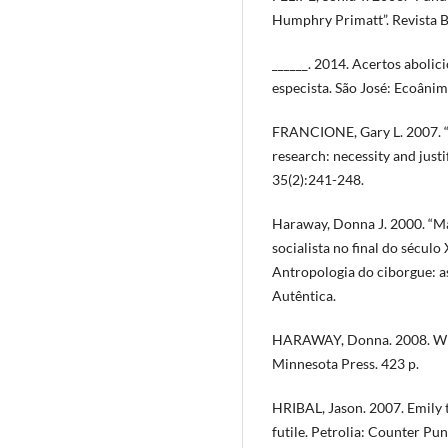
Humphry Primatt”. Revista Br
______. 2014. Acertos abolici
especista. São José: Ecoânim
FRANCIONE, Gary L. 2007. “
research: necessity and justi
35(2):241-248.
Haraway, Donna J. 2000. “Ma
socialista no final do século 
Antropologia do ciborgue: a
Autêntica.
HARAWAY, Donna. 2008. When
Minnesota Press. 423 p.
HRIBAL, Jason. 2007. Emily t
futile. Petrolia: Counter Pun