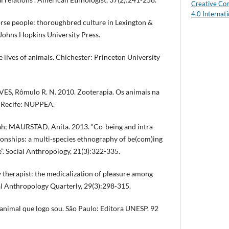
Creative Co
4.0 Internati
se people: thoroughbred culture in Lexington &
Johns Hopkins University Press.
lives of animals. Chichester: Princeton University
ES, Rômulo R. N. 2010. Zooterapia. Os animais na
. Recife: NUPPEA.
; MAURSTAD, Anita. 2013. “Co-being and intra-
ionships: a multi-species ethnography of be(com)ing
. Social Anthropology, 21(3):322-335.
y therapist: the medicalization of pleasure among
l Anthropology Quarterly, 29(3):298-315.
nimal que logo sou. São Paulo: Editora UNESP. 92