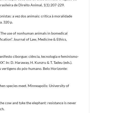
asileira de Direito Animal, 1(1):207-229.
onistas: a vez dos animais: crítica à moralidade
a. 320 p.
The use of nonhuman animals in bomedical
fication”. Journal of Law, Medicine & Ethics,
nifesto ciborgue: ciência, tecnologia e feminismo-
XX”. In: D. Haraway, H. Kunzru & T. Tadeu (eds.).
s vertigens do pós-humano. Belo Horizonte:
 species meet. Minneapolis: University of
he cow and tyke the elephant: resistance is never
ch.