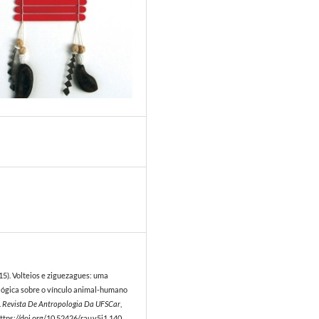
5
015). Volteios e ziguezagues: uma
ológica sobre o vínculo animal‐humano
.
Revista De Antropologia Da UFSCar
,
https://doi.org/10.52426/rau.v5i1.140