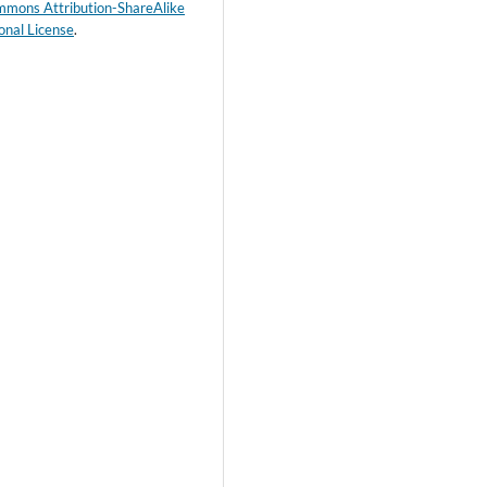
mmons Attribution-ShareAlike
onal License
.