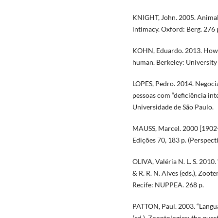
KNIGHT, John. 2005. Animals
intimacy. Oxford: Berg. 276 
KOHN, Eduardo. 2013. How f
human. Berkeley: University 
LOPES, Pedro. 2014. Negocia
pessoas com “deficiência in
Universidade de São Paulo.
MAUSS, Marcel. 2000 [1902-1
Edições 70, 183 p. (Perspec
OLIVA, Valéria N. L. S. 2010.
& R. R. N. Alves (eds.), Zoot
Recife: NUPPEA. 268 p.
PATTON, Paul. 2003. “Languag
(ed.), Zoontologies: the ques