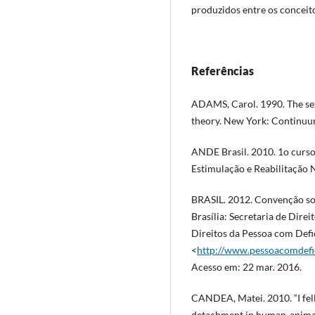
produzidos entre os conceit
Referências
ADAMS, Carol. 1990. The sexu
theory. New York: Continuu
ANDE Brasil. 2010. 1o curso
Estimulação e Reabilitação N
BRASIL. 2012. Convenção sob
Brasília: Secretaria de Dir
Direitos da Pessoa com Defi
<
http://www.pessoacomdefici
Acesso em: 22 mar. 2016.
CANDEA, Matei. 2010. “I fel
detachment in human-animal 