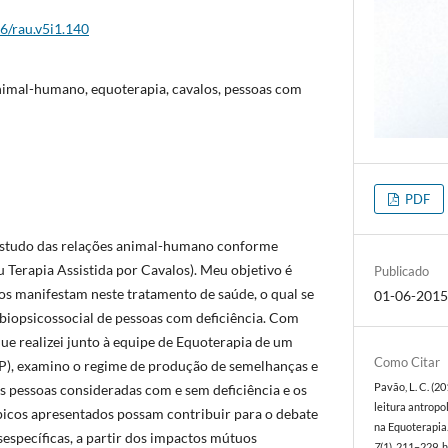
26/rau.v5i1.140
nimal-humano, equoterapia, cavalos, pessoas com
PDF
 estudo das relações animal-humano conforme
 Terapia Assistida por Cavalos). Meu objetivo é
Publicado
los manifestam neste tratamento de saúde, o qual se
01-06-201
biopsicossocial de pessoas com deficiência. Com
ue realizei junto à equipe de Equoterapia de um
Como Citar
P), examino o regime de produção de semelhanças e
Pavão, L. C. (2
s pessoas consideradas com e sem deficiência e os
leitura antrop
ópicos apresentados possam contribuir para o debate
na Equoterapia
sespecíficas, a partir dos impactos mútuos
7
(1), 211–229. 