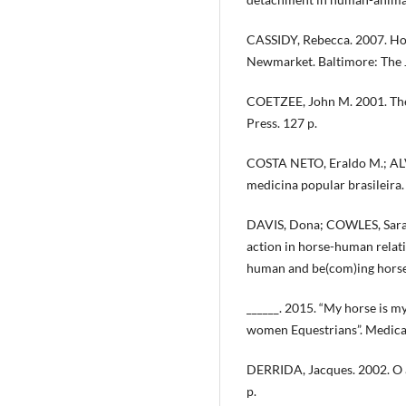
CASSIDY, Rebecca. 2007. Hor
Newmarket. Baltimore: The 
COETZEE, John M. 2001. The 
Press. 127 p.
COSTA NETO, Eraldo M.; ALV
medicina popular brasileira
DAVIS, Dona; COWLES, Sarah
action in horse-human relat
human and be(com)ing horse”
______. 2015. “My horse is m
women Equestrians”. Medica
DERRIDA, Jacques. 2002. O a
p.