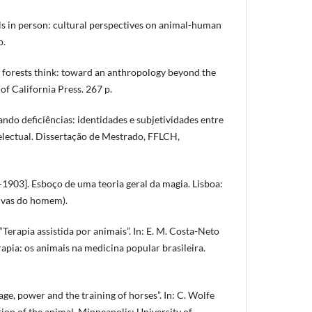
 in person: cultural perspectives on animal-human
p.
orests think: toward an anthropology beyond the
of California Press. 267 p.
ndo deficiências: identidades e subjetividades entre
telectual. Dissertação de Mestrado, FFLCH,
903]. Esboço de uma teoria geral da magia. Lisboa:
tivas do homem).
 “Terapia assistida por animais”. In: E. M. Costa-Neto
erapia: os animais na medicina popular brasileira.
e, power and the training of horses”. In: C. Wolfe
tion of the animal. Minneapolis: University of