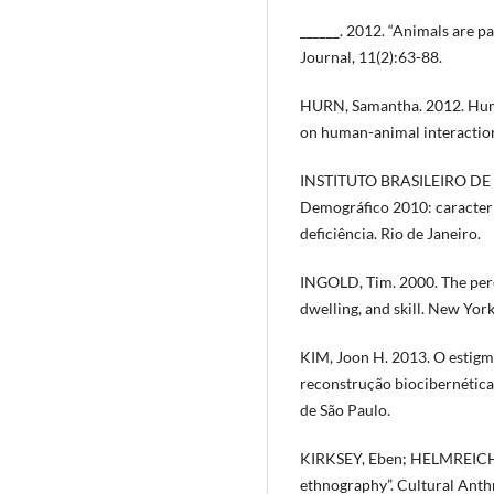
______. 2012. “Animals are p
Journal, 11(2):63-88.
HURN, Samantha. 2012. Huma
on human-animal interaction
INSTITUTO BRASILEIRO DE 
Demográfico 2010: caracterís
deficiência. Rio de Janeiro.
INGOLD, Tim. 2000. The perc
dwelling, and skill. New Yor
KIM, Joon H. 2013. O estigma
reconstrução biocibernética
de São Paulo.
KIRKSEY, Eben; HELMREICH, 
ethnography”. Cultural Anth