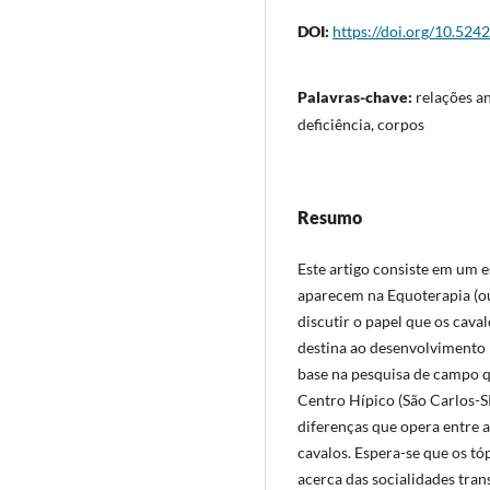
DOI:
https://doi.org/10.524
Palavras-chave:
relações a
deficiência, corpos
Resumo
Este artigo consiste em um
aparecem na Equoterapia (ou
discutir o papel que os cava
destina ao desenvolvimento 
base na pesquisa de campo q
Centro Hípico (São Carlos-S
diferenças que opera entre a
cavalos. Espera-se que os t
acerca das socialidades tran