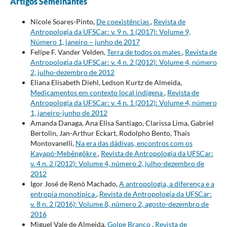
Artigos Semelhantes
Nicole Soares-Pinto,
De coexistências
,
Revista de
Antropologia da UFSCar: v. 9 n. 1 (2017): Volume 9,
Número 1, janeiro – junho de 2017
Felipe F. Vander Velden,
Terra de todos os males
,
Revista de
Antropologia da UFSCar: v. 4 n. 2 (2012): Volume 4, número
2, julho-dezembro de 2012
Eliana Elisabeth Diehl, Ledson Kurtz de Almeida,
Medicamentos em contexto local indígena
,
Revista de
Antropologia da UFSCar: v. 4 n. 1 (2012): Volume 4, número
1, janeiro-junho de 2012
Amanda Danaga, Ana Elisa Santiago, Clarissa Lima, Gabriel
Bertolin, Jan-Arthur Eckart, Rodolpho Bento, Thais
Montovanelli,
Na era das dádivas, encontros com os
Kayapó-Mebêngôkre
,
Revista de Antropologia da UFSCar:
v. 4 n. 2 (2012): Volume 4, número 2, julho-dezembro de
2012
Igor José de Renó Machado,
A antropologia, a diferença e a
entropia monotípica
,
Revista de Antropologia da UFSCar:
v. 8 n. 2 (2016): Volume 8, número 2, agosto-dezembro de
2016
Miguel Vale de Almeida,
Golpe Branco
,
Revista de