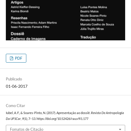
PDF
Publicado
01-06-2017
Como Citar
Iubel, A. F., & Soares-Pinto, N. (2017). Apresentação ao dossiê.
Revista De Antropologia
Da UFSCar
,
9
(1), 7–13. https://doi.org/10.52426/rau.v9i1.177
Fomatos de Citação