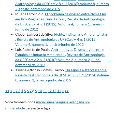
Antropologia da UFSCar: v. 8 n. 2 (2016): Volume 8, número
2, agosto-dezembro de 2016
Milena Estorniolo,
O problema da divisão entre Nós e Eles
em Roy Wagner e Bruno Latour
,
Revista de Antropologia
da UFSCar: v. 4 n. 1 (2012): Volume 4, número 1, janeiro-
junho de 2012
Cleber Lambert da Silva,
Fichte, Indígenas e Ambientalistas
,
Revista de Antropologia da UFSCar: v. 4 n. 1 (2012):
Volume 4, número 1, janeiro-junho de 2012
Luis Roberto de Paula,
Antropologia, Desenvolvimento e
Estudos de Impacto Ambiental:
,
Revista de Antropologia
da UFSCar: v. 2 n. 2 (2010): Volume 2, número 2, julho-
dezembro de 2010
Juliana Affonso Gomes Coelho,
Da espera à efervescência
,
Revista de Antropologia da UFSCar: v. 8 n. 1 (2016): Volume
8, número 1, janeiro-junho de 2016
<<
<
1
2
3
4
5
6
7
8
9
10
11
12
13
14
>
>>
Você também pode
iniciar uma pesquisa avançada por
similaridade
para este artigo.