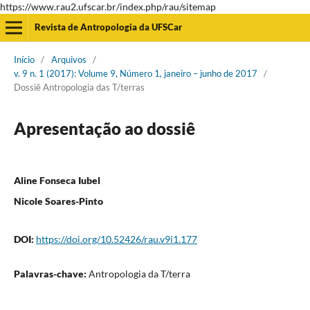
https://www.rau2.ufscar.br/index.php/rau/sitemap
Revista de Antropologia da UFSCar
Início
/
Arquivos
/
v. 9 n. 1 (2017): Volume 9, Número 1, janeiro – junho de 2017
/
Dossiê Antropologia das T/terras
Apresentação ao dossiê
Aline Fonseca Iubel
Nicole Soares-Pinto
DOI:
https://doi.org/10.52426/rau.v9i1.177
Palavras-chave:
Antropologia da T/terra