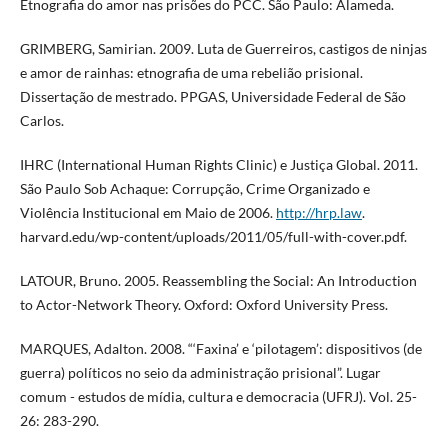
Etnografia do amor nas prisões do PCC. São Paulo: Alameda.
GRIMBERG, Samirian. 2009. Luta de Guerreiros, castigos de ninjas
e amor de rainhas: etnografia de uma rebelião prisional.
Dissertação de mestrado. PPGAS, Universidade Federal de São
Carlos.
IHRC (International Human Rights Clinic) e Justiça Global. 2011.
São Paulo Sob Achaque: Corrupção, Crime Organizado e
Violência Institucional em Maio de 2006.
http://hrp.law
.
harvard.edu/wp-content/uploads/2011/05/full-with-cover.pdf.
LATOUR, Bruno. 2005. Reassembling the Social: An Introduction
to Actor-Network Theory. Oxford: Oxford University Press.
MARQUES, Adalton. 2008. “‘Faxina’ e ‘pilotagem’: dispositivos (de
guerra) políticos no seio da administração prisional”. Lugar
comum - estudos de mídia, cultura e democracia (UFRJ). Vol. 25-
26: 283-290.