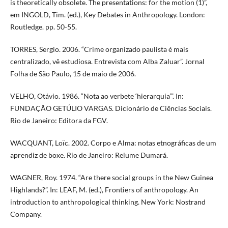
is theoretically obsolete. The presentations: for the motion (1)”,
em INGOLD, Tim. (ed.), Key Debates in Anthropology. London:
Routledge. pp. 50-55.
TORRES, Sergio. 2006. “Crime organizado paulista é mais
centralizado, vê estudiosa. Entrevista com Alba Zaluar”. Jornal
Folha de São Paulo, 15 de maio de 2006.
VELHO, Otávio. 1986. “Nota ao verbete ‘hierarquia’”. In:
FUNDAÇÃO GETÚLIO VARGAS. Dicionário de Ciências Sociais.
Rio de Janeiro: Editora da FGV.
WACQUANT, Loïc. 2002. Corpo e Alma: notas etnográficas de um
aprendiz de boxe. Rio de Janeiro: Relume Dumará.
WAGNER, Roy. 1974. “Are there social groups in the New Guinea
Highlands?”. In: LEAF, M. (ed.), Frontiers of anthropology. An
introduction to anthropological thinking. New York: Nostrand
Company.