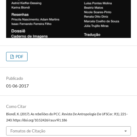
PDF
Publicado
01-06-2017
Como Citar
Biondi, K. (2017). As rebeliões do PCC.
Revista De Antropologia Da UFSCar
,
9
(1), 221–
240. https://doi.org/10.52426/rau.v9i1.186
Fomatos de Citação