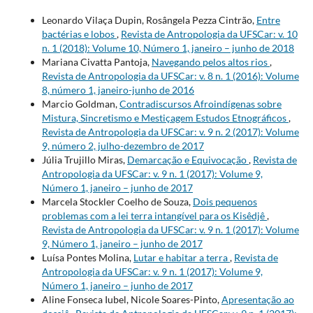
Leonardo Vilaça Dupin, Rosângela Pezza Cintrão,
Entre
bactérias e lobos
,
Revista de Antropologia da UFSCar: v. 10
n. 1 (2018): Volume 10, Número 1, janeiro – junho de 2018
Mariana Civatta Pantoja,
Navegando pelos altos rios
,
Revista de Antropologia da UFSCar: v. 8 n. 1 (2016): Volume
8, número 1, janeiro-junho de 2016
Marcio Goldman,
Contradiscursos Afroindígenas sobre
Mistura, Sincretismo e Mestiçagem Estudos Etnográficos
,
Revista de Antropologia da UFSCar: v. 9 n. 2 (2017): Volume
9, número 2, julho-dezembro de 2017
Júlia Trujillo Miras,
Demarcação e Equivocação
,
Revista de
Antropologia da UFSCar: v. 9 n. 1 (2017): Volume 9,
Número 1, janeiro – junho de 2017
Marcela Stockler Coelho de Souza,
Dois pequenos
problemas com a lei terra intangível para os Kisêdjê
,
Revista de Antropologia da UFSCar: v. 9 n. 1 (2017): Volume
9, Número 1, janeiro – junho de 2017
Luísa Pontes Molina,
Lutar e habitar a terra
,
Revista de
Antropologia da UFSCar: v. 9 n. 1 (2017): Volume 9,
Número 1, janeiro – junho de 2017
Aline Fonseca Iubel, Nicole Soares-Pinto,
Apresentação ao