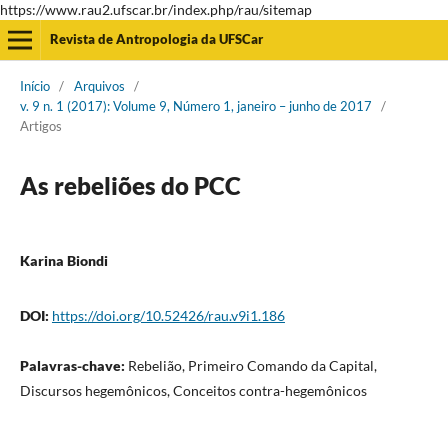
https://www.rau2.ufscar.br/index.php/rau/sitemap
Revista de Antropologia da UFSCar
Início
/
Arquivos
/
v. 9 n. 1 (2017): Volume 9, Número 1, janeiro – junho de 2017
/
Artigos
As rebeliões do PCC
Karina Biondi
DOI:
https://doi.org/10.52426/rau.v9i1.186
Palavras-chave:
Rebelião, Primeiro Comando da Capital,
Discursos hegemônicos, Conceitos contra-hegemônicos