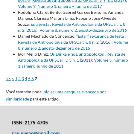
dossiê
,
Revista de Antropologia da UFSCar: v. 9 n. 1 (2017):
Volume 9, Número 1, janeiro – junho de 2017
Rodolpho Claret Bento, Gabriel Garcês Bertolin, Amanda
Danaga, Clarissa Martins Lima, Fabiano José Alves de
Souza,
Entrevista
,
Revista de Antropologia da UFSCar: v. 8
n. 2 (2016): Volume 8, número 2, agosto-dezembro de 2016
Daniel Machado da Conceição,
“Estar” segurança de festa
,
Revista de Antropologia da UFSCar: v. 8 n. 2 (2016): Volume
8, número 2, agosto-dezembro de 2016
Igor Mello Diniz,
Os Dinka e nós, antropólogos
,
Revista de
Antropologia da UFSCar: v. 3 n. 1 (2011): Volume 3, número
1, janeiro-junho de 2011
<<
<
1
2
3
4
5
6
7
Você também pode
iniciar uma pesquisa avançada por
similaridade
para este artigo.
ISSN: 2175-4705
rau.ppgas@gmail.com