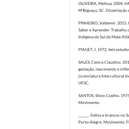
OLIVEIRA, Melissa. 2004. Inf
M’Biguaçu, SC. Dissertação 
PINHEIRO, Valdemir. 2015. I
Saber e Aprender. Trabalho 
Indígena do Sul da Mata Atlâ
PIAGET, J. 1972. Seis estudos
SALES, Cenira Claudino. 201
gestação, nascimento e infâ
Licenciatura Intercultural I
UFSC.
SANTOS, Silvio Coelho. 1975
Movimento.
______. Índios e brancos no S
Porto Alegre: Movimento; F