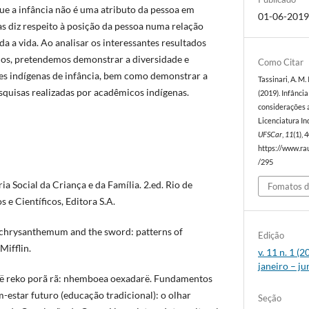
e a infância não é uma atributo da pessoa em
01-06-201
s diz respeito à posição da pessoa numa relação
da a vida. Ao analisar os interessantes resultados
rios, pretendemos demonstrar a diversidade e
Como Citar
s indígenas de infância, bem como demonstrar a
Tassinari, A. M. I
esquisas realizadas por acadêmicos indígenas.
(2019). Infância
considerações a
Licenciatura In
UFSCar
,
11
(1),
https://www.rau
/295
ia Social da Criança e da Família. 2.ed. Rio de
Fomatos d
s e Científicos, Editora S.A.
chrysanthemum and the sword: patterns of
Edição
Mifflin.
v. 11 n. 1 
janeiro – j
’ë reko porã rã: nhemboea oexadarë. Fundamentos
-estar futuro (educação tradicional): o olhar
Seção