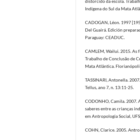
distorcido da escola. Trabal
Indígena do Sul da Mata Atlâ
CADOGAN, Léon. 1997 [1959]
Del Guairá. Edición prepara
Paraguay: CEADUC.
CAMLEM, Wailui. 2015. As f
Trabalho de Conclusão de Cu
Mata Atlântica. Florianópoli
TASSINARI, Antonella. 2007. 
Tellus, ano 7, n. 13:11-25.
CODONHO, Camila. 2007. Apr
saberes entre as crianças i
em Antropologia Social, UFS
COHN, Clarice. 2005. Antrop