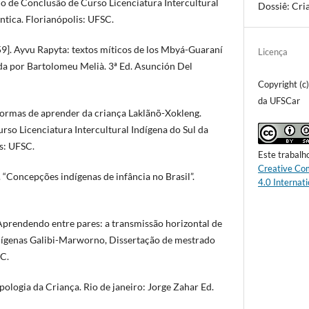
ho de Conclusão de Curso Licenciatura Intercultural
Dossiê: Cri
ntica. Florianópolis: UFSC.
. Ayvu Rapyta: textos míticos de los Mbyá-Guaraní
Licença
da por Bartolomeu Melià. 3ª Ed. Asunción Del
Copyright (c
da UFSCar
ormas de aprender da criança Laklãnõ-Xokleng.
rso Licenciatura Intercultural Indígena do Sul da
s: UFSC.
Este trabalh
Creative Co
“Concepções indígenas de infância no Brasil”.
4.0 Internati
endendo entre pares: a transmissão horizontal de
ndígenas Galibi-Marworno, Dissertação de mestrado
C.
ologia da Criança. Rio de janeiro: Jorge Zahar Ed.