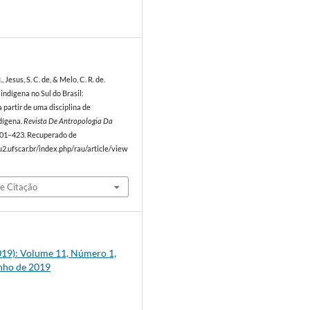
9
., Jesus, S. C. de, & Melo, C. R. de.
 indígena no Sul do Brasil:
 partir de uma disciplina de
dígena.
Revista De Antropologia Da
 401–423. Recuperado de
2.ufscar.br/index.php/rau/article/view
e Citação
(2019): Volume 11, Número 1,
unho de 2019