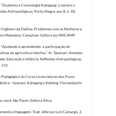
2. "Dualismo e Cosmologia Kaingang: o xamã e o
ntes Antropológicos, Porto Alegre, ano 8, n. 18:
O gênero da Dádiva. Problemas com as Mulheres e
na Melanésia. Campinas: Editora da UNICAMP.
 “Ajudando e aprendendo: a participação de
tivas da agricultura familiar”. In: Tassinari, Almeida
ade, Educação e Infância: Reflexões Antropológicas.
7-131.
o Pedagógico do Curso Licenciaturas dos Povos
ântica - Guarani, Kaingáng e Xokleng. Florianópolis:
 você. São Paulo: Editora Ática.
mento e linguagem. Trad. Jeferson Luiz Camargo. 2.