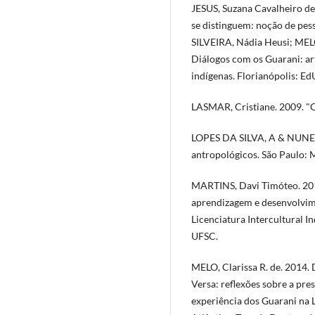
JESUS, Suzana Cavalheiro de
se distinguem: noção de pess
SILVEIRA, Nádia Heusi; MELO
Diálogos com os Guarani: a
indígenas. Florianópolis: E
LASMAR, Cristiane. 2009. "Co
LOPES DA SILVA, A & NUNES, 
antropológicos. São Paulo: 
MARTINS, Davi Timóteo. 2015
aprendizagem e desenvolvim
Licenciatura Intercultural I
UFSC.
MELO, Clarissa R. de. 2014.
Versa: reflexões sobre a pre
experiência dos Guarani na L