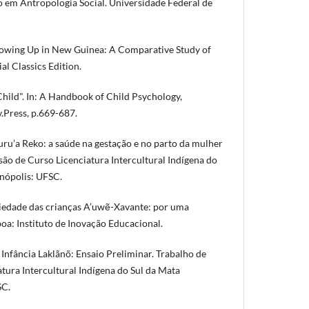
o em Antropologia Social. Universidade Federal de
owing Up in New Guinea: A Comparative Study of
al Classics Edition.
Child". In: A Handbook of Child Psychology,
.Press, p.669-687.
u’a Reko: a saúde na gestação e no parto da mulher
são de Curso Licenciatura Intercultural Indígena do
anópolis: UFSC.
iedade das crianças A’uwẽ-Xavante: por uma
boa: Instituto de Inovação Educacional.
fância Laklãnõ: Ensaio Preliminar. Trabalho de
tura Intercultural Indígena do Sul da Mata
SC.