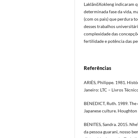
LaklãnõXokleng indicaram qu
determinada fase da vida, ma
(com os pais) que perdura to
desses trabalhos universitá
complexidade das concepçõe
fertilidade e potência das p
Referências
ARIÈS, Philippe. 1981. Histór
Janeiro: LTC – Livros Técnico
BENEDICT, Ruth. 1989. The 
Japanese culture. Houghton 
BENITES, Sandra. 2015. Nhe
da pessoa guarani, nosso bem