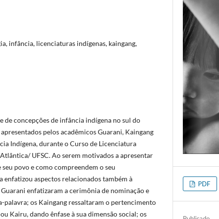
a, infância, licenciaturas indígenas, kaingang,
e de concepções de infância indígena no sul do
os apresentados pelos acadêmicos Guarani, Kaingang
ncia Indígena, durante o Curso de Licenciatura
a Atlântica/ UFSC. Ao serem motivados a apresentar
de seu povo e como compreendem o seu
a enfatizou aspectos relacionados também à
PDF
s Guarani enfatizaram a cerimônia de nominação e
a-palavra; os Kaingang ressaltaram o pertencimento
ou Kairu, dando ênfase à sua dimensão social; os
Publicado