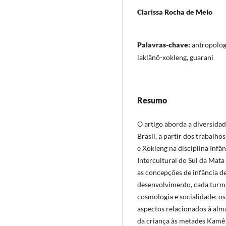
Clarissa Rocha de Melo
Palavras-chave:
antropologi
laklãnõ-xokleng, guarani
Resumo
O artigo aborda a diversidad
Brasil, a partir dos trabalh
e Xokleng na disciplina Infâ
Intercultural do Sul da Mat
as concepções de infância 
desenvolvimento, cada turm
cosmologia e socialidade: o
aspectos relacionados à alm
da criança às metades Kamê 