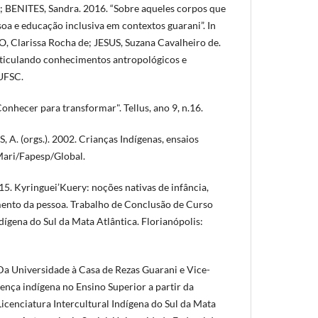
; BENITES, Sandra. 2016. “Sobre aqueles corpos que
oa e educação inclusiva em contextos guarani”. In
, Clarissa Rocha de; JESUS, Suzana Cavalheiro de.
rticulando conhecimentos antropológicos e
dUFSC.
nhecer para transformar". Tellus, ano 9, n.16.
A. (orgs.). 2002. Crianças Indígenas, ensaios
Mari/Fapesp/Global.
. Kyringuei’Kuery: noções nativas de infância,
ento da pessoa. Trabalho de Conclusão de Curso
ndígena do Sul da Mata Atlântica. Florianópolis:
 Da Universidade à Casa de Rezas Guarani e Vice-
sença indígena no Ensino Superior a partir da
icenciatura Intercultural Indígena do Sul da Mata