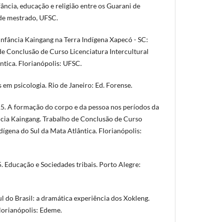
ância, educação e religião entre os Guarani de
de mestrado, UFSC.
nfância Kaingang na Terra Indígena Xapecó - SC:
de Conclusão de Curso Licenciatura Intercultural
ntica. Florianópolis: UFSC.
 em psicologia. Rio de Janeiro: Ed. Forense.
5. A formação do corpo e da pessoa nos períodos da
ncia Kaingang. Trabalho de Conclusão de Curso
ndígena do Sul da Mata Atlântica. Florianópolis:
. Educação e Sociedades tribais. Porto Alegre:
ul do Brasil: a dramática experiência dos Xokleng.
lorianópolis: Edeme.