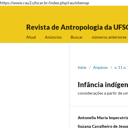
https://www.rau2.ufscar.br/index.php/rau/sitemap
Revista de Antropologia da UFS
Atual
Anúncios
Buscar
números anteriores
Início
/
Arquivos
/
v. 11 n.
Infância indígen
considerações a partir de um
Antonella Maria Imperatriz
Suzana Cavalheiro de Jesu