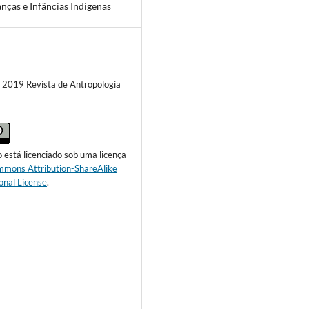
anças e Infâncias Indígenas
) 2019 Revista de Antropologia
o está licenciado sob uma licença
mmons Attribution-ShareAlike
onal License
.