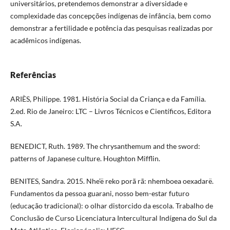
universitários, pretendemos demonstrar a diversidade e
complexidade das concepções indígenas de infância, bem como
demonstrar a fertilidade e potência das pesquisas realizadas por
acadêmicos indígenas.
Referências
ARIÈS, Philippe. 1981. História Social da Criança e da Família.
2.ed. Rio de Janeiro: LTC – Livros Técnicos e Científicos, Editora
S.A.
BENEDICT, Ruth. 1989. The chrysanthemum and the sword:
patterns of Japanese culture. Houghton Mifflin.
BENITES, Sandra. 2015. Nhe’ë reko porã rã: nhemboea oexadarë.
Fundamentos da pessoa guarani, nosso bem-estar futuro
(educação tradicional): o olhar distorcido da escola. Trabalho de
Conclusão de Curso Licenciatura Intercultural Indígena do Sul da