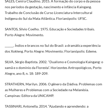
SALES, Cenira Claudino. 2015. A formação do corpo e da pessoa
nos períodos da gestação, nascimento e infância Kaingang.
Trabalho de Conclusão de Curso Licenciatura Intercultural
Indígena do Sul da Mata Atlântica. Florianópolis: UFSC.
SANTOS, Silvio Coelho. 1975. Educação e Sociedades tribais.
Porto Alegre: Movimento.
______. Índios e brancos no Sul do Brasil: a dramática experiência
dos Xokleng. Porto Alegre: Movimento; Florianópolis: Edeme.
SILVA, Sérgio Baptista. 2002. "Dualismo e Cosmologia Kaingang: o
xamã e o domínio da Floresta". Horizontes Antropológicos, Porto
Alegre, ano 8, n. 18: 189-209.
STRATHERN, Marilyn. 2006. O gênero da Dádiva. Problemas com
as Mulheres e Problemas com a Sociedade na Melanésia.
Campinas: Editora da UNICAMP.
TASSINARI, Antonella. 2014. “Ajudando e aprendendo: a