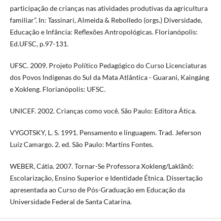
participação de crianças nas atividades produtivas da agricultura
familiar”. In: Tassinari, Almeida & Rebolledo (orgs.) Diversidade,
Educação e Infância: Reflexões Antropológicas. Florianópolis:
Ed.UFSC, p.97-131.
UFSC. 2009. Projeto Político Pedagógico do Curso Licenciaturas
dos Povos Indígenas do Sul da Mata Atlântica - Guarani, Kaingáng
e Xokleng. Florianópolis: UFSC.
UNICEF. 2002. Crianças como você. São Paulo: Editora Ática.
VYGOTSKY, L. S. 1991. Pensamento e linguagem. Trad. Jeferson
Luiz Camargo. 2. ed. São Paulo: Martins Fontes.
WEBER, Cátia. 2007. Tornar-Se Professora Xokleng/Laklãnõ:
Escolarização, Ensino Superior e Identidade Étnica. Dissertação
apresentada ao Curso de Pós-Graduação em Educação da
Universidade Federal de Santa Catarina.