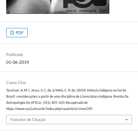
PDF
Publicado
01-06-2019
Como Citar
Tassinari, A. M. I., Jesus, S. C. de, & Melo, C. R. de. (2019). Infância indígena no Sul do
Brasil: considerações a partir de uma disciplina de Licenciatura Indígena.
Revista De
Antropologia Da UFSCar
,
11
(1), 401–423. Recuperado de
https://www.rau2.ufscar.br/index.php/rau/article/view/295
Fomatos de Citação