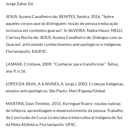
Jorge Zahar Ed.
JESUS, Suzana Cavalheiro de; BENITES, Sandra. 2016. “Sobre
aqueles corpos que se distinguem: noção de pessoa e educação
inclusiva em contextos guarani”. In SILVEIRA, Nádia Heusi; MELO,
Clarissa Rocha de; JESUS, Suzana Cavalheiro de. Diálogos com os
Guarani: articulando conhecimentos antropológicos e indígenas.
Florianópolis: EdUFSC.
LASMAR, Cristiane. 2009. "Conhecer para transformar". Tellus,
ano 9, n.16.
LOPES DA SILVA, A & NUNES, A. (orgs.). 2002. Crianças Indígenas,
ensaios antropológicos. São Paulo: Mari/Fapesp/Global.
MARTINS, Davi Timóteo. 2015. Kyringuei’Kuery: noções nativas
de infância, aprendizagem e desenvolvimento da pessoa. Trabalho
de Conclusão de Curso Licenciatura Intercultural Indígena do Sul
da Mata Atlântica. Florianópolis: UFSC.