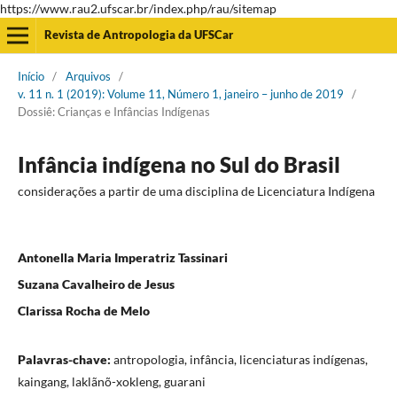
https://www.rau2.ufscar.br/index.php/rau/sitemap
Revista de Antropologia da UFSCar
Início
/
Arquivos
/
v. 11 n. 1 (2019): Volume 11, Número 1, janeiro – junho de 2019
/
Dossiê: Crianças e Infâncias Indígenas
Infância indígena no Sul do Brasil
considerações a partir de uma disciplina de Licenciatura Indígena
Antonella Maria Imperatriz Tassinari
Suzana Cavalheiro de Jesus
Clarissa Rocha de Melo
Palavras-chave:
antropologia, infância, licenciaturas indígenas,
kaingang, laklãnõ-xokleng, guarani