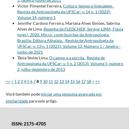
1, janeiro-junho de 2011
Victor Pimentel Ferreira,
Cultura, tempo e linguagem
,
Revista de Antropologia da UFSCar: v. 14 n. 1 (2022):
Volume 14, número 1
Jennifer Cardoso Ferreira, Mariana Alves Simões, Sabrina
Alves de Lima,
Resenha de FLEISCHER, Soraya; LIMA, Flávia
(orgs.). 2020. Micro: contribuições da Antropologia.
Brasília: Editora Athalaia.
,
Revista de Antropologia da
UFSCar: v. 13 n. 1 (2021): Volume 13, Número 1 / Janeiro -
junho de 2021
Tânia Stolze Lima,
O campo e a escrita
,
Revista de
Antropologia da UFSCar: v. 5 n. 2 (2013): Volume 5, número
2, julho-dezembro de 2013
<<
<
1
2
3
4
5
6
7
8
9
10
11
12
13
14
15
16
17
18
>
>>
Você também pode
iniciar uma pesquisa avançada por
similaridade
para este artigo.
ISSN: 2175-4705