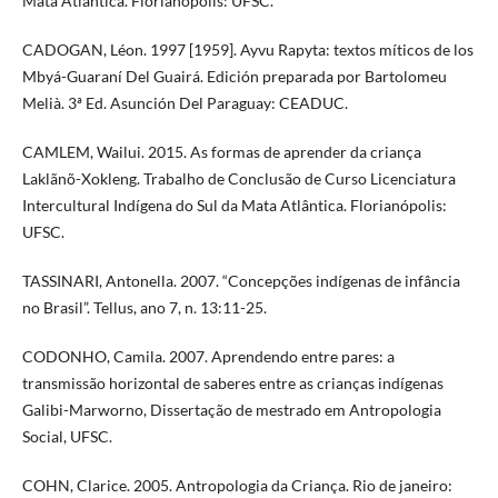
Mata Atlântica. Florianópolis: UFSC.
CADOGAN, Léon. 1997 [1959]. Ayvu Rapyta: textos míticos de los
Mbyá-Guaraní Del Guairá. Edición preparada por Bartolomeu
Melià. 3ª Ed. Asunción Del Paraguay: CEADUC.
CAMLEM, Wailui. 2015. As formas de aprender da criança
Laklãnõ-Xokleng. Trabalho de Conclusão de Curso Licenciatura
Intercultural Indígena do Sul da Mata Atlântica. Florianópolis:
UFSC.
TASSINARI, Antonella. 2007. “Concepções indígenas de infância
no Brasil”. Tellus, ano 7, n. 13:11-25.
CODONHO, Camila. 2007. Aprendendo entre pares: a
transmissão horizontal de saberes entre as crianças indígenas
Galibi-Marworno, Dissertação de mestrado em Antropologia
Social, UFSC.
COHN, Clarice. 2005. Antropologia da Criança. Rio de janeiro: