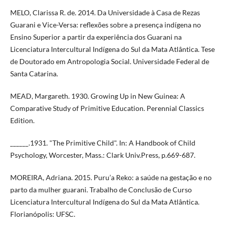
MELO, Clarissa R. de. 2014. Da Universidade à Casa de Rezas
Guarani e Vice-Versa: reflexões sobre a presença indígena no
Ensino Superior a partir da experiência dos Guarani na
Licenciatura Intercultural Indígena do Sul da Mata Atlântica. Tese
de Doutorado em Antropologia Social. Universidade Federal de
Santa Catarina.
MEAD, Margareth. 1930. Growing Up in New Guinea: A
Comparative Study of Primitive Education. Perennial Classics
Edition.
______.1931. "The Primitive Child". In: A Handbook of Child
Psychology, Worcester, Mass.: Clark Univ.Press, p.669-687.
MOREIRA, Adriana. 2015. Puru’a Reko: a saúde na gestação e no
parto da mulher guarani. Trabalho de Conclusão de Curso
Licenciatura Intercultural Indígena do Sul da Mata Atlântica.
Florianópolis: UFSC.