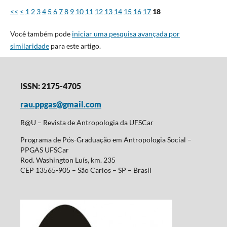
<<
<
1
2
3
4
5
6
7
8
9
10
11
12
13
14
15
16
17
18
Você também pode
iniciar uma pesquisa avançada por
similaridade
para este artigo.
ISSN: 2175-4705
rau.ppgas@gmail.com
R@U – Revista de Antropologia da UFSCar
Programa de Pós-Graduação em Antropologia Social –
PPGAS UFSCar
Rod. Washington Luís, km. 235
CEP 13565-905 – São Carlos – SP – Brasil