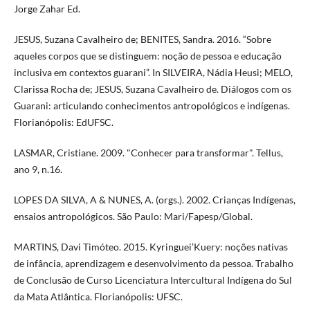
Jorge Zahar Ed.
JESUS, Suzana Cavalheiro de; BENITES, Sandra. 2016. “Sobre
aqueles corpos que se distinguem: noção de pessoa e educação
inclusiva em contextos guarani”. In SILVEIRA, Nádia Heusi; MELO,
Clarissa Rocha de; JESUS, Suzana Cavalheiro de. Diálogos com os
Guarani: articulando conhecimentos antropológicos e indígenas.
Florianópolis: EdUFSC.
LASMAR, Cristiane. 2009. "Conhecer para transformar". Tellus,
ano 9, n.16.
LOPES DA SILVA, A & NUNES, A. (orgs.). 2002. Crianças Indígenas,
ensaios antropológicos. São Paulo: Mari/Fapesp/Global.
MARTINS, Davi Timóteo. 2015. Kyringuei’Kuery: noções nativas
de infância, aprendizagem e desenvolvimento da pessoa. Trabalho
de Conclusão de Curso Licenciatura Intercultural Indígena do Sul
da Mata Atlântica. Florianópolis: UFSC.