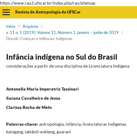
https://www.rau2.ufscar.br/index.php/rau/sitemap
Revista de Antropologia da UFSCar
Início
/
Arquivos
/
v. 11 n. 1 (2019): Volume 11, Número 1, janeiro – junho de 2019
/
Dossiê: Crianças e Infâncias Indígenas
Infância indígena no Sul do Brasil
considerações a partir de uma disciplina de Licenciatura Indígena
Antonella Maria Imperatriz Tassinari
Suzana Cavalheiro de Jesus
Clarissa Rocha de Melo
Palavras-chave:
antropologia, infância, licenciaturas indígenas,
kaingang, laklãnõ-xokleng, guarani