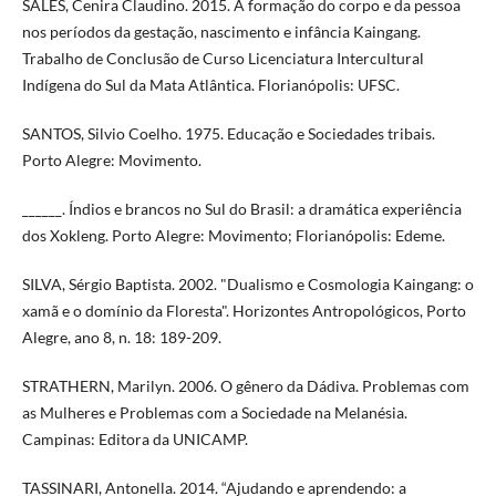
SALES, Cenira Claudino. 2015. A formação do corpo e da pessoa
nos períodos da gestação, nascimento e infância Kaingang.
Trabalho de Conclusão de Curso Licenciatura Intercultural
Indígena do Sul da Mata Atlântica. Florianópolis: UFSC.
SANTOS, Silvio Coelho. 1975. Educação e Sociedades tribais.
Porto Alegre: Movimento.
______. Índios e brancos no Sul do Brasil: a dramática experiência
dos Xokleng. Porto Alegre: Movimento; Florianópolis: Edeme.
SILVA, Sérgio Baptista. 2002. "Dualismo e Cosmologia Kaingang: o
xamã e o domínio da Floresta". Horizontes Antropológicos, Porto
Alegre, ano 8, n. 18: 189-209.
STRATHERN, Marilyn. 2006. O gênero da Dádiva. Problemas com
as Mulheres e Problemas com a Sociedade na Melanésia.
Campinas: Editora da UNICAMP.
TASSINARI, Antonella. 2014. “Ajudando e aprendendo: a