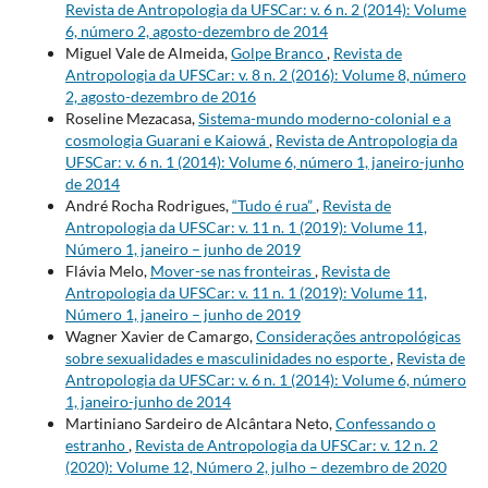
Revista de Antropologia da UFSCar: v. 6 n. 2 (2014): Volume
6, número 2, agosto-dezembro de 2014
Miguel Vale de Almeida,
Golpe Branco
,
Revista de
Antropologia da UFSCar: v. 8 n. 2 (2016): Volume 8, número
2, agosto-dezembro de 2016
Roseline Mezacasa,
Sistema-mundo moderno-colonial e a
cosmologia Guarani e Kaiowá
,
Revista de Antropologia da
UFSCar: v. 6 n. 1 (2014): Volume 6, número 1, janeiro-junho
de 2014
André Rocha Rodrigues,
“Tudo é rua”
,
Revista de
Antropologia da UFSCar: v. 11 n. 1 (2019): Volume 11,
Número 1, janeiro – junho de 2019
Flávia Melo,
Mover-se nas fronteiras
,
Revista de
Antropologia da UFSCar: v. 11 n. 1 (2019): Volume 11,
Número 1, janeiro – junho de 2019
Wagner Xavier de Camargo,
Considerações antropológicas
sobre sexualidades e masculinidades no esporte
,
Revista de
Antropologia da UFSCar: v. 6 n. 1 (2014): Volume 6, número
1, janeiro-junho de 2014
Martiniano Sardeiro de Alcântara Neto,
Confessando o
estranho
,
Revista de Antropologia da UFSCar: v. 12 n. 2
(2020): Volume 12, Número 2, julho – dezembro de 2020