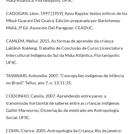
Mata Atlântica. Florianópolis: UFSC.
CADOGAN, Léon. 1997 [1959]. Ayvu Rapyta: textos míticos de los
Mbyá-Guaraní Del Guairá. Edición preparada por Bartolomeu
Melià. 3ª Ed. Asunción Del Paraguay: CEADUC.
CAMLEM, Wailui. 2015. As formas de aprender da criança
Laklãnõ-Xokleng. Trabalho de Conclusão de Curso Licenciatura
Intercultural Indígena do Sul da Mata Atlântica. Florianópolis:
UFSC.
TASSINARI, Antonella. 2007. “Concepções indígenas de infância
no Brasil”. Tellus, ano 7, n. 13:11-25.
CODONHO, Camila. 2007. Aprendendo entre pares: a
transmissão horizontal de saberes entre as crianças indígenas
Galibi-Marworno, Dissertação de mestrado em Antropologia
Social, UFSC.
COHN, Clarice. 2005. Antropologia da Criança. Rio de janeiro: