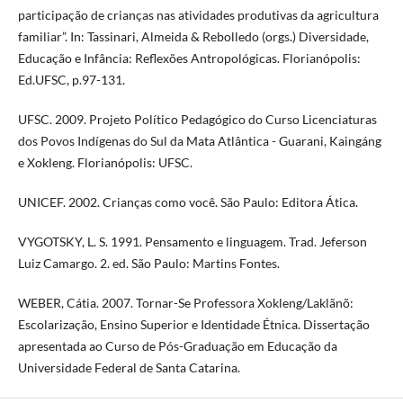
participação de crianças nas atividades produtivas da agricultura
familiar”. In: Tassinari, Almeida & Rebolledo (orgs.) Diversidade,
Educação e Infância: Reflexões Antropológicas. Florianópolis:
Ed.UFSC, p.97-131.
UFSC. 2009. Projeto Político Pedagógico do Curso Licenciaturas
dos Povos Indígenas do Sul da Mata Atlântica - Guarani, Kaingáng
e Xokleng. Florianópolis: UFSC.
UNICEF. 2002. Crianças como você. São Paulo: Editora Ática.
VYGOTSKY, L. S. 1991. Pensamento e linguagem. Trad. Jeferson
Luiz Camargo. 2. ed. São Paulo: Martins Fontes.
WEBER, Cátia. 2007. Tornar-Se Professora Xokleng/Laklãnõ:
Escolarização, Ensino Superior e Identidade Étnica. Dissertação
apresentada ao Curso de Pós-Graduação em Educação da
Universidade Federal de Santa Catarina.