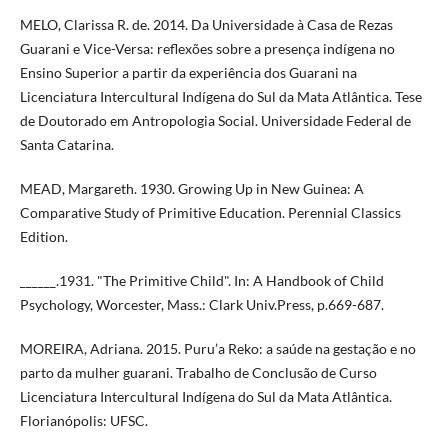
MELO, Clarissa R. de. 2014. Da Universidade à Casa de Rezas
Guarani e Vice-Versa: reflexões sobre a presença indígena no
Ensino Superior a partir da experiência dos Guarani na
Licenciatura Intercultural Indígena do Sul da Mata Atlântica. Tese
de Doutorado em Antropologia Social. Universidade Federal de
Santa Catarina.
MEAD, Margareth. 1930. Growing Up in New Guinea: A
Comparative Study of Primitive Education. Perennial Classics
Edition.
______.1931. "The Primitive Child". In: A Handbook of Child
Psychology, Worcester, Mass.: Clark Univ.Press, p.669-687.
MOREIRA, Adriana. 2015. Puru’a Reko: a saúde na gestação e no
parto da mulher guarani. Trabalho de Conclusão de Curso
Licenciatura Intercultural Indígena do Sul da Mata Atlântica.
Florianópolis: UFSC.