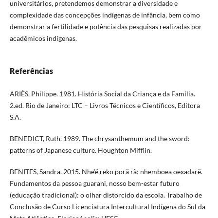
universitários, pretendemos demonstrar a diversidade e
complexidade das concepções indígenas de infância, bem como
demonstrar a fertilidade e potência das pesquisas realizadas por
acadêmicos indígenas.
Referências
ARIÈS, Philippe. 1981. História Social da Criança e da Família.
2.ed. Rio de Janeiro: LTC – Livros Técnicos e Científicos, Editora
S.A.
BENEDICT, Ruth. 1989. The chrysanthemum and the sword:
patterns of Japanese culture. Houghton Mifflin.
BENITES, Sandra. 2015. Nhe’ë reko porã rã: nhemboea oexadarë.
Fundamentos da pessoa guarani, nosso bem-estar futuro
(educação tradicional): o olhar distorcido da escola. Trabalho de
Conclusão de Curso Licenciatura Intercultural Indígena do Sul da