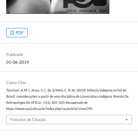
PDF
Publicado
01-06-2019
Como Citar
Tassinari, A. M. I., Jesus, S. C. de, & Melo, C. R. de. (2019). Infância indígena no Sul do
Brasil: considerações a partir de uma disciplina de Licenciatura Indígena.
Revista De
Antropologia Da UFSCar
,
11
(1), 401–423. Recuperado de
https://www.rau2.ufscar.br/index.php/rau/article/view/295
Fomatos de Citação