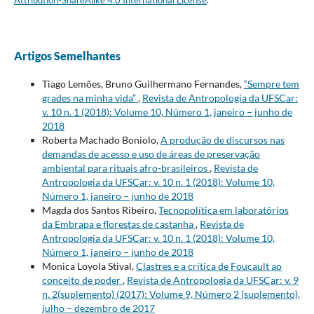
Artigos Semelhantes
Tiago Lemões, Bruno Guilhermano Fernandes,
“Sempre tem
grades na minha vida”
,
Revista de Antropologia da UFSCar:
v. 10 n. 1 (2018): Volume 10, Número 1, janeiro – junho de
2018
Roberta Machado Boniolo,
A produção de discursos nas
demandas de acesso e uso de áreas de preservação
ambiental para rituais afro-brasileiros
,
Revista de
Antropologia da UFSCar: v. 10 n. 1 (2018): Volume 10,
Número 1, janeiro – junho de 2018
Magda dos Santos Ribeiro,
Tecnopolítica em laboratórios
da Embrapa e florestas de castanha
,
Revista de
Antropologia da UFSCar: v. 10 n. 1 (2018): Volume 10,
Número 1, janeiro – junho de 2018
Monica Loyola Stival,
Clastres e a crítica de Foucault ao
conceito de poder
,
Revista de Antropologia da UFSCar: v. 9
n. 2(suplemento) (2017): Volume 9, Número 2 (suplemento),
julho – dezembro de 2017