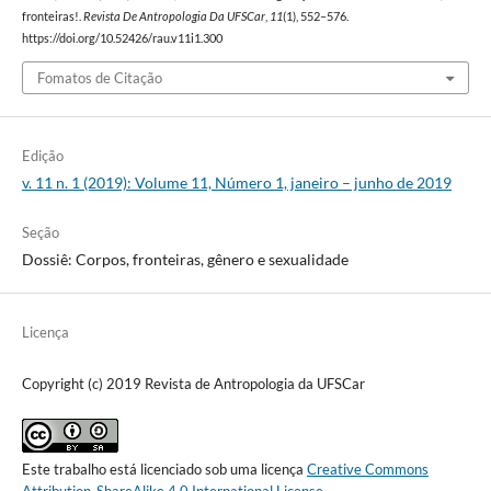
fronteiras!.
Revista De Antropologia Da UFSCar
,
11
(1), 552–576.
https://doi.org/10.52426/rau.v11i1.300
Fomatos de Citação
Edição
v. 11 n. 1 (2019): Volume 11, Número 1, janeiro – junho de 2019
Seção
Dossiê: Corpos, fronteiras, gênero e sexualidade
Licença
Copyright (c) 2019 Revista de Antropologia da UFSCar
Este trabalho está licenciado sob uma licença
Creative Commons
Attribution-ShareAlike 4.0 International License
.