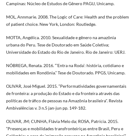
Campinas: Núcleo de Estudos de Gênero PAGU, Unicamp.
MOL, Annmarie. 2008. The Logic of Care: Health and the problem
of patient choice. New York, London: Routledge.
MOTTA, Angélica. 2010. Sexualidade e gênero na amazônia
urbana do Peru. Tese de Doutorado em Saúde Coletiva;
Universidade do Estado do Rio de Janeiro. Rio de Janeiro: UERJ.
NÓBREGA, Renata. 2016. “’Entra na Roda’: história, cotidiano e
mobilidades em Rondônia.” Tese de Doutorado. PPGS, Unicamp.
OLIVAR, José Miguel. 2015. “Performatividades governamentais
de fronteira: a produção do Estado e da fronteira através das
políticas de tráfico de pessoas na Amazônia brasileira". Revista
Ambivalências v. 3 n.5 jan-jun pp. 149-182.
OLIVAR, JM; CUNHA, Flávia Melo da; ROSA, Patrícia. 2015.
“Presenças e mobilidades transfronteiriças entre Brasil, Peru e
Colômbia: o caso da ‘migração peruana na Amazônia brasileira’”.