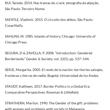
RUI, Taniele. 2014. Nas tramas do crack: etnografia da abjeção.
São Paulo: Terceiro Nome.
SAFATLE, Vladimir. 2015. O circuito dos afetos. São Paulo:
CosacNaify.
SAHLINS, M. 1985. Islands of history. Chicago: University of
Chicago Press.
SEGURA, D & ZAVELLA, P. 2008. “Introduction: Gendered
Borderlands.” Gender & Society; vol. 22(5), pp. 537–544.
SERJE, Margarita. 2005. El revés de la nación: territories salvajes,
fronteras y tierras de nadie. Bogotá: Universidad de los Andes.
STAUDT, Katlheen. 2017. Border Politics in a Global Era:
Comparative Perspectives. Rowman & Littlefield.
STRATHERN, Marilyn. 1990. The Gender of the gift: problems
with women and problems with society in Melanesia.