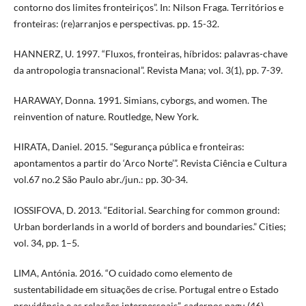
contorno dos limites fronteiriços”. In: Nilson Fraga. Territórios e
fronteiras: (re)arranjos e perspectivas. pp. 15-32.
HANNERZ, U. 1997. “Fluxos, fronteiras, híbridos: palavras-chave
da antropologia transnacional”. Revista Mana; vol. 3(1), pp. 7-39.
HARAWAY, Donna. 1991. Simians, cyborgs, and women. The
reinvention of nature. Routledge, New York.
HIRATA, Daniel. 2015. “Segurança pública e fronteiras:
apontamentos a partir do ‘Arco Norte’”. Revista Ciência e Cultura
vol.67 no.2 São Paulo abr./jun.: pp. 30-34.
IOSSIFOVA, D. 2013. “Editorial. Searching for common ground:
Urban borderlands in a world of borders and boundaries.” Cities;
vol. 34, pp. 1–5.
LIMA, Antónia. 2016. “O cuidado como elemento de
sustentabilidade em situações de crise. Portugal entre o Estado
providência e as relações interpessoais”. cadernos pagu (46),