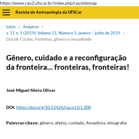
https://www.rau2.ufscar.br/index.php/rau/sitemap
Revista de Antropologia da UFSCar
Início
/
Arquivos
/
v. 11 n. 1 (2019): Volume 11, Número 1, janeiro – junho de 2019
/
Dossiê: Corpos, fronteiras, gênero e sexualidade
Gênero, cuidado e a reconfiguração
da fronteira... fronteiras, fronteiras!
José Miguel Nieto Olivar
DOI:
https://doi.org/10.52426/rau.v11i1.300
Palavras-chave:
gênero, afetos, cuidado, Amazônia, etnografia