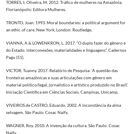
TORRES, I; Oliveira, M. 2012. Tráfico de mulheres na Amazônia.
Florianópolis: Editora Mulheres.
TRONTO, Joan. 1993. Moral boundaries: a political argument for
an ethic of care. New York, London: Routledge.
VIANNA, A & LOWENKRON, L. 2017. “O duplo fazer do gênero e
do Estado: interconexões, materialidades e linguagens”. Cadernos
Pagu (51).
VICTOR, Tuanny. 2017. Relatório de Pesquisa: ‘A questão das
fronteiras amazônicas e suas articulações com gênero em
material político/legal, jornalístico e artístico produzido no Brasil’.
Iniciação Científica em Ciências Sociais. Campinas, Unicamp.
VIVEIROS de CASTRO, Eduardo. 2002. A inconstância da alma
selvagem. São Paulo: Cosac Naify.
WAGNER, Roy. 2010. A invenção da cultura. São Paulo: Cosac
Naify.