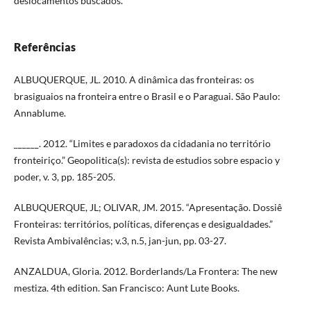
deslocamentos buscados.
Referências
ALBUQUERQUE, JL. 2010. A dinâmica das fronteiras: os
brasiguaios na fronteira entre o Brasil e o Paraguai. São Paulo:
Annablume.
______. 2012. “Limites e paradoxos da cidadania no território
fronteiriço.” Geopolitica(s): revista de estudios sobre espacio y
poder, v. 3, pp. 185-205.
ALBUQUERQUE, JL; OLIVAR, JM. 2015. “Apresentação. Dossiê
Fronteiras: territórios, políticas, diferenças e desigualdades.”
Revista Ambivalências; v.3, n.5, jan-jun, pp. 03-27.
ANZALDUA, Gloria. 2012. Borderlands/La Frontera: The new
mestiza. 4th edition. San Francisco: Aunt Lute Books.