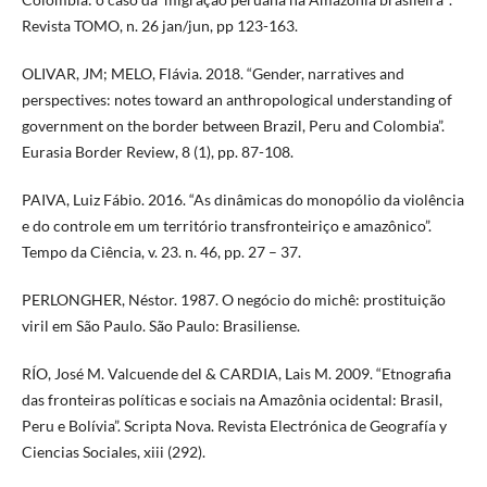
Revista TOMO, n. 26 jan/jun, pp 123-163.
OLIVAR, JM; MELO, Flávia. 2018. “Gender, narratives and
perspectives: notes toward an anthropological understanding of
government on the border between Brazil, Peru and Colombia”.
Eurasia Border Review, 8 (1), pp. 87-108.
PAIVA, Luiz Fábio. 2016. “As dinâmicas do monopólio da violência
e do controle em um território transfronteiriço e amazônico”.
Tempo da Ciência, v. 23. n. 46, pp. 27 – 37.
PERLONGHER, Néstor. 1987. O negócio do michê: prostituição
viril em São Paulo. São Paulo: Brasiliense.
RÍO, José M. Valcuende del & CARDIA, Lais M. 2009. “Etnografia
das fronteiras políticas e sociais na Amazônia ocidental: Brasil,
Peru e Bolívia”. Scripta Nova. Revista Electrónica de Geografía y
Ciencias Sociales, xiii (292).