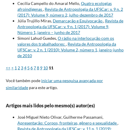
Cecília Campello do Amaral Mello,
Quatro ecologias
afroindígenas
,
Revista de Antropologia da UFSCar: v. 9 n. 2
(2017): Volume 9, número 2, julho-dezembro de 2017
Júlia Trujillo Miras,
Demarcação e Equivocação
,
Revista de
Antropologia da UFSCar: v. 9 n. 1 (2017): Volume 9,
Número 1, janeiro – junho de 2017
Simoni Lahud Guedes,
O rádio na interlocução com os
valores dos trabalhadores:
,
Revista de Antropologia da
UFSCar: v. 2 n. 1 (2010): Volume 2, número 1, janeiro-junho
de 2010
<<
<
1
2
3
4
5
6
7
8
9
10
11
Você também pode
iniciar uma pesquisa avançada por
similaridade
para este artigo.
Artigos mais lidos pelo mesmo(s) autor(es)
José Miguel Nieto Olivar, Guilherme Passamani,
Apresentação: Corpos, fronteiras, gênero e sexualidade
,
Revista de Antropologia da UFSCar: v. 11 n. 1 (2019):