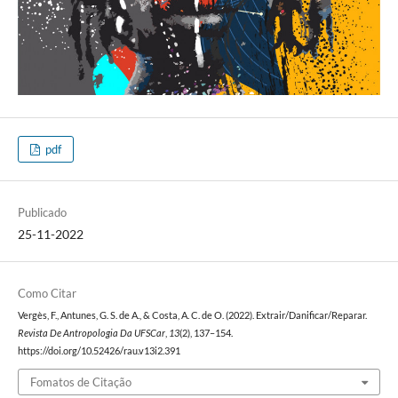
pdf
Publicado
25-11-2022
Como Citar
Vergès, F., Antunes, G. S. de A., & Costa, A. C. de O. (2022). Extrair/Danificar/Reparar.
Revista De Antropologia Da UFSCar
,
13
(2), 137–154.
https://doi.org/10.52426/rau.v13i2.391
Fomatos de Citação