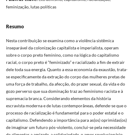
feminização, lutas políticas
Resumo
Nesta contribuição se examina como a violência sistêmica
inseparável da colonização capitalista e imperialista, operam
sobre o corpo preto feminino, como na lógica do capitalismo
racial, o corpo preto é “feminizado” e racializado a fim de extrair
dele toda sua energia. Quanto a essa economia da exaustão, trata-
se especificamente da extração do corpo das mulheres pretas de
uma força de trabalho, da afecção, do prazer sexual, da vida e do
gozo perverso que sua dominação traz ao feminismo racista e à
supremacia branca. Considerando elementos da história
escravista moderna e de lutas contemporâneas, defende-se que o
processo de racialização é fundamental para o poder estatal e o
capitalismo. Defendendo a importância para as(os) oprimidas(os)
de imaginar um futuro pós-violento, conclui-se pela necessidade
de alimentar a amizade, a solidariedade, o amor revolucionário