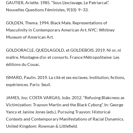
GAUTIER, Ariette. 1985. “Sous L'esclavage, Le Patriarcat”.
Nouvelles Questions Féministes, 9(10): 9–33.
GOLDEN, Thema. 1994. Black Male. Representations of
Masculinity in Contemporary American Art. NYC: Whitney
Museum of American Art.
GOLDORACLE, QUEDLAGOLD, et GOLDEBOIS. 2019. Ni or, ni
maître. Montagne d’or et consorts. France Métropolitaine: Les
éditions du Couac.
ISMARD, Paulin. 2019. La cité et ses esclaves. Institution, fictions,
expériences. Paris: Seuil.
JAMES, Joy; COSTA VARGAS, João. 2012. “Refusing Blakcness as
Victimization: Trayvon Martin and the Black Cyborg”. In: George
Yancy et Janine Jones (eds.), Pursuing Trayvon: Historical
Contexts and Contemporary Manifestations of Racial Dynamics.
United Kingdom: Rowman & Littlefield.