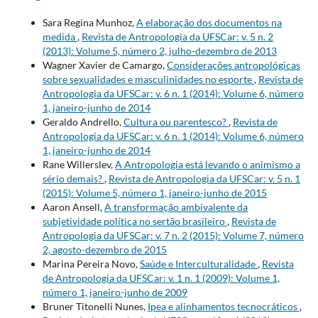
Sara Regina Munhoz,
A elaboração dos documentos na
medida
,
Revista de Antropologia da UFSCar: v. 5 n. 2
(2013): Volume 5, número 2, julho-dezembro de 2013
Wagner Xavier de Camargo,
Considerações antropológicas
sobre sexualidades e masculinidades no esporte
,
Revista de
Antropologia da UFSCar: v. 6 n. 1 (2014): Volume 6, número
1, janeiro-junho de 2014
Geraldo Andrello,
Cultura ou parentesco?
,
Revista de
Antropologia da UFSCar: v. 6 n. 1 (2014): Volume 6, número
1, janeiro-junho de 2014
Rane Willerslev,
A Antropologia está levando o animismo a
sério demais?
,
Revista de Antropologia da UFSCar: v. 5 n. 1
(2015): Volume 5, número 1, janeiro-junho de 2015
Aaron Ansell,
A transformação ambivalente da
subjetividade política no sertão brasileiro
,
Revista de
Antropologia da UFSCar: v. 7 n. 2 (2015): Volume 7, número
2, agosto-dezembro de 2015
Marina Pereira Novo,
Saúde e Interculturalidade
,
Revista
de Antropologia da UFSCar: v. 1 n. 1 (2009): Volume 1,
número 1, janeiro-junho de 2009
Bruner Titonelli Nunes,
Ipea e alinhamentos tecnocráticos
,