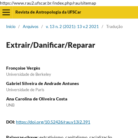
https://www.rau2.ufscar.br/index.php/rau/sitemap
Revista de Antropologia da UFSCar
Início
/
Arquivos
/
v. 13 n. 2 (2021): 13 v.2 2021
/
Tradução
Extrair/Danificar/Reparar
Fronçoise Vergès
Universidade de Berkeley
Gabriel Silveira de Andrade Antunes
Universidade de Paris
Ana Carolina de Oliveira Costa
UNB
DOI:
https://doi.org/10.52426/rau.v13i2.391
Palavras-chave:
extrativismo, capitalismo, racialização,