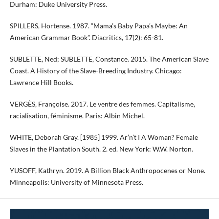
Durham: Duke University Press.
SPILLERS, Hortense. 1987. “Mama’s Baby Papa’s Maybe: An
American Grammar Book”. Diacritics, 17(2): 65-81.
SUBLETTE, Ned; SUBLETTE, Constance. 2015. The American Slave
Coast. A History of the Slave-Breeding Industry. Chicago:
Lawrence Hill Books.
VERGÈS, Françoise. 2017. Le ventre des femmes. Capitalisme,
racialisation, féminisme. Paris: Albin Michel.
WHITE, Deborah Gray. [1985] 1999. Ar’n’t I A Woman? Female
Slaves in the Plantation South. 2. ed. New York: W.W. Norton.
YUSOFF, Kathryn. 2019. A Billion Black Anthropocenes or None.
Minneapolis: University of Minnesota Press.