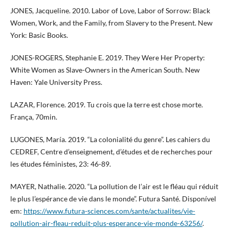
JONES, Jacqueline. 2010. Labor of Love, Labor of Sorrow: Black
Women, Work, and the Family, from Slavery to the Present. New
York: Basic Books.
JONES-ROGERS, Stephanie E. 2019. They Were Her Property:
White Women as Slave-Owners in the American South. New
Haven: Yale University Press.
LAZAR, Florence. 2019. Tu crois que la terre est chose morte.
França, 70min.
LUGONES, María. 2019. “La colonialité du genre”. Les cahiers du
CEDREF, Centre d’enseignement, d’études et de recherches pour
les études féministes, 23: 46-89.
MAYER, Nathalie. 2020. “La pollution de l’air est le fléau qui réduit
le plus l’espérance de vie dans le monde”. Futura Santé. Disponível
em:
https://www.futura-sciences.com/sante/actualites/vie-
pollution-air-fleau-reduit-plus-esperance-vie-monde-63256/
.