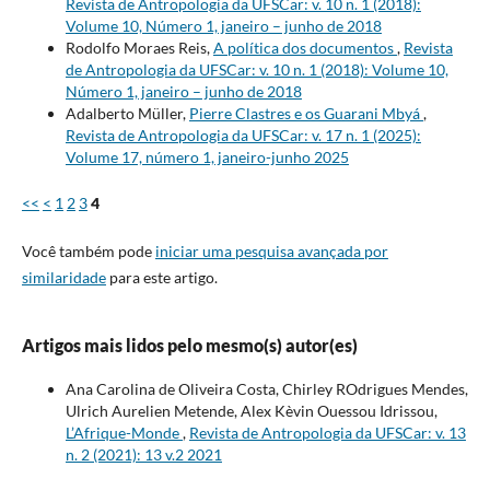
Revista de Antropologia da UFSCar: v. 10 n. 1 (2018):
Volume 10, Número 1, janeiro – junho de 2018
Rodolfo Moraes Reis,
A política dos documentos
,
Revista
de Antropologia da UFSCar: v. 10 n. 1 (2018): Volume 10,
Número 1, janeiro – junho de 2018
Adalberto Müller,
Pierre Clastres e os Guarani Mbyá
,
Revista de Antropologia da UFSCar: v. 17 n. 1 (2025):
Volume 17, número 1, janeiro-junho 2025
<<
<
1
2
3
4
Você também pode
iniciar uma pesquisa avançada por
similaridade
para este artigo.
Artigos mais lidos pelo mesmo(s) autor(es)
Ana Carolina de Oliveira Costa, Chirley ROdrigues Mendes,
Ulrich Aurelien Metende, Alex Kèvin Ouessou Idrissou,
L’Afrique-Monde
,
Revista de Antropologia da UFSCar: v. 13
n. 2 (2021): 13 v.2 2021