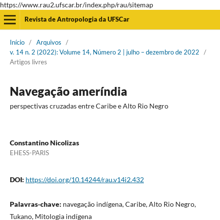
https://www.rau2.ufscar.br/index.php/rau/sitemap
Revista de Antropologia da UFSCar
Início
/
Arquivos
/
v. 14 n. 2 (2022): Volume 14, Número 2 | julho – dezembro de 2022
/
Artigos livres
Navegação ameríndia
perspectivas cruzadas entre Caribe e Alto Rio Negro
Constantino Nicolizas
EHESS-PARIS
DOI:
https://doi.org/10.14244/rau.v14i2.432
Palavras-chave:
navegação indígena, Caribe, Alto Rio Negro,
Tukano, Mitologia indígena