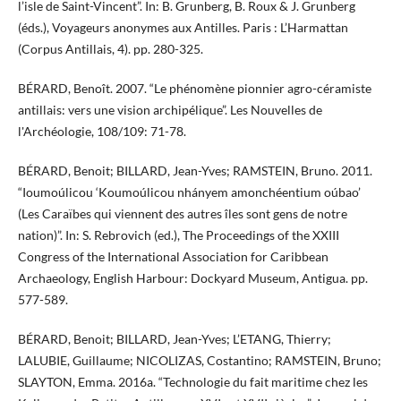
l’isle de Saint-Vincent”. In: B. Grunberg, B. Roux & J. Grunberg
(éds.), Voyageurs anonymes aux Antilles. Paris : L’Harmattan
(Corpus Antillais, 4). pp. 280-325.
BÉRARD, Benoît. 2007. “Le phénomène pionnier agro-céramiste
antillais: vers une vision archipélique”. Les Nouvelles de
l'Archéologie, 108/109: 71-78.
BÉRARD, Benoit; BILLARD, Jean-Yves; RAMSTEIN, Bruno. 2011.
“Ioumoúlicou ‘Koumoúlicou nhányem amonchéentium oúbao’
(Les Caraïbes qui viennent des autres îles sont gens de notre
nation)”. In: S. Rebrovich (ed.), The Proceedings of the XXIII
Congress of the International Association for Caribbean
Archaeology, English Harbour: Dockyard Museum, Antigua. pp.
577-589.
BÉRARD, Benoit; BILLARD, Jean-Yves; L’ETANG, Thierry;
LALUBIE, Guillaume; NICOLIZAS, Costantino; RAMSTEIN, Bruno;
SLAYTON, Emma. 2016a. “Technologie du fait maritime chez les