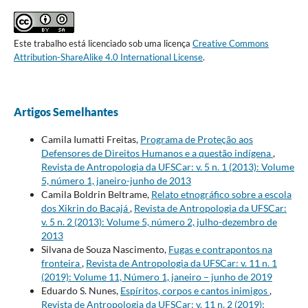
Este trabalho está licenciado sob uma licença
Creative Commons
Attribution-ShareAlike 4.0 International License
.
Artigos Semelhantes
Camila Iumatti Freitas,
Programa de Proteção aos
Defensores de Direitos Humanos e a questão indígena
,
Revista de Antropologia da UFSCar: v. 5 n. 1 (2013): Volume
5, número 1, janeiro-junho de 2013
Camila Boldrin Beltrame,
Relato etnográfico sobre a escola
dos Xikrin do Bacajá
,
Revista de Antropologia da UFSCar:
v. 5 n. 2 (2013): Volume 5, número 2, julho-dezembro de
2013
Silvana de Souza Nascimento,
Fugas e contrapontos na
fronteira
,
Revista de Antropologia da UFSCar: v. 11 n. 1
(2019): Volume 11, Número 1, janeiro – junho de 2019
Eduardo S. Nunes,
Espíritos, corpos e cantos inimigos
,
Revista de Antropologia da UFSCar: v. 11 n. 2 (2019):