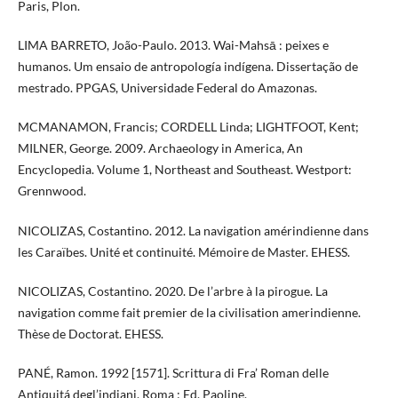
Paris, Plon.
LIMA BARRETO, João-Paulo. 2013. Wai-Mahsā : peixes e
humanos. Um ensaio de antropología indígena. Dissertação de
mestrado. PPGAS, Universidade Federal do Amazonas.
MCMANAMON, Francis; CORDELL Linda; LIGHTFOOT, Kent;
MILNER, George. 2009. Archaeology in America, An
Encyclopedia. Volume 1, Northeast and Southeast. Westport:
Grennwood.
NICOLIZAS, Costantino. 2012. La navigation amérindienne dans
les Caraïbes. Unité et continuité. Mémoire de Master. EHESS.
NICOLIZAS, Costantino. 2020. De l’arbre à la pirogue. La
navigation comme fait premier de la civilisation amerindienne.
Thèse de Doctorat. EHESS.
PANÉ, Ramon. 1992 [1571]. Scrittura di Fra’ Roman delle
Antiquitá degl’indiani. Roma : Ed. Paoline.