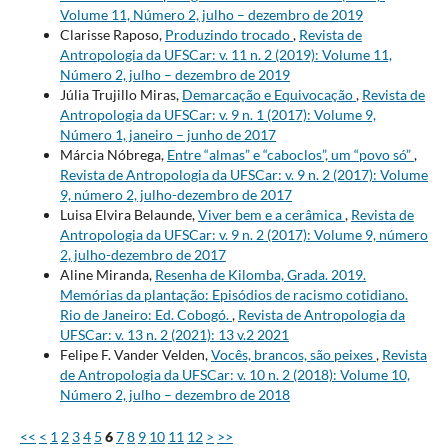
Volume 11, Número 2, julho – dezembro de 2019
Clarisse Raposo,
Produzindo trocado
,
Revista de
Antropologia da UFSCar: v. 11 n. 2 (2019): Volume 11,
Número 2, julho – dezembro de 2019
Júlia Trujillo Miras,
Demarcação e Equivocação
,
Revista de
Antropologia da UFSCar: v. 9 n. 1 (2017): Volume 9,
Número 1, janeiro – junho de 2017
Márcia Nóbrega,
Entre “almas” e “caboclos”, um “povo só”
,
Revista de Antropologia da UFSCar: v. 9 n. 2 (2017): Volume
9, número 2, julho-dezembro de 2017
Luisa Elvira Belaunde,
Viver bem e a cerâmica
,
Revista de
Antropologia da UFSCar: v. 9 n. 2 (2017): Volume 9, número
2, julho-dezembro de 2017
Aline Miranda,
Resenha de Kilomba, Grada. 2019.
Memórias da plantação: Episódios de racismo cotidiano.
Rio de Janeiro: Ed. Cobogó.
,
Revista de Antropologia da
UFSCar: v. 13 n. 2 (2021): 13 v.2 2021
Felipe F. Vander Velden,
Vocês, brancos, são peixes
,
Revista
de Antropologia da UFSCar: v. 10 n. 2 (2018): Volume 10,
Número 2, julho – dezembro de 2018
<<
<
1
2
3
4
5
6
7
8
9
10
11
12
>
>>