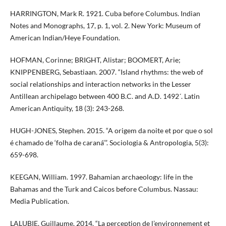
HARRINGTON, Mark R. 1921. Cuba before Columbus. Indian
Notes and Monographs, 17, p. 1, vol. 2. New York: Museum of
American Indian/Heye Foundation.
HOFMAN, Corinne; BRIGHT, Alistar; BOOMERT, Arie;
KNIPPENBERG, Sebastiaan. 2007. “Island rhythms: the web of
social relationships and interaction networks in the Lesser
Antillean archipelago between 400 B.C. and A.D. 1492´. Latin
American Antiquity, 18 (3): 243-268.
HUGH-JONES, Stephen. 2015. “A origem da noite et por que o sol
é chamado de ‘folha de caraná’”. Sociologia & Antropologia, 5(3):
659-698.
KEEGAN, William. 1997. Bahamian archaeology: life in the
Bahamas and the Turk and Caicos before Columbus. Nassau:
Media Publication.
LALUBIE, Guillaume. 2014. “La perception de l’environnement et