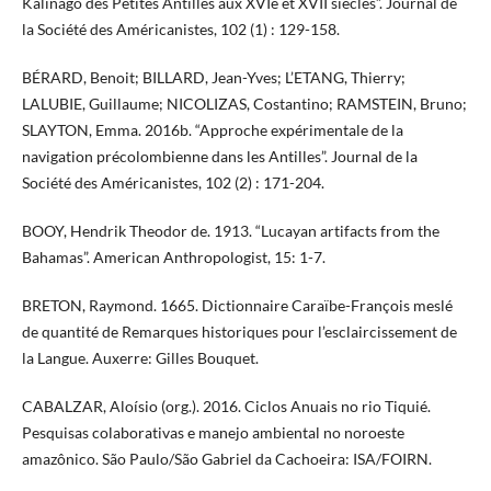
Kalinago des Petites Antilles aux XVIe et XVII siècles”. Journal de
la Société des Américanistes, 102 (1) : 129-158.
BÉRARD, Benoit; BILLARD, Jean-Yves; L’ETANG, Thierry;
LALUBIE, Guillaume; NICOLIZAS, Costantino; RAMSTEIN, Bruno;
SLAYTON, Emma. 2016b. “Approche expérimentale de la
navigation précolombienne dans les Antilles”. Journal de la
Société des Américanistes, 102 (2) : 171-204.
BOOY, Hendrik Theodor de. 1913. “Lucayan artifacts from the
Bahamas”. American Anthropologist, 15: 1-7.
BRETON, Raymond. 1665. Dictionnaire Caraïbe-François meslé
de quantité de Remarques historiques pour l’esclaircissement de
la Langue. Auxerre: Gilles Bouquet.
CABALZAR, Aloísio (org.). 2016. Ciclos Anuais no rio Tiquié.
Pesquisas colaborativas e manejo ambiental no noroeste
amazônico. São Paulo/São Gabriel da Cachoeira: ISA/FOIRN.