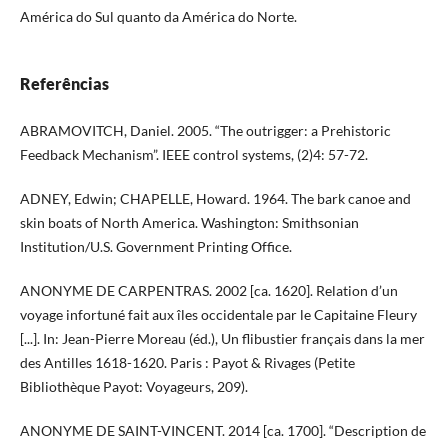
América do Sul quanto da América do Norte.
Referências
ABRAMOVITCH, Daniel. 2005. “The outrigger: a Prehistoric
Feedback Mechanism”. IEEE control systems, (2)4: 57-72.
ADNEY, Edwin; CHAPELLE, Howard. 1964. The bark canoe and
skin boats of North America. Washington: Smithsonian
Institution/U.S. Government Printing Office.
ANONYME DE CARPENTRAS. 2002 [ca. 1620]. Relation d’un
voyage infortuné fait aux îles occidentale par le Capitaine Fleury
[...]. In: Jean-Pierre Moreau (éd.), Un flibustier français dans la mer
des Antilles 1618-1620. Paris : Payot & Rivages (Petite
Bibliothèque Payot: Voyageurs, 209).
ANONYME DE SAINT-VINCENT. 2014 [ca. 1700]. “Description de