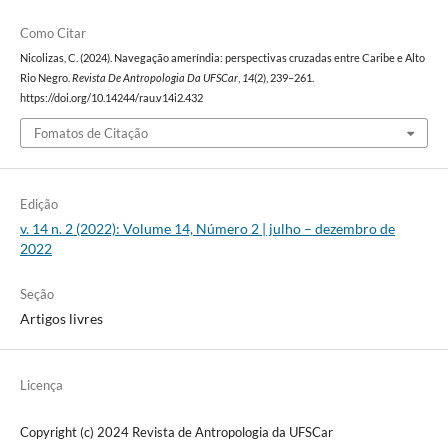
Como Citar
Nicolizas, C. (2024). Navegação ameríndia: perspectivas cruzadas entre Caribe e Alto
Rio Negro.
Revista De Antropologia Da UFSCar
,
14
(2), 239–261.
https://doi.org/10.14244/rau.v14i2.432
Fomatos de Citação
Edição
v. 14 n. 2 (2022): Volume 14, Número 2 | julho – dezembro de
2022
Seção
Artigos livres
Licença
Copyright (c) 2024 Revista de Antropologia da UFSCar