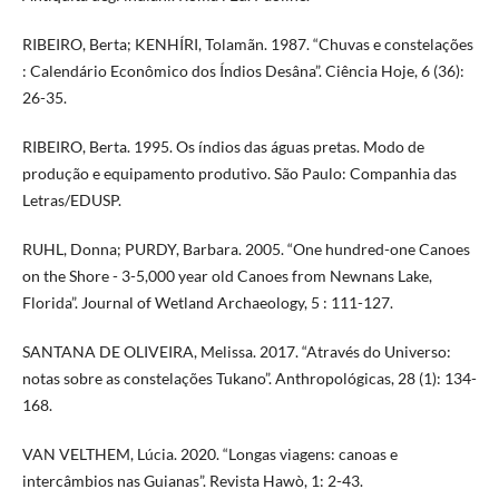
RIBEIRO, Berta; KENHÍRI, Tolamãn. 1987. “Chuvas e constelações
: Calendário Econômico dos Índios Desâna”. Ciência Hoje, 6 (36):
26-35.
RIBEIRO, Berta. 1995. Os índios das águas pretas. Modo de
produção e equipamento produtivo. São Paulo: Companhia das
Letras/EDUSP.
RUHL, Donna; PURDY, Barbara. 2005. “One hundred-one Canoes
on the Shore - 3-5,000 year old Canoes from Newnans Lake,
Florida”. Journal of Wetland Archaeology, 5 : 111-127.
SANTANA DE OLIVEIRA, Melissa. 2017. “Através do Universo:
notas sobre as constelações Tukano”. Anthropológicas, 28 (1): 134-
168.
VAN VELTHEM, Lúcia. 2020. “Longas viagens: canoas e
intercâmbios nas Guianas”. Revista Hawò, 1: 2-43.