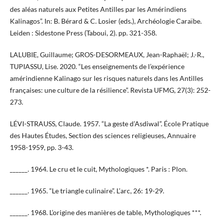
des aléas naturels aux Petites Antilles par les Amérindiens
Kalinagos”. In: B. Bérard & C. Losier (eds.), Archéologie Caraïbe.
Leiden : Sidestone Press (Taboui, 2). pp. 321-358.
LALUBIE, Guillaume; GROS-DESORMEAUX, Jean-Raphaël; J.-R.,
TUPIASSU, Lise. 2020. “Les enseignements de l’expérience
amérindienne Kalinago sur les risques naturels dans les Antilles
françaises: une culture de la résilience”. Revista UFMG, 27(3): 252-
273.
LÉVI-STRAUSS, Claude. 1957. “La geste d’Asdiwal”. École Pratique
des Hautes Études, Section des sciences religieuses, Annuaire
1958-1959, pp. 3-43.
______. 1964. Le cru et le cuit, Mythologiques *. Paris : Plon.
______. 1965. “Le triangle culinaire”. L’arc, 26: 19-29.
______. 1968. L’origine des manières de table, Mythologiques ***.