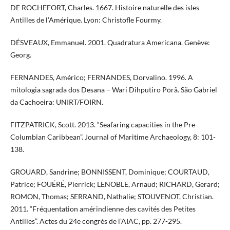
DE ROCHEFORT, Charles. 1667. Histoire naturelle des isles
Antilles de l’Amérique. Lyon: Christofle Fourmy.
DÉSVEAUX, Emmanuel. 2001. Quadratura Americana. Genève:
Georg.
FERNANDES, Américo; FERNANDES, Dorvalino. 1996. A
mitologia sagrada dos Desana – Wari Dihputiro Pōrã. São Gabriel
da Cachoeira: UNIRT/FOIRN.
FITZPATRICK, Scott. 2013. “Seafaring capacities in the Pre-
Columbian Caribbean”. Journal of Maritime Archaeology, 8: 101-
138.
GROUARD, Sandrine; BONNISSENT, Dominique; COURTAUD,
Patrice; FOUÉRÉ, Pierrick; LENOBLE, Arnaud; RICHARD, Gerard;
ROMON, Thomas; SERRAND, Nathalie; STOUVENOT, Christian.
2011. “Fréquentation amérindienne des cavités des Petites
Antilles”. Actes du 24e congrès de l’AIAC, pp. 277-295.