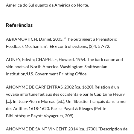
América do Sul quanto da América do Norte.
Referências
ABRAMOVITCH, Daniel. 2005. “The outrigger: a Prehistoric
Feedback Mechanism”. IEEE control systems, (2)4: 57-72.
ADNEY, Edwin; CHAPELLE, Howard. 1964. The bark canoe and
skin boats of North America. Washington: Smithsonian
Institution/U.S. Government Printing Office.
ANONYME DE CARPENTRAS. 2002 [ca. 1620]. Relation d’un
voyage infortuné fait aux îles occidentale par le Capitaine Fleury
[...]. In: Jean-Pierre Moreau (éd.), Un flibustier français dans la mer
des Antilles 1618-1620. Paris : Payot & Rivages (Petite
Bibliothèque Payot: Voyageurs, 209).
ANONYME DE SAINT-VINCENT. 2014 [ca. 1700]. “Description de