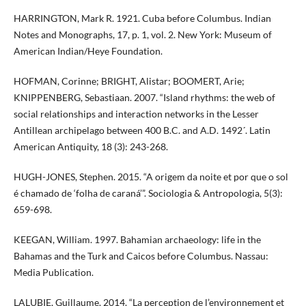
HARRINGTON, Mark R. 1921. Cuba before Columbus. Indian
Notes and Monographs, 17, p. 1, vol. 2. New York: Museum of
American Indian/Heye Foundation.
HOFMAN, Corinne; BRIGHT, Alistar; BOOMERT, Arie;
KNIPPENBERG, Sebastiaan. 2007. “Island rhythms: the web of
social relationships and interaction networks in the Lesser
Antillean archipelago between 400 B.C. and A.D. 1492´. Latin
American Antiquity, 18 (3): 243-268.
HUGH-JONES, Stephen. 2015. “A origem da noite et por que o sol
é chamado de ‘folha de caraná’”. Sociologia & Antropologia, 5(3):
659-698.
KEEGAN, William. 1997. Bahamian archaeology: life in the
Bahamas and the Turk and Caicos before Columbus. Nassau:
Media Publication.
LALUBIE, Guillaume. 2014. “La perception de l’environnement et