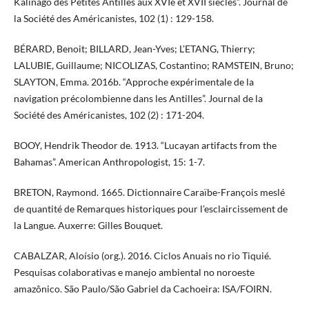
Kalinago des Petites Antilles aux XVIe et XVII siècles”. Journal de
la Société des Américanistes, 102 (1) : 129-158.
BÉRARD, Benoit; BILLARD, Jean-Yves; L’ETANG, Thierry;
LALUBIE, Guillaume; NICOLIZAS, Costantino; RAMSTEIN, Bruno;
SLAYTON, Emma. 2016b. “Approche expérimentale de la
navigation précolombienne dans les Antilles”. Journal de la
Société des Américanistes, 102 (2) : 171-204.
BOOY, Hendrik Theodor de. 1913. “Lucayan artifacts from the
Bahamas”. American Anthropologist, 15: 1-7.
BRETON, Raymond. 1665. Dictionnaire Caraïbe-François meslé
de quantité de Remarques historiques pour l’esclaircissement de
la Langue. Auxerre: Gilles Bouquet.
CABALZAR, Aloísio (org.). 2016. Ciclos Anuais no rio Tiquié.
Pesquisas colaborativas e manejo ambiental no noroeste
amazônico. São Paulo/São Gabriel da Cachoeira: ISA/FOIRN.