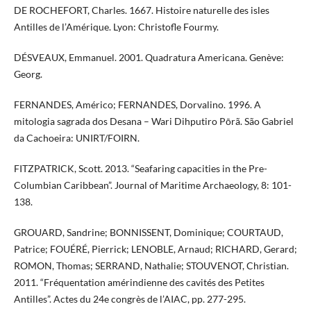
DE ROCHEFORT, Charles. 1667. Histoire naturelle des isles
Antilles de l’Amérique. Lyon: Christofle Fourmy.
DÉSVEAUX, Emmanuel. 2001. Quadratura Americana. Genève:
Georg.
FERNANDES, Américo; FERNANDES, Dorvalino. 1996. A
mitologia sagrada dos Desana – Wari Dihputiro Pōrã. São Gabriel
da Cachoeira: UNIRT/FOIRN.
FITZPATRICK, Scott. 2013. “Seafaring capacities in the Pre-
Columbian Caribbean”. Journal of Maritime Archaeology, 8: 101-
138.
GROUARD, Sandrine; BONNISSENT, Dominique; COURTAUD,
Patrice; FOUÉRÉ, Pierrick; LENOBLE, Arnaud; RICHARD, Gerard;
ROMON, Thomas; SERRAND, Nathalie; STOUVENOT, Christian.
2011. “Fréquentation amérindienne des cavités des Petites
Antilles”. Actes du 24e congrès de l’AIAC, pp. 277-295.