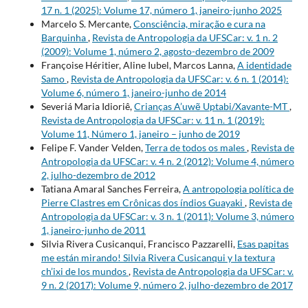
17 n. 1 (2025): Volume 17, número 1, janeiro-junho 2025
Marcelo S. Mercante,
Consciência, miração e cura na
Barquinha
,
Revista de Antropologia da UFSCar: v. 1 n. 2
(2009): Volume 1, número 2, agosto-dezembro de 2009
Françoise Héritier, Aline Iubel, Marcos Lanna,
A identidade
Samo
,
Revista de Antropologia da UFSCar: v. 6 n. 1 (2014):
Volume 6, número 1, janeiro-junho de 2014
Severiá Maria Idioriê,
Crianças A’uwẽ Uptabi/Xavante-MT
,
Revista de Antropologia da UFSCar: v. 11 n. 1 (2019):
Volume 11, Número 1, janeiro – junho de 2019
Felipe F. Vander Velden,
Terra de todos os males
,
Revista de
Antropologia da UFSCar: v. 4 n. 2 (2012): Volume 4, número
2, julho-dezembro de 2012
Tatiana Amaral Sanches Ferreira,
A antropologia política de
Pierre Clastres em Crônicas dos índios Guayaki
,
Revista de
Antropologia da UFSCar: v. 3 n. 1 (2011): Volume 3, número
1, janeiro-junho de 2011
Silvia Rivera Cusicanqui, Francisco Pazzarelli,
Esas papitas
me están mirando! Silvia Rivera Cusicanqui y la textura
ch’ixi de los mundos
,
Revista de Antropologia da UFSCar: v.
9 n. 2 (2017): Volume 9, número 2, julho-dezembro de 2017