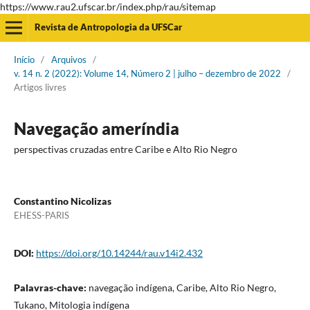
https://www.rau2.ufscar.br/index.php/rau/sitemap
Revista de Antropologia da UFSCar
Início
/
Arquivos
/
v. 14 n. 2 (2022): Volume 14, Número 2 | julho – dezembro de 2022
/
Artigos livres
Navegação ameríndia
perspectivas cruzadas entre Caribe e Alto Rio Negro
Constantino Nicolizas
EHESS-PARIS
DOI:
https://doi.org/10.14244/rau.v14i2.432
Palavras-chave:
navegação indígena, Caribe, Alto Rio Negro,
Tukano, Mitologia indígena