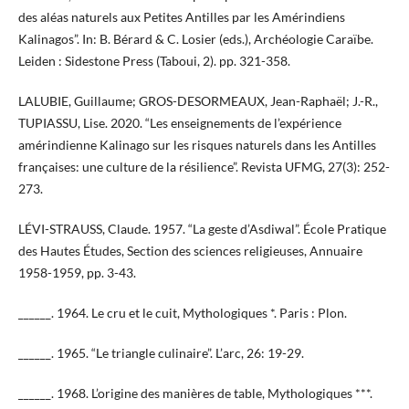
des aléas naturels aux Petites Antilles par les Amérindiens
Kalinagos”. In: B. Bérard & C. Losier (eds.), Archéologie Caraïbe.
Leiden : Sidestone Press (Taboui, 2). pp. 321-358.
LALUBIE, Guillaume; GROS-DESORMEAUX, Jean-Raphaël; J.-R.,
TUPIASSU, Lise. 2020. “Les enseignements de l’expérience
amérindienne Kalinago sur les risques naturels dans les Antilles
françaises: une culture de la résilience”. Revista UFMG, 27(3): 252-
273.
LÉVI-STRAUSS, Claude. 1957. “La geste d’Asdiwal”. École Pratique
des Hautes Études, Section des sciences religieuses, Annuaire
1958-1959, pp. 3-43.
______. 1964. Le cru et le cuit, Mythologiques *. Paris : Plon.
______. 1965. “Le triangle culinaire”. L’arc, 26: 19-29.
______. 1968. L’origine des manières de table, Mythologiques ***.