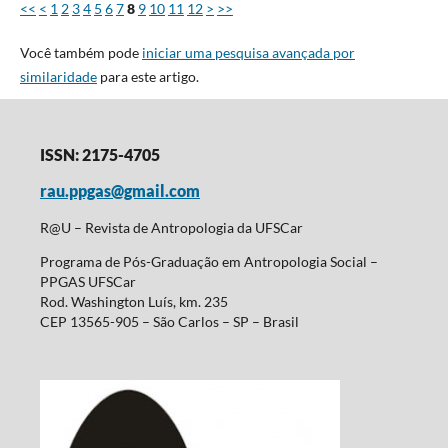
<<
<
1
2
3
4
5
6
7
8
9
10
11
12
>
>>
Você também pode
iniciar uma pesquisa avançada por
similaridade
para este artigo.
ISSN: 2175-4705
rau.ppgas@gmail.com
R@U – Revista de Antropologia da UFSCar
Programa de Pós-Graduação em Antropologia Social –
PPGAS UFSCar
Rod. Washington Luís, km. 235
CEP 13565-905 – São Carlos – SP – Brasil