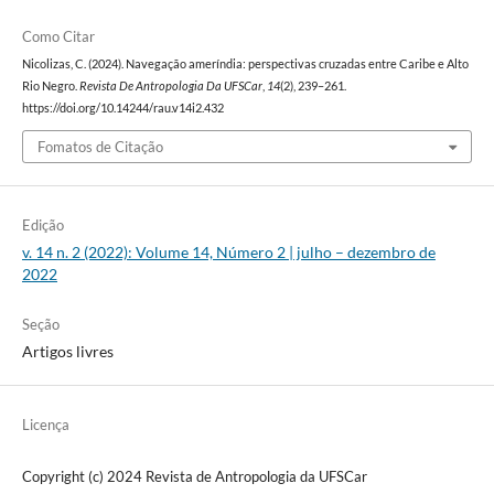
Como Citar
Nicolizas, C. (2024). Navegação ameríndia: perspectivas cruzadas entre Caribe e Alto
Rio Negro.
Revista De Antropologia Da UFSCar
,
14
(2), 239–261.
https://doi.org/10.14244/rau.v14i2.432
Fomatos de Citação
Edição
v. 14 n. 2 (2022): Volume 14, Número 2 | julho – dezembro de
2022
Seção
Artigos livres
Licença
Copyright (c) 2024 Revista de Antropologia da UFSCar