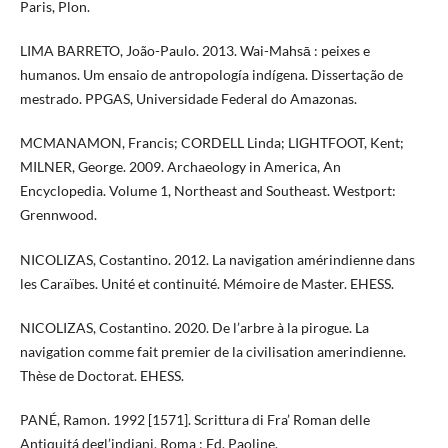
Paris, Plon.
LIMA BARRETO, João-Paulo. 2013. Wai-Mahsā : peixes e
humanos. Um ensaio de antropología indígena. Dissertação de
mestrado. PPGAS, Universidade Federal do Amazonas.
MCMANAMON, Francis; CORDELL Linda; LIGHTFOOT, Kent;
MILNER, George. 2009. Archaeology in America, An
Encyclopedia. Volume 1, Northeast and Southeast. Westport:
Grennwood.
NICOLIZAS, Costantino. 2012. La navigation amérindienne dans
les Caraïbes. Unité et continuité. Mémoire de Master. EHESS.
NICOLIZAS, Costantino. 2020. De l’arbre à la pirogue. La
navigation comme fait premier de la civilisation amerindienne.
Thèse de Doctorat. EHESS.
PANÉ, Ramon. 1992 [1571]. Scrittura di Fra’ Roman delle
Antiquitá degl’indiani. Roma : Ed. Paoline.