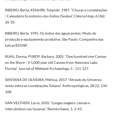
RIBEIRO, Berta; KENHÍRI, Tolamãn. 1987. “Chuvas e constelações
: Calendário Econômico dos Índios Desâna”. Ciência Hoje, 6 (36):
26-35.
RIBEIRO, Berta. 1995. Os índios das águas pretas. Modo de
produção e equipamento produtivo. São Paulo: Companhia das
Letras/EDUSP.
RUHL, Donna; PURDY, Barbara. 2005. “One hundred-one Canoes
on the Shore - 3-5,000 year old Canoes from Newnans Lake,
Florida”. Journal of Wetland Archaeology, 5 : 111-127.
SANTANA DE OLIVEIRA, Melissa. 2017. “Através do Universo:
notas sobre as constelações Tukano”. Anthropológicas, 28 (1): 134-
168.
VAN VELTHEM, Lúcia. 2020. “Longas viagens: canoas e
intercâmbios nas Guianas”. Revista Hawò, 1: 2-43.