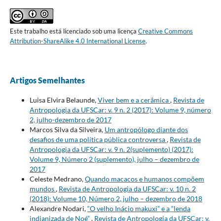
Este trabalho está licenciado sob uma licença
Creative Commons
Attribution-ShareAlike 4.0 International License
.
Artigos Semelhantes
Luisa Elvira Belaunde,
Viver bem e a cerâmica
,
Revista de
Antropologia da UFSCar: v. 9 n. 2 (2017): Volume 9, número
2, julho-dezembro de 2017
Marcos Silva da Silveira,
Um antropólogo diante dos
desafios de uma política pública controversa
,
Revista de
Antropologia da UFSCar: v. 9 n. 2(suplemento) (2017):
Volume 9, Número 2 (suplemento), julho – dezembro de
2017
Celeste Medrano,
Quando macacos e humanos compõem
mundos
,
Revista de Antropologia da UFSCar: v. 10 n. 2
(2018): Volume 10, Número 2, julho – dezembro de 2018
Alexandre Nodari,
“O velho Inácio makuxi” e a “lenda
indianizada de Noé”
,
Revista de Antropologia da UFSCar: v.