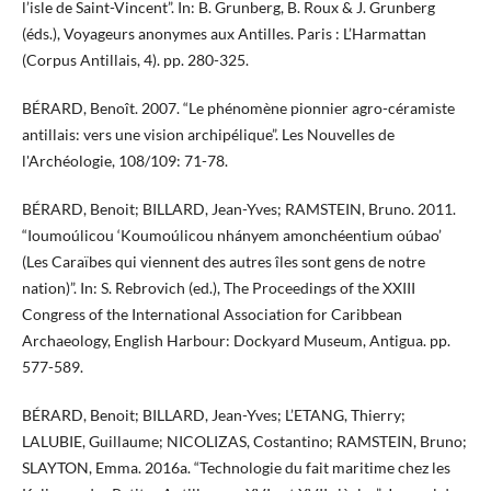
l’isle de Saint-Vincent”. In: B. Grunberg, B. Roux & J. Grunberg
(éds.), Voyageurs anonymes aux Antilles. Paris : L’Harmattan
(Corpus Antillais, 4). pp. 280-325.
BÉRARD, Benoît. 2007. “Le phénomène pionnier agro-céramiste
antillais: vers une vision archipélique”. Les Nouvelles de
l'Archéologie, 108/109: 71-78.
BÉRARD, Benoit; BILLARD, Jean-Yves; RAMSTEIN, Bruno. 2011.
“Ioumoúlicou ‘Koumoúlicou nhányem amonchéentium oúbao’
(Les Caraïbes qui viennent des autres îles sont gens de notre
nation)”. In: S. Rebrovich (ed.), The Proceedings of the XXIII
Congress of the International Association for Caribbean
Archaeology, English Harbour: Dockyard Museum, Antigua. pp.
577-589.
BÉRARD, Benoit; BILLARD, Jean-Yves; L’ETANG, Thierry;
LALUBIE, Guillaume; NICOLIZAS, Costantino; RAMSTEIN, Bruno;
SLAYTON, Emma. 2016a. “Technologie du fait maritime chez les