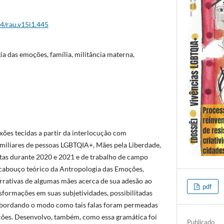
44/rau.v15i1.445
ia das emoções, família, militância materna,
xões tecidas a partir da interlocução com
familiares de pessoas LGBTQIA+, Mães pela Liberdade,
istas durante 2020 e 2021 e de trabalho de campo
rcabouço teórico da Antropologia das Emoções,
arrativas de algumas mães acerca de sua adesão ao
pdf
sformações em suas subjetividades, possibilitadas
 abordando o modo como tais falas foram permeadas
ões. Desenvolvo, também, como essa gramática foi
Publicado