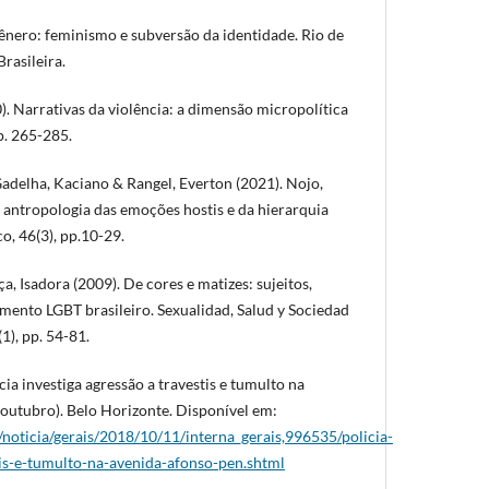
gênero: feminismo e subversão da identidade. Rio de
Brasileira.
. Narrativas da violência: a dimensão micropolítica
p. 265-285.
Gadelha, Kaciano & Rangel, Everton (2021). Nojo,
antropologia das emoções hostis e da hierarquia
o, 46(3), pp.10-29.
a, Isadora (2009). De cores e matizes: sujeitos,
mento LGBT brasileiro. Sexualidad, Salud y Sociedad
1), pp. 54-81.
ia investiga agressão a travestis e tumulto na
outubro). Belo Horizonte. Disponível em:
noticia/gerais/2018/10/11/interna_gerais,996535/policia-
tis-e-tumulto-na-avenida-afonso-pen.shtml