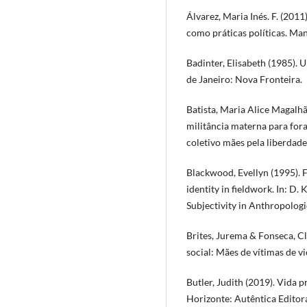
Álvarez, Maria Inés. F. (201
como práticas políticas. Mana
Badinter, Elisabeth (1985).
de Janeiro: Nova Fronteira.
Batista, Maria Alice Magalhã
militância materna para fora
coletivo mães pela liberdade
Blackwood, Evellyn (1995). Fa
identity in fieldwork. In: D.
Subjectivity in Anthropolog
Brites, Jurema & Fonseca, 
social: Mães de vítimas de vi
Butler, Judith (2019). Vida p
Horizonte: Autêntica Editor