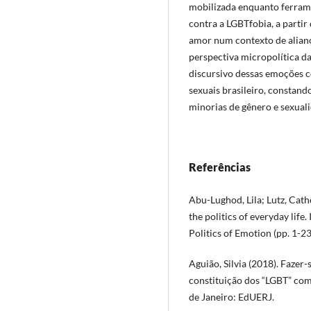
mobilizada enquanto ferramen
contra a LGBTfobia, a parti
amor num contexto de alia
perspectiva micropolítica 
discursivo dessas emoções co
sexuais brasileiro, constando
minorias de gênero e sexual
Referências
Abu-Lughod, Lila; Lutz, Cath
the politics of everyday life
Politics of Emotion (pp. 1-2
Aguião, Silvia (2018). Fazer
constituição dos “LGBT” com
de Janeiro: EdUERJ.