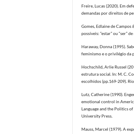
Freire, Lucas (2020). Em de
demandas por direitos de pes
Gomes, Edlaine de Campos & 
possíveis: “estar” ou “ser” de
Haraway, Donna (1995). Saber
feminismo e o privilégio da 
Hochschild, Arlie Russel (20
estrutura social. In: M. C. C
escolhidos (pp.169-209). Ri
Lutz, Catherine (1990). Enge
emotional control in America
Language and the Politics o
University Press.
Mauss, Marcel (1979). A exp