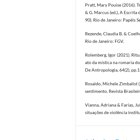
Pratt, Mary Pouise (2016). 
& G. Marcus (ed.), A Escrita 
90). Rio de Janeiro: Papéis 
Rezende, Claudia B. & Coelh
Rio de Janeiro: FGV.
Rolemberg, Igor (2021). Rit
ato da mística na romaria do
De Antropologia, 64(2), pp.1
Rosaldo, Michele Zimbalist (
sentimento. Revista Brasilei
Vianna, Adriana & Farias, Ju
situações de violência insti