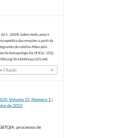
4
. da S. . (2024). Sobre medo, amor e
icropolítica das emoções a partir da
ntegrantes do coletivo Mães pela
sta De Antropologia Da UFSCar
,
15
(1),
//doi.org/10.14244/rau.v15i1.445
e Citação
2023): Volume 15, Número 1 |
unho de 2023
GBTQIA: processos de