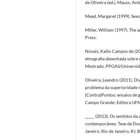
de Oliveira (ed.), Mauss: Ant
Mead, Margaret (1999). Sexo
Miller, William (1997). The 
Press.
Novais, Kaito Campos de (20
etnografia desenhada sobre 
Mestrado, PPGAS/Universidad
Oliveira, Leandro (2011). Di
problema da superioridade mo
(Contra)Pontos: ensaios de g
Campo Grande: Editora UF
_____ (2013). Os sentidos da 
contemporâneo. Tese de Dou
Janeiro, Rio de Janeiro, RJ, B