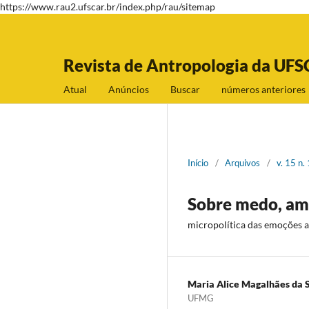
https://www.rau2.ufscar.br/index.php/rau/sitemap
Revista de Antropologia da UFS
Atual
Anúncios
Buscar
números anteriores
Início
/
Arquivos
/
v. 15 n.
Sobre medo, am
micropolítica das emoções a 
Maria Alice Magalhães da S
UFMG