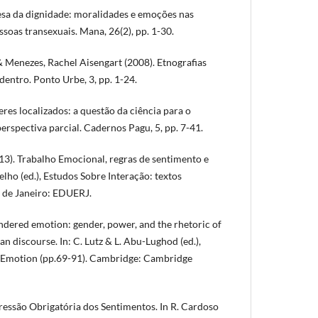
fesa da dignidade: moralidades e emoções nas
soas transexuais. Mana, 26(2), pp. 1-30.
Menezes, Rachel Aisengart (2008). Etnografias
 dentro. Ponto Urbe, 3, pp. 1-24.
es localizados: a questão da ciência para o
perspectiva parcial. Cadernos Pagu, 5, pp. 7-41.
13). Trabalho Emocional, regras de sentimento e
oelho (ed.), Estudos Sobre Interação: textos
o de Janeiro: EDUERJ.
ndered emotion: gender, power, and the rhetoric of
n discourse. In: C. Lutz & L. Abu-Lughod (ed.),
f Emotion (pp.69-91). Cambridge: Cambridge
ressão Obrigatória dos Sentimentos. In R. Cardoso