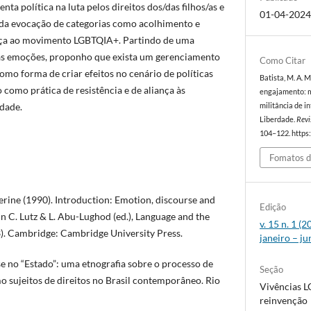
ta política na luta pelos direitos dos/das filhos/as e
01-04-202
r da evocação de categorias como acolhimento e
nça ao movimento LGBTQIA+. Partindo de uma
das emoções, proponho que exista um gerenciamento
Como Citar
mo forma de criar efeitos no cenário de políticas
Batista, M. A. M
 como prática de resistência e de aliança às
engajamento: m
idade.
militância de i
Liberdade.
Revi
104–122. https:
Fomatos d
erine (1990). Introduction: Emotion, discourse and
Edição
. In C. Lutz & L. Abu-Lughod (ed.), Language and the
v. 15 n. 1 (
3). Cambridge: Cambridge University Press.
janeiro – j
-se no “Estado”: uma etnografia sobre o processo de
Seção
o sujeitos de direitos no Brasil contemporâneo. Rio
Vivências L
reinvenção