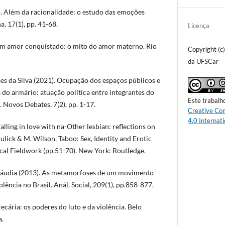
1). Além da racionalidade: o estudo das emoções
, 17(1), pp. 41-68.
Licença
 Um amor conquistado: o mito do amor materno. Rio
Copyright (c
da UFSCar
es da Silva (2021). Ocupação dos espaços públicos e
 do armário: atuação política entre integrantes do
Este trabalh
. Novos Debates, 7(2), pp. 1-17.
Creative Co
4.0 Internati
lling in love with na-Other lesbian: reflections on
 Kulick & M. Wilson, Taboo: Sex, Identity and Erotic
ical Fieldwork (pp.51-70). New York: Routledge.
Cláudia (2013). As metamorfoses de um movimento
olência no Brasil. Anál. Social, 209(1), pp.858-877.
recária: os poderes do luto e da violência. Belo
a.