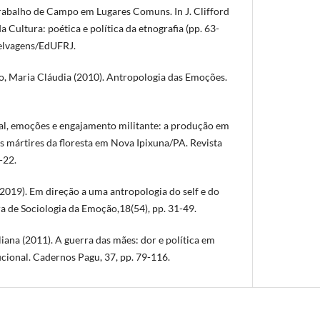
Trabalho de Campo em Lugares Comuns. In J. Clifford
da Cultura: poética e política da etnografia (pp. 63-
Selvagens/EdUFRJ.
o, Maria Cláudia (2010). Antropologia das Emoções.
ual, emoções e engajamento militante: a produção em
s mártires da floresta em Nova Ipixuna/PA. Revista
-22.
2019). Em direção a uma antropologia do self e do
ra de Sociologia da Emoção,18(54), pp. 31-49.
liana (2011). A guerra das mães: dor e política em
tucional. Cadernos Pagu, 37, pp. 79-116.