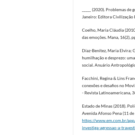
_____ (2020). Problemas de 
Janeiro: Editora Civilização 
Coelho, Maria Cláudia (2010)
das emoções. Mana, 16(2), p
Díaz-Benítez, Maria Elvira; 
humilhação e desprezo: uma 
social. Anuário Antropológic
Facchini, Regina & Lins Franç
conexões e desafios no Movi
- Revista Latinoamericana, 3(
Estado de Minas (2018). Políc
Avenida Afonso Pena (11 de 
https://www.em.com.br/app/
investiga-agressao-a-traves