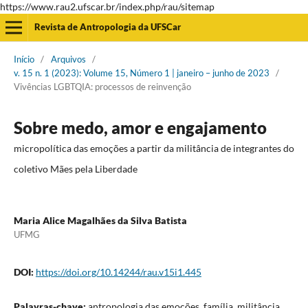
https://www.rau2.ufscar.br/index.php/rau/sitemap
Revista de Antropologia da UFSCar
Início
/
Arquivos
/
v. 15 n. 1 (2023): Volume 15, Número 1 | janeiro – junho de 2023
/
Vivências LGBTQIA: processos de reinvenção
Sobre medo, amor e engajamento
micropolítica das emoções a partir da militância de integrantes do
coletivo Mães pela Liberdade
Maria Alice Magalhães da Silva Batista
UFMG
DOI:
https://doi.org/10.14244/rau.v15i1.445
Palavras-chave:
antropologia das emoções, família, militância