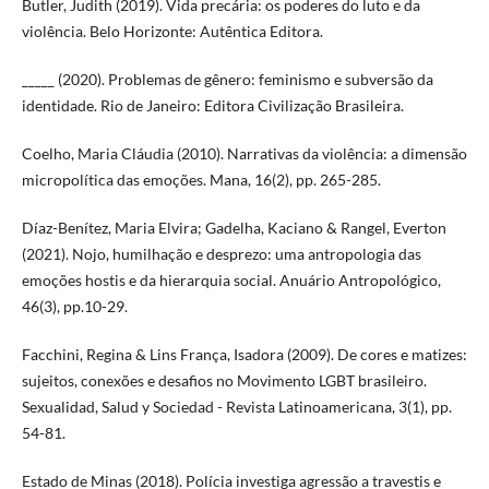
Butler, Judith (2019). Vida precária: os poderes do luto e da
violência. Belo Horizonte: Autêntica Editora.
_____ (2020). Problemas de gênero: feminismo e subversão da
identidade. Rio de Janeiro: Editora Civilização Brasileira.
Coelho, Maria Cláudia (2010). Narrativas da violência: a dimensão
micropolítica das emoções. Mana, 16(2), pp. 265-285.
Díaz-Benítez, Maria Elvira; Gadelha, Kaciano & Rangel, Everton
(2021). Nojo, humilhação e desprezo: uma antropologia das
emoções hostis e da hierarquia social. Anuário Antropológico,
46(3), pp.10-29.
Facchini, Regina & Lins França, Isadora (2009). De cores e matizes:
sujeitos, conexões e desafios no Movimento LGBT brasileiro.
Sexualidad, Salud y Sociedad - Revista Latinoamericana, 3(1), pp.
54-81.
Estado de Minas (2018). Polícia investiga agressão a travestis e