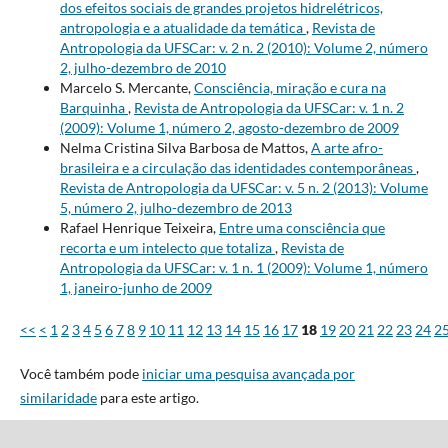
dos efeitos sociais de grandes projetos hidrelétricos,
antropologia e a atualidade da temática
,
Revista de
Antropologia da UFSCar: v. 2 n. 2 (2010): Volume 2, número
2, julho-dezembro de 2010
Marcelo S. Mercante,
Consciência, miração e cura na
Barquinha
,
Revista de Antropologia da UFSCar: v. 1 n. 2
(2009): Volume 1, número 2, agosto-dezembro de 2009
Nelma Cristina Silva Barbosa de Mattos,
A arte afro-
brasileira e a circulação das identidades contemporâneas
,
Revista de Antropologia da UFSCar: v. 5 n. 2 (2013): Volume
5, número 2, julho-dezembro de 2013
Rafael Henrique Teixeira,
Entre uma consciência que
recorta e um intelecto que totaliza
,
Revista de
Antropologia da UFSCar: v. 1 n. 1 (2009): Volume 1, número
1, janeiro-junho de 2009
<<
<
1
2
3
4
5
6
7
8
9
10
11
12
13
14
15
16
17
18
19
20
21
22
23
24
2
Você também pode
iniciar uma pesquisa avançada por
similaridade
para este artigo.