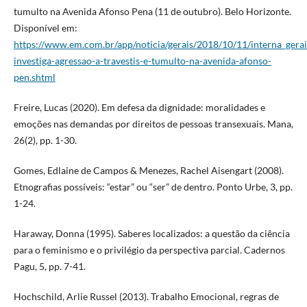
tumulto na Avenida Afonso Pena (11 de outubro). Belo Horizonte.
Disponível em:
https://www.em.com.br/app/noticia/gerais/2018/10/11/interna_gerai
investiga-agressao-a-travestis-e-tumulto-na-avenida-afonso-
pen.shtml
Freire, Lucas (2020). Em defesa da dignidade: moralidades e
emoções nas demandas por direitos de pessoas transexuais. Mana,
26(2), pp. 1-30.
Gomes, Edlaine de Campos & Menezes, Rachel Aisengart (2008).
Etnografias possíveis: “estar” ou “ser” de dentro. Ponto Urbe, 3, pp.
1-24.
Haraway, Donna (1995). Saberes localizados: a questão da ciência
para o feminismo e o privilégio da perspectiva parcial. Cadernos
Pagu, 5, pp. 7-41.
Hochschild, Arlie Russel (2013). Trabalho Emocional, regras de