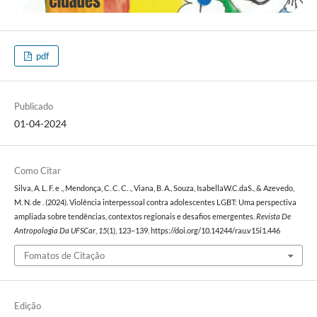
pdf
Publicado
01-04-2024
Como Citar
Silva, A. L. F. e ., Mendonça, C. C. C. ., Viana, B. A., Souza, IsabellaW.C.daS., & Azevedo,
M. N. de . (2024). Violência interpessoal contra adolescentes LGBT: Uma perspectiva
ampliada sobre tendências, contextos regionais e desafios emergentes.
Revista De
Antropologia Da UFSCar
,
15
(1), 123–139. https://doi.org/10.14244/rau.v15i1.446
Fomatos de Citação
Edição