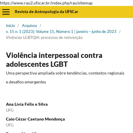
https://www.rau2.ufscar.br/index.php/rau/sitemap
Revista de Antropologia da UFSCar
Início
/
Arquivos
/
v. 15 n. 1 (2023): Volume 15, Número 1 | janeiro – junho de 2023
/
Vivências LGBTQIA: processos de reinvenção
Violência interpessoal contra
adolescentes LGBT
Uma perspectiva ampliada sobre tendências, contextos regionais
e desafios emergentes
Ana Lívia Félix e Silva
UFG
Caio Cézar Caetano Mendonça
UFG