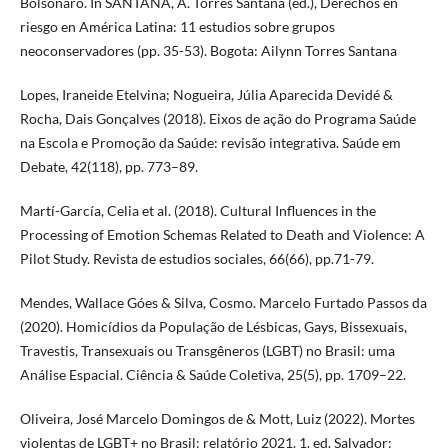
Bolsonaro. In SANTANA, A. Torres Santana (ed.), Derechos en
riesgo en América Latina: 11 estudios sobre grupos
neoconservadores (pp. 35-53). Bogota: Ailynn Torres Santana
Lopes, Iraneide Etelvina; Nogueira, Júlia Aparecida Devidé &
Rocha, Dais Gonçalves (2018). Eixos de ação do Programa Saúde
na Escola e Promoção da Saúde: revisão integrativa. Saúde em
Debate, 42(118), pp. 773–89.
Martí-García, Celia et al. (2018). Cultural Influences in the
Processing of Emotion Schemas Related to Death and Violence: A
Pilot Study. Revista de estudios sociales, 66(66), pp.71-79.
Mendes, Wallace Góes & Silva, Cosmo. Marcelo Furtado Passos da
(2020). Homicídios da População de Lésbicas, Gays, Bissexuais,
Travestis, Transexuais ou Transgêneros (LGBT) no Brasil: uma
Análise Espacial. Ciência & Saúde Coletiva, 25(5), pp. 1709–22.
Oliveira, José Marcelo Domingos de & Mott, Luiz (2022). Mortes
violentas de LGBT+ no Brasil: relatório 2021. 1. ed. Salvador: