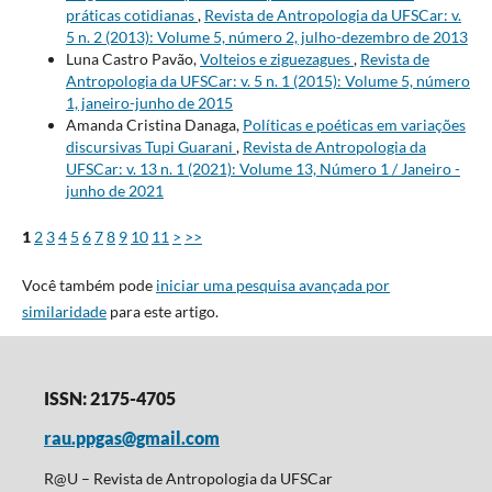
práticas cotidianas
,
Revista de Antropologia da UFSCar: v.
5 n. 2 (2013): Volume 5, número 2, julho-dezembro de 2013
Luna Castro Pavão,
Volteios e ziguezagues
,
Revista de
Antropologia da UFSCar: v. 5 n. 1 (2015): Volume 5, número
1, janeiro-junho de 2015
Amanda Cristina Danaga,
Políticas e poéticas em variações
discursivas Tupi Guarani
,
Revista de Antropologia da
UFSCar: v. 13 n. 1 (2021): Volume 13, Número 1 / Janeiro -
junho de 2021
1
2
3
4
5
6
7
8
9
10
11
>
>>
Você também pode
iniciar uma pesquisa avançada por
similaridade
para este artigo.
ISSN: 2175-4705
rau.ppgas@gmail.com
R@U – Revista de Antropologia da UFSCar