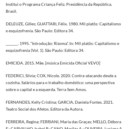
Institui o Programa Criança Feliz. Presidência da República.
Brasil.
DELEUZE, Gilles; GUATTARI, Félix. 1980. Mil platôs: Capitalismo
e esquizofrenia. São Paulo: Editora 34.
_______. 1995. “Introdução: Rizoma”. In: Mil platôs: Capitalismo e
esquizofrenia (Vol. 1). São Paulo: Editora 34.
EMICIDA. 2015. Mãe. [música Emicida Oficial VEVO]
FEDERICI, Silvia; COX, Nicole. 2020. Contra-atacando desde a
cozinha. Salários para o trabalho doméstico: uma perspectiva
sobre o capital e a esquerda. Terra Sem Amos.
FERNANDES, Kelly Cristina; GARCIA, Daniela Fontes. 2021.
Teatro Social dos Afetos. Editora da Autora.
FERREIRA, Regina; FERRIANI, Maria das Graças; MELLO, Débora
F.; CARVALHO, Isabel P.; CANO, Marilza A.; OLIVEIRA, Luciana A.