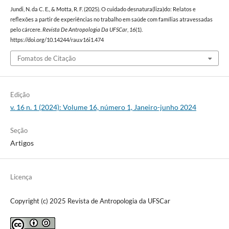
Jundi, N. da C. E., & Motta, R. F. (2025). O cuidado desnatura(liza)do: Relatos e
reflexões a partir de experiências no trabalho em saúde com famílias atravessadas
pelo cárcere.
Revista De Antropologia Da UFSCar
,
16
(1).
https://doi.org/10.14244/rau.v16i1.474
Fomatos de Citação
Edição
v. 16 n. 1 (2024): Volume 16, número 1, Janeiro-junho 2024
Seção
Artigos
Licença
Copyright (c) 2025 Revista de Antropologia da UFSCar