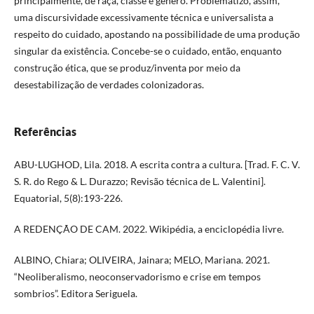
principalmente, de raça, classe e gênero. Problematizo, assim,
uma discursividade excessivamente técnica e universalista a
respeito do cuidado, apostando na possibilidade de uma produção
singular da existência. Concebe-se o cuidado, então, enquanto
construção ética, que se produz/inventa por meio da
desestabilização de verdades colonizadoras.
Referências
ABU-LUGHOD, Lila. 2018. A escrita contra a cultura. [Trad. F. C. V.
S. R. do Rego & L. Durazzo; Revisão técnica de L. Valentini].
Equatorial, 5(8):193-226.
A REDENÇÃO DE CAM. 2022. Wikipédia, a enciclopédia livre.
ALBINO, Chiara; OLIVEIRA, Jainara; MELO, Mariana. 2021.
“Neoliberalismo, neoconservadorismo e crise em tempos
sombrios”. Editora Seriguela.