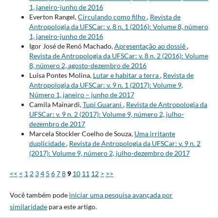
1, janeiro-junho de 2016
Everton Rangel,
Circulando como filho
,
Revista de
Antropologia da UFSCar: v. 8 n. 1 (2016): Volume 8, número
1, janeiro-junho de 2016
Igor José de Renó Machado,
Apresentação ao dossiê
,
Revista de Antropologia da UFSCar: v. 8 n. 2 (2016): Volume
8, número 2, agosto-dezembro de 2016
Luísa Pontes Molina,
Lutar e habitar a terra
,
Revista de
Antropologia da UFSCar: v. 9 n. 1 (2017): Volume 9,
Número 1, janeiro – junho de 2017
Camila Mainardi,
Tupi Guarani
,
Revista de Antropologia da
UFSCar: v. 9 n. 2 (2017): Volume 9, número 2, julho-
dezembro de 2017
Marcela Stockler Coelho de Souza,
Uma irritante
duplicidade
,
Revista de Antropologia da UFSCar: v. 9 n. 2
(2017): Volume 9, número 2, julho-dezembro de 2017
<<
<
1
2
3
4
5
6
7
8
9
10
11
12
>
>>
Você também pode
iniciar uma pesquisa avançada por
similaridade
para este artigo.