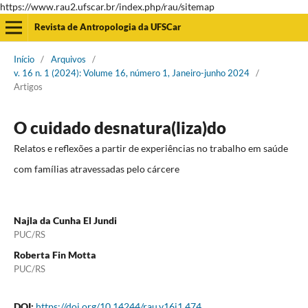
https://www.rau2.ufscar.br/index.php/rau/sitemap
Revista de Antropologia da UFSCar
Início
/
Arquivos
/
v. 16 n. 1 (2024): Volume 16, número 1, Janeiro-junho 2024
/
Artigos
O cuidado desnatura(liza)do
Relatos e reflexões a partir de experiências no trabalho em saúde
com famílias atravessadas pelo cárcere
Najla da Cunha El Jundi
PUC/RS
Roberta Fin Motta
PUC/RS
DOI:
https://doi.org/10.14244/rau.v16i1.474