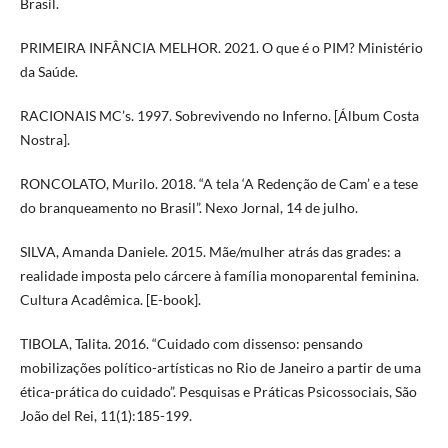
Brasil.
PRIMEIRA INFÂNCIA MELHOR. 2021. O que é o PIM? Ministério
da Saúde.
RACIONAIS MC’s. 1997. Sobrevivendo no Inferno. [Álbum Costa
Nostra].
RONCOLATO, Murilo. 2018. “A tela ‘A Redenção de Cam’ e a tese
do branqueamento no Brasil”. Nexo Jornal, 14 de julho.
SILVA, Amanda Daniele. 2015. Mãe/mulher atrás das grades: a
realidade imposta pelo cárcere à família monoparental feminina.
Cultura Acadêmica. [E-book].
TIBOLA, Talita. 2016. “Cuidado com dissenso: pensando
mobilizações político-artísticas no Rio de Janeiro a partir de uma
ética-prática do cuidado”. Pesquisas e Práticas Psicossociais, São
João del Rei, 11(1):185-199.