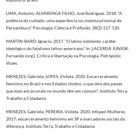
LIMA, Antonio; ALVARENGA FILHO, José Rodrigues. 2018. “A
potência do cuidado: uma experiência no sistema prisional de
Pernambuco”. Psicologia: Ciência e Profissão, 38(2):117-130.
MARTIN-BARÓ, Ignacio. 2017. “O latino indolente: caráter
ideológico do fatalismo latino-americano”. In: LACERDA JÚNIOR,
Fernando (org.). Crítica e libertação na Psicologia. Petrópolis:
Vozes.
MENEZES, Gabriela; LOPES, Violeta. 2020. Encarceramento
feminino no Brasil e nos Estados Unidos: o que dois dos países
que mais encarceram no mundo têm em comum?. Instituto Terra,
Trabalho e Cidadania.
MENEZES, Gabriela; PEREIRA, Violeta. 2020. Infopen Mulheres
2017: encarceramento feminino em SP e marcadores sociais da
diferença. Instituto Terra, Trabalho e Cidadania.