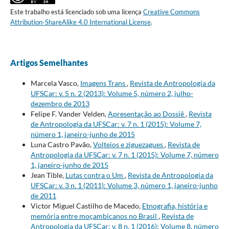
Este trabalho está licenciado sob uma licença
Creative Commons
Attribution-ShareAlike 4.0 International License
.
Artigos Semelhantes
Marcela Vasco,
Imagens Trans
,
Revista de Antropologia da
UFSCar: v. 5 n. 2 (2013): Volume 5, número 2, julho-
dezembro de 2013
Felipe F. Vander Velden,
Apresentação ao Dossiê
,
Revista
de Antropologia da UFSCar: v. 7 n. 1 (2015): Volume 7,
número 1, janeiro-junho de 2015
Luna Castro Pavão,
Volteios e ziguezagues
,
Revista de
Antropologia da UFSCar: v. 7 n. 1 (2015): Volume 7, número
1, janeiro-junho de 2015
Jean Tible,
Lutas contra o Um
,
Revista de Antropologia da
UFSCar: v. 3 n. 1 (2011): Volume 3, número 1, janeiro-junho
de 2011
Victor Miguel Castilho de Macedo,
Etnografia, história e
memória entre moçambicanos no Brasil
,
Revista de
Antropologia da UFSCar: v. 8 n. 1 (2016): Volume 8, número