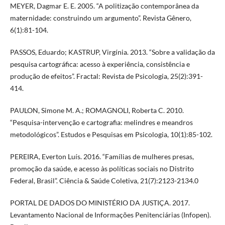
MEYER, Dagmar E. E. 2005. “A politização contemporânea da
maternidade: construindo um argumento”. Revista Gênero,
6(1):81-104.
PASSOS, Eduardo; KASTRUP, Virgínia. 2013. “Sobre a validação da
pesquisa cartográfica: acesso à experiência, consistência e
produção de efeitos”. Fractal: Revista de Psicologia, 25(2):391-
414.
PAULON, Simone M. A.; ROMAGNOLI, Roberta C. 2010.
“Pesquisa-intervenção e cartografia: melindres e meandros
metodológicos”. Estudos e Pesquisas em Psicologia, 10(1):85-102.
PEREIRA, Everton Luís. 2016. “Famílias de mulheres presas,
promoção da saúde, e acesso às políticas sociais no Distrito
Federal, Brasil”. Ciência & Saúde Coletiva, 21(7):2123-2134.0
PORTAL DE DADOS DO MINISTÉRIO DA JUSTIÇA. 2017.
Levantamento Nacional de Informações Penitenciárias (Infopen).